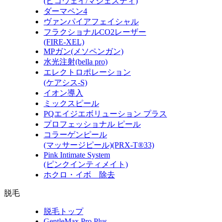
(ピコウェイ/マジェスティ)
ダーマペン4
ヴァンパイアフェイシャル
フラクショナルCO2レーザー
(FIRE-XEL)
MPガン(メソペンガン)
水光注射(bella pro)
エレクトロポレーション
(ケアシス-S)
イオン導入
ミックスピール
PQエイジエボリューション プラス
プロフェッショナル ピール
コラーゲンピール
(マッサージピール)(PRX-T®33)
Pink Intimate System
(ピンクインティメイト)
ホクロ・イボ 除去
脱毛
脱毛トップ
GentleMax Pro Plus