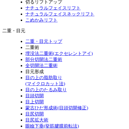
切るリフトアップ
ナチュラルフェイスリフト
ナチュラルフェイスネックリフト
こめかみリフト
二重・目元
二重・目元トップ
二重術
埋没法二重術(エクセレントアイ)
部分切開法二重術
全切開法二重術
目元形成
目の上の脂肪取り
(マイクロカット法)
目の上のたるみ取り
目頭切開
目上切開
蒙古ひだ形成術(目頭切開修正)
目尻切開
目尻拡大術
眼瞼下垂(挙筋腱膜前転法)