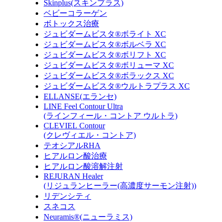
Skinplus(スキンプラス)
ベビーコラーゲン
ボトックス治療
ジュビダームビスタ®ボライト XC
ジュビダームビスタ®ボルベラ XC
ジュビダームビスタ®ボリフト XC
ジュビダームビスタ®ボリューマ XC
ジュビダームビスタ®ボラックス XC
ジュビダームビスタ®ウルトラプラス XC
ELLANSE(エランセ)
LINE Feel Contour Ultra
(ラインフィール・コントア ウルトラ)
CLEVIEL Contour
(クレヴィエル・コントア)
テオシアルRHA
ヒアルロン酸治療
ヒアルロン酸溶解注射
REJURAN Healer
(リジュランヒーラー(高濃度サーモン注射))
リデンシティ
スネコス
Neuramis®(ニューラミス)