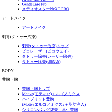
GentleLase Pro
メディオスターNeXT PRO
アートメイク
アートメイク
刺青(タトゥー治療)
刺青(タトゥー治療)トップ
ピコレーザー(ピコウェイ)
タトゥー除去(レーザー除去)
タトゥー除去(切除術)
BODY
豊胸・胸
豊胸・胸トップ
Motiva(モティバ)エルゴノミクス
ハイブリッド豊胸
(Motivaエルゴノミクス2＋脂肪注入)
シリコンバッグ抜去＋再生豊胸