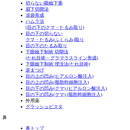
切らない眼瞼下垂
眉下切開法
涙袋形成
ハムラ法
(目の下のクマ・たるみ取り)
目の下の切らない
クマ・たるみ(ふくらみ)取り
目の下のたるみ取り
下眼瞼下制術 切開法
(たれ目術・グラマラスライン形成)
下眼瞼下制術 埋没法(たれ目術)
逆まつげ
目の上の凹み(ヒアルロン酸注入)
目の上の凹み(脂肪幹細胞注入)
目の下の凹み(クマ) (ヒアルロン酸注入)
目の下の凹み(クマ) (脂肪幹細胞注入)
外用薬
グラッシュビスタ
鼻
鼻トップ