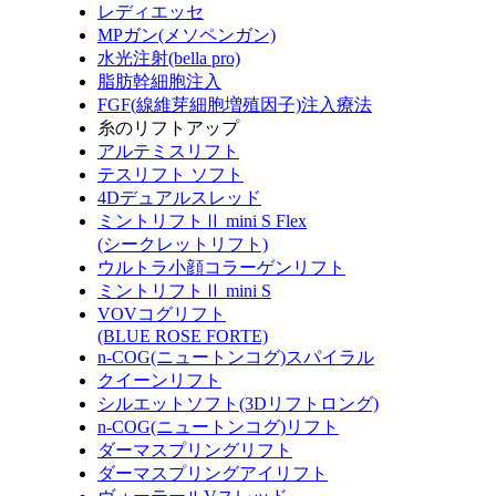
レディエッセ
MPガン(メソペンガン)
水光注射(bella pro)
脂肪幹細胞注入
FGF(線維芽細胞増殖因子)注入療法
糸のリフトアップ
アルテミスリフト
テスリフト ソフト
4Dデュアルスレッド
ミントリフトⅡ mini S Flex
(シークレットリフト)
ウルトラ小顔コラーゲンリフト
ミントリフトⅡ mini S
VOVコグリフト
(BLUE ROSE FORTE)
n-COG(ニュートンコグ)スパイラル
クイーンリフト
シルエットソフト(3Dリフトロング)
n-COG(ニュートンコグ)リフト
ダーマスプリングリフト
ダーマスプリングアイリフト