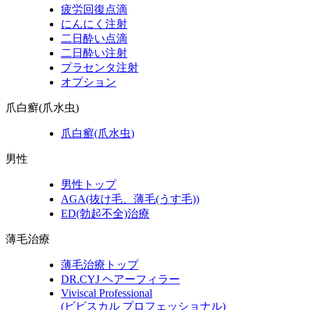
疲労回復点滴
にんにく注射
二日酔い点滴
二日酔い注射
プラセンタ注射
オプション
爪白癬(爪水虫)
爪白癬(爪水虫)
男性
男性トップ
AGA(抜け毛、薄毛(うす毛))
ED(勃起不全)治療
薄毛治療
薄毛治療トップ
DR.CYJ ヘアーフィラー
Viviscal Professional
(ビビスカル プロフェッショナル)