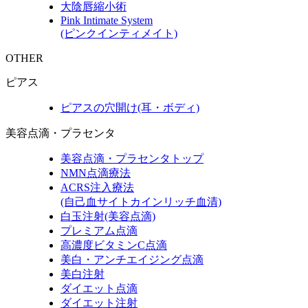
大陰唇縮小術
Pink Intimate System
(ピンクインティメイト)
OTHER
ピアス
ピアスの穴開け(耳・ボディ)
美容点滴・プラセンタ
美容点滴・プラセンタトップ
NMN点滴療法
ACRS注入療法
(自己血サイトカインリッチ血清)
白玉注射(美容点滴)
プレミアム点滴
高濃度ビタミンC点滴
美白・アンチエイジング点滴
美白注射
ダイエット点滴
ダイエット注射