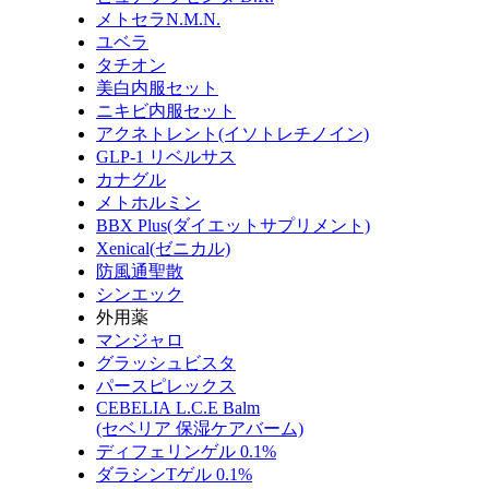
メトセラN.M.N.
ユベラ
タチオン
美白内服セット
ニキビ内服セット
アクネトレント(イソトレチノイン)
GLP-1 リベルサス
カナグル
メトホルミン
BBX Plus(ダイエットサプリメント)
Xenical(ゼニカル)
防風通聖散
シンエック
外用薬
マンジャロ
グラッシュビスタ
パースピレックス
CEBELIA L.C.E Balm
(セベリア 保湿ケアバーム)
ディフェリンゲル 0.1%
ダラシンTゲル 0.1%