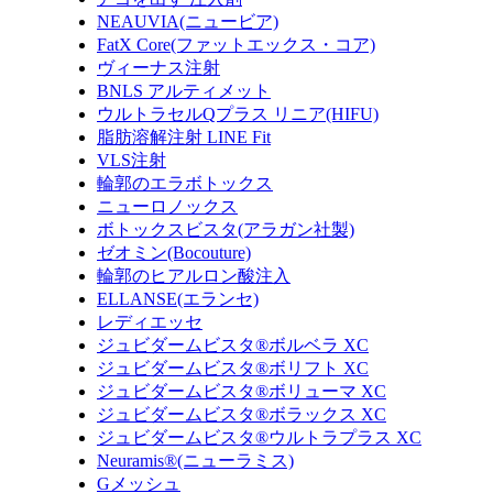
NEAUVIA(ニュービア)
FatX Core(ファットエックス・コア)
ヴィーナス注射
BNLS アルティメット
ウルトラセルQプラス リニア(HIFU)
脂肪溶解注射 LINE Fit
VLS注射
輪郭のエラボトックス
ニューロノックス
ボトックスビスタ(アラガン社製)
ゼオミン(Bocouture)
輪郭のヒアルロン酸注入
ELLANSE(エランセ)
レディエッセ
ジュビダームビスタ®ボルベラ XC
ジュビダームビスタ®ボリフト XC
ジュビダームビスタ®ボリューマ XC
ジュビダームビスタ®ボラックス XC
ジュビダームビスタ®ウルトラプラス XC
Neuramis®(ニューラミス)
Gメッシュ