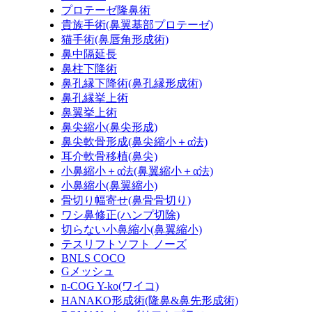
プロテーゼ隆鼻術
貴族手術(鼻翼基部プロテーゼ)
猫手術(鼻唇角形成術)
鼻中隔延長
鼻柱下降術
鼻孔縁下降術(鼻孔縁形成術)
鼻孔縁挙上術
鼻翼挙上術
鼻尖縮小(鼻尖形成)
鼻尖軟骨形成(鼻尖縮小＋α法)
耳介軟骨移植(鼻尖)
小鼻縮小＋α法(鼻翼縮小＋α法)
小鼻縮小(鼻翼縮小)
骨切り幅寄せ(鼻骨骨切り)
ワシ鼻修正(ハンプ切除)
切らない小鼻縮小(鼻翼縮小)
テスリフトソフト ノーズ
BNLS COCO
Gメッシュ
n-COG Y-ko(ワイコ)
HANAKO形成術(隆鼻&鼻先形成術)