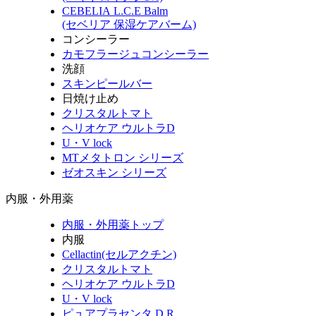
CEBELIA L.C.E Balm
(セベリア 保湿ケアバーム)
コンシーラー
カモフラージュコンシーラー
洗顔
スキンピールバー
日焼け止め
クリスタルトマト
ヘリオケア ウルトラD
U・V lock
MTメタトロン シリーズ
ゼオスキン シリーズ
内服・外用薬
内服・外用薬トップ
内服
Cellactin(セルアクチン)
クリスタルトマト
ヘリオケア ウルトラD
U・V lock
ピュアプラセンタ D.R.