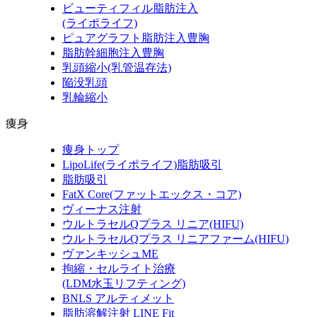
ビューティフィル脂肪注入
(ライポライフ)
ピュアグラフト脂肪注入豊胸
脂肪幹細胞注入豊胸
乳頭縮小(乳管温存法)
陥没乳頭
乳輪縮小
痩身
痩身トップ
LipoLife(ライポライフ)脂肪吸引
脂肪吸引
FatX Core(ファットエックス・コア)
ヴィーナス注射
ウルトラセルQプラス リニア(HIFU)
ウルトラセルQプラス リニアファーム(HIFU)
ヴァンキッシュME
拘縮・セルライト治療
(LDM水玉リフティング)
BNLS アルティメット
脂肪溶解注射 LINE Fit