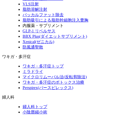
VLS注射
脂肪溶解注射
バッカルファット除去
脂肪吸引による脂肪幹細胞注入豊胸
内服薬・サプリメント
GLP-1 リベルサス
BBX Plus(ダイエットサプリメント)
Xenical(ゼニカル)
防風通聖散
ワキガ・多汗症
ワキガ・多汗症トップ
ミラドライ
マイクロリムーバル法(反転剪除法)
ワキガ・多汗症のボトックス治療
Perspirex(パースピレックス)
婦人科
婦人科トップ
小陰唇縮小術