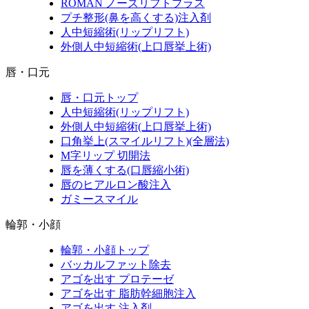
ROMAN ノーズリフトプラス
プチ整形(鼻を高くする)注入剤
人中短縮術(リップリフト)
外側人中短縮術(上口唇挙上術)
唇・口元
唇・口元トップ
人中短縮術(リップリフト)
外側人中短縮術(上口唇挙上術)
口角挙上(スマイルリフト)(全層法)
M字リップ 切開法
唇を薄くする(口唇縮小術)
唇のヒアルロン酸注入
ガミースマイル
輪郭・小顔
輪郭・小顔トップ
バッカルファット除去
アゴを出す プロテーゼ
アゴを出す 脂肪幹細胞注入
アゴを出す 注入剤