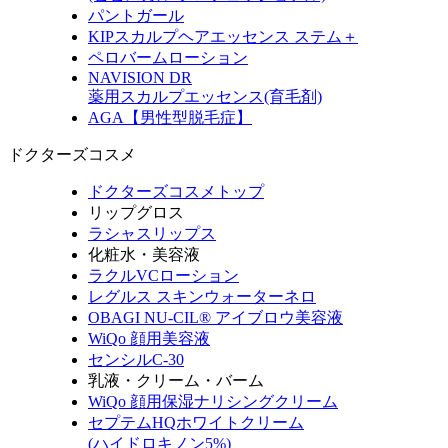
パントガール
KIPスカルプヘアエッセンス ステム＋
ペロバームローション
NAVISION DR
薬用スカルプエッセンス(育毛剤)
AGA【男性型脱毛症】
ドクターズコスメ
ドクターズコスメトップ
リップグロス
ラシャスリップス
化粧水・美容液
ラクルVCローション
レグルス スキンウォーターネロ
OBAGI NU-CIL® アイブロウ美容液
WiQo 顔用美容液
センシルC-30
乳液・クリーム・バーム
WiQo 顔用保湿ナリシングクリーム
セプテムHQホワイトクリーム
(ハイドロキノン5%)