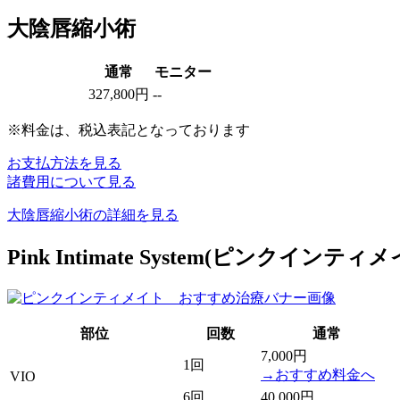
大陰唇縮小術
通常
モニター
327,800円
--
※料金は、税込表記となっております
お支払方法を見る
諸費用について見る
大陰唇縮小術の詳細を見る
Pink Intimate System
(ピンクインティメ
部位
回数
通常
7,000円
1回
→おすすめ料金へ
VIO
6回
40,000円