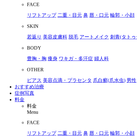
FACE
リフトアップ
二重・目元
鼻
唇・口元
輪郭・小顔
SKIN
若返り
美容皮膚科
脱毛
アートメイク
刺青(タトゥ
BODY
豊胸・胸
痩身
ワキガ・多汗症
婦人科
OTHER
ピアス
美容点滴・プラセンタ
爪白癬(爪水虫)
男性
おすすめ治療
症例写真
料金
料金
Menu
FACE
リフトアップ
二重・目元
鼻
唇・口元
輪郭・小顔