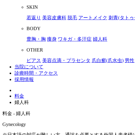
SKIN
若返り
美容皮膚科
脱毛
アートメイク
刺青(タトゥ
BODY
豊胸・胸
痩身
ワキガ・多汗症
婦人科
OTHER
ピアス
美容点滴・プラセンタ
爪白癬(爪水虫)
男性
当院について
診療時間・アクセス
採用情報
料金
婦人科
料金 - 婦人科
Gynecology
※日本語の対応が難しい方、通訳を必要とする外国人患者様