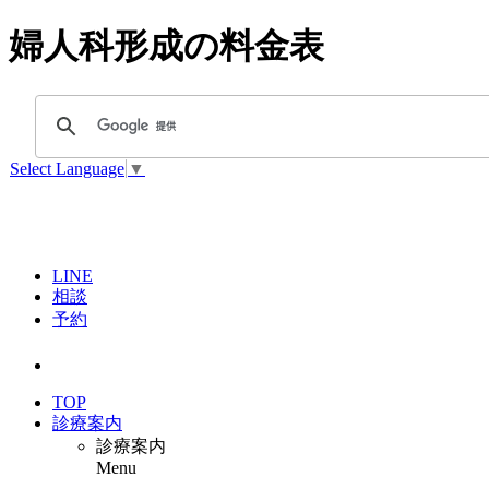
婦人科形成の料金表
Select Language
▼
LINE
相談
予約
TOP
診療案内
診療案内
Menu