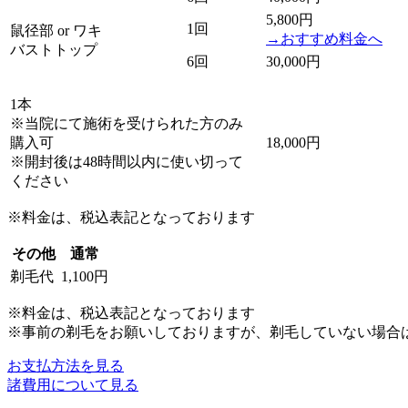
5,800円
1回
鼠径部 or ワキ
→おすすめ料金へ
バストトップ
6回
30,000円
1本
※当院にて施術を受けられた方のみ
購入可
18,000円
※開封後は48時間以内に使い切って
ください
※料金は、税込表記となっております
その他
通常
剃毛代
1,100円
※料金は、税込表記となっております
※事前の剃毛をお願いしておりますが、剃毛していない場合
お支払方法を見る
諸費用について見る