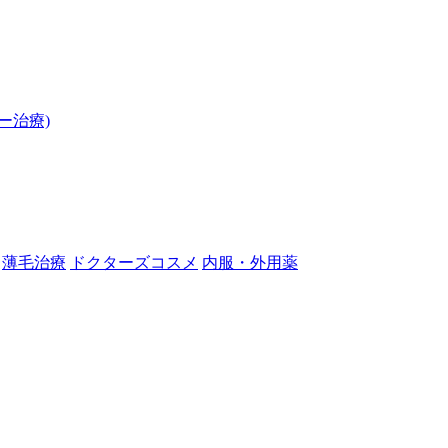
ー治療)
薄毛治療
ドクターズコスメ
内服・外用薬