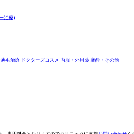
ー治療)
薄毛治療
ドクターズコスメ
内服・外用薬
麻酔・その他
は、専用料金となりますのでクリニックに直接
お問い合わせ
く