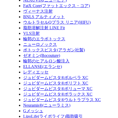
NEAUVIA(ニュービア)
FatX Core(ファットエックス・コア)
ヴィーナス注射
BNLS アルティメット
ウルトラセルQプラス リニア(HIFU)
脂肪溶解注射 LINE Fit
VLS注射
輪郭のエラボトックス
ニューロノックス
ボトックスビスタ(アラガン社製)
ゼオミン(Bocouture)
輪郭のヒアルロン酸注入
ELLANSE(エランセ)
レディエッセ
ジュビダームビスタ®ボルベラ XC
ジュビダームビスタ®ボリフト XC
ジュビダームビスタ®ボリューマ XC
ジュビダームビスタ®ボラックス XC
ジュビダームビスタ®ウルトラプラス XC
Neuramis®(ニューラミス)
Gメッシュ
LipoLife(ライポライフ)脂肪吸引