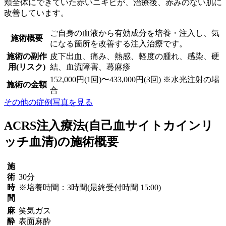
頬全体にできていた赤いニキビが、治療後、赤みのない肌に
改善しています。
ご自身の血液から有効成分を培養・注入し、気
施術概要
になる箇所を改善する注入治療です。
施術の副作
皮下出血、痛み、熱感、軽度の腫れ、感染、硬
用(リスク)
結、血流障害、蕁麻疹
152,000円(1回)〜433,000円(3回) ※水光注射の場
施術の金額
合
その他の症例写真を見る
ACRS注入療法
(自己血サイトカインリ
ッチ血清)
の施術概要
施
術
30分
時
※培養時間：3時間(最終受付時間 15:00)
間
麻
笑気ガス
酔
表面麻酔