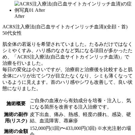
After
ACRS注入療法
(自己血サイトカインリッチ血清)(全顔・首)
50代女性
肌全体の若返りを希望されていました。たるみだけではなく
シミやくすみ、ハリ感のなさなど気になる項目が多かったた
め、「ACRS注入療法(自己血サイトカインリッチ血清)」で
治療を行いました。
毎日の変化は小さいですが、治療前と治療後を比較すると肌
全体にハリが出てシワが目立たなくなり、シミも薄くなって
いるように見えます。首のハリ感やシワも改善して、良い状
態になりました。
ご自身の血液から有効成分を培養・注入し、気
施術概要
になる箇所を改善する注入治療です。
施術の副作
皮下出血、痛み、熱感、軽度の腫れ、感染、硬
用(リスク)
結、血流障害、蕁麻疹
152,000円(1回)〜433,000円(3回) ※水光注射の場
施術の金額
合