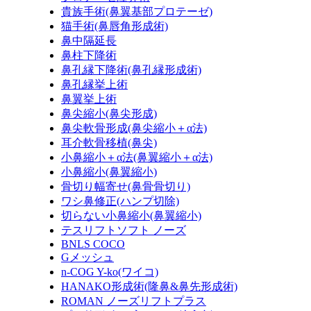
貴族手術(鼻翼基部プロテーゼ)
猫手術(鼻唇角形成術)
鼻中隔延長
鼻柱下降術
鼻孔縁下降術(鼻孔縁形成術)
鼻孔縁挙上術
鼻翼挙上術
鼻尖縮小(鼻尖形成)
鼻尖軟骨形成(鼻尖縮小＋α法)
耳介軟骨移植(鼻尖)
小鼻縮小＋α法(鼻翼縮小＋α法)
小鼻縮小(鼻翼縮小)
骨切り幅寄せ(鼻骨骨切り)
ワシ鼻修正(ハンプ切除)
切らない小鼻縮小(鼻翼縮小)
テスリフトソフト ノーズ
BNLS COCO
Gメッシュ
n-COG Y-ko(ワイコ)
HANAKO形成術(隆鼻&鼻先形成術)
ROMAN ノーズリフトプラス