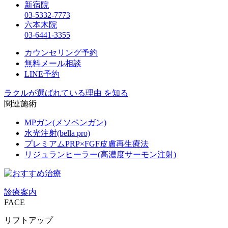
新宿院
03-5332-7773
六本木院
03-6441-3355
カウンセリング予約
無料メール相談
LINE予約
ラクルが選ばれている理由 を知る
関連施術
MPガン(メソペンガン)
水光注射(bella pro)
プレミアムPRP×FGF皮膚再生療法
リジュランヒーラー(高濃度サーモン注射)
診療案内
FACE
リフトアップ