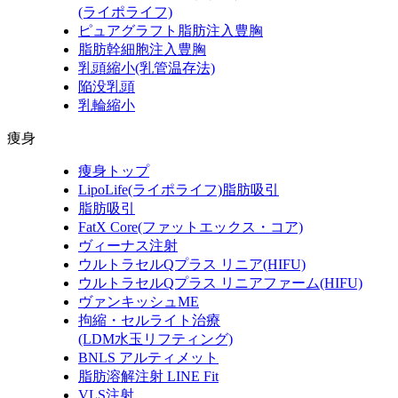
(ライポライフ)
ピュアグラフト脂肪注入豊胸
脂肪幹細胞注入豊胸
乳頭縮小(乳管温存法)
陥没乳頭
乳輪縮小
痩身
痩身トップ
LipoLife(ライポライフ)脂肪吸引
脂肪吸引
FatX Core(ファットエックス・コア)
ヴィーナス注射
ウルトラセルQプラス リニア(HIFU)
ウルトラセルQプラス リニアファーム(HIFU)
ヴァンキッシュME
拘縮・セルライト治療
(LDM水玉リフティング)
BNLS アルティメット
脂肪溶解注射 LINE Fit
VLS注射