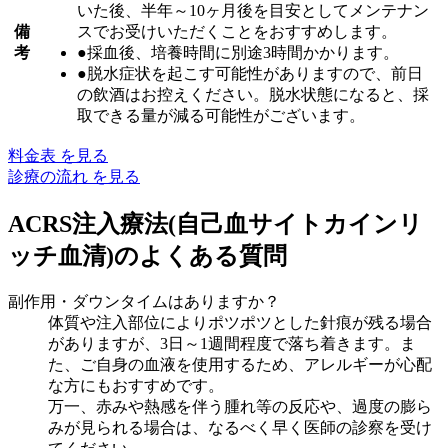
いた後、半年～10ヶ月後を目安としてメンテナン
備
スでお受けいただくことをおすすめします。
考
●採血後、培養時間に別途3時間かかります。
●脱水症状を起こす可能性がありますので、前日
の飲酒はお控えください。脱水状態になると、採
取できる量が減る可能性がございます。
料金表 を見る
診療の流れ を見る
ACRS注入療法
(自己血サイトカインリ
ッチ血清)
のよくある質問
副作用・ダウンタイムはありますか？
体質や注入部位によりポツポツとした針痕が残る場合
がありますが、3日～1週間程度で落ち着きます。ま
た、ご自身の血液を使用するため、アレルギーが心配
な方にもおすすめです。
万一、赤みや熱感を伴う腫れ等の反応や、過度の膨ら
みが見られる場合は、なるべく早く医師の診察を受け