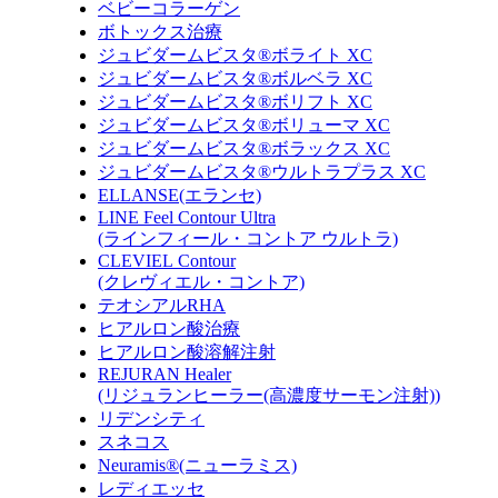
ベビーコラーゲン
ボトックス治療
ジュビダームビスタ®ボライト XC
ジュビダームビスタ®ボルベラ XC
ジュビダームビスタ®ボリフト XC
ジュビダームビスタ®ボリューマ XC
ジュビダームビスタ®ボラックス XC
ジュビダームビスタ®ウルトラプラス XC
ELLANSE(エランセ)
LINE Feel Contour Ultra
(ラインフィール・コントア ウルトラ)
CLEVIEL Contour
(クレヴィエル・コントア)
テオシアルRHA
ヒアルロン酸治療
ヒアルロン酸溶解注射
REJURAN Healer
(リジュランヒーラー(高濃度サーモン注射))
リデンシティ
スネコス
Neuramis®(ニューラミス)
レディエッセ