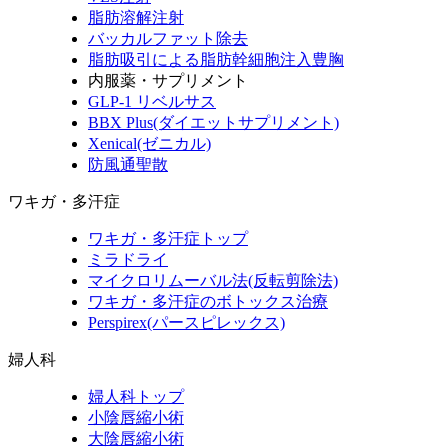
脂肪溶解注射
バッカルファット除去
脂肪吸引による脂肪幹細胞注入豊胸
内服薬・サプリメント
GLP-1 リベルサス
BBX Plus(ダイエットサプリメント)
Xenical(ゼニカル)
防風通聖散
ワキガ・多汗症
ワキガ・多汗症トップ
ミラドライ
マイクロリムーバル法(反転剪除法)
ワキガ・多汗症のボトックス治療
Perspirex(パースピレックス)
婦人科
婦人科トップ
小陰唇縮小術
大陰唇縮小術