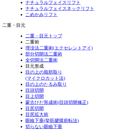
ナチュラルフェイスリフト
ナチュラルフェイスネックリフト
こめかみリフト
二重・目元
二重・目元トップ
二重術
埋没法二重術(エクセレントアイ)
部分切開法二重術
全切開法二重術
目元形成
目の上の脂肪取り
(マイクロカット法)
目の上のたるみ取り
目頭切開
目上切開
蒙古ひだ形成術(目頭切開修正)
目尻切開
目尻拡大術
眼瞼下垂(挙筋腱膜前転法)
切らない眼瞼下垂