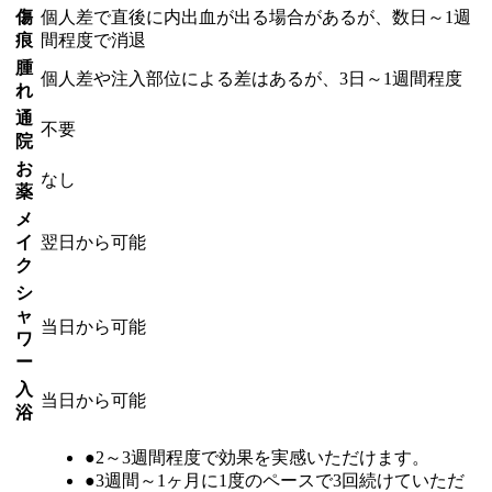
傷
個人差で直後に内出血が出る場合があるが、数日～1週
痕
間程度で消退
腫
個人差や注入部位による差はあるが、3日～1週間程度
れ
通
不要
院
お
なし
薬
メ
イ
翌日から可能
ク
シ
ャ
当日から可能
ワ
ー
入
当日から可能
浴
●2～3週間程度で効果を実感いただけます。
●3週間～1ヶ月に1度のペースで3回続けていただ