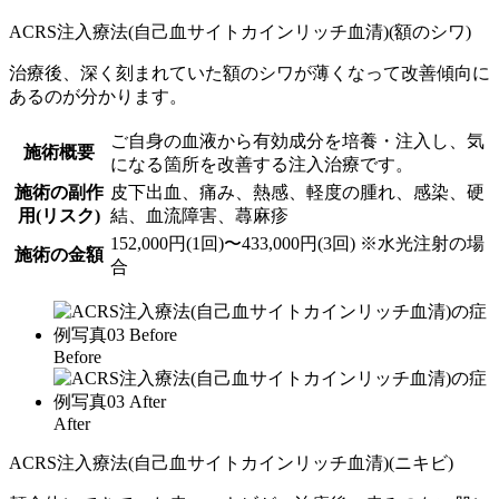
ACRS注入療法
(自己血サイトカインリッチ血清)(額のシワ)
治療後、深く刻まれていた額のシワが薄くなって改善傾向に
あるのが分かります。
ご自身の血液から有効成分を培養・注入し、気
施術概要
になる箇所を改善する注入治療です。
施術の副作
皮下出血、痛み、熱感、軽度の腫れ、感染、硬
用(リスク)
結、血流障害、蕁麻疹
152,000円(1回)〜433,000円(3回) ※水光注射の場
施術の金額
合
Before
After
ACRS注入療法
(自己血サイトカインリッチ血清)(ニキビ)