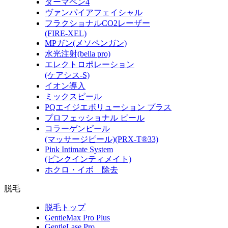
ダーマペン4
ヴァンパイアフェイシャル
フラクショナルCO2レーザー
(FIRE-XEL)
MPガン(メソペンガン)
水光注射(bella pro)
エレクトロポレーション
(ケアシス-S)
イオン導入
ミックスピール
PQエイジエボリューション プラス
プロフェッショナル ピール
コラーゲンピール
(マッサージピール)(PRX-T®33)
Pink Intimate System
(ピンクインティメイト)
ホクロ・イボ 除去
脱毛
脱毛トップ
GentleMax Pro Plus
GentleLase Pro