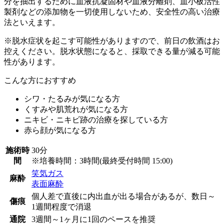
分を抽出するために血液抗凝固材や血液分離剤、血小板活性
製剤などの添加物を一切使用しないため、安全性の高い治療
法といえます。
※脱水症状を起こす可能性がありますので、前日の飲酒はお
控えください。脱水状態になると、採取できる量が減る可能
性があります。
こんな方におすすめ
シワ・たるみが気になる方
くすみや肌荒れが気になる方
ニキビ・ニキビ跡の治療を探している方
赤ら顔が気になる方
施術時
30分
間
※培養時間：3時間(最終受付時間 15:00)
笑気ガス
麻酔
表面麻酔
個人差で直後に内出血が出る場合があるが、数日～
傷痕
1週間程度で消退
通院
3週間～1ヶ月に1回のペースを推奨