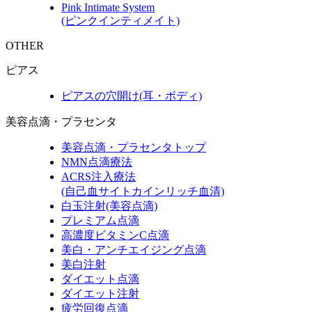
Pink Intimate System
(ピンクインティメイト)
OTHER
ピアス
ピアスの穴開け(耳・ボディ)
美容点滴・プラセンタ
美容点滴・プラセンタトップ
NMN点滴療法
ACRS注入療法
(自己血サイトカインリッチ血清)
白玉注射(美容点滴)
プレミアム点滴
高濃度ビタミンC点滴
美白・アンチエイジング点滴
美白注射
ダイエット点滴
ダイエット注射
疲労回復点滴