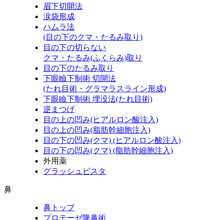
眉下切開法
涙袋形成
ハムラ法
(目の下のクマ・たるみ取り)
目の下の切らない
クマ・たるみ(ふくらみ)取り
目の下のたるみ取り
下眼瞼下制術 切開法
(たれ目術・グラマラスライン形成)
下眼瞼下制術 埋没法(たれ目術)
逆まつげ
目の上の凹み(ヒアルロン酸注入)
目の上の凹み(脂肪幹細胞注入)
目の下の凹み(クマ) (ヒアルロン酸注入)
目の下の凹み(クマ) (脂肪幹細胞注入)
外用薬
グラッシュビスタ
鼻
鼻トップ
プロテーゼ隆鼻術