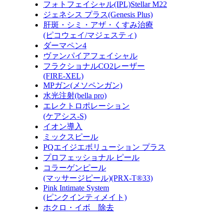
フォトフェイシャル(IPL)Stellar M22
ジェネシス プラス(Genesis Plus)
肝斑・シミ・アザ・くすみ治療
(ピコウェイ/マジェスティ)
ダーマペン4
ヴァンパイアフェイシャル
フラクショナルCO2レーザー
(FIRE-XEL)
MPガン(メソペンガン)
水光注射(bella pro)
エレクトロポレーション
(ケアシス-S)
イオン導入
ミックスピール
PQエイジエボリューション プラス
プロフェッショナル ピール
コラーゲンピール
(マッサージピール)(PRX-T®33)
Pink Intimate System
(ピンクインティメイト)
ホクロ・イボ 除去