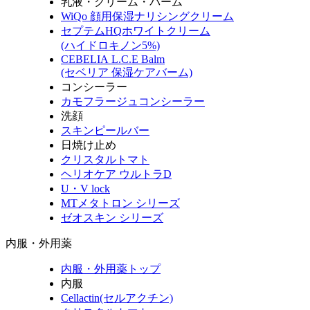
乳液・クリーム・バーム
WiQo 顔用保湿ナリシングクリーム
セプテムHQホワイトクリーム
(ハイドロキノン5%)
CEBELIA L.C.E Balm
(セベリア 保湿ケアバーム)
コンシーラー
カモフラージュコンシーラー
洗顔
スキンピールバー
日焼け止め
クリスタルトマト
ヘリオケア ウルトラD
U・V lock
MTメタトロン シリーズ
ゼオスキン シリーズ
内服・外用薬
内服・外用薬トップ
内服
Cellactin(セルアクチン)