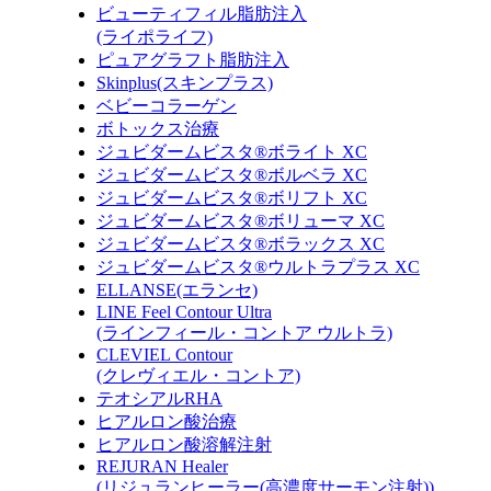
ビューティフィル脂肪注入
(ライポライフ)
ピュアグラフト脂肪注入
Skinplus(スキンプラス)
ベビーコラーゲン
ボトックス治療
ジュビダームビスタ®ボライト XC
ジュビダームビスタ®ボルベラ XC
ジュビダームビスタ®ボリフト XC
ジュビダームビスタ®ボリューマ XC
ジュビダームビスタ®ボラックス XC
ジュビダームビスタ®ウルトラプラス XC
ELLANSE(エランセ)
LINE Feel Contour Ultra
(ラインフィール・コントア ウルトラ)
CLEVIEL Contour
(クレヴィエル・コントア)
テオシアルRHA
ヒアルロン酸治療
ヒアルロン酸溶解注射
REJURAN Healer
(リジュランヒーラー(高濃度サーモン注射))