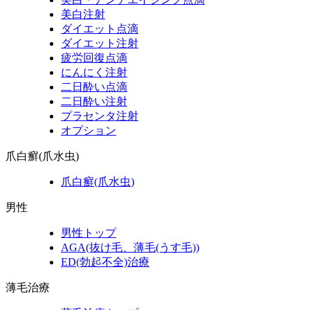
美白注射
ダイエット点滴
ダイエット注射
疲労回復点滴
にんにく注射
二日酔い点滴
二日酔い注射
プラセンタ注射
オプション
爪白癬(爪水虫)
爪白癬(爪水虫)
男性
男性トップ
AGA(抜け毛、薄毛(うす毛))
ED(勃起不全)治療
薄毛治療