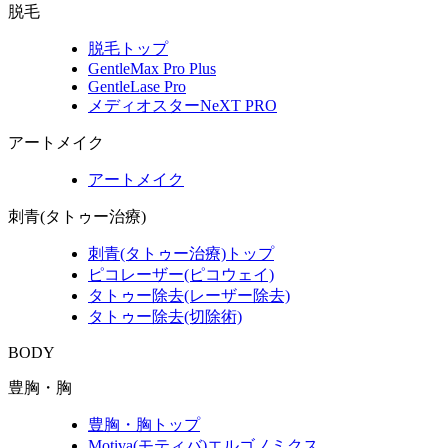
脱毛
脱毛トップ
GentleMax Pro Plus
GentleLase Pro
メディオスターNeXT PRO
アートメイク
アートメイク
刺青(タトゥー治療)
刺青(タトゥー治療)トップ
ピコレーザー(ピコウェイ)
タトゥー除去(レーザー除去)
タトゥー除去(切除術)
BODY
豊胸・胸
豊胸・胸トップ
Motiva(モティバ)エルゴノミクス