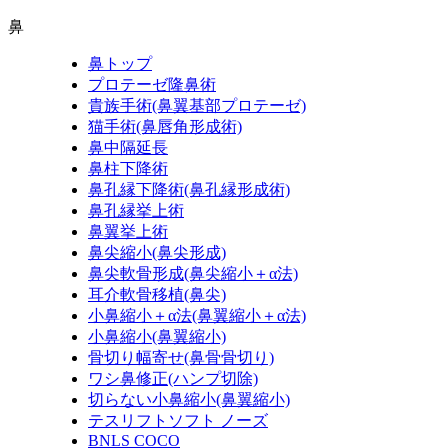
鼻
鼻トップ
プロテーゼ隆鼻術
貴族手術(鼻翼基部プロテーゼ)
猫手術(鼻唇角形成術)
鼻中隔延長
鼻柱下降術
鼻孔縁下降術(鼻孔縁形成術)
鼻孔縁挙上術
鼻翼挙上術
鼻尖縮小(鼻尖形成)
鼻尖軟骨形成(鼻尖縮小＋α法)
耳介軟骨移植(鼻尖)
小鼻縮小＋α法(鼻翼縮小＋α法)
小鼻縮小(鼻翼縮小)
骨切り幅寄せ(鼻骨骨切り)
ワシ鼻修正(ハンプ切除)
切らない小鼻縮小(鼻翼縮小)
テスリフトソフト ノーズ
BNLS COCO