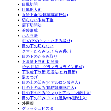
目尻切開
目尻拡大術
眼瞼下垂(挙筋腱膜前転法)
切らない眼瞼下垂
眉下切開法
涙袋形成
ハムラ法
(目の下のクマ・たるみ取り)
目の下の切らない
クマ・たるみ(ふくらみ)取り
目の下のたるみ取り
下眼瞼下制術 切開法
(たれ目術・グラマラスライン形成)
下眼瞼下制術 埋没法(たれ目術)
逆まつげ
目の上の凹み(ヒアルロン酸注入)
目の上の凹み(脂肪幹細胞注入)
目の下の凹み(クマ) (ヒアルロン酸注入)
目の下の凹み(クマ) (脂肪幹細胞注入)
外用薬
グラッシュビスタ