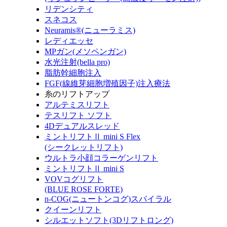
リデンシティ
スネコス
Neuramis®(ニューラミス)
レディエッセ
MPガン(メソペンガン)
水光注射(bella pro)
脂肪幹細胞注入
FGF(線維芽細胞増殖因子)注入療法
糸のリフトアップ
アルテミスリフト
テスリフト ソフト
4Dデュアルスレッド
ミントリフトⅡ mini S Flex
(シークレットリフト)
ウルトラ小顔コラーゲンリフト
ミントリフトⅡ mini S
VOVコグリフト
(BLUE ROSE FORTE)
n-COG(ニュートンコグ)スパイラル
クイーンリフト
シルエットソフト(3Dリフトロング)