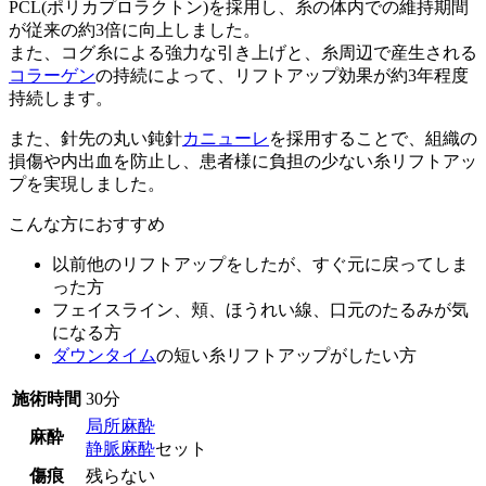
PCL(ポリカプロラクトン)を採用し、糸の体内での維持期間
が従来の約3倍に向上しました。
また、コグ糸による強力な引き上げと、糸周辺で産生される
コラーゲン
の持続によって、リフトアップ効果が約3年程度
持続します。
また、針先の丸い鈍針
カニューレ
を採用することで、組織の
損傷や内出血を防止し、患者様に負担の少ない糸リフトアッ
プを実現しました。
こんな方におすすめ
以前他のリフトアップをしたが、すぐ元に戻ってしま
った方
フェイスライン、頬、ほうれい線、口元のたるみが気
になる方
ダウンタイム
の短い糸リフトアップがしたい方
施術時間
30分
局所麻酔
麻酔
静脈麻酔
セット
傷痕
残らない