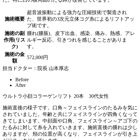
超音波振動による強力な圧縮技術で製造され
施術概要
た、世界初の3次元立体コグ糸によるリフトアッ
プ術です。
施術の副
腫れ(腫脹)、皮下出血、感染、痛み、熱感、アレ
作用(リス
ルギー反応、引きつれを感じることがありま
ク)
す。
施術の金
572,000円
額
担当ドクター：院長 山本厚志
Before
After
ウルトラ小顔コラーゲンリフト 20本
30代女性
施術直後の様子です。口角～フェイスラインのたるみを気に
されていました。年齢と共にフェイスラインが四角くなって
きてしまいます。中顔面や口角、フェイスライン～アゴ下の
たるみに対して糸を入れていきます。施術直後の腫れは少し
ありますが、頬の位置が高くなり、フェイスラインが引き上