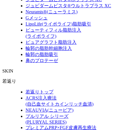
ジュビダームビスタ®ウルトラプラス XC
Neuramis®(ニューラミス)
Gメッシュ
LipoLife(ライポライフ)脂肪吸引
ビューティフィル脂肪注入
(ライポライフ)
ピュアグラフト脂肪注入
輪郭の脂肪幹細胞注入
輪郭の脂肪吸引
鼻のプロテーゼ
SKIN
若返り
若返りトップ
ACRS注入療法
(自己血サイトカインリッチ血清)
NEAUVIA(ニュービア)
プルリアル シリーズ
(PLURYAL SERIES)
プレミアムPRP×FGF皮膚再生療法