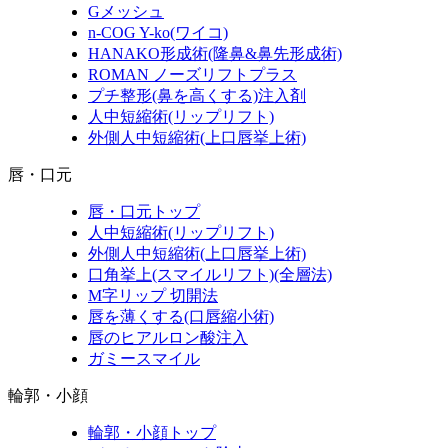
Gメッシュ
n-COG Y-ko(ワイコ)
HANAKO形成術(隆鼻&鼻先形成術)
ROMAN ノーズリフトプラス
プチ整形(鼻を高くする)注入剤
人中短縮術(リップリフト)
外側人中短縮術(上口唇挙上術)
唇・口元
唇・口元トップ
人中短縮術(リップリフト)
外側人中短縮術(上口唇挙上術)
口角挙上(スマイルリフト)(全層法)
M字リップ 切開法
唇を薄くする(口唇縮小術)
唇のヒアルロン酸注入
ガミースマイル
輪郭・小顔
輪郭・小顔トップ