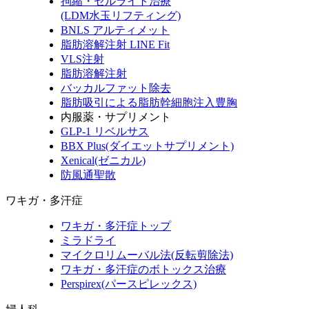
拘縮・セルライト治療
(LDM水玉リフティング)
BNLS アルティメット
脂肪溶解注射 LINE Fit
VLS注射
脂肪溶解注射
バッカルファット除去
脂肪吸引による脂肪幹細胞注入豊胸
内服薬・サプリメント
GLP-1 リベルサス
BBX Plus(ダイエットサプリメント)
Xenical(ゼニカル)
防風通聖散
ワキガ・多汗症
ワキガ・多汗症トップ
ミラドライ
マイクロリムーバル法(反転剪除法)
ワキガ・多汗症のボトックス治療
Perspirex(パースピレックス)