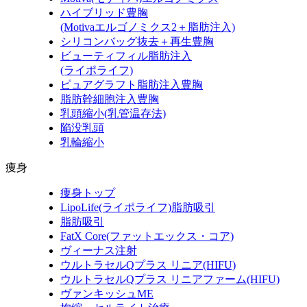
ハイブリッド豊胸
(Motivaエルゴノミクス2＋脂肪注入)
シリコンバッグ抜去＋再生豊胸
ビューティフィル脂肪注入
(ライポライフ)
ピュアグラフト脂肪注入豊胸
脂肪幹細胞注入豊胸
乳頭縮小(乳管温存法)
陥没乳頭
乳輪縮小
痩身
痩身トップ
LipoLife(ライポライフ)脂肪吸引
脂肪吸引
FatX Core(ファットエックス・コア)
ヴィーナス注射
ウルトラセルQプラス リニア(HIFU)
ウルトラセルQプラス リニアファーム(HIFU)
ヴァンキッシュME