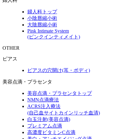
婦人科
婦人科トップ
小陰唇縮小術
大陰唇縮小術
Pink Intimate System
(ピンクインティメイト)
OTHER
ピアス
ピアスの穴開け(耳・ボディ)
美容点滴・プラセンタ
美容点滴・プラセンタトップ
NMN点滴療法
ACRS注入療法
(自己血サイトカインリッチ血清)
白玉注射(美容点滴)
プレミアム点滴
高濃度ビタミンC点滴
美白・アンチエイジング点滴