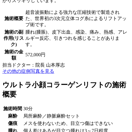
がりスッキリしています。
超音波振動による強力な圧縮技術で製造され
施術概要
た、世界初の3次元立体コグ糸によるリフトアッ
プ術です。
施術の副
腫れ(腫脹)、皮下出血、感染、痛み、熱感、アレ
作用(リス
ルギー反応、引きつれを感じることがありま
ク)
す。
施術の金
572,000円
額
担当ドクター：院長 山本厚志
その他の症例写真を見る
ウルトラ小顔コラーゲンリフトの施術
概要
施術時間
30分
麻酔
局所麻酔／静脈麻酔セット
傷痕
メスを使わないため、目立つ傷はできない
腫れ
個人差はあるが目立つ腫れは3～7日程度