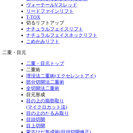
ヴォーテールVスレッド
リードファインリフト
T-TOX
切るリフトアップ
ナチュラルフェイスリフト
ナチュラルフェイスネックリフト
こめかみリフト
二重・目元
二重・目元トップ
二重術
埋没法二重術(エクセレントアイ)
部分切開法二重術
全切開法二重術
目元形成
目の上の脂肪取り
(マイクロカット法)
目の上のたるみ取り
目頭切開
目上切開
蒙古ひだ形成術(目頭切開修正)