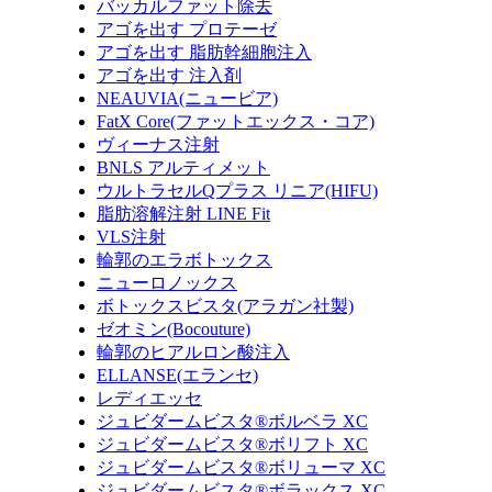
バッカルファット除去
アゴを出す プロテーゼ
アゴを出す 脂肪幹細胞注入
アゴを出す 注入剤
NEAUVIA(ニュービア)
FatX Core(ファットエックス・コア)
ヴィーナス注射
BNLS アルティメット
ウルトラセルQプラス リニア(HIFU)
脂肪溶解注射 LINE Fit
VLS注射
輪郭のエラボトックス
ニューロノックス
ボトックスビスタ(アラガン社製)
ゼオミン(Bocouture)
輪郭のヒアルロン酸注入
ELLANSE(エランセ)
レディエッセ
ジュビダームビスタ®ボルベラ XC
ジュビダームビスタ®ボリフト XC
ジュビダームビスタ®ボリューマ XC
ジュビダームビスタ®ボラックス XC