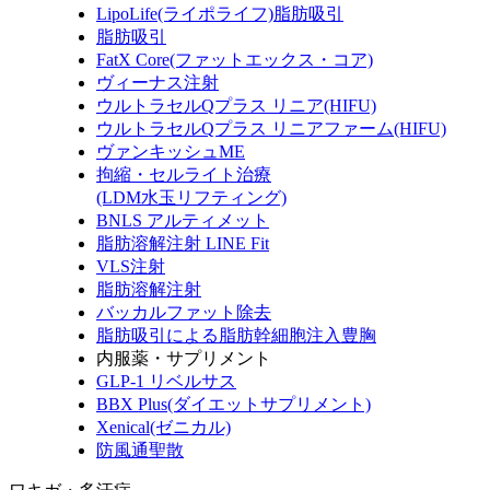
LipoLife(ライポライフ)脂肪吸引
脂肪吸引
FatX Core(ファットエックス・コア)
ヴィーナス注射
ウルトラセルQプラス リニア(HIFU)
ウルトラセルQプラス リニアファーム(HIFU)
ヴァンキッシュME
拘縮・セルライト治療
(LDM水玉リフティング)
BNLS アルティメット
脂肪溶解注射 LINE Fit
VLS注射
脂肪溶解注射
バッカルファット除去
脂肪吸引による脂肪幹細胞注入豊胸
内服薬・サプリメント
GLP-1 リベルサス
BBX Plus(ダイエットサプリメント)
Xenical(ゼニカル)
防風通聖散