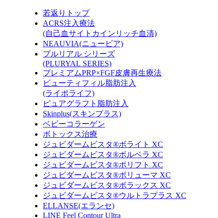
若返りトップ
ACRS注入療法
(自己血サイトカインリッチ血清)
NEAUVIA(ニュービア)
プルリアル シリーズ
(PLURYAL SERIES)
プレミアムPRP×FGF皮膚再生療法
ビューティフィル脂肪注入
(ライポライフ)
ピュアグラフト脂肪注入
Skinplus(スキンプラス)
ベビーコラーゲン
ボトックス治療
ジュビダームビスタ®ボライト XC
ジュビダームビスタ®ボルベラ XC
ジュビダームビスタ®ボリフト XC
ジュビダームビスタ®ボリューマ XC
ジュビダームビスタ®ボラックス XC
ジュビダームビスタ®ウルトラプラス XC
ELLANSE(エランセ)
LINE Feel Contour Ultra