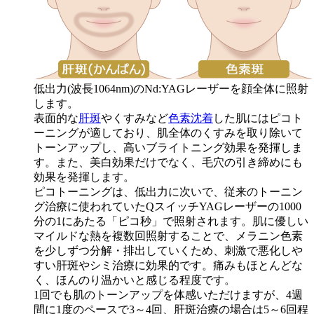
低出力(波長1064nm)のNd:YAGレーザーを顔全体に照射
します。
表面的な
肝斑
やくすみなど
色素沈着
した肌にはピコト
ーニングが適しており、肌全体のくすみを取り除いて
トーンアップし、高いブライトニング効果を発揮しま
す。また、美白効果だけでなく、毛穴の引き締めにも
効果を発揮します。
ピコトーニングは、低出力に次いで、従来のトーニン
グ治療に使われていた
QスイッチYAGレーザーの1000
分の1にあたる「ピコ秒」で照射
されます。肌に優しい
マイルドな熱を複数回照射することで、メラニン色素
を少しずつ分解・排出していくため、刺激で悪化しや
すい肝斑やシミ治療に効果的です。痛みもほとんどな
く、ほんのり温かいと感じる程度です。
1回でも肌のトーンアップを体感いただけますが、4週
間に1度のペースで3～4回、肝斑治療の場合は5～6回程