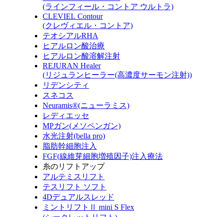
(ラインフィール・コントア ウルトラ)
CLEVIEL Contour
(クレヴィエル・コントア)
テオシアルRHA
ヒアルロン酸治療
ヒアルロン酸溶解注射
REJURAN Healer
(リジュランヒーラー(高濃度サーモン注射))
リデンシティ
スネコス
Neuramis®(ニューラミス)
レディエッセ
MPガン(メソペンガン)
水光注射(bella pro)
脂肪幹細胞注入
FGF(線維芽細胞増殖因子)注入療法
糸のリフトアップ
アルテミスリフト
テスリフト ソフト
4Dデュアルスレッド
ミントリフトⅡ mini S Flex