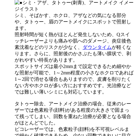
シミ、そばかす、ホクロ、アザなどの気になる部分
や、タトゥー、眉のアートメイク
にスポットで照射し
ます。
照射時間が短く熱がほとんど発生しないため、Qスイ
ッチレーザーよりも
痛みや肌へのダメージ、炎症後色
素沈着などのリスクが少なく、
ダウンタイム
が軽く
な
ります。さらに、照射後のかさぶたも薄い膜状で、剥
がれやすい特長があります。
スポットサイズは最小2mmまで設定できるため細やか
な照射が可能で、1～2mm程度の小さなホクロであれば
1～2回で消せる場合もありますので、皮膚を削りたく
ない方やホクロが多い方におすすめです。光治療など
では難しい薄いシミにも対応しています。
タトゥー除去、アートメイク治療の場合、従来のレー
ザーでは色素粒子(顔料)がある程度の大きさで固まっ
て残ってしまい、回数を重ねた治療が必要となる場合
がほとんどでした。
ピコレーザーでは、色素粒子(顔料)を不可視レベルま
で細かく破壊できるため、少ない回数できれいに目立