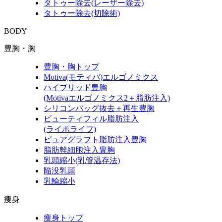
タトゥー除去(レーザー除去)
タトゥー除去(切除術)
BODY
豊胸・胸
豊胸・胸トップ
Motiva(モティバ)エルゴノミクス
ハイブリッド豊胸
(Motivaエルゴノミクス2＋脂肪注入)
シリコンバッグ抜去＋再生豊胸
ビューティフィル脂肪注入
(ライポライフ)
ピュアグラフト脂肪注入豊胸
脂肪幹細胞注入豊胸
乳頭縮小(乳管温存法)
陥没乳頭
乳輪縮小
痩身
痩身トップ