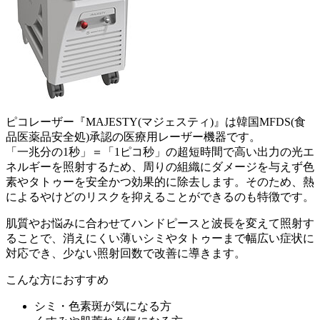
ピコレーザー『MAJESTY(マジェスティ)』は韓国MFDS(食
品医薬品安全処)承認の医療用レーザー機器です。
「一兆分の1秒」＝「1ピコ秒」の超短時間で高い出力の光エ
ネルギーを照射するため、
周りの組織にダメージを与えず色
素やタトゥーを安全かつ効果的に除去
します。そのため、
熱
によるやけどのリスクを抑えることができる
のも特徴です。
肌質やお悩みに合わせてハンドピースと波長を変えて照射す
ることで、消えにくい薄いシミやタトゥーまで幅広い症状に
対応でき、少ない照射回数で改善に導きます。
こんな方におすすめ
シミ・色素斑が気になる方