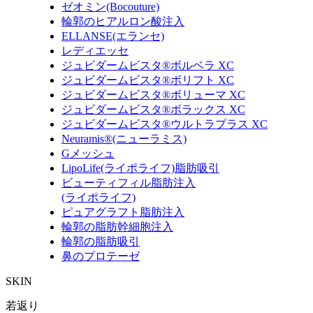
ゼオミン(Bocouture)
輪郭のヒアルロン酸注入
ELLANSE(エランセ)
レディエッセ
ジュビダームビスタ®ボルベラ XC
ジュビダームビスタ®ボリフト XC
ジュビダームビスタ®ボリューマ XC
ジュビダームビスタ®ボラックス XC
ジュビダームビスタ®ウルトラプラス XC
Neuramis®(ニューラミス)
Gメッシュ
LipoLife(ライポライフ)脂肪吸引
ビューティフィル脂肪注入
(ライポライフ)
ピュアグラフト脂肪注入
輪郭の脂肪幹細胞注入
輪郭の脂肪吸引
鼻のプロテーゼ
SKIN
若返り