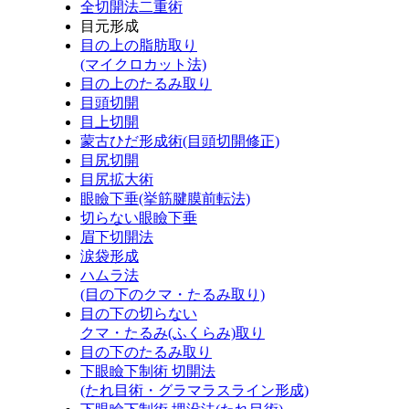
全切開法二重術
目元形成
目の上の脂肪取り
(マイクロカット法)
目の上のたるみ取り
目頭切開
目上切開
蒙古ひだ形成術(目頭切開修正)
目尻切開
目尻拡大術
眼瞼下垂(挙筋腱膜前転法)
切らない眼瞼下垂
眉下切開法
涙袋形成
ハムラ法
(目の下のクマ・たるみ取り)
目の下の切らない
クマ・たるみ(ふくらみ)取り
目の下のたるみ取り
下眼瞼下制術 切開法
(たれ目術・グラマラスライン形成)