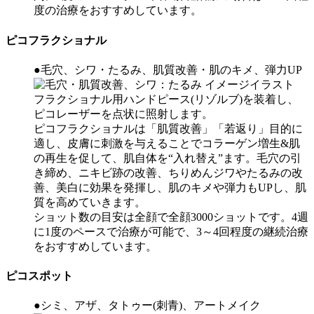
度の治療をおすすめしています。
ピコフラクショナル
●毛穴、シワ・たるみ、肌質改善・肌のキメ、弾力UP
フラクショナル用ハンドピース(リゾルブ)を装着し、
ピコレーザーを点状に照射します。
ピコフラクショナルは
「肌質改善」「若返り」目的に
適し、皮膚に刺激を与えることでコラーゲン増生&肌
の再生を促して、肌自体を“入れ替え”
ます。
毛穴の引
き締め、ニキビ跡の改善、ちりめんジワやたるみの改
善、美白
に効果を発揮し、肌のキメや弾力もUPし、肌
質を高めていきます。
ショット数の目安は全顔で全顔3000ショットです。4週
に1度のペースで治療が可能で、3～4回程度の継続治療
をおすすめしています。
ピコスポット
●シミ、アザ、タトゥー(刺青)、アートメイク