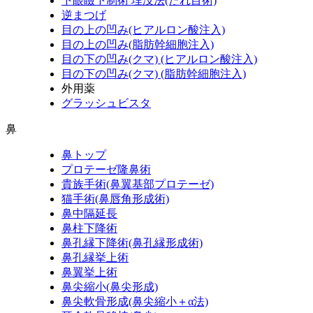
下眼瞼下制術 埋没法(たれ目術)
逆まつげ
目の上の凹み(ヒアルロン酸注入)
目の上の凹み(脂肪幹細胞注入)
目の下の凹み(クマ) (ヒアルロン酸注入)
目の下の凹み(クマ) (脂肪幹細胞注入)
外用薬
グラッシュビスタ
鼻
鼻トップ
プロテーゼ隆鼻術
貴族手術(鼻翼基部プロテーゼ)
猫手術(鼻唇角形成術)
鼻中隔延長
鼻柱下降術
鼻孔縁下降術(鼻孔縁形成術)
鼻孔縁挙上術
鼻翼挙上術
鼻尖縮小(鼻尖形成)
鼻尖軟骨形成(鼻尖縮小＋α法)