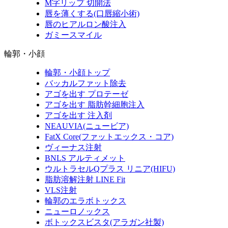
M字リップ 切開法
唇を薄くする(口唇縮小術)
唇のヒアルロン酸注入
ガミースマイル
輪郭・小顔
輪郭・小顔トップ
バッカルファット除去
アゴを出す プロテーゼ
アゴを出す 脂肪幹細胞注入
アゴを出す 注入剤
NEAUVIA(ニュービア)
FatX Core(ファットエックス・コア)
ヴィーナス注射
BNLS アルティメット
ウルトラセルQプラス リニア(HIFU)
脂肪溶解注射 LINE Fit
VLS注射
輪郭のエラボトックス
ニューロノックス
ボトックスビスタ(アラガン社製)