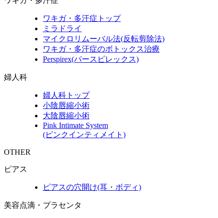
ワキガ・多汗症
ワキガ・多汗症トップ
ミラドライ
マイクロリムーバル法(反転剪除法)
ワキガ・多汗症のボトックス治療
Perspirex(パースピレックス)
婦人科
婦人科トップ
小陰唇縮小術
大陰唇縮小術
Pink Intimate System
(ピンクインティメイト)
OTHER
ピアス
ピアスの穴開け(耳・ボディ)
美容点滴・プラセンタ