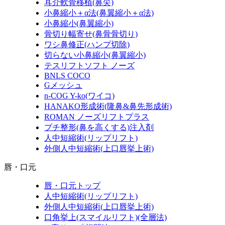
耳介軟骨移植(鼻尖)
小鼻縮小＋α法(鼻翼縮小＋α法)
小鼻縮小(鼻翼縮小)
骨切り幅寄せ(鼻骨骨切り)
ワシ鼻修正(ハンプ切除)
切らない小鼻縮小(鼻翼縮小)
テスリフトソフト ノーズ
BNLS COCO
Gメッシュ
n-COG Y-ko(ワイコ)
HANAKO形成術(隆鼻&鼻先形成術)
ROMAN ノーズリフトプラス
プチ整形(鼻を高くする)注入剤
人中短縮術(リップリフト)
外側人中短縮術(上口唇挙上術)
唇・口元
唇・口元トップ
人中短縮術(リップリフト)
外側人中短縮術(上口唇挙上術)
口角挙上(スマイルリフト)(全層法)