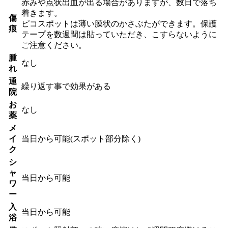
赤みや点状出血が出る場合がありますが、数日で落ち
着きます。
傷
ピコスポットは薄い膜状のかさぶたができます。保護
痕
テープを数週間は貼っていただき、こすらないように
ご注意ください。
腫
なし
れ
通
繰り返す事で効果がある
院
お
なし
薬
メ
イ
当日から可能(スポット部分除く)
ク
シ
ャ
当日から可能
ワ
ー
入
当日から可能
浴