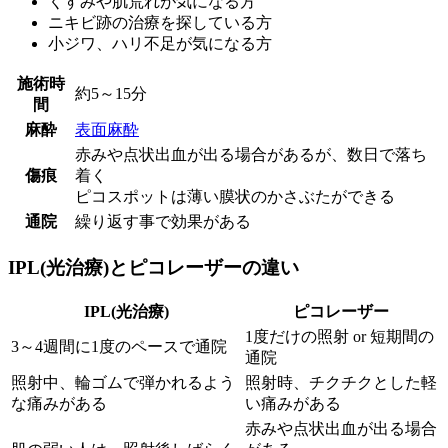
くすみや肌荒れが気になる方
ニキビ跡の治療を探している方
小ジワ、ハリ不足が気になる方
施術時
約5～15分
間
麻酔
表面麻酔
赤みや点状出血が出る場合があるが、数日で落ち
傷痕
着く
ピコスポットは薄い膜状のかさぶたができる
通院
繰り返す事で効果がある
IPL(光治療)とピコレーザーの違い
IPL(光治療)
ピコレーザー
1度だけの照射 or 短期間の
3～4週間に1度のペースで通院
通院
照射中、輪ゴムで弾かれるよう
照射時、チクチクとした軽
な痛みがある
い痛みがある
赤みや点状出血が出る場合