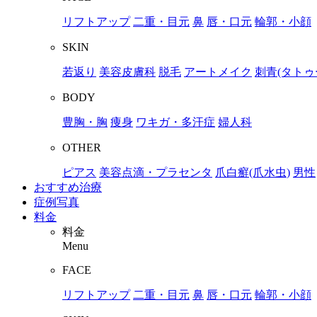
リフトアップ
二重・目元
鼻
唇・口元
輪郭・小顔
SKIN
若返り
美容皮膚科
脱毛
アートメイク
刺青(タトゥ
BODY
豊胸・胸
痩身
ワキガ・多汗症
婦人科
OTHER
ピアス
美容点滴・プラセンタ
爪白癬(爪水虫)
男性
おすすめ治療
症例写真
料金
料金
Menu
FACE
リフトアップ
二重・目元
鼻
唇・口元
輪郭・小顔