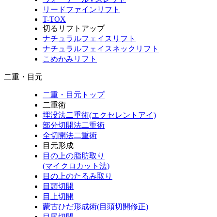
リードファインリフト
T-TOX
切るリフトアップ
ナチュラルフェイスリフト
ナチュラルフェイスネックリフト
こめかみリフト
二重・目元
二重・目元トップ
二重術
埋没法二重術(エクセレントアイ)
部分切開法二重術
全切開法二重術
目元形成
目の上の脂肪取り
(マイクロカット法)
目の上のたるみ取り
目頭切開
目上切開
蒙古ひだ形成術(目頭切開修正)
目尻切開