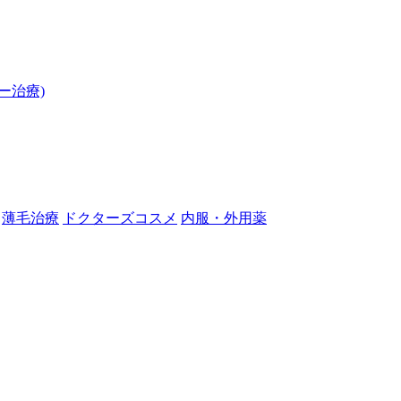
ー治療)
薄毛治療
ドクターズコスメ
内服・外用薬