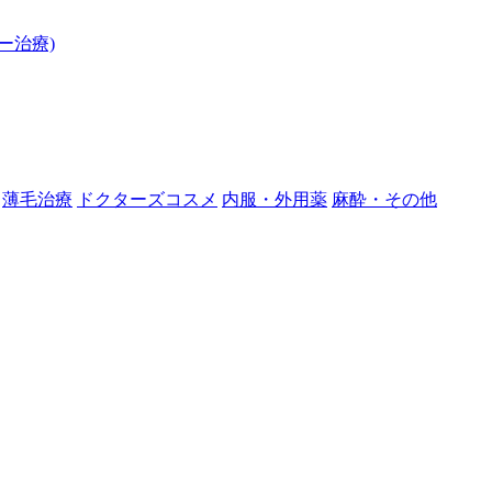
ー治療)
薄毛治療
ドクターズコスメ
内服・外用薬
麻酔・その他