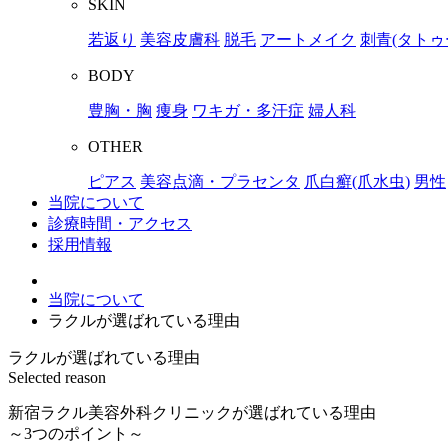
SKIN
若返り
美容皮膚科
脱毛
アートメイク
刺青(タトゥ
BODY
豊胸・胸
痩身
ワキガ・多汗症
婦人科
OTHER
ピアス
美容点滴・プラセンタ
爪白癬(爪水虫)
男性
当院について
診療時間・アクセス
採用情報
当院について
ラクルが選ばれている理由
ラクルが選ばれている理由
Selected reason
新宿ラクル美容外科クリニックが選ばれている理由
～3つのポイント～