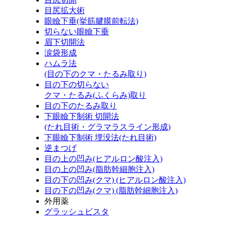
目尻拡大術
眼瞼下垂(挙筋腱膜前転法)
切らない眼瞼下垂
眉下切開法
涙袋形成
ハムラ法
(目の下のクマ・たるみ取り)
目の下の切らない
クマ・たるみ(ふくらみ)取り
目の下のたるみ取り
下眼瞼下制術 切開法
(たれ目術・グラマラスライン形成)
下眼瞼下制術 埋没法(たれ目術)
逆まつげ
目の上の凹み(ヒアルロン酸注入)
目の上の凹み(脂肪幹細胞注入)
目の下の凹み(クマ) (ヒアルロン酸注入)
目の下の凹み(クマ) (脂肪幹細胞注入)
外用薬
グラッシュビスタ