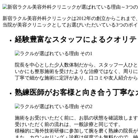
新宿ラクル美容外科クリニックは2012年の創立からこれま
当院が美容クリニックとしてお選びいただいている3つのポ
経験豊富なスタッフによるクオリテ
院長を中心とした少人数体制だから、
スタッフ一人ひと
いかにも整形施術を受けたような治療ではなく、周りに
丁寧で細かな施術に定評があり、口コミや友人紹介から
熟練医師がお客様と向き合う丁寧な
施術をお受けいただく前に、お肌の状態を確認致します
受けいただく前の流れは、一般診療と同じです。
積極的に海外技術研修に参加して腕を磨く
熟練の院長が
また、カウンセリング・診察は何度でも無料なので、納