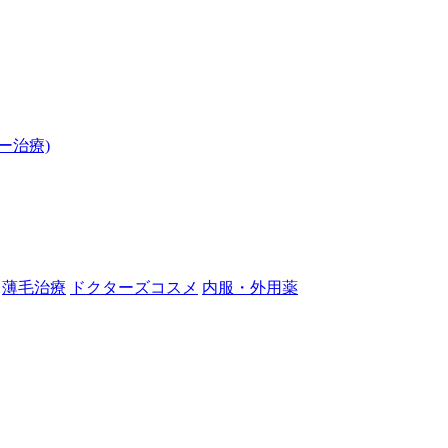
ー治療)
薄毛治療
ドクターズコスメ
内服・外用薬