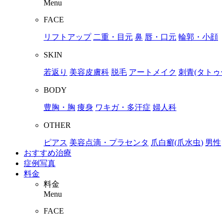
Menu
FACE
リフトアップ
二重・目元
鼻
唇・口元
輪郭・小顔
SKIN
若返り
美容皮膚科
脱毛
アートメイク
刺青(タトゥ
BODY
豊胸・胸
痩身
ワキガ・多汗症
婦人科
OTHER
ピアス
美容点滴・プラセンタ
爪白癬(爪水虫)
男性
おすすめ治療
症例写真
料金
料金
Menu
FACE