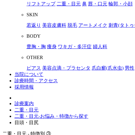
リフトアップ
二重・目元
鼻
唇・口元
輪郭・小顔
SKIN
若返り
美容皮膚科
脱毛
アートメイク
刺青(タトゥ
BODY
豊胸・胸
痩身
ワキガ・多汗症
婦人科
OTHER
ピアス
美容点滴・プラセンタ
爪白癬(爪水虫)
男性
当院について
診療時間・アクセス
採用情報
診療案内
二重・目元
二重・目元-お悩み・特徴から探す
目頭・目尻
二重・目元 - 特徴別 ③