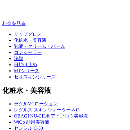
料金を見る
リップグロス
化粧水・美容液
乳液・クリーム・バーム
コンシーラー
洗顔
日焼け止め
MTシリーズ
ゼオスキンシリーズ
化粧水・美容液
ラクルVCローション
レグルス スキンウォーターネロ
OBAGI NU-CIL® アイブロウ美容液
WiQo 顔用美容液
センシル C-30