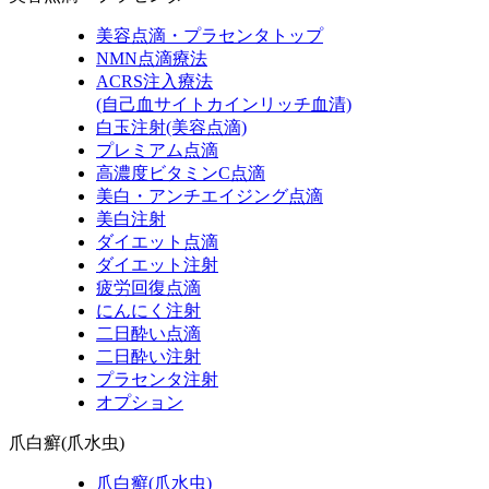
美容点滴・プラセンタトップ
NMN点滴療法
ACRS注入療法
(自己血サイトカインリッチ血清)
白玉注射(美容点滴)
プレミアム点滴
高濃度ビタミンC点滴
美白・アンチエイジング点滴
美白注射
ダイエット点滴
ダイエット注射
疲労回復点滴
にんにく注射
二日酔い点滴
二日酔い注射
プラセンタ注射
オプション
爪白癬(爪水虫)
爪白癬(爪水虫)