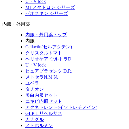
U・V lock
MTメタトロン シリーズ
ゼオスキン シリーズ
内服・外用薬
内服・外用薬トップ
内服
Cellactin(セルアクチン)
クリスタルトマト
ヘリオケア ウルトラD
U・V lock
ピュアプラセンタ D.R.
メトセラN.M.N.
ユベラ
タチオン
美白内服セット
ニキビ内服セット
アクネトレント(イソトレチノイン)
GLP-1 リベルサス
カナグル
メトホルミン