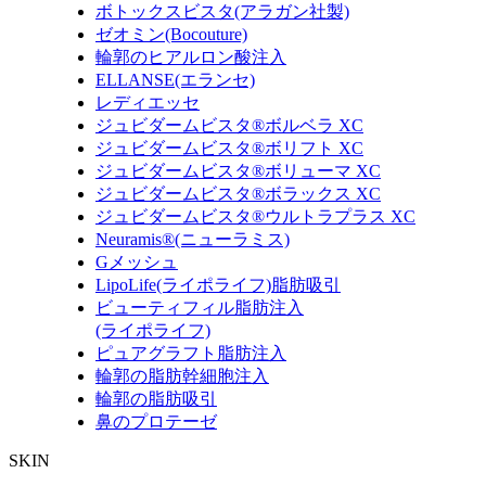
ボトックスビスタ(アラガン社製)
ゼオミン(Bocouture)
輪郭のヒアルロン酸注入
ELLANSE(エランセ)
レディエッセ
ジュビダームビスタ®ボルベラ XC
ジュビダームビスタ®ボリフト XC
ジュビダームビスタ®ボリューマ XC
ジュビダームビスタ®ボラックス XC
ジュビダームビスタ®ウルトラプラス XC
Neuramis®(ニューラミス)
Gメッシュ
LipoLife(ライポライフ)脂肪吸引
ビューティフィル脂肪注入
(ライポライフ)
ピュアグラフト脂肪注入
輪郭の脂肪幹細胞注入
輪郭の脂肪吸引
鼻のプロテーゼ
SKIN