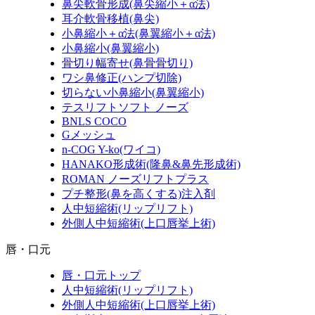
鼻尖軟骨形成(鼻尖縮小＋α法)
耳介軟骨移植(鼻尖)
小鼻縮小＋α法(鼻翼縮小＋α法)
小鼻縮小(鼻翼縮小)
骨切り幅寄せ(鼻骨骨切り)
ワシ鼻修正(ハンプ切除)
切らない小鼻縮小(鼻翼縮小)
テスリフトソフト ノーズ
BNLS COCO
Gメッシュ
n-COG Y-ko(ワイコ)
HANAKO形成術(隆鼻&鼻先形成術)
ROMAN ノーズリフトプラス
プチ整形(鼻を高くする)注入剤
人中短縮術(リップリフト)
外側人中短縮術(上口唇挙上術)
唇・口元
唇・口元トップ
人中短縮術(リップリフト)
外側人中短縮術(上口唇挙上術)