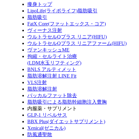
痩身トップ
LipoLife(ライポライフ)脂肪吸引
脂肪吸引
FatX Core(ファットエックス・コア)
ヴィーナス注射
ウルトラセルQプラス リニア(HIFU)
ウルトラセルQプラス リニアファーム(HIFU)
ヴァンキッシュME
拘縮・セルライト治療
(LDM水玉リフティング)
BNLS アルティメット
脂肪溶解注射 LINE Fit
VLS注射
脂肪溶解注射
バッカルファット除去
脂肪吸引による脂肪幹細胞注入豊胸
内服薬・サプリメント
GLP-1 リベルサス
BBX Plus(ダイエットサプリメント)
Xenical(ゼニカル)
防風通聖散