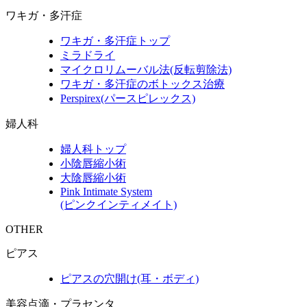
ワキガ・多汗症
ワキガ・多汗症トップ
ミラドライ
マイクロリムーバル法(反転剪除法)
ワキガ・多汗症のボトックス治療
Perspirex(パースピレックス)
婦人科
婦人科トップ
小陰唇縮小術
大陰唇縮小術
Pink Intimate System
(ピンクインティメイト)
OTHER
ピアス
ピアスの穴開け(耳・ボディ)
美容点滴・プラセンタ