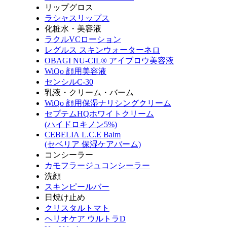
リップグロス
ラシャスリップス
化粧水・美容液
ラクルVCローション
レグルス スキンウォーターネロ
OBAGI NU-CIL® アイブロウ美容液
WiQo 顔用美容液
センシルC-30
乳液・クリーム・バーム
WiQo 顔用保湿ナリシングクリーム
セプテムHQホワイトクリーム
(ハイドロキノン5%)
CEBELIA L.C.E Balm
(セベリア 保湿ケアバーム)
コンシーラー
カモフラージュコンシーラー
洗顔
スキンピールバー
日焼け止め
クリスタルトマト
ヘリオケア ウルトラD