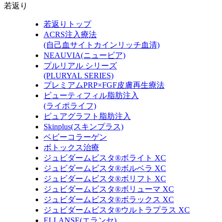
若返り
若返りトップ
ACRS注入療法
(自己血サイトカインリッチ血清)
NEAUVIA(ニュービア)
プルリアル シリーズ
(PLURYAL SERIES)
プレミアムPRP×FGF皮膚再生療法
ビューティフィル脂肪注入
(ライポライフ)
ピュアグラフト脂肪注入
Skinplus(スキンプラス)
ベビーコラーゲン
ボトックス治療
ジュビダームビスタ®ボライト XC
ジュビダームビスタ®ボルベラ XC
ジュビダームビスタ®ボリフト XC
ジュビダームビスタ®ボリューマ XC
ジュビダームビスタ®ボラックス XC
ジュビダームビスタ®ウルトラプラス XC
ELLANSE(エランセ)