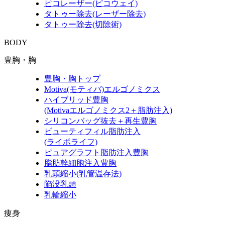
ピコレーザー(ピコウェイ)
タトゥー除去(レーザー除去)
タトゥー除去(切除術)
BODY
豊胸・胸
豊胸・胸トップ
Motiva(モティバ)エルゴノミクス
ハイブリッド豊胸
(Motivaエルゴノミクス2＋脂肪注入)
シリコンバッグ抜去＋再生豊胸
ビューティフィル脂肪注入
(ライポライフ)
ピュアグラフト脂肪注入豊胸
脂肪幹細胞注入豊胸
乳頭縮小(乳管温存法)
陥没乳頭
乳輪縮小
痩身