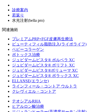
診療案内
若返り
水光注射(bella pro)
関連施術
プレミアムPRP×FGF皮膚再生療法
ビューティフィル脂肪注入(ライポライフ)
ベビーコラーゲン
ボトックス治療
ジュビダームビスタ® ボルベラ XC
ジュビダームビスタ® ボリフト XC
ジュビダームビスタ®ボリューマ XC
ジュビダームビスタ® ボラックス XC
ELLANSE(エランセ)
ラインフィール・コントア ウルトラ
クレヴィエル・コントア
テオシアルRHA
ヒアルロン酸治療
リジュランヒーラー(高濃度サーモン注射)