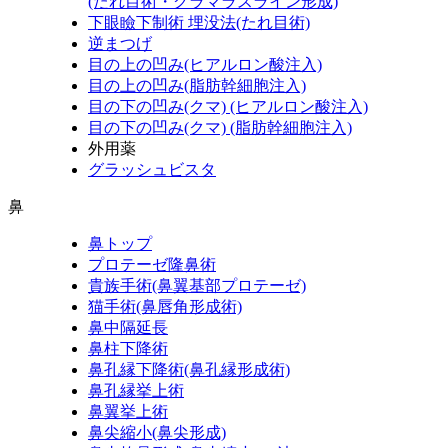
(たれ目術・グラマラスライン形成)
下眼瞼下制術 埋没法(たれ目術)
逆まつげ
目の上の凹み(ヒアルロン酸注入)
目の上の凹み(脂肪幹細胞注入)
目の下の凹み(クマ) (ヒアルロン酸注入)
目の下の凹み(クマ) (脂肪幹細胞注入)
外用薬
グラッシュビスタ
鼻
鼻トップ
プロテーゼ隆鼻術
貴族手術(鼻翼基部プロテーゼ)
猫手術(鼻唇角形成術)
鼻中隔延長
鼻柱下降術
鼻孔縁下降術(鼻孔縁形成術)
鼻孔縁挙上術
鼻翼挙上術
鼻尖縮小(鼻尖形成)