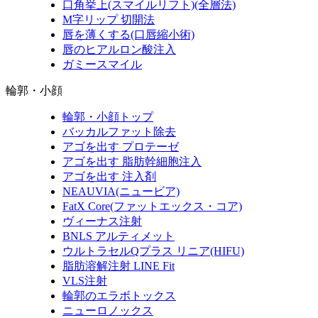
口角挙上(スマイルリフト)(全層法)
M字リップ 切開法
唇を薄くする(口唇縮小術)
唇のヒアルロン酸注入
ガミースマイル
輪郭・小顔
輪郭・小顔トップ
バッカルファット除去
アゴを出す プロテーゼ
アゴを出す 脂肪幹細胞注入
アゴを出す 注入剤
NEAUVIA(ニュービア)
FatX Core(ファットエックス・コア)
ヴィーナス注射
BNLS アルティメット
ウルトラセルQプラス リニア(HIFU)
脂肪溶解注射 LINE Fit
VLS注射
輪郭のエラボトックス
ニューロノックス