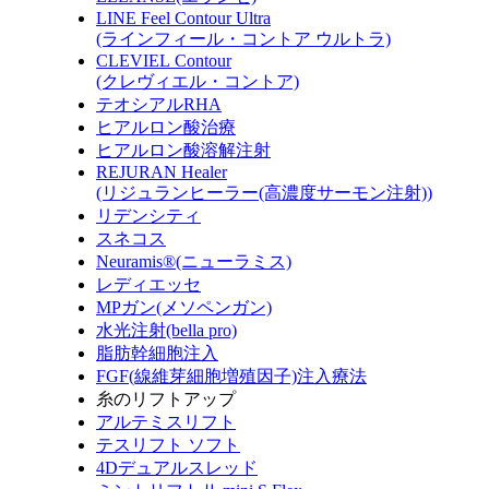
LINE Feel Contour Ultra
(ラインフィール・コントア ウルトラ)
CLEVIEL Contour
(クレヴィエル・コントア)
テオシアルRHA
ヒアルロン酸治療
ヒアルロン酸溶解注射
REJURAN Healer
(リジュランヒーラー(高濃度サーモン注射))
リデンシティ
スネコス
Neuramis®(ニューラミス)
レディエッセ
MPガン(メソペンガン)
水光注射(bella pro)
脂肪幹細胞注入
FGF(線維芽細胞増殖因子)注入療法
糸のリフトアップ
アルテミスリフト
テスリフト ソフト
4Dデュアルスレッド