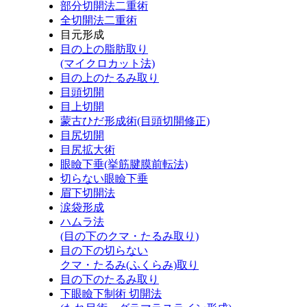
部分切開法二重術
全切開法二重術
目元形成
目の上の脂肪取り
(マイクロカット法)
目の上のたるみ取り
目頭切開
目上切開
蒙古ひだ形成術(目頭切開修正)
目尻切開
目尻拡大術
眼瞼下垂(挙筋腱膜前転法)
切らない眼瞼下垂
眉下切開法
涙袋形成
ハムラ法
(目の下のクマ・たるみ取り)
目の下の切らない
クマ・たるみ(ふくらみ)取り
目の下のたるみ取り
下眼瞼下制術 切開法