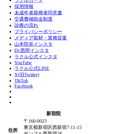
ラクルカード
採用情報
未成年者親権者同意書
交通費補助金制度
診療の流れ
プライバシーポリシー
メディア取材・業務提案
山本院長インスタ
Dr.西岡インスタ
ラクル公式インスタ
YouTube
ラクル公式LINE
X(旧Twitter)
TikTok
Facebook
新宿院
〒160-0023
東京都新宿区西新宿7-11-15
住所
サンフル西新宿2F