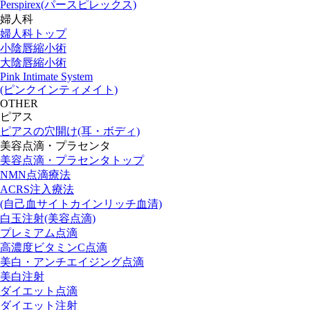
Perspirex(パースピレックス)
婦人科
婦人科トップ
小陰唇縮小術
大陰唇縮小術
Pink Intimate System
(ピンクインティメイト)
OTHER
ピアス
ピアスの穴開け(耳・ボディ)
美容点滴・プラセンタ
美容点滴・プラセンタトップ
NMN点滴療法
ACRS注入療法
(自己血サイトカインリッチ血清)
白玉注射(美容点滴)
プレミアム点滴
高濃度ビタミンC点滴
美白・アンチエイジング点滴
美白注射
ダイエット点滴
ダイエット注射