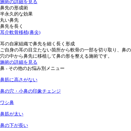
施術の詳細を見る
鼻先の形成術
半永久的な効果
丸い鼻先
鼻先を長く
耳介軟骨移植(鼻尖)
耳の自家組織で鼻先を細く長く形成
ご自身の耳の目立たない箇所から軟骨の一部を切り取り、鼻の
穴の中から鼻先に移植して鼻の形を整える施術です。
施術の詳細を見る
鼻 - その他のお悩み別メニュー
鼻筋に高さがない
鼻の穴・小鼻の印象チェンジ
ワシ鼻
鼻筋が太い
鼻の下が長い