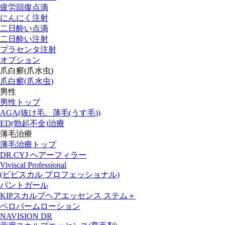
疲労回復点滴
にんにく注射
二日酔い点滴
二日酔い注射
プラセンタ注射
オプション
爪白癬(爪水虫)
爪白癬(爪水虫)
男性
男性トップ
AGA(抜け毛、薄毛(うす毛))
ED(勃起不全)治療
薄毛治療
薄毛治療トップ
DR.CYJ ヘアーフィラー
Viviscal Professional
(ビビスカル プロフェッショナル)
パントガール
KIPスカルプヘアエッセンス ステム＋
ペロバームローション
NAVISION DR