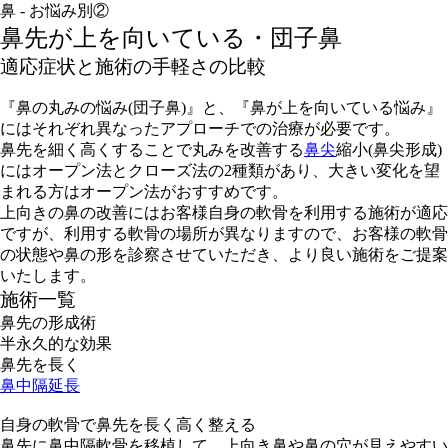
鼻 - お悩み別②
鼻先が上を向いている・団子鼻
適応症状と施術の手軽さの比較
『鼻の丸みの悩み(団子鼻)』と、『鼻が上を向いている悩み』
にはそれぞれ異なったアプローチでの治療が必要です。
鼻先を細く高くすることで丸みを改善する
鼻尖
縮小(鼻尖形成)
にはオープン法とクローズ法の2種類があり、大きい変化を望
まれる方はオープン法がおすすめです。
上向きの鼻の改善にはお客様自身の軟骨を利用する施術が適応
ですが、利用する軟骨の場所が異なりますので、お客様の軟骨
の状態や鼻の形を診察させていただき、より良い施術をご提案
いたします。
施術一覧
鼻先の形成術
半永久的な効果
鼻先を長く
鼻中隔延長
自身の軟骨で鼻先を長く高く整える
鼻先に鼻中隔軟骨を移植して、上向き鼻や鼻の穴が見えやすい