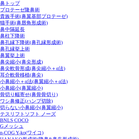
鼻トップ
プロテーゼ隆鼻術
貴族手術(鼻翼基部プロテーゼ)
猫手術(鼻唇角形成術)
鼻中隔延長
鼻柱下降術
鼻孔縁下降術(鼻孔縁形成術)
鼻孔縁挙上術
鼻翼挙上術
鼻尖縮小(鼻尖形成)
鼻尖軟骨形成(鼻尖縮小＋α法)
耳介軟骨移植(鼻尖)
小鼻縮小＋α法(鼻翼縮小＋α法)
小鼻縮小(鼻翼縮小)
骨切り幅寄せ(鼻骨骨切り)
ワシ鼻修正(ハンプ切除)
切らない小鼻縮小(鼻翼縮小)
テスリフトソフト ノーズ
BNLS COCO
Gメッシュ
n-COG Y-ko(ワイコ)