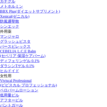
カナグル
メトホルミン
BBX Plus(ダイエットサプリメント)
Xenical(ゼニカル)
防風通聖散
シンエック
外用薬
マンジャロ
グラッシュビスタ
パースピレックス
CEBELIA L.C.E Balm
(セベリア 保湿ケアバーム)
ディフェリンゲル 0.1%
ダラシンTゲル 0.1%
ヒルドイド
女性用
Viviscal Professional
(ビビスカル プロフェッショナル)
ペロバームローション
低用量ピル
アフターピル
パントガール