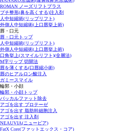
HANAKO形成術(隆鼻&鼻先形成術)
ROMAN ノーズリフトプラス
プチ整形(鼻を高くする)注入剤
人中短縮術(リップリフト)
外側人中短縮術(上口唇挙上術)
唇・口元
唇・口元トップ
人中短縮術(リップリフト)
外側人中短縮術(上口唇挙上術)
口角挙上(スマイルリフト)(全層法)
M字リップ 切開法
唇を薄くする(口唇縮小術)
唇のヒアルロン酸注入
ガミースマイル
輪郭・小顔
輪郭・小顔トップ
バッカルファット除去
アゴを出す プロテーゼ
アゴを出す 脂肪幹細胞注入
アゴを出す 注入剤
NEAUVIA(ニュービア)
FatX Core(ファットエックス・コア)