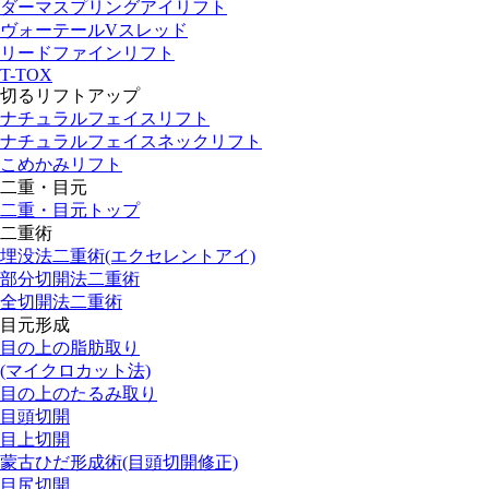
ダーマスプリングアイリフト
ヴォーテールVスレッド
リードファインリフト
T-TOX
切るリフトアップ
ナチュラルフェイスリフト
ナチュラルフェイスネックリフト
こめかみリフト
二重・目元
二重・目元トップ
二重術
埋没法二重術(エクセレントアイ)
部分切開法二重術
全切開法二重術
目元形成
目の上の脂肪取り
(マイクロカット法)
目の上のたるみ取り
目頭切開
目上切開
蒙古ひだ形成術(目頭切開修正)
目尻切開