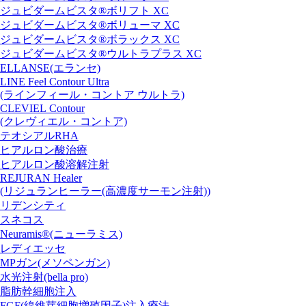
ジュビダームビスタ®ボリフト XC
ジュビダームビスタ®ボリューマ XC
ジュビダームビスタ®ボラックス XC
ジュビダームビスタ®ウルトラプラス XC
ELLANSE(エランセ)
LINE Feel Contour Ultra
(ラインフィール・コントア ウルトラ)
CLEVIEL Contour
(クレヴィエル・コントア)
テオシアルRHA
ヒアルロン酸治療
ヒアルロン酸溶解注射
REJURAN Healer
(リジュランヒーラー(高濃度サーモン注射))
リデンシティ
スネコス
Neuramis®(ニューラミス)
レディエッセ
MPガン(メソペンガン)
水光注射(bella pro)
脂肪幹細胞注入
FGF(線維芽細胞増殖因子)注入療法