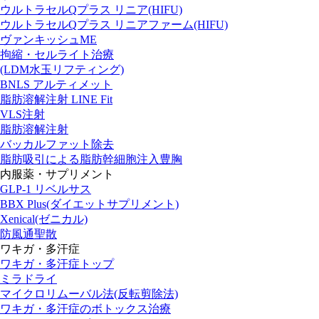
ウルトラセルQプラス リニア(HIFU)
ウルトラセルQプラス リニアファーム(HIFU)
ヴァンキッシュME
拘縮・セルライト治療
(LDM水玉リフティング)
BNLS アルティメット
脂肪溶解注射 LINE Fit
VLS注射
脂肪溶解注射
バッカルファット除去
脂肪吸引による脂肪幹細胞注入豊胸
内服薬・サプリメント
GLP-1 リベルサス
BBX Plus(ダイエットサプリメント)
Xenical(ゼニカル)
防風通聖散
ワキガ・多汗症
ワキガ・多汗症トップ
ミラドライ
マイクロリムーバル法(反転剪除法)
ワキガ・多汗症のボトックス治療