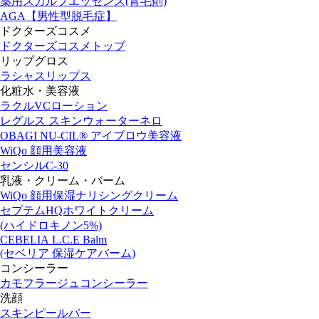
薬用スカルプエッセンス(育毛剤)
AGA【男性型脱毛症】
ドクターズコスメ
ドクターズコスメトップ
リップグロス
ラシャスリップス
化粧水・美容液
ラクルVCローション
レグルス スキンウォーターネロ
OBAGI NU-CIL® アイブロウ美容液
WiQo 顔用美容液
センシルC-30
乳液・クリーム・バーム
WiQo 顔用保湿ナリシングクリーム
セプテムHQホワイトクリーム
(ハイドロキノン5%)
CEBELIA L.C.E Balm
(セベリア 保湿ケアバーム)
コンシーラー
カモフラージュコンシーラー
洗顔
スキンピールバー