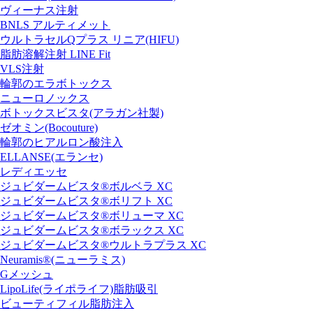
ヴィーナス注射
BNLS アルティメット
ウルトラセルQプラス リニア(HIFU)
脂肪溶解注射 LINE Fit
VLS注射
輪郭のエラボトックス
ニューロノックス
ボトックスビスタ(アラガン社製)
ゼオミン(Bocouture)
輪郭のヒアルロン酸注入
ELLANSE(エランセ)
レディエッセ
ジュビダームビスタ®ボルベラ XC
ジュビダームビスタ®ボリフト XC
ジュビダームビスタ®ボリューマ XC
ジュビダームビスタ®ボラックス XC
ジュビダームビスタ®ウルトラプラス XC
Neuramis®(ニューラミス)
Gメッシュ
LipoLife(ライポライフ)脂肪吸引
ビューティフィル脂肪注入