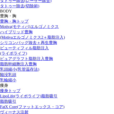
タトゥー除去(レーザー除去)
タトゥー除去(切除術)
BODY
豊胸・胸
豊胸・胸トップ
Motiva(モティバ)エルゴノミクス
ハイブリッド豊胸
(Motivaエルゴノミクス2＋脂肪注入)
シリコンバッグ抜去＋再生豊胸
ビューティフィル脂肪注入
(ライポライフ)
ピュアグラフト脂肪注入豊胸
脂肪幹細胞注入豊胸
乳頭縮小(乳管温存法)
陥没乳頭
乳輪縮小
痩身
痩身トップ
LipoLife(ライポライフ)脂肪吸引
脂肪吸引
FatX Core(ファットエックス・コア)
ヴィーナス注射