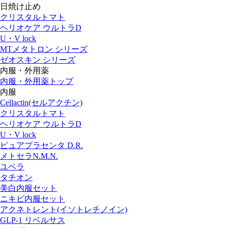
日焼け止め
クリスタルトマト
ヘリオケア ウルトラD
U・V lock
MTメタトロン シリーズ
ゼオスキン シリーズ
内服・外用薬
内服・外用薬トップ
内服
Cellactin(セルアクチン)
クリスタルトマト
ヘリオケア ウルトラD
U・V lock
ピュアプラセンタ D.R.
メトセラN.M.N.
ユベラ
タチオン
美白内服セット
ニキビ内服セット
アクネトレント(イソトレチノイン)
GLP-1 リベルサス