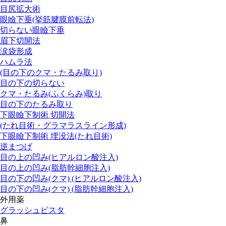
目尻拡大術
眼瞼下垂(挙筋腱膜前転法)
切らない眼瞼下垂
眉下切開法
涙袋形成
ハムラ法
(目の下のクマ・たるみ取り)
目の下の切らない
クマ・たるみ(ふくらみ)取り
目の下のたるみ取り
下眼瞼下制術 切開法
(たれ目術・グラマラスライン形成)
下眼瞼下制術 埋没法(たれ目術)
逆まつげ
目の上の凹み(ヒアルロン酸注入)
目の上の凹み(脂肪幹細胞注入)
目の下の凹み(クマ) (ヒアルロン酸注入)
目の下の凹み(クマ) (脂肪幹細胞注入)
外用薬
グラッシュビスタ
鼻