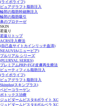
(ライポライフ)
ピュアグラフト脂肪注入
輪郭の脂肪幹細胞注入
輪郭の脂肪吸引
鼻のプロテーゼ
SKIN
若返り
若返りトップ
ACRS注入療法
(自己血サイトカインリッチ血清)
NEAUVIA(ニュービア)
プルリアル シリーズ
(PLURYAL SERIES)
プレミアムPRP×FGF皮膚再生療法
ビューティフィル脂肪注入
(ライポライフ)
ピュアグラフト脂肪注入
Skinplus(スキンプラス)
ベビーコラーゲン
ボトックス治療
ジュビダームビスタ®ボライト XC
ジュビダームビスタ®ボルベラ XC