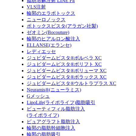
脂肪溶解注射 LINE Fit
VLS注射
輪郭のエラボトックス
ニューロノックス
ボトックスビスタ(アラガン社製)
ゼオミン(Bocouture)
輪郭のヒアルロン酸注入
ELLANSE(エランセ)
レディエッセ
ジュビダームビスタ®ボルベラ XC
ジュビダームビスタ®ボリフト XC
ジュビダームビスタ®ボリューマ XC
ジュビダームビスタ®ボラックス XC
ジュビダームビスタ®ウルトラプラス XC
Neuramis®(ニューラミス)
Gメッシュ
LipoLife(ライポライフ)脂肪吸引
ビューティフィル脂肪注入
(ライポライフ)
ピュアグラフト脂肪注入
輪郭の脂肪幹細胞注入
輪郭の脂肪吸引