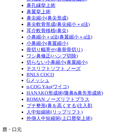
鼻孔縁挙上術
鼻翼挙上術
鼻尖縮小(鼻尖形成)
鼻尖軟骨形成(鼻尖縮小＋α法)
耳介軟骨移植(鼻尖)
小鼻縮小＋α法(鼻翼縮小＋α法)
小鼻縮小(鼻翼縮小)
骨切り幅寄せ(鼻骨骨切り)
ワシ鼻修正(ハンプ切除)
切らない小鼻縮小(鼻翼縮小)
テスリフトソフト ノーズ
BNLS COCO
Gメッシュ
n-COG Y-ko(ワイコ)
HANAKO形成術(隆鼻&鼻先形成術)
ROMAN ノーズリフトプラス
プチ整形(鼻を高くする)注入剤
人中短縮術(リップリフト)
外側人中短縮術(上口唇挙上術)
唇・口元