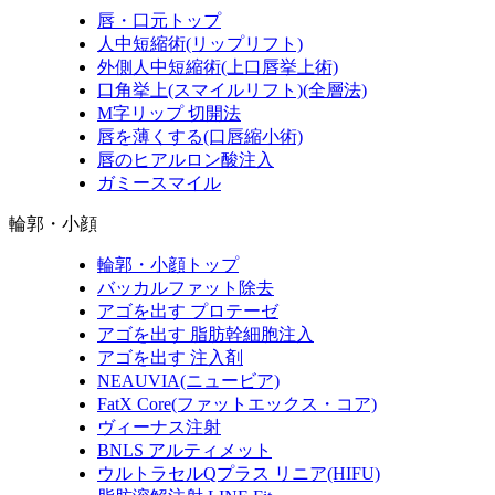
唇・口元トップ
人中短縮術(リップリフト)
外側人中短縮術(上口唇挙上術)
口角挙上(スマイルリフト)(全層法)
M字リップ 切開法
唇を薄くする(口唇縮小術)
唇のヒアルロン酸注入
ガミースマイル
輪郭・小顔
輪郭・小顔トップ
バッカルファット除去
アゴを出す プロテーゼ
アゴを出す 脂肪幹細胞注入
アゴを出す 注入剤
NEAUVIA(ニュービア)
FatX Core(ファットエックス・コア)
ヴィーナス注射
BNLS アルティメット
ウルトラセルQプラス リニア(HIFU)