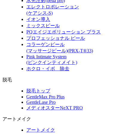
水光注射(bella pro)
エレクトロポレーション
(ケアシス-S)
イオン導入
ミックスピール
PQエイジエボリューション プラス
プロフェッショナル ピール
コラーゲンピール
(マッサージピール)(PRX-T®33)
Pink Intimate System
(ピンクインティメイト)
ホクロ・イボ 除去
脱毛
脱毛トップ
GentleMax Pro Plus
GentleLase Pro
メディオスターNeXT PRO
アートメイク
アートメイク