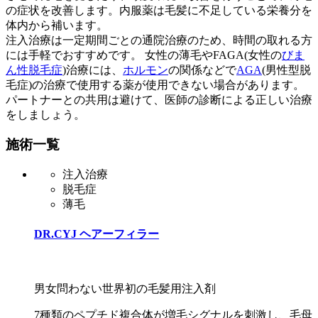
の症状を改善します。内服薬は毛髪に不足している栄養分を
体内から補います。
注入治療は一定期間ごとの通院治療のため、時間の取れる方
には手軽でおすすめです。 女性の薄毛やFAGA(女性の
びま
ん性脱毛症
)治療には、
ホルモン
の関係などで
AGA
(男性型脱
毛症)の治療で使用する薬が使用できない場合があります。
パートナーとの共用は避けて、医師の診断による正しい治療
をしましょう。
施術一覧
注入治療
脱毛症
薄毛
DR.CYJ ヘアーフィラー
男女問わない世界初の毛髪用注入剤
7種類のペプチド複合体が増毛シグナルを刺激し、毛母