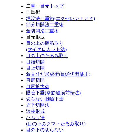
二重・目元トップ
二重術
埋没法二重術(エクセレントアイ)
部分切開法二重術
全切開法二重術
目元形成
目の上の脂肪取り
(マイクロカット法)
目の上のたるみ取り
目頭切開
目上切開
蒙古ひだ形成術(目頭切開修正)
目尻切開
目尻拡大術
眼瞼下垂(挙筋腱膜前転法)
切らない眼瞼下垂
眉下切開法
涙袋形成
ハムラ法
(目の下のクマ・たるみ取り)
目の下の切らない