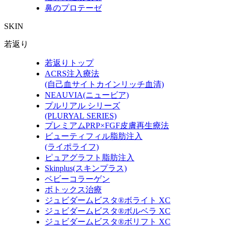
鼻のプロテーゼ
SKIN
若返り
若返りトップ
ACRS注入療法
(自己血サイトカインリッチ血清)
NEAUVIA(ニュービア)
プルリアル シリーズ
(PLURYAL SERIES)
プレミアムPRP×FGF皮膚再生療法
ビューティフィル脂肪注入
(ライポライフ)
ピュアグラフト脂肪注入
Skinplus(スキンプラス)
ベビーコラーゲン
ボトックス治療
ジュビダームビスタ®ボライト XC
ジュビダームビスタ®ボルベラ XC
ジュビダームビスタ®ボリフト XC