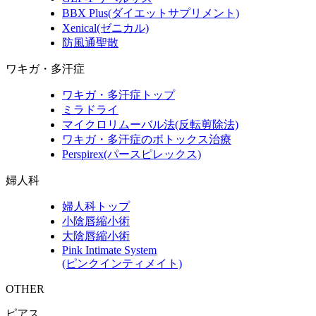
BBX Plus(ダイエットサプリメント)
Xenical(ゼニカル)
防風通聖散
ワキガ・多汗症
ワキガ・多汗症トップ
ミラドライ
マイクロリムーバル法(反転剪除法)
ワキガ・多汗症のボトックス治療
Perspirex(パースピレックス)
婦人科
婦人科トップ
小陰唇縮小術
大陰唇縮小術
Pink Intimate System
(ピンクインティメイト)
OTHER
ピアス