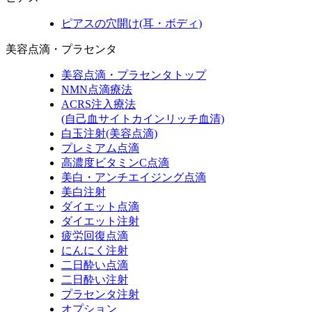
ピアスの穴開け(耳・ボディ)
美容点滴・プラセンタ
美容点滴・プラセンタトップ
NMN点滴療法
ACRS注入療法
(自己血サイトカインリッチ血清)
白玉注射(美容点滴)
プレミアム点滴
高濃度ビタミンC点滴
美白・アンチエイジング点滴
美白注射
ダイエット点滴
ダイエット注射
疲労回復点滴
にんにく注射
二日酔い点滴
二日酔い注射
プラセンタ注射
オプション