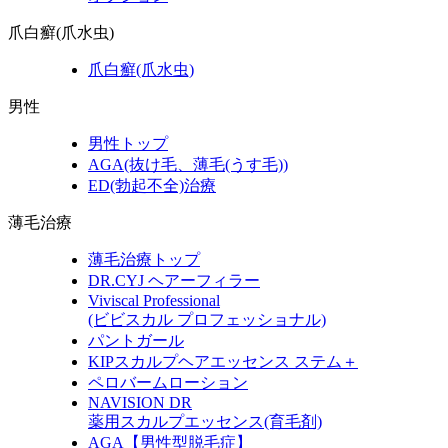
爪白癬(爪水虫)
爪白癬(爪水虫)
男性
男性トップ
AGA(抜け毛、薄毛(うす毛))
ED(勃起不全)治療
薄毛治療
薄毛治療トップ
DR.CYJ ヘアーフィラー
Viviscal Professional
(ビビスカル プロフェッショナル)
パントガール
KIPスカルプヘアエッセンス ステム＋
ペロバームローション
NAVISION DR
薬用スカルプエッセンス(育毛剤)
AGA【男性型脱毛症】