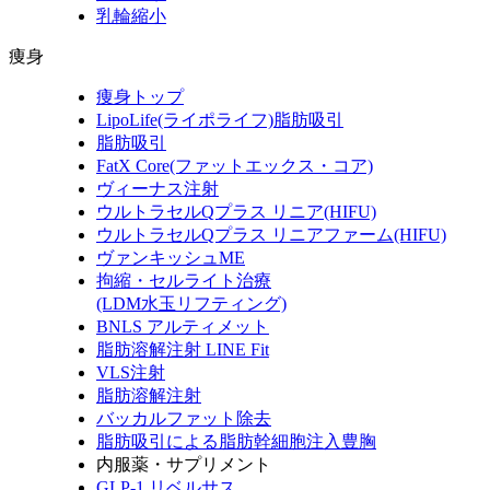
乳輪縮小
痩身
痩身トップ
LipoLife(ライポライフ)脂肪吸引
脂肪吸引
FatX Core(ファットエックス・コア)
ヴィーナス注射
ウルトラセルQプラス リニア(HIFU)
ウルトラセルQプラス リニアファーム(HIFU)
ヴァンキッシュME
拘縮・セルライト治療
(LDM水玉リフティング)
BNLS アルティメット
脂肪溶解注射 LINE Fit
VLS注射
脂肪溶解注射
バッカルファット除去
脂肪吸引による脂肪幹細胞注入豊胸
内服薬・サプリメント
GLP-1 リベルサス