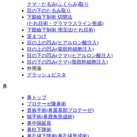
クマ・たるみ(ふくらみ)取り
目の下のたるみ取り
下眼瞼下制術 切開法
(たれ目術・グラマラスライン形成)
下眼瞼下制術 埋没法(たれ目術)
逆まつげ
目の上の凹み(ヒアルロン酸注入)
目の上の凹み(脂肪幹細胞注入)
目の下の凹み(クマ) (ヒアルロン酸注入)
目の下の凹み(クマ) (脂肪幹細胞注入)
外用薬
グラッシュビスタ
鼻
鼻トップ
プロテーゼ隆鼻術
貴族手術(鼻翼基部プロテーゼ)
猫手術(鼻唇角形成術)
鼻中隔延長
鼻柱下降術
鼻孔縁下降術(鼻孔縁形成術)