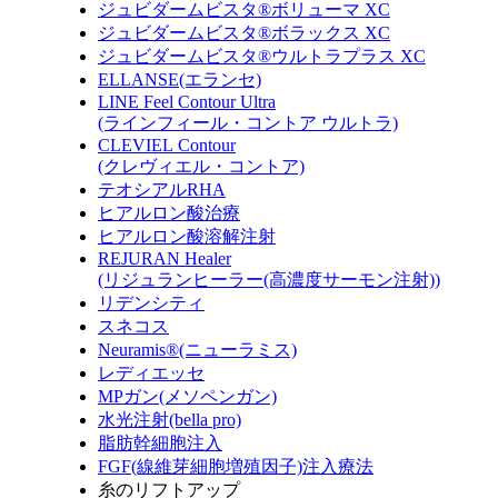
ジュビダームビスタ®ボリューマ XC
ジュビダームビスタ®ボラックス XC
ジュビダームビスタ®ウルトラプラス XC
ELLANSE(エランセ)
LINE Feel Contour Ultra
(ラインフィール・コントア ウルトラ)
CLEVIEL Contour
(クレヴィエル・コントア)
テオシアルRHA
ヒアルロン酸治療
ヒアルロン酸溶解注射
REJURAN Healer
(リジュランヒーラー(高濃度サーモン注射))
リデンシティ
スネコス
Neuramis®(ニューラミス)
レディエッセ
MPガン(メソペンガン)
水光注射(bella pro)
脂肪幹細胞注入
FGF(線維芽細胞増殖因子)注入療法
糸のリフトアップ