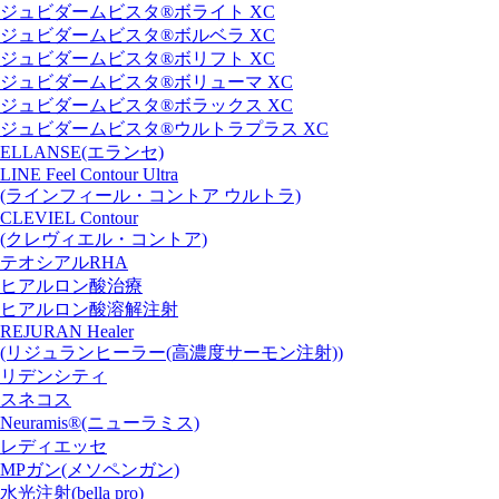
ジュビダームビスタ®ボライト XC
ジュビダームビスタ®ボルベラ XC
ジュビダームビスタ®ボリフト XC
ジュビダームビスタ®ボリューマ XC
ジュビダームビスタ®ボラックス XC
ジュビダームビスタ®ウルトラプラス XC
ELLANSE(エランセ)
LINE Feel Contour Ultra
(ラインフィール・コントア ウルトラ)
CLEVIEL Contour
(クレヴィエル・コントア)
テオシアルRHA
ヒアルロン酸治療
ヒアルロン酸溶解注射
REJURAN Healer
(リジュランヒーラー(高濃度サーモン注射))
リデンシティ
スネコス
Neuramis®(ニューラミス)
レディエッセ
MPガン(メソペンガン)
水光注射(bella pro)