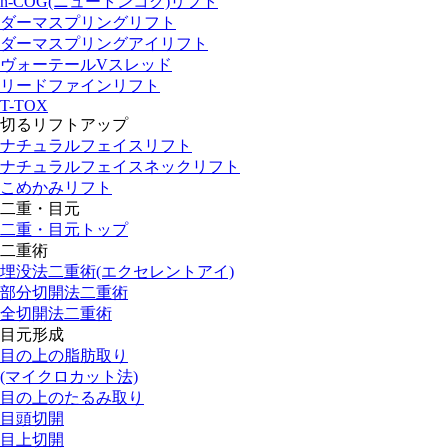
n-COG(ニュートンコグ)リフト
ダーマスプリングリフト
ダーマスプリングアイリフト
ヴォーテールVスレッド
リードファインリフト
T-TOX
切るリフトアップ
ナチュラルフェイスリフト
ナチュラルフェイスネックリフト
こめかみリフト
二重・目元
二重・目元トップ
二重術
埋没法二重術(エクセレントアイ)
部分切開法二重術
全切開法二重術
目元形成
目の上の脂肪取り
(マイクロカット法)
目の上のたるみ取り
目頭切開
目上切開