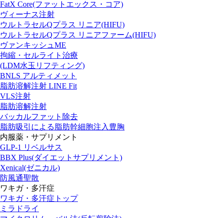
FatX Core(ファットエックス・コア)
ヴィーナス注射
ウルトラセルQプラス リニア(HIFU)
ウルトラセルQプラス リニアファーム(HIFU)
ヴァンキッシュME
拘縮・セルライト治療
(LDM水玉リフティング)
BNLS アルティメット
脂肪溶解注射 LINE Fit
VLS注射
脂肪溶解注射
バッカルファット除去
脂肪吸引による脂肪幹細胞注入豊胸
内服薬・サプリメント
GLP-1 リベルサス
BBX Plus(ダイエットサプリメント)
Xenical(ゼニカル)
防風通聖散
ワキガ・多汗症
ワキガ・多汗症トップ
ミラドライ