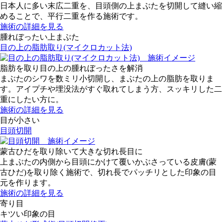
日本人に多い末広二重を、目頭側の上まぶたを切開して縫い縮
めることで、平行二重を作る施術です。
施術の詳細を見る
腫れぼったい上まぶた
目の上の脂肪取り(マイクロカット法)
脂肪を取り目の上の腫れぼったさを解消
まぶたのシワを数ミリ小切開し、まぶたの上の脂肪を取りま
す。アイプチや埋没法がすぐ取れてしまう方、スッキリした二
重にしたい方に。
施術の詳細を見る
目が小さい
目頭切開
蒙古ひだを取り除いて大きな切れ長目に
上まぶたの内側から目頭にかけて覆いかぶさっている皮膚(蒙
古ひだ)を取り除く施術で、切れ長でパッチリとした印象の目
元を作ります。
施術の詳細を見る
寄り目
キツい印象の目