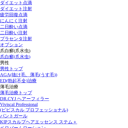
ダイエット点滴
ダイエット注射
疲労回復点滴
にんにく注射
二日酔い点滴
二日酔い注射
プラセンタ注射
オプション
爪白癬(爪水虫)
爪白癬(爪水虫)
男性
男性トップ
AGA(抜け毛、薄毛(うす毛))
ED(勃起不全)治療
薄毛治療
薄毛治療トップ
DR.CYJ ヘアーフィラー
Viviscal Professional
(ビビスカル プロフェッショナル)
パントガール
KIPスカルプヘアエッセンス ステム＋
ペロバームローション