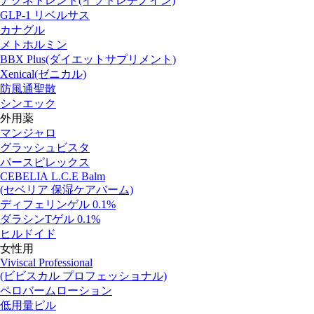
アクネトレント(イソトレチノイン)
GLP-1 リベルサス
カナグル
メトホルミン
BBX Plus(ダイエットサプリメント)
Xenical(ゼニカル)
防風通聖散
シンエック
外用薬
マンジャロ
グラッシュビスタ
パースピレックス
CEBELIA L.C.E Balm
(セベリア 保湿ケアバーム)
ディフェリンゲル 0.1%
ダラシンTゲル 0.1%
ヒルドイド
女性用
Viviscal Professional
(ビビスカル プロフェッショナル)
ペロバームローション
低用量ピル