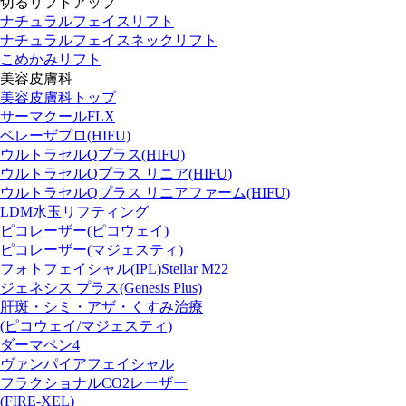
切るリフトアップ
ナチュラルフェイスリフト
ナチュラルフェイスネックリフト
こめかみリフト
美容皮膚科
美容皮膚科トップ
サーマクールFLX
ベレーザプロ(HIFU)
ウルトラセルQプラス(HIFU)
ウルトラセルQプラス リニア(HIFU)
ウルトラセルQプラス リニアファーム(HIFU)
LDM水玉リフティング
ピコレーザー(ピコウェイ)
ピコレーザー(マジェスティ)
フォトフェイシャル(IPL)Stellar M22
ジェネシス プラス(Genesis Plus)
肝斑・シミ・アザ・くすみ治療
(ピコウェイ/マジェスティ)
ダーマペン4
ヴァンパイアフェイシャル
フラクショナルCO2レーザー
(FIRE-XEL)