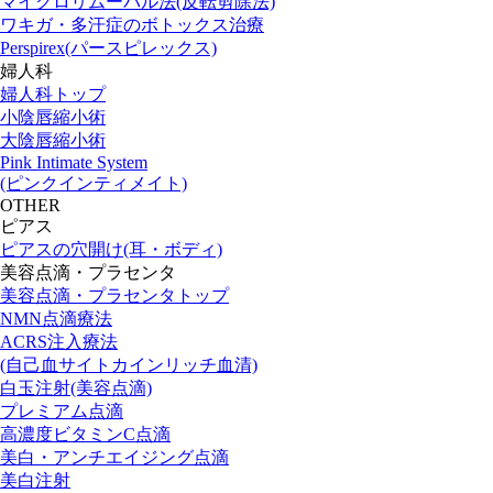
マイクロリムーバル法(反転剪除法)
ワキガ・多汗症のボトックス治療
Perspirex(パースピレックス)
婦人科
婦人科トップ
小陰唇縮小術
大陰唇縮小術
Pink Intimate System
(ピンクインティメイト)
OTHER
ピアス
ピアスの穴開け(耳・ボディ)
美容点滴・プラセンタ
美容点滴・プラセンタトップ
NMN点滴療法
ACRS注入療法
(自己血サイトカインリッチ血清)
白玉注射(美容点滴)
プレミアム点滴
高濃度ビタミンC点滴
美白・アンチエイジング点滴
美白注射