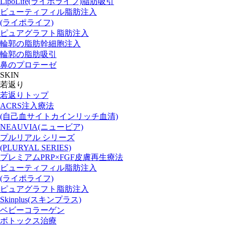
LipoLife(ライポライフ)脂肪吸引
ビューティフィル脂肪注入
(ライポライフ)
ピュアグラフト脂肪注入
輪郭の脂肪幹細胞注入
輪郭の脂肪吸引
鼻のプロテーゼ
SKIN
若返り
若返りトップ
ACRS注入療法
(自己血サイトカインリッチ血清)
NEAUVIA(ニュービア)
プルリアル シリーズ
(PLURYAL SERIES)
プレミアムPRP×FGF皮膚再生療法
ビューティフィル脂肪注入
(ライポライフ)
ピュアグラフト脂肪注入
Skinplus(スキンプラス)
ベビーコラーゲン
ボトックス治療