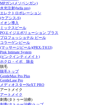
MPガン(メソペンガン)
水光注射(bella pro)
エレクトロポレーション
(ケアシス-S)
イオン導入
ミックスピール
PQエイジエボリューション プラス
プロフェッショナル ピール
コラーゲンピール
(マッサージピール)(PRX-T®33)
Pink Intimate System
(ピンクインティメイト)
ホクロ・イボ 除去
脱毛
脱毛トップ
GentleMax Pro Plus
GentleLase Pro
メディオスターNeXT PRO
アートメイク
アートメイク
刺青(タトゥー治療)
刺青(タトゥー治療)トップ