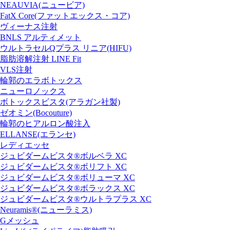
NEAUVIA(ニュービア)
FatX Core(ファットエックス・コア)
ヴィーナス注射
BNLS アルティメット
ウルトラセルQプラス リニア(HIFU)
脂肪溶解注射 LINE Fit
VLS注射
輪郭のエラボトックス
ニューロノックス
ボトックスビスタ(アラガン社製)
ゼオミン(Bocouture)
輪郭のヒアルロン酸注入
ELLANSE(エランセ)
レディエッセ
ジュビダームビスタ®ボルベラ XC
ジュビダームビスタ®ボリフト XC
ジュビダームビスタ®ボリューマ XC
ジュビダームビスタ®ボラックス XC
ジュビダームビスタ®ウルトラプラス XC
Neuramis®(ニューラミス)
Gメッシュ