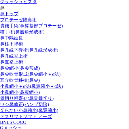
グラッシュビスタ
鼻
鼻トップ
プロテーゼ隆鼻術
貴族手術(鼻翼基部プロテーゼ)
猫手術(鼻唇角形成術)
鼻中隔延長
鼻柱下降術
鼻孔縁下降術(鼻孔縁形成術)
鼻孔縁挙上術
鼻翼挙上術
鼻尖縮小(鼻尖形成)
鼻尖軟骨形成(鼻尖縮小＋α法)
耳介軟骨移植(鼻尖)
小鼻縮小＋α法(鼻翼縮小＋α法)
小鼻縮小(鼻翼縮小)
骨切り幅寄せ(鼻骨骨切り)
ワシ鼻修正(ハンプ切除)
切らない小鼻縮小(鼻翼縮小)
テスリフトソフト ノーズ
BNLS COCO
Gメッシュ