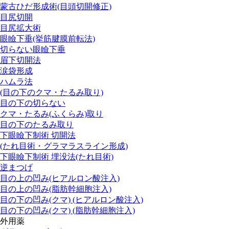
蒙古ひだ形成術(目頭切開修正)
目尻切開
目尻拡大術
眼瞼下垂(挙筋腱膜前転法)
切らない眼瞼下垂
眉下切開法
涙袋形成
ハムラ法
(目の下のクマ・たるみ取り)
目の下の切らない
クマ・たるみ(ふくらみ)取り
目の下のたるみ取り
下眼瞼下制術 切開法
(たれ目術・グラマラスライン形成)
下眼瞼下制術 埋没法(たれ目術)
逆まつげ
目の上の凹み(ヒアルロン酸注入)
目の上の凹み(脂肪幹細胞注入)
目の下の凹み(クマ) (ヒアルロン酸注入)
目の下の凹み(クマ) (脂肪幹細胞注入)
外用薬