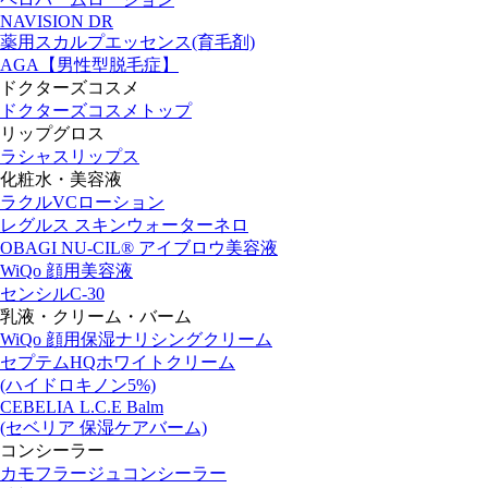
NAVISION DR
薬用スカルプエッセンス(育毛剤)
AGA【男性型脱毛症】
ドクターズコスメ
ドクターズコスメトップ
リップグロス
ラシャスリップス
化粧水・美容液
ラクルVCローション
レグルス スキンウォーターネロ
OBAGI NU-CIL® アイブロウ美容液
WiQo 顔用美容液
センシルC-30
乳液・クリーム・バーム
WiQo 顔用保湿ナリシングクリーム
セプテムHQホワイトクリーム
(ハイドロキノン5%)
CEBELIA L.C.E Balm
(セベリア 保湿ケアバーム)
コンシーラー
カモフラージュコンシーラー