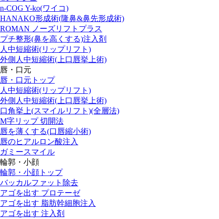
n-COG Y-ko(ワイコ)
HANAKO形成術(隆鼻&鼻先形成術)
ROMAN ノーズリフトプラス
プチ整形(鼻を高くする)注入剤
人中短縮術(リップリフト)
外側人中短縮術(上口唇挙上術)
唇・口元
唇・口元トップ
人中短縮術(リップリフト)
外側人中短縮術(上口唇挙上術)
口角挙上(スマイルリフト)(全層法)
M字リップ 切開法
唇を薄くする(口唇縮小術)
唇のヒアルロン酸注入
ガミースマイル
輪郭・小顔
輪郭・小顔トップ
バッカルファット除去
アゴを出す プロテーゼ
アゴを出す 脂肪幹細胞注入
アゴを出す 注入剤