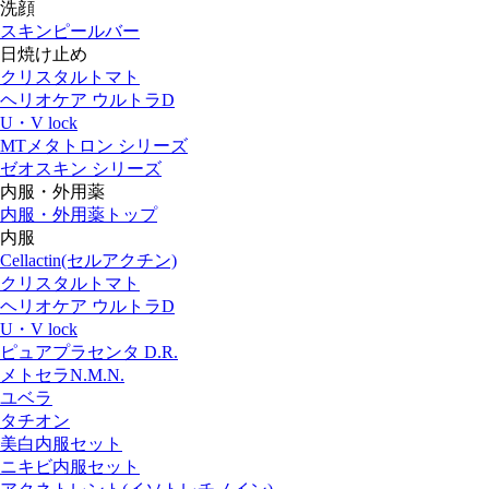
洗顔
スキンピールバー
日焼け止め
クリスタルトマト
ヘリオケア ウルトラD
U・V lock
MTメタトロン シリーズ
ゼオスキン シリーズ
内服・外用薬
内服・外用薬トップ
内服
Cellactin(セルアクチン)
クリスタルトマト
ヘリオケア ウルトラD
U・V lock
ピュアプラセンタ D.R.
メトセラN.M.N.
ユベラ
タチオン
美白内服セット
ニキビ内服セット