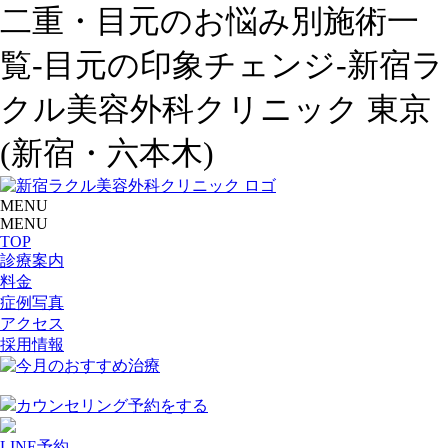
二重・目元のお悩み別施術一
覧-目元の印象チェンジ-新宿ラ
クル美容外科クリニック 東京
(新宿・六本木)
MENU
MENU
TOP
診療案内
料金
症例写真
アクセス
採用情報
カウンセリング予約をする
LINE予約