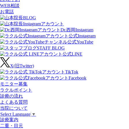
WEB相談
お電話
Dr.西岡Instagram
公式Instagram
公式YouTube
STAFF BLOG
公式LINE
X(旧Twitter)
TikTok
Facebook
モニター募集
ラクルポイント
診療の流れ
よくある質問
当院について
Select Language
▼
診療案内
二重・目元