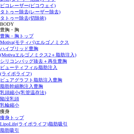
ピコレーザー(ピコウェイ)
タトゥー除去(レーザー除去)
タトゥー除去(切除術)
BODY
豊胸・胸
豊胸・胸トップ
Motiva(モティバ)エルゴノミクス
ハイブリッド豊胸
(Motivaエルゴノミクス2＋脂肪注入)
シリコンバッグ抜去＋再生豊胸
ビューティフィル脂肪注入
(ライポライフ)
ピュアグラフト脂肪注入豊胸
脂肪幹細胞注入豊胸
乳頭縮小(乳管温存法)
陥没乳頭
乳輪縮小
痩身
痩身トップ
LipoLife(ライポライフ)脂肪吸引
脂肪吸引