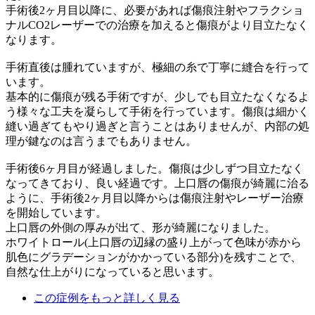
手術後2ヶ月目以降に、必要があれば傷痕注射やフラクショ
ナルCO2レーザーでの治療を加えると傷痕がより目立たなく
なります。
手術直後は腫れていますが、極細の糸で丁寧に縫合を行って
います。
基本的に傷痕が残る手術ですが、少しでも目立たなくなるよ
う様々な工夫を凝らして手術を行っています。傷痕は細かく
縫い過ぎてもやり過ぎと言うことはありませんが、内部の処
理が鍵なのは言うまでもありません。
手術後6ヶ月目が経過しました。傷痕は少しずつ目立たなく
なってきており、良い経過です。上口唇の傷痕が綺麗に治る
ように、手術後2ヶ月目以降からは傷痕注射やレーザー治療
を開始しています。
上口唇の外側の厚みが出て、形が綺麗になりました。
ホワイトロール(上口唇の辺縁の盛り上がって色味が赤から
肌色にグラデーションがかかっている部分)を残すことで、
自然な仕上がりになっていると思います。
この症例をもっと詳しく見る