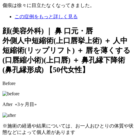
傷痕は徐々に目立たなくなってきました。
この症例をもっと詳しく見る
顔(美容外科) ｜ 鼻 口元・唇
外側人中短縮術(上口唇挙上術) ＋ 人中
短縮術(リップリフト) ＋ 唇を薄くする
(口唇縮小術)(上口唇) ＋ 鼻孔縁下降術
(鼻孔縁形成)
【50代女性】
Before
After «3ヶ月目»
※施術の経過や結果については、お一人おひとりの体質や状
態などによって個人差があります