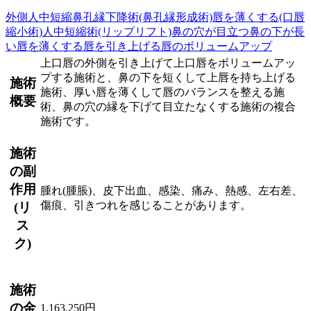
外側人中短縮
鼻孔縁下降術(鼻孔縁形成術)
唇を薄くする(口唇
縮小術)
人中短縮術(リップリフト)
鼻の穴が目立つ
鼻の下が長
い
唇を薄くする
唇を引き上げる
唇のボリュームアップ
上口唇の外側を引き上げて上口唇をボリュームアッ
プする施術と、鼻の下を短くして上唇を持ち上げる
施術
施術、厚い唇を薄くして唇のバランスを整える施
概要
術、鼻の穴の縁を下げて目立たなくする施術の複合
施術です。
施術
の副
作用
腫れ(腫脹)、皮下出血、感染、痛み、熱感、左右差、
傷痕、引きつれを感じることがあります。
(リ
ス
ク)
施術
の金
1,163,250円