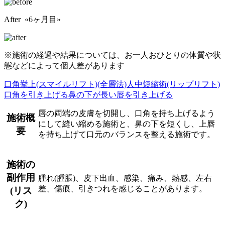
After «6ヶ月目»
※施術の経過や結果については、お一人おひとりの体質や状
態などによって個人差があります
口角挙上(スマイルリフト)(全層法)
人中短縮術(リップリフト)
口角を引き上げる
鼻の下が長い
唇を引き上げる
唇の両端の皮膚を切開し、口角を持ち上げるよう
施術概
にして縫い縮める施術と、鼻の下を短くし、上唇
要
を持ち上げて口元のバランスを整える施術です。
施術の
副作用
腫れ(腫脹)、皮下出血、感染、痛み、熱感、左右
差、傷痕、引きつれを感じることがあります。
(リス
ク)