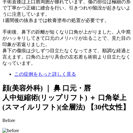
手術直後は上口唇周囲が腫れています。傷の部位は極細の糸
で丁寧かつ正確に縫合を行い、引きつれや陥没が起きないよ
うに注意しています。
1週間後の抜糸までは軟膏塗布の処置が必要です。
手術後、鼻下の距離が短くなり口角が上がりました。人中窩
がハッキリしてきて口元のメリハリが出ることで、見た目の
印象が若返りました。
鼻下の傷痕は少しずつ目立たなくなってきて、順調な経過と
言えます。口角の上がり具合の左右差も術前より目立たなく
なっています。
この症例をもっと詳しく見る
顔(美容外科) ｜ 鼻 口元・唇
人中短縮術(リップリフト) ＋ 口角挙上
(スマイルリフト)(全層法)
【30代女性】
Before