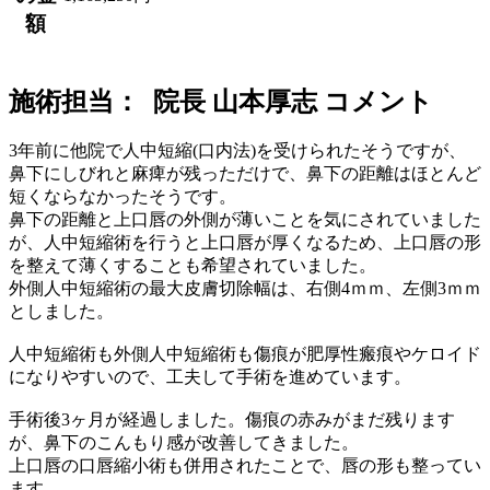
額
施術担当： 院長 山本厚志 コメント
3年前に他院で人中短縮(口内法)を受けられたそうですが、
鼻下にしびれと麻痺が残っただけで、鼻下の距離はほとんど
短くならなかったそうです。
鼻下の距離と上口唇の外側が薄いことを気にされていました
が、人中短縮術を行うと上口唇が厚くなるため、上口唇の形
を整えて薄くすることも希望されていました。
外側人中短縮術の最大皮膚切除幅は、右側4ｍｍ、左側3ｍｍ
としました。
人中短縮術も外側人中短縮術も傷痕が肥厚性瘢痕やケロイド
になりやすいので、工夫して手術を進めています。
手術後3ヶ月が経過しました。傷痕の赤みがまだ残ります
が、鼻下のこんもり感が改善してきました。
上口唇の口唇縮小術も併用されたことで、唇の形も整ってい
ます。