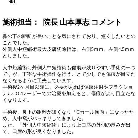
額
施術担当： 院長 山本厚志 コメント
鼻の下の距離が長いことを気にされており、短くしたいとの
ことでした。
外側人中短縮術最大皮膚切除幅は、右側5ｍｍ、左側4.5ｍｍ
としました。
人中短縮術も外側人中短縮術も傷痕が残りやすい手術の一つ
ですが、丁寧な手術操作を行うことで少しでも傷痕が目立た
なくなるように工夫しています。
手術後2ヶ月目以降に、必要があれば傷痕注射やフラクショ
ナルCO2レーザーでの治療を加えると、傷痕がより目立たな
くなります。
手術後、鼻下の距離が短くなり「Cカール傾向」になったた
め、人中窩がハッキリしてきました。
また、「外側人中短縮術」により上口唇の外側の厚みが出
て、口唇の形が良くなりました。