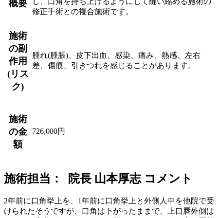
し、口角を持ち上げるようにして縫い縮める施術の
概要
修正手術との複合施術です。
施術
の副
腫れ(腫脹)、皮下出血、感染、痛み、熱感、左右
作用
差、傷痕、引きつれを感じることがあります。
(リス
ク)
施術
の金
726,000円
額
施術担当： 院長 山本厚志 コメント
2年前に口角挙上を、1年前に口角挙上と外側人中を他院で受
けられたそうですが、口角は下がったままで、上口唇外側は