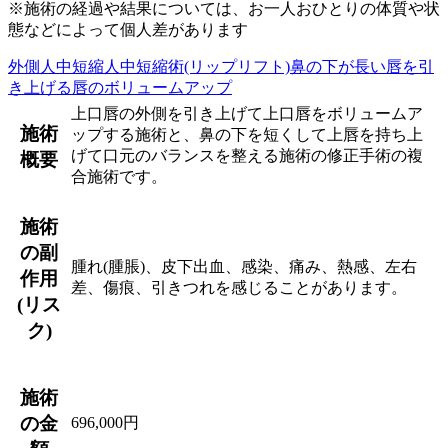
※施術の経過や結果については、お一人おひとりの体質や状
態などによって個人差があります
外側人中短縮
人中短縮術(リップリフト)
鼻の下が長い
唇を引
き上げる
唇のボリュームアップ
上口唇の外側を引き上げて上口唇をボリュームア
施術
ップする施術と、鼻の下を短くして上唇を持ち上
げて口元のバランスを整える施術の修正手術の複
概要
合施術です。
施術
の副
腫れ(腫脹)、皮下出血、感染、痛み、熱感、左右
作用
差、傷痕、引きつれを感じることがあります。
(リス
ク)
施術
の金
696,000円