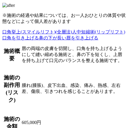
※施術の経過や結果については、お一人おひとりの体質や状
態などによって個人差があります
口角挙上(スマイルリフト)(全層法)
人中短縮術(リップリフト)
口角を引き上げる
鼻の下が長い
唇を引き上げる
唇の両端の皮膚を切開し、口角を持ち上げるよう
施術概
にして縫い縮める施術と、鼻の下を短くし、上唇
要
を持ち上げて口元のバランスを整える施術です。
施術の
副作用
腫れ(腫脹)、皮下出血、感染、痛み、熱感、左右
差、傷痕、引きつれを感じることがあります。
(リス
ク)
施術の
605,000円
金額