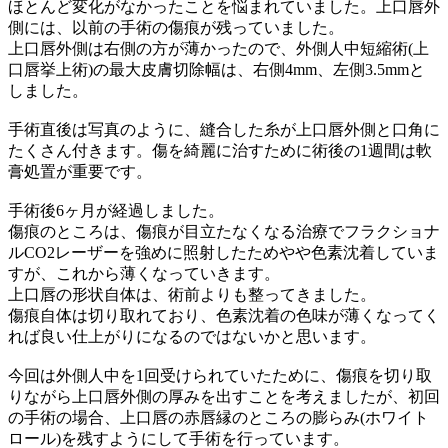
ほとんど変化がなかったことを悩まれていました。上口唇外
側には、以前の手術の傷痕が残っていました。
上口唇外側は右側の方が薄かったので、外側人中短縮術(上
口唇挙上術)の最大皮膚切除幅は、右側4mm、左側3.5mmと
しました。
手術直後は写真のように、縫合した糸が上口唇外側と口角に
たくさん付きます。傷を綺麗に治すために術後の1週間は軟
膏処置が重要です。
手術後6ヶ月が経過しました。
傷痕のところは、傷痕が目立たなくなる治療でフラクショナ
ルCO2レーザーを強めに照射したためやや色素沈着していま
すが、これから薄くなっていきます。
上口唇の形状自体は、術前よりも整ってきました。
傷痕自体は切り取れており、色素沈着の色味が薄くなってく
れば良い仕上がりになるのではないかと思います。
今回は外側人中を1回受けられていたために、傷痕を切り取
りながら上口唇外側の厚みを出すことを考えましたが、初回
の手術の場合、上口唇の赤唇縁のところの膨らみ(ホワイト
ロール)を残すようにして手術を行っています。