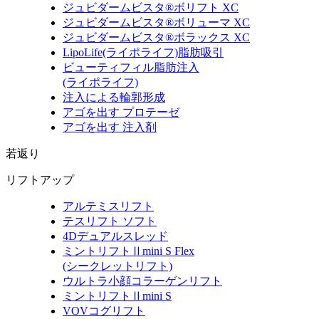
ジュビダームビスタ®ボリフト XC
ジュビダームビスタ®ボリューマ XC
ジュビダームビスタ®ボラックス XC
LipoLife
(ライポライフ)
脂肪吸引
ビューティフィル脂肪注入
(ライポライフ)
注入による輪郭形成
アゴを出す プロテーゼ
アゴを出す 注入剤
若返り
リフトアップ
アルテミスリフト
テスリフト ソフト
4Dデュアルスレッド
ミントリフトⅡmini S Flex
(シークレットリフト)
ウルトラ小顔コラーゲンリフト
ミントリフトⅡmini S
VOVコグリフト