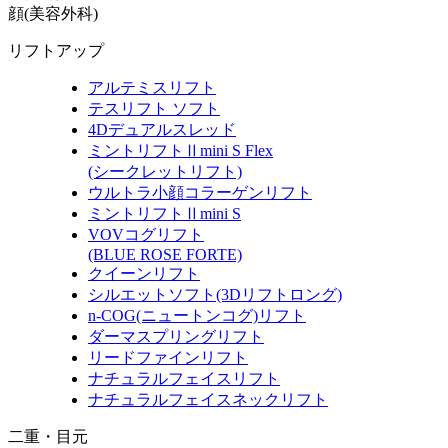
顔(美容外科)
リフトアップ
アルテミスリフト
テスリフト ソフト
4Dデュアルスレッド
ミントリフトⅡmini S Flex
(シークレットリフト)
ウルトラ小顔コラーゲンリフト
ミントリフトⅡmini S
VOVコグリフト
(BLUE ROSE FORTE)
クイーンリフト
シルエットソフト
(3Dリフトロング)
n-COG
(ニュートンコグ)
リフト
ダーマスプリングリフト
リードファインリフト
ナチュラルフェイスリフト
ナチュラルフェイスネックリフト
二重・目元