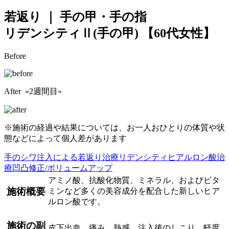
若返り ｜ 手の甲・手の指
リデンシティⅡ(手の甲)
【60代女性】
Before
After «2週間目»
※施術の経過や結果については、お一人おひとりの体質や状
態などによって個人差があります
手のシワ
注入による若返り治療
リデンシティ
ヒアルロン酸治
療
凹凸修正/ボリュームアップ
アミノ酸、抗酸化物質、ミネラル、およびビタ
施術概要
ミンなど多くの美容成分を配合した新しいヒア
ルロン酸です。
施術の副
皮下出血、痛み、熱感、注入後のしこり、軽度