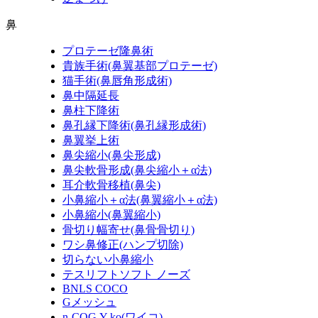
鼻
プロテーゼ隆鼻術
貴族手術
(鼻翼基部プロテーゼ)
猫手術
(鼻唇角形成術)
鼻中隔延長
鼻柱下降術
鼻孔縁下降術
(鼻孔縁形成術)
鼻翼挙上術
鼻尖縮小
(鼻尖形成)
鼻尖軟骨形成
(鼻尖縮小＋α法)
耳介軟骨移植
(鼻尖)
小鼻縮小＋α法
(鼻翼縮小＋α法)
小鼻縮小
(鼻翼縮小)
骨切り幅寄せ
(鼻骨骨切り)
ワシ鼻修正
(ハンプ切除)
切らない小鼻縮小
テスリフトソフト ノーズ
BNLS COCO
Gメッシュ
n-COG Y-ko
(ワイコ)