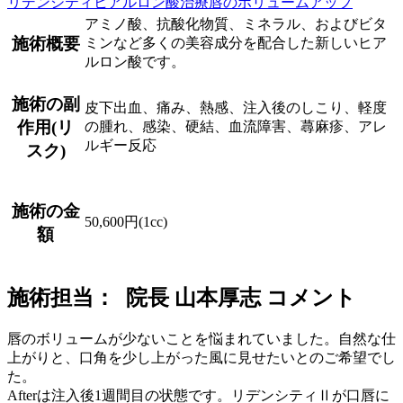
リデンシティ
ヒアルロン酸治療
唇のボリュームアップ
アミノ酸、抗酸化物質、ミネラル、およびビタ
施術概要
ミンなど多くの美容成分を配合した新しいヒア
ルロン酸です。
施術の副
皮下出血、痛み、熱感、注入後のしこり、軽度
作用(リ
の腫れ、感染、硬結、血流障害、蕁麻疹、アレ
ルギー反応
スク)
施術の金
50,600円(1cc)
額
施術担当： 院長 山本厚志 コメント
唇のボリュームが少ないことを悩まれていました。自然な仕
上がりと、口角を少し上がった風に見せたいとのご希望でし
た。
Afterは注入後1週間目の状態です。リデンシティⅡが口唇に