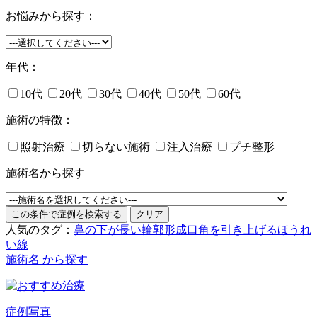
お悩みから探す：
年代：
10代
20代
30代
40代
50代
60代
施術の特徴：
照射治療
切らない施術
注入治療
プチ整形
施術名から探す
人気のタグ：
鼻の下が長い
輪郭形成
口角を引き上げる
ほうれ
い線
施術名 から探す
症例写真