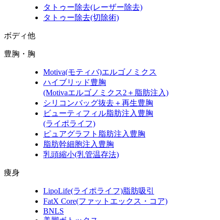
タトゥー除去
(レーザー除去)
タトゥー除去
(切除術)
ボディ他
豊胸・胸
Motiva
(モティバ)
エルゴノミクス
ハイブリッド豊胸
(Motivaエルゴノミクス2＋脂肪注入)
シリコンバッグ抜去＋再生豊胸
ビューティフィル脂肪注入豊胸
(ライポライフ)
ピュアグラフト脂肪注入豊胸
脂肪幹細胞注入豊胸
乳頭縮小
(乳管温存法)
痩身
LipoLife
(ライポライフ)
脂肪吸引
FatX Core
(ファットエックス・コア)
BNLS