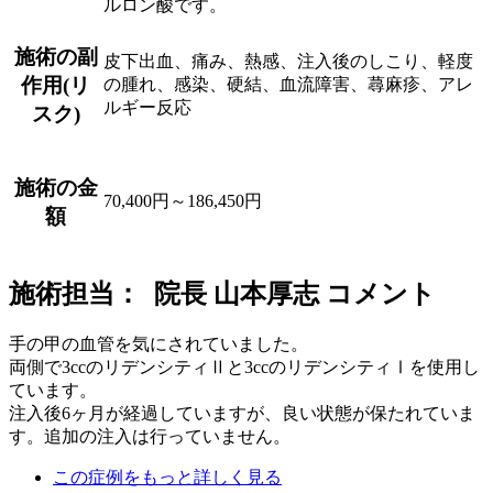
ルロン酸です。
施術の副
皮下出血、痛み、熱感、注入後のしこり、軽度
作用(リ
の腫れ、感染、硬結、血流障害、蕁麻疹、アレ
ルギー反応
スク)
施術の金
70,400円～186,450円
額
施術担当： 院長 山本厚志 コメント
手の甲の血管を気にされていました。
両側で3ccのリデンシティⅡと3ccのリデンシティⅠを使用し
ています。
注入後6ヶ月が経過していますが、良い状態が保たれていま
す。追加の注入は行っていません。
この症例をもっと詳しく見る