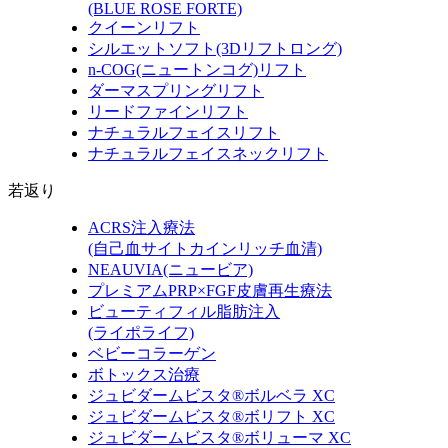
(BLUE ROSE FORTE)
クイーンリフト
シルエットソフト
(3Dリフトロング)
n-COG
(ニュートンコグ)
リフト
ダーマスプリングリフト
リードファインリフト
ナチュラルフェイスリフト
ナチュラルフェイスネックリフト
若返り
ACRS注入療法
(自己血サイトカインリッチ血清)
NEAUVIA
(ニュービア)
プレミアムPRP×FGF皮膚再生療法
ビューティフィル脂肪注入
(ライポライフ)
ベビーコラーゲン
ボトックス治療
ジュビダームビスタ®ボルベラ XC
ジュビダームビスタ®ボリフト XC
ジュビダームビスタ®ボリューマ XC