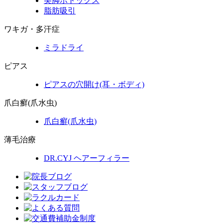
美脚ボトックス
脂肪吸引
ワキガ・多汗症
ミラドライ
ピアス
ピアスの穴開け(耳・ボディ)
爪白癬(爪水虫)
爪白癬
(爪水虫)
薄毛治療
DR.CYJ ヘアーフィラー