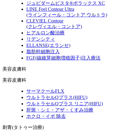
ジュビダームビスタ®ボラックス XC
LINE Feel Contour Ultra
(ラインフィール・コントア ウルトラ)
CLEVIEL Contour
(クレヴィエル・コントア)
ヒアルロン酸治療
リデンシティ
ELLANSE
(エランセ)
脂肪幹細胞注入
FGF
(線維芽細胞増殖因子)
注入療法
美容皮膚科
美容皮膚科
サーマクールFLX
ウルトラセルQプラス
(HIFU)
ウルトラセルQプラス リニア
(HIFU)
肝斑・シミ・アザ・くすみ治療
ホクロ・イボ 除去
刺青(タトゥー治療)