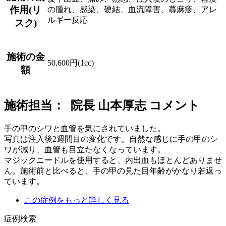
作用(リ
の腫れ、感染、硬結、血流障害、蕁麻疹、アレ
ルギー反応
スク)
施術の金
50,600円(1cc)
額
施術担当： 院長 山本厚志 コメント
手の甲のシワと血管を気にされていました。
写真は注入後2週間目の変化です。自然な感じに手の甲のシ
ワが減り、血管も目立たなくなっています。
マジックニードルを使用すると、内出血もほとんどありませ
ん。施術前と比べると、手の甲の見た目年齢がかなり若返っ
ています。
この症例をもっと詳しく見る
症例検索