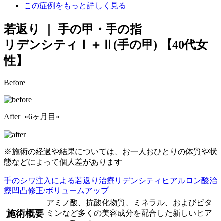
この症例をもっと詳しく見る
若返り ｜ 手の甲・手の指
リデンシティⅠ＋Ⅱ(手の甲)
【40代女
性】
Before
After «6ヶ月目»
※施術の経過や結果については、お一人おひとりの体質や状
態などによって個人差があります
手のシワ
注入による若返り治療
リデンシティ
ヒアルロン酸治
療
凹凸修正/ボリュームアップ
アミノ酸、抗酸化物質、ミネラル、およびビタ
施術概要
ミンなど多くの美容成分を配合した新しいヒア