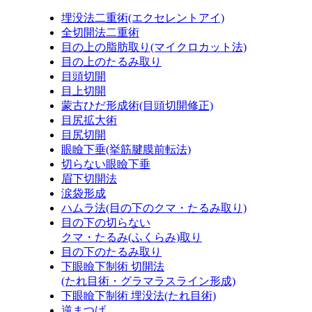
埋没法二重術
(エクセレントアイ)
全切開法二重術
目の上の脂肪取り
(マイクロカット法)
目の上のたるみ取り
目頭切開
目上切開
蒙古ひだ形成術
(目頭切開修正)
目尻拡大術
目尻切開
眼瞼下垂
(挙筋腱膜前転法)
切らない眼瞼下垂
眉下切開法
涙袋形成
ハムラ法
(目の下のクマ・たるみ取り)
目の下の切らない
クマ・たるみ
(ふくらみ)
取り
目の下のたるみ取り
下眼瞼下制術 切開法
(たれ目術・グラマラスライン形成)
下眼瞼下制術 埋没法
(たれ目術)
逆まつげ