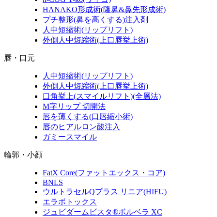
HANAKO形成術
(隆鼻&鼻先形成術)
プチ整形
(鼻を高くする)
注入剤
人中短縮術
(リップリフト)
外側人中短縮術
(上口唇挙上術)
唇・口元
人中短縮術
(リップリフト)
外側人中短縮術
(上口唇挙上術)
口角挙上
(スマイルリフト)(全層法)
M字リップ 切開法
唇を薄くする
(口唇縮小術)
唇のヒアルロン酸注入
ガミースマイル
輪郭・小顔
FatX Core
(ファットエックス・コア)
BNLS
ウルトラセルQプラス リニア
(HIFU)
エラボトックス
ジュビダームビスタ®ボルベラ XC