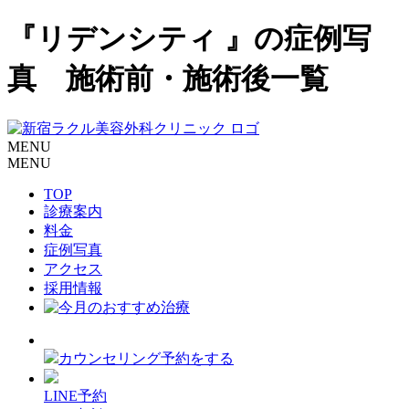
『リデンシティ 』の症例写
真 施術前・施術後一覧
MENU
MENU
TOP
診療案内
料金
症例写真
アクセス
採用情報
カウンセリング予約をする
LINE予約