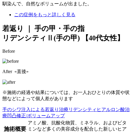
馴染んで、自然なボリュームが出ました。
この症例をもっと詳しく見る
若返り ｜ 手の甲・手の指
リデンシティⅡ(手の甲)
【40代女性】
Before
After «直後»
※施術の経過や結果については、お一人おひとりの体質や状
態などによって個人差があります
手のシワ
注入による若返り治療
リデンシティ
ヒアルロン酸治
療
凹凸修正/ボリュームアップ
アミノ酸、抗酸化物質、ミネラル、およびビタ
施術概要
ミンなど多くの美容成分を配合した新しいヒア