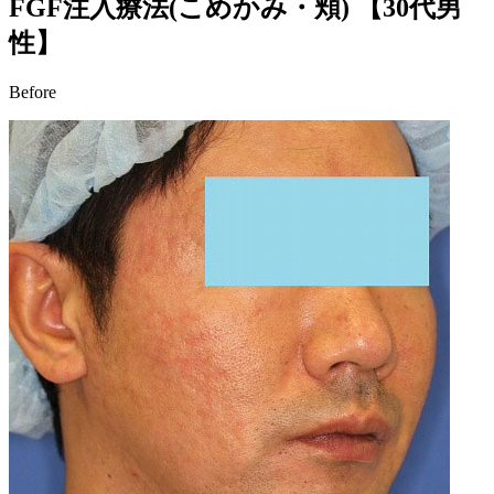
FGF注入療法(こめかみ・頬)
【30代男
性】
Before