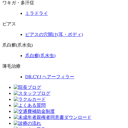
ワキガ・多汗症
ミラドライ
ピアス
ピアスの穴開け(耳・ボディ)
爪白癬(爪水虫)
爪白癬
(爪水虫)
薄毛治療
DR.CYJ ヘアーフィラー