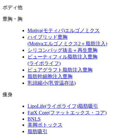
ボディ他
豊胸・胸
Motiva
(モティバ)
エルゴノミクス
ハイブリッド豊胸
(Motivaエルゴノミクス2＋脂肪注入)
シリコンバッグ抜去＋再生豊胸
ビューティフィル脂肪注入豊胸
(ライポライフ)
ピュアグラフト脂肪注入豊胸
脂肪幹細胞注入豊胸
乳頭縮小
(乳管温存法)
痩身
LipoLife
(ライポライフ)
脂肪吸引
FatX Core
(ファットエックス・コア)
BNLS
美脚ボトックス
脂肪吸引