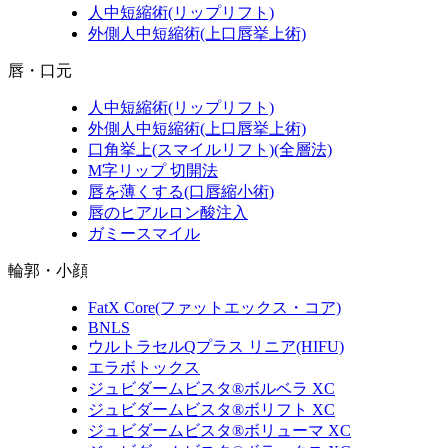
人中短縮術
(リップリフト)
外側人中短縮術
(上口唇挙上術)
唇・口元
人中短縮術
(リップリフト)
外側人中短縮術
(上口唇挙上術)
口角挙上
(スマイルリフト)(全層法)
M字リップ 切開法
唇を薄くする
(口唇縮小術)
唇のヒアルロン酸注入
ガミースマイル
輪郭・小顔
FatX Core
(ファットエックス・コア)
BNLS
ウルトラセルQプラス リニア
(HIFU)
エラボトックス
ジュビダームビスタ®ボルベラ XC
ジュビダームビスタ®ボリフト XC
ジュビダームビスタ®ボリューマ XC