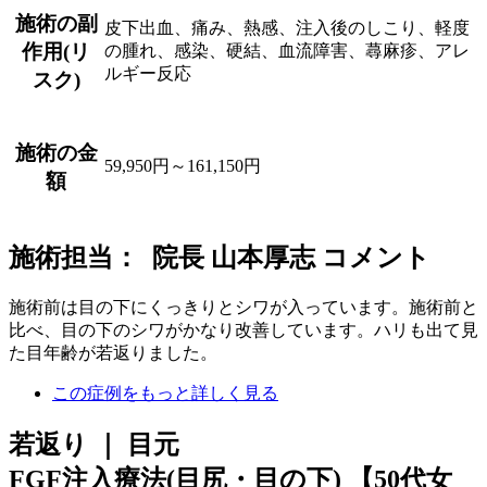
施術の副
皮下出血、痛み、熱感、注入後のしこり、軽度
作用(リ
の腫れ、感染、硬結、血流障害、蕁麻疹、アレ
ルギー反応
スク)
施術の金
59,950円～161,150円
額
施術担当： 院長 山本厚志 コメント
施術前は目の下にくっきりとシワが入っています。施術前と
比べ、目の下のシワがかなり改善しています。ハリも出て見
た目年齢が若返りました。
この症例をもっと詳しく見る
若返り ｜ 目元
FGF注入療法(目尻・目の下)
【50代女