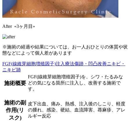
After «3ヶ月目»
※施術の経過や結果については、お一人おひとりの体質や状
態などによって個人差があります
FGF(線維芽細胞増殖因子)注入療法
傷跡・凹凸改善
ニキビ・
ニキビ跡
FGF(線維芽細胞増殖因子)を、シワ・たるみな
施術概要
どの気になる箇所に注入し、改善する施術で
す。
施術の副
皮下出血、痛み、熱感、注入後のしこり、軽度
作用(リ
の腫れ、感染、硬結、血流障害、蕁麻疹、アレ
ルギー反応
スク)