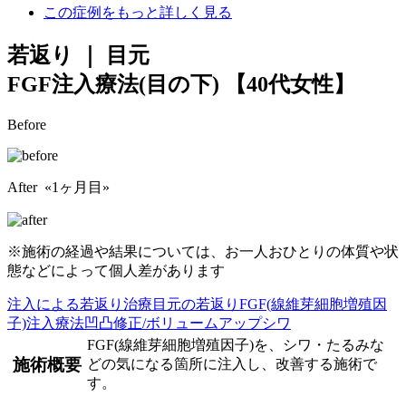
この症例をもっと詳しく見る
若返り ｜ 目元
FGF注入療法(目の下)
【40代女性】
Before
After «1ヶ月目»
※施術の経過や結果については、お一人おひとりの体質や状
態などによって個人差があります
注入による若返り治療
目元の若返り
FGF(線維芽細胞増殖因
子)注入療法
凹凸修正/ボリュームアップ
シワ
FGF(線維芽細胞増殖因子)を、シワ・たるみな
施術概要
どの気になる箇所に注入し、改善する施術で
す。