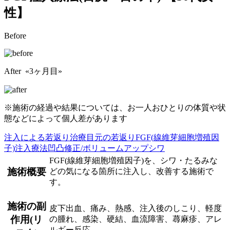
性】
Before
After «3ヶ月目»
※施術の経過や結果については、お一人おひとりの体質や状
態などによって個人差があります
注入による若返り治療
目元の若返り
FGF(線維芽細胞増殖因
子)注入療法
凹凸修正/ボリュームアップ
シワ
FGF(線維芽細胞増殖因子)を、シワ・たるみな
施術概要
どの気になる箇所に注入し、改善する施術で
す。
施術の副
皮下出血、痛み、熱感、注入後のしこり、軽度
作用(リ
の腫れ、感染、硬結、血流障害、蕁麻疹、アレ
ルギー反応