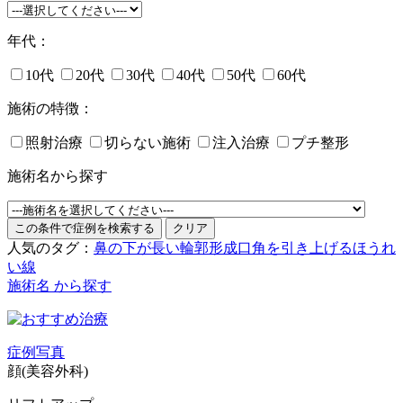
年代：
10代
20代
30代
40代
50代
60代
施術の特徴：
照射治療
切らない施術
注入治療
プチ整形
施術名から探す
人気のタグ：
鼻の下が長い
輪郭形成
口角を引き上げる
ほうれ
い線
施術名 から探す
症例写真
顔(美容外科)