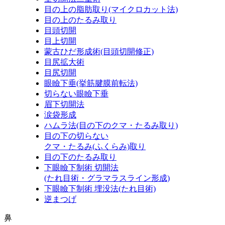
目の上の脂肪取り
(マイクロカット法)
目の上のたるみ取り
目頭切開
目上切開
蒙古ひだ形成術
(目頭切開修正)
目尻拡大術
目尻切開
眼瞼下垂
(挙筋腱膜前転法)
切らない眼瞼下垂
眉下切開法
涙袋形成
ハムラ法
(目の下のクマ・たるみ取り)
目の下の切らない
クマ・たるみ
(ふくらみ)
取り
目の下のたるみ取り
下眼瞼下制術 切開法
(たれ目術・グラマラスライン形成)
下眼瞼下制術 埋没法
(たれ目術)
逆まつげ
鼻