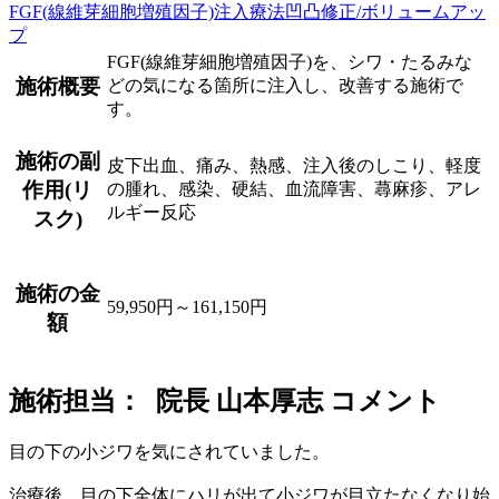
FGF(線維芽細胞増殖因子)注入療法
凹凸修正/ボリュームアッ
プ
FGF(線維芽細胞増殖因子)を、シワ・たるみな
施術概要
どの気になる箇所に注入し、改善する施術で
す。
施術の副
皮下出血、痛み、熱感、注入後のしこり、軽度
作用(リ
の腫れ、感染、硬結、血流障害、蕁麻疹、アレ
ルギー反応
スク)
施術の金
59,950円～161,150円
額
施術担当： 院長 山本厚志 コメント
目の下の小ジワを気にされていました。
治療後、目の下全体にハリが出て小ジワが目立たなくなり始