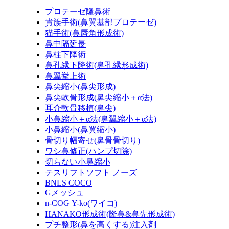
プロテーゼ隆鼻術
貴族手術
(鼻翼基部プロテーゼ)
猫手術
(鼻唇角形成術)
鼻中隔延長
鼻柱下降術
鼻孔縁下降術
(鼻孔縁形成術)
鼻翼挙上術
鼻尖縮小
(鼻尖形成)
鼻尖軟骨形成
(鼻尖縮小＋α法)
耳介軟骨移植
(鼻尖)
小鼻縮小＋α法
(鼻翼縮小＋α法)
小鼻縮小
(鼻翼縮小)
骨切り幅寄せ
(鼻骨骨切り)
ワシ鼻修正
(ハンプ切除)
切らない小鼻縮小
テスリフトソフト ノーズ
BNLS COCO
Gメッシュ
n-COG Y-ko
(ワイコ)
HANAKO形成術
(隆鼻&鼻先形成術)
プチ整形
(鼻を高くする)
注入剤