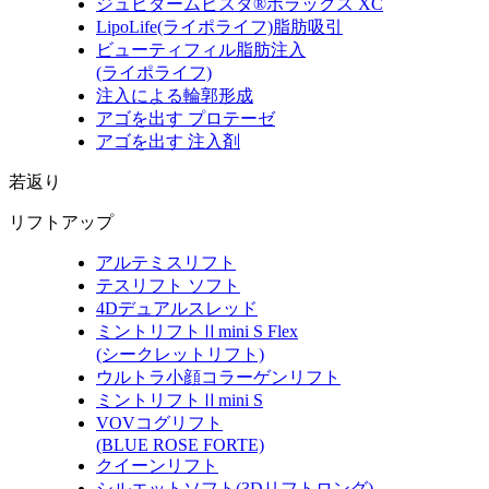
ジュビダームビスタ®ボラックス XC
LipoLife
(ライポライフ)
脂肪吸引
ビューティフィル脂肪注入
(ライポライフ)
注入による輪郭形成
アゴを出す プロテーゼ
アゴを出す 注入剤
若返り
リフトアップ
アルテミスリフト
テスリフト ソフト
4Dデュアルスレッド
ミントリフトⅡmini S Flex
(シークレットリフト)
ウルトラ小顔コラーゲンリフト
ミントリフトⅡmini S
VOVコグリフト
(BLUE ROSE FORTE)
クイーンリフト
シルエットソフト
(3Dリフトロング)