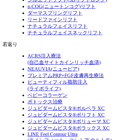
n-COG
(ニュートンコグ)
リフト
ダーマスプリングリフト
リードファインリフト
ナチュラルフェイスリフト
ナチュラルフェイスネックリフト
若返り
ACRS注入療法
(自己血サイトカインリッチ血清)
NEAUVIA
(ニュービア)
プレミアムPRP×FGF皮膚再生療法
ビューティフィル脂肪注入
(ライポライフ)
ベビーコラーゲン
ボトックス治療
ジュビダームビスタ®ボルベラ XC
ジュビダームビスタ®ボリフト XC
ジュビダームビスタ®ボリューマ XC
ジュビダームビスタ®ボラックス XC
LINE Feel Contour Ultra