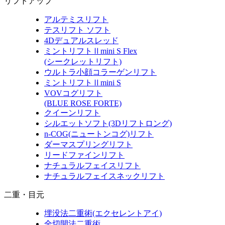
リフトアップ
アルテミスリフト
テスリフト ソフト
4Dデュアルスレッド
ミントリフトⅡmini S Flex
(シークレットリフト)
ウルトラ小顔コラーゲンリフト
ミントリフトⅡmini S
VOVコグリフト
(BLUE ROSE FORTE)
クイーンリフト
シルエットソフト
(3Dリフトロング)
n-COG
(ニュートンコグ)
リフト
ダーマスプリングリフト
リードファインリフト
ナチュラルフェイスリフト
ナチュラルフェイスネックリフト
二重・目元
埋没法二重術
(エクセレントアイ)
全切開法二重術