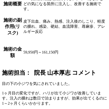
施術概要
どの気になる箇所に注入し、改善する施術で
す。
施術の副
皮下出血、痛み、熱感、注入後のしこり、軽度
作用(リ
の腫れ、感染、硬結、血流障害、蕁麻疹、アレ
ルギー反応
スク)
施術の金
59,950円～161,150円
額
施術担当： 院長 山本厚志 コメント
目の下の小ジワを気にされていました。
1ヶ月目の変化ですが、ハリが出て小ジワが改善していま
す。注入の腫れは数日で治まりますが、効果が出てくるのに
1～2ヶ月くらいかかります。