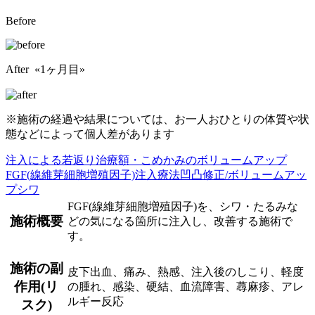
Before
After «1ヶ月目»
※施術の経過や結果については、お一人おひとりの体質や状
態などによって個人差があります
注入による若返り治療
額・こめかみのボリュームアップ
FGF(線維芽細胞増殖因子)注入療法
凹凸修正/ボリュームアッ
プ
シワ
FGF(線維芽細胞増殖因子)を、シワ・たるみな
施術概要
どの気になる箇所に注入し、改善する施術で
す。
施術の副
皮下出血、痛み、熱感、注入後のしこり、軽度
作用(リ
の腫れ、感染、硬結、血流障害、蕁麻疹、アレ
ルギー反応
スク)