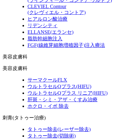
(ラインフィール・コントア ウルトラ)
CLEVIEL Contour
(クレヴィエル・コントア)
ヒアルロン酸治療
リデンシティ
ELLANSE
(エランセ)
脂肪幹細胞注入
FGF
(線維芽細胞増殖因子)
注入療法
美容皮膚科
美容皮膚科
サーマクールFLX
ウルトラセルQプラス
(HIFU)
ウルトラセルQプラス リニア
(HIFU)
肝斑・シミ・アザ・くすみ治療
ホクロ・イボ 除去
刺青(タトゥー治療)
タトゥー除去
(レーザー除去)
タトゥー除去
(切除術)