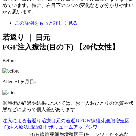
めています。特に、右目下のシワの変化などが分かりやすい
かと思います。
この症例をもっと詳しく見る
若返り ｜ 目元
FGF注入療法(目の下)
【20代女性】
Before
After «1ヶ月目»
※施術の経過や結果については、お一人おひとりの体質や状
態などによって個人差があります
注入による若返り治療
目元の若返り
FGF(線維芽細胞増殖因
子)注入療法
凹凸修正/ボリュームアップ
シワ
FGF(線維芽細胞増殖因子)を、シワ・たるみな