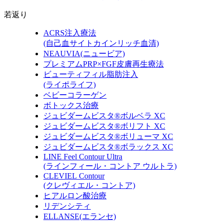
若返り
ACRS注入療法
(自己血サイトカインリッチ血清)
NEAUVIA
(ニュービア)
プレミアムPRP×FGF皮膚再生療法
ビューティフィル脂肪注入
(ライポライフ)
ベビーコラーゲン
ボトックス治療
ジュビダームビスタ®ボルベラ XC
ジュビダームビスタ®ボリフト XC
ジュビダームビスタ®ボリューマ XC
ジュビダームビスタ®ボラックス XC
LINE Feel Contour Ultra
(ラインフィール・コントア ウルトラ)
CLEVIEL Contour
(クレヴィエル・コントア)
ヒアルロン酸治療
リデンシティ
ELLANSE
(エランセ)