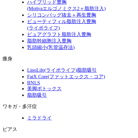
ハイブリッド豊胸
(Motivaエルゴノミクス2＋脂肪注入)
シリコンバッグ抜去＋再生豊胸
ビューティフィル脂肪注入豊胸
(ライポライフ)
ピュアグラフト脂肪注入豊胸
脂肪幹細胞注入豊胸
乳頭縮小
(乳管温存法)
痩身
LipoLife
(ライポライフ)
脂肪吸引
FatX Core
(ファットエックス・コア)
BNLS
美脚ボトックス
脂肪吸引
ワキガ・多汗症
ミラドライ
ピアス