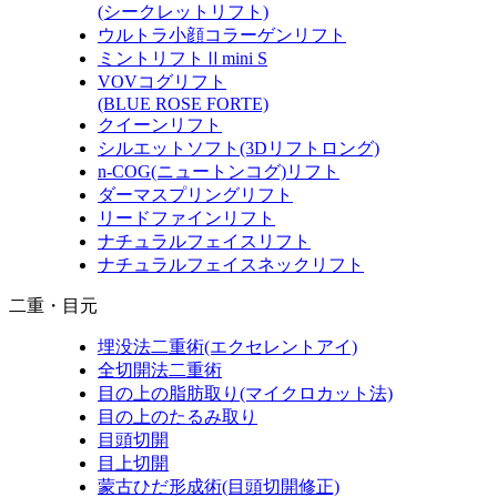
(シークレットリフト)
ウルトラ小顔コラーゲンリフト
ミントリフトⅡmini S
VOVコグリフト
(BLUE ROSE FORTE)
クイーンリフト
シルエットソフト
(3Dリフトロング)
n-COG
(ニュートンコグ)
リフト
ダーマスプリングリフト
リードファインリフト
ナチュラルフェイスリフト
ナチュラルフェイスネックリフト
二重・目元
埋没法二重術
(エクセレントアイ)
全切開法二重術
目の上の脂肪取り
(マイクロカット法)
目の上のたるみ取り
目頭切開
目上切開
蒙古ひだ形成術
(目頭切開修正)