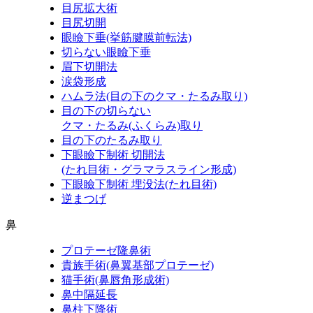
目尻拡大術
目尻切開
眼瞼下垂
(挙筋腱膜前転法)
切らない眼瞼下垂
眉下切開法
涙袋形成
ハムラ法
(目の下のクマ・たるみ取り)
目の下の切らない
クマ・たるみ
(ふくらみ)
取り
目の下のたるみ取り
下眼瞼下制術 切開法
(たれ目術・グラマラスライン形成)
下眼瞼下制術 埋没法
(たれ目術)
逆まつげ
鼻
プロテーゼ隆鼻術
貴族手術
(鼻翼基部プロテーゼ)
猫手術
(鼻唇角形成術)
鼻中隔延長
鼻柱下降術