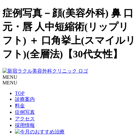
症例写真－顔(美容外科) 鼻 口
元・唇 人中短縮術(リップリ
フト) ＋ 口角挙上(スマイルリ
フト)(全層法)【30代女性】
MENU
MENU
TOP
診療案内
料金
症例写真
アクセス
採用情報