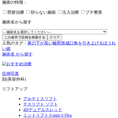
施術の特徴：
照射治療
切らない施術
注入治療
プチ整形
施術名から探す
人気のタグ：
鼻の下が長い
輪郭形成
口角を引き上げる
ほうれ
い線
施術名 から探す
症例写真
顔(美容外科)
リフトアップ
アルテミスリフト
テスリフト ソフト
4Dデュアルスレッド
ミントリフトⅡmini S Flex