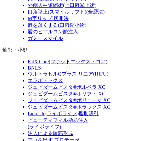
外側人中短縮術
(上口唇挙上術)
口角挙上
(スマイルリフト)(全層法)
M字リップ 切開法
唇を薄くする
(口唇縮小術)
唇のヒアルロン酸注入
ガミースマイル
輪郭・小顔
FatX Core
(ファットエックス・コア)
BNLS
ウルトラセルQプラス リニア
(HIFU)
エラボトックス
ジュビダームビスタ®ボルベラ XC
ジュビダームビスタ®ボリフト XC
ジュビダームビスタ®ボリューマ XC
ジュビダームビスタ®ボラックス XC
LipoLife
(ライポライフ)
脂肪吸引
ビューティフィル脂肪注入
(ライポライフ)
注入による輪郭形成
アゴを出す プロテーゼ