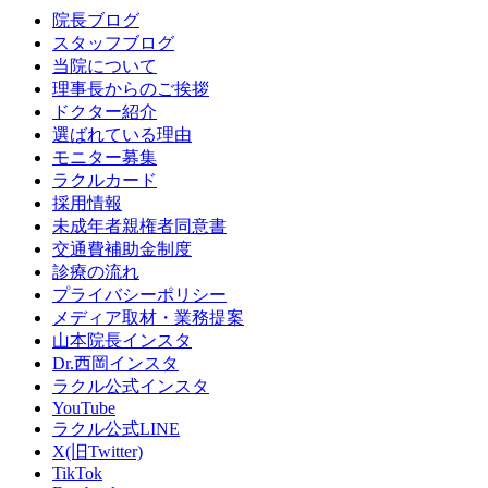
院長ブログ
スタッフブログ
当院について
理事長からのご挨拶
ドクター紹介
選ばれている理由
モニター募集
ラクルカード
採用情報
未成年者親権者同意書
交通費補助金制度
診療の流れ
プライバシーポリシー
メディア取材・業務提案
山本院長インスタ
Dr.西岡インスタ
ラクル公式インスタ
YouTube
ラクル公式LINE
X(旧Twitter)
TikTok