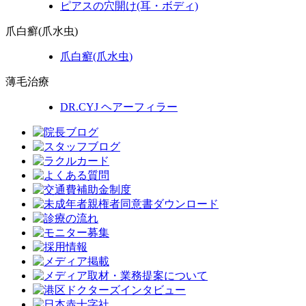
ピアスの穴開け(耳・ボディ)
爪白癬(爪水虫)
爪白癬
(爪水虫)
薄毛治療
DR.CYJ ヘアーフィラー