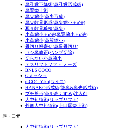
鼻孔縁下降術
(鼻孔縁形成術)
鼻翼挙上術
鼻尖縮小
(鼻尖形成)
鼻尖軟骨形成
(鼻尖縮小＋α法)
耳介軟骨移植
(鼻尖)
小鼻縮小＋α法
(鼻翼縮小＋α法)
小鼻縮小
(鼻翼縮小)
骨切り幅寄せ
(鼻骨骨切り)
ワシ鼻修正
(ハンプ切除)
切らない小鼻縮小
テスリフトソフト ノーズ
BNLS COCO
Gメッシュ
n-COG Y-ko
(ワイコ)
HANAKO形成術
(隆鼻&鼻先形成術)
プチ整形
(鼻を高くする)
注入剤
人中短縮術
(リップリフト)
外側人中短縮術
(上口唇挙上術)
唇・口元
人中短縮術
(リップリフト)