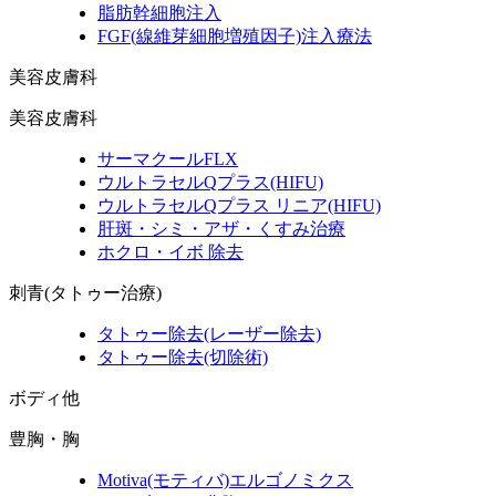
脂肪幹細胞注入
FGF
(線維芽細胞増殖因子)
注入療法
美容皮膚科
美容皮膚科
サーマクールFLX
ウルトラセルQプラス
(HIFU)
ウルトラセルQプラス リニア
(HIFU)
肝斑・シミ・アザ・くすみ治療
ホクロ・イボ 除去
刺青(タトゥー治療)
タトゥー除去
(レーザー除去)
タトゥー除去
(切除術)
ボディ他
豊胸・胸
Motiva
(モティバ)
エルゴノミクス