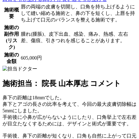
唇の両端の皮膚を切開し、口角を持ち上げるように
施術概
して縫い縮める施術と、鼻の下を短くし、上唇を持
要
ち上げて口元のバランスを整える施術です。
施術の
副作用
腫れ(腫脹)、皮下出血、感染、痛み、熱感、左右
(リス
差、傷痕、引きつれを感じることがあります。
ク)
施術の
605,000円
金額
施術担当： 院長 山本厚志 コメント
鼻下の距離は18mmでした。
鼻下とアゴの長さの比率を考えて、今回の最大皮膚切除幅は
5mmにしました。
手術後に小鼻が広がらないようにしたり、口角挙上で左右差
が目立たなくするためには、デザインと術式が重要です。
手術後、鼻下の距離が短くなり、口角も自然に上がって口元