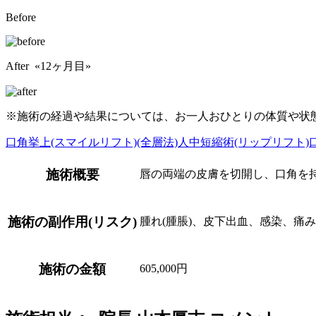
Before
After «12ヶ月目»
※施術の経過や結果については、お一人おひとりの体質や状
口角挙上(スマイルリフト)(全層法)
人中短縮術(リップリフト)
施術概要
唇の両端の皮膚を切開し、口角を
施術の副作用(リスク)
腫れ(腫脹)、皮下出血、感染、痛
施術の金額
605,000円