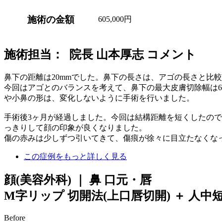
施術の金額
605,000円
施術担当： 院長 山本厚志 コメント
鼻下の距離は20mmでした。鼻下の長さは、アゴの長さと比較
今回はアゴとのバランスを考えて、鼻下の最大皮膚切除幅は6mmに
や小鼻の形は、変化しないように手術を行いました。
手術後3ヶ月が経過しました。今回は結構距離を短くしたの
っきりして顔の印象が良くなりました。
傷の赤みは少しずつ引いてきて、傷痕が徐々に目立たなくな
この症例をもっと詳しく見る
顔(美容外科) ｜ 鼻 口元・唇
M字リップ 切開法(上口唇切開) ＋ 人中
Before