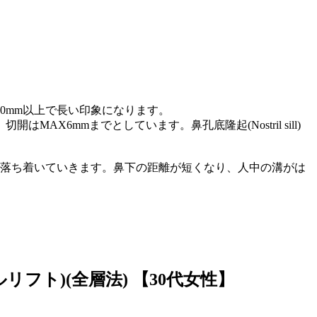
20mm以上で長い印象になります。
6mmまでとしています。鼻孔底隆起(Nostril sill)
し落ち着いていきます。鼻下の距離が短くなり、人中の溝がは
ルリフト)(全層法)
【30代女性】