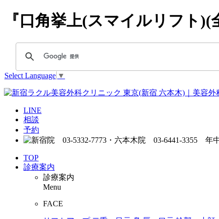
『口角挙上(スマイルリフト)(
Select Language
▼
LINE
相談
予約
TOP
診療案内
診療案内
Menu
FACE