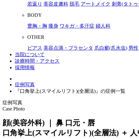
若返り
美容皮膚科
脱毛
アートメイク
刺青(タトゥ
BODY
豊胸・胸
痩身
ワキガ・多汗症
婦人科
OTHER
ピアス
美容点滴・プラセンタ
爪白癬(爪水虫)
男性
当院について
診療時間・アクセス
採用情報
症例写真
『口角挙上(スマイルリフト)(全層法)』の症例一覧
症例写真
Case Photo
顔(美容外科) ｜ 鼻 口元・唇
口角挙上(スマイルリフト)(全層法) ＋ 