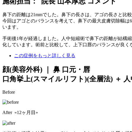
施術担当： 院長 山本厚志 コメント
鼻下の距離は21mmでした。鼻下の長さは、アゴの長さと比較
今回はアゴとのバランスを考えて、鼻下の最大皮膚切除幅は
います。
手術後1年が経過しました。人中短縮術で鼻下の距離が結構
化しています。術前と比較して、上下口唇のバランスが良く
この症例をもっと詳しく見る
顔(美容外科) ｜ 鼻 口元・唇
口角挙上(スマイルリフト)(全層法) ＋ 
Before
After «12ヶ月目»