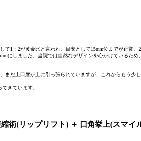
して1：2が黄金比と言われ、目安として15mm位までが正常、
しました。当院では自然なデザインを心がけているため、切開はMAX
で、まだ上口唇が上に引っ張られていますが、これからもう少
ってきています。
短縮術(リップリフト) ＋ 口角挙上(スマイ