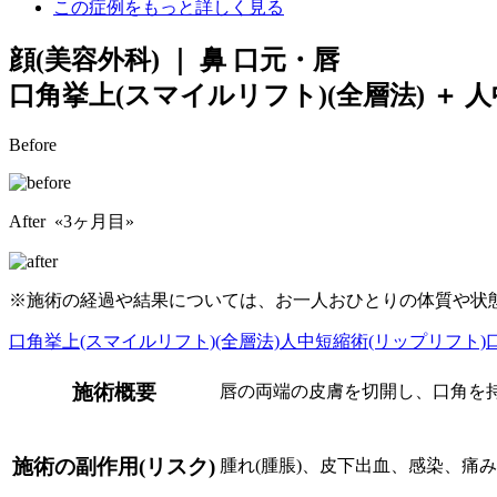
この症例をもっと詳しく見る
顔(美容外科) ｜ 鼻 口元・唇
口角挙上(スマイルリフト)(全層法) ＋ 
Before
After «3ヶ月目»
※施術の経過や結果については、お一人おひとりの体質や状
口角挙上(スマイルリフト)(全層法)
人中短縮術(リップリフト)
施術概要
唇の両端の皮膚を切開し、口角を
施術の副作用(リスク)
腫れ(腫脹)、皮下出血、感染、痛