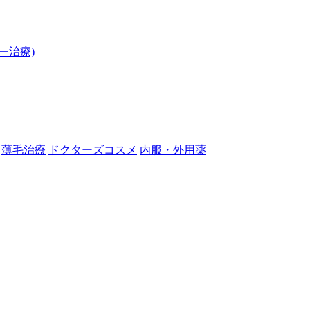
ー治療)
薄毛治療
ドクターズコスメ
内服・外用薬