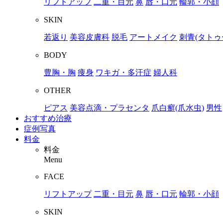
リフトアップ
二重・目元
鼻
唇・口元
輪郭・小顔
SKIN
若返り
美容皮膚科
脱毛
アートメイク
刺青(タトゥ
BODY
豊胸・胸
痩身
ワキガ・多汗症
婦人科
OTHER
ピアス
美容点滴・プラセンタ
爪白癬(爪水虫)
男性
おすすめ治療
症例写真
料金
料金
Menu
FACE
リフトアップ
二重・目元
鼻
唇・口元
輪郭・小顔
SKIN