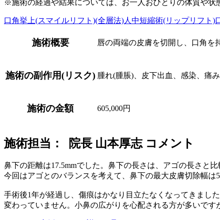
※施術の経過や結果については、お一人おひとりの体質や状
口角挙上(スマイルリフト)(全層法)
人中短縮術(リップリフト)
施術概要
唇の両端の皮膚を切開し、口角を
施術の副作用(リスク)
腫れ(腫脹)、皮下出血、感染、痛
施術の金額
605,000円
施術担当： 院長 山本厚志 コメント
鼻下の距離は17.5mmでした。鼻下の長さは、アゴの長さと比
今回はアゴとのバランスを考えて、鼻下の最大皮膚切除幅は5
手術後1年が経過し、傷痕はかなり目立たなくなってきました。鼻
変わっていません。小鼻の広がりを心配される方が多いです