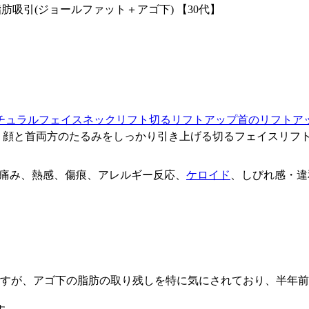
フ)脂肪吸引(ジョールファット＋アゴ下)
【30代】
チュラルフェイスネックリフト
切るリフトアップ
首のリフトア
、顔と首両方のたるみをしっかり引き上げる切るフェイスリフ
、痛み、熱感、傷痕、アレルギー反応、
ケロイド
、しびれ感・違
ですが、アゴ下の脂肪の取り残しを特に気にされており、半年