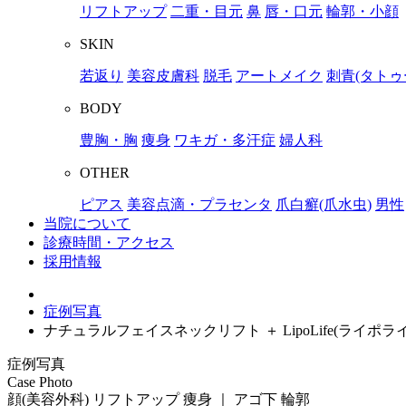
リフトアップ
二重・目元
鼻
唇・口元
輪郭・小顔
SKIN
若返り
美容皮膚科
脱毛
アートメイク
刺青(タトゥ
BODY
豊胸・胸
痩身
ワキガ・多汗症
婦人科
OTHER
ピアス
美容点滴・プラセンタ
爪白癬(爪水虫)
男性
当院について
診療時間・アクセス
採用情報
症例写真
ナチュラルフェイスネックリフト ＋ LipoLife(ライポ
症例写真
Case Photo
顔(美容外科) リフトアップ 痩身 ｜ アゴ下 輪郭