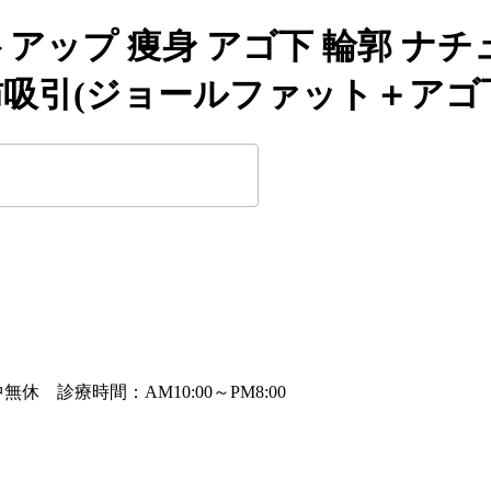
トアップ 痩身 アゴ下 輪郭 
)脂肪吸引(ジョールファット＋アゴ