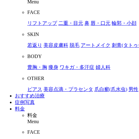
Menu
FACE
リフトアップ
二重・目元
鼻
唇・口元
輪郭・小顔
SKIN
若返り
美容皮膚科
脱毛
アートメイク
刺青(タトゥ
BODY
豊胸・胸
痩身
ワキガ・多汗症
婦人科
OTHER
ピアス
美容点滴・プラセンタ
爪白癬(爪水虫)
男性
おすすめ治療
症例写真
料金
料金
Menu
FACE