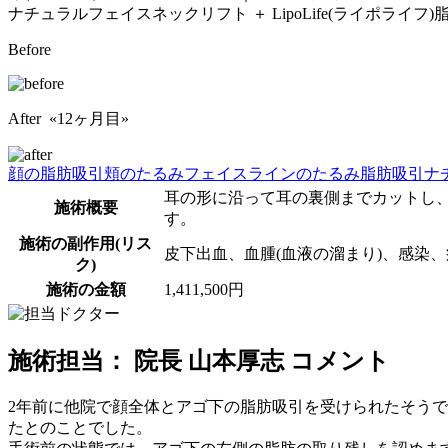
ナチュラルフェイスネックリフト ＋ LipoLife(ライポライ
Before
After «12ヶ月目»
顔の脂肪吸引
頬のたるみ
フェイスラインのたるみ
脂肪吸引
ナ
耳の形に沿って耳の裏側までカットし
施術概要
す。
施術の副作用(リス
皮下出血、血腫(血液の溜まり)、感染
ク)
施術の金額
1,411,500円
施術担当： 院長 山本厚志 コメント
2年前に他院で顔全体とアゴ下の脂肪吸引を受けられたそう
たとのことでした。