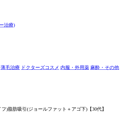
ー治療)
薄毛治療
ドクターズコスメ
内服・外用薬
麻酔・その他
ライフ)脂肪吸引(ジョールファット＋アゴ下)【30代】