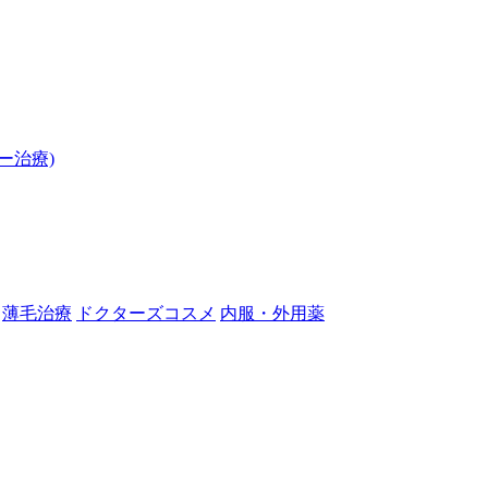
ー治療)
薄毛治療
ドクターズコスメ
内服・外用薬