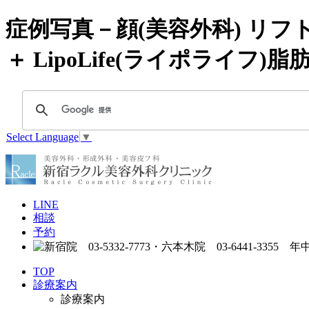
症例写真－顔(美容外科) リフ
＋ LipoLife(ライポライフ
Select Language
▼
LINE
相談
予約
TOP
診療案内
診療案内