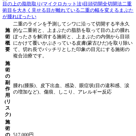
目の上の脂肪取り(マイクロカット法)
目頭切開
全切開法二重
術
目を大きく見せる
目が離れている
二重の幅を変える
まぶた
が腫れぼったい
二重のラインを予測してシワに沿って切開する半永久
施
的な二重術と、上まぶたの脂肪を取って目の上の腫れ
術
ぼったさを解消する施術と、上まぶたの内側から目頭
概
にかけて覆いかぶさっている皮膚(蒙古ひだ)を取り除い
要
て、切れ長でパッチリとした印象の目元にする施術の
複合治療です。
施
術
の
副
腫れ(腫脹)、皮下出血、感染、眼症状(目の違和感、涙
作
の増加など)、傷痕、しこり、アレルギー反応
用
(リ
ス
ク)
施
術
の
517,000円