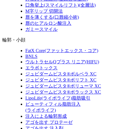
口角挙上
(スマイルリフト)(全層法)
M字リップ 切開法
唇を薄くする
(口唇縮小術)
唇のヒアルロン酸注入
ガミースマイル
輪郭・小顔
FatX Core
(ファットエックス・コア)
BNLS
ウルトラセルQプラス リニア
(HIFU)
エラボトックス
ジュビダームビスタ®ボルベラ XC
ジュビダームビスタ®ボリフト XC
ジュビダームビスタ®ボリューマ XC
ジュビダームビスタ®ボラックス XC
LipoLife
(ライポライフ)
脂肪吸引
ビューティフィル脂肪注入
(ライポライフ)
注入による輪郭形成
アゴを出す プロテーゼ
アゴを出す 注入剤