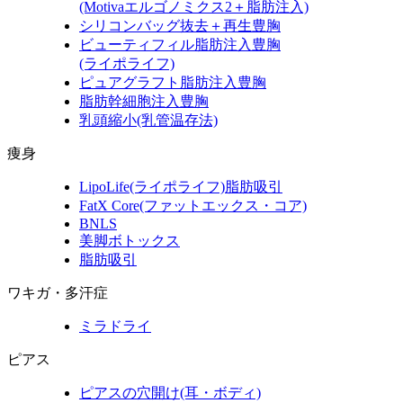
(Motivaエルゴノミクス2＋脂肪注入)
シリコンバッグ抜去＋再生豊胸
ビューティフィル脂肪注入豊胸
(ライポライフ)
ピュアグラフト脂肪注入豊胸
脂肪幹細胞注入豊胸
乳頭縮小
(乳管温存法)
痩身
LipoLife
(ライポライフ)
脂肪吸引
FatX Core
(ファットエックス・コア)
BNLS
美脚ボトックス
脂肪吸引
ワキガ・多汗症
ミラドライ
ピアス
ピアスの穴開け(耳・ボディ)