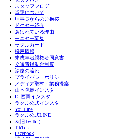
スタッフブログ
当院について
理事長からのご挨拶
ドクター紹介
選ばれている理由
モニター募集
ラクルカード
採用情報
未成年者親権者同意書
交通費補助金制度
診療の流れ
プライバシーポリシー
メディア取材・業務提案
山本院長インスタ
Dr.西岡インスタ
ラクル公式インスタ
YouTube
ラクル公式LINE
X(旧Twitter)
TikTok
Facebook