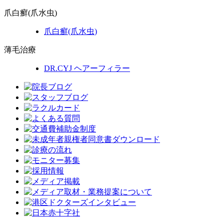
爪白癬(爪水虫)
爪白癬
(爪水虫)
薄毛治療
DR.CYJ ヘアーフィラー