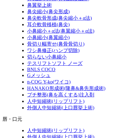
鼻翼挙上術
鼻尖縮小
(鼻尖形成)
鼻尖軟骨形成
(鼻尖縮小＋α法)
耳介軟骨移植
(鼻尖)
小鼻縮小＋α法
(鼻翼縮小＋α法)
小鼻縮小
(鼻翼縮小)
骨切り幅寄せ
(鼻骨骨切り)
ワシ鼻修正
(ハンプ切除)
切らない小鼻縮小
テスリフトソフト ノーズ
BNLS COCO
Gメッシュ
n-COG Y-ko
(ワイコ)
HANAKO形成術
(隆鼻&鼻先形成術)
プチ整形
(鼻を高くする)
注入剤
人中短縮術
(リップリフト)
外側人中短縮術
(上口唇挙上術)
唇・口元
人中短縮術
(リップリフト)
外側人中短縮術
(上口唇挙上術)