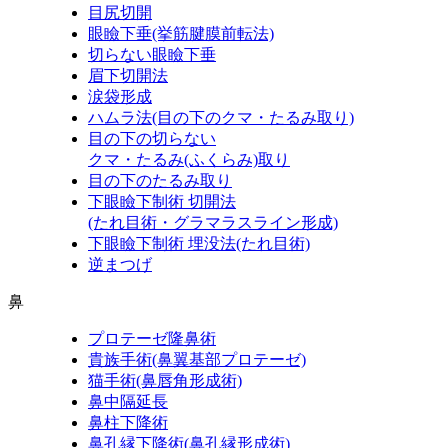
目尻切開
眼瞼下垂
(挙筋腱膜前転法)
切らない眼瞼下垂
眉下切開法
涙袋形成
ハムラ法
(目の下のクマ・たるみ取り)
目の下の切らない
クマ・たるみ
(ふくらみ)
取り
目の下のたるみ取り
下眼瞼下制術 切開法
(たれ目術・グラマラスライン形成)
下眼瞼下制術 埋没法
(たれ目術)
逆まつげ
鼻
プロテーゼ隆鼻術
貴族手術
(鼻翼基部プロテーゼ)
猫手術
(鼻唇角形成術)
鼻中隔延長
鼻柱下降術
鼻孔縁下降術
(鼻孔縁形成術)