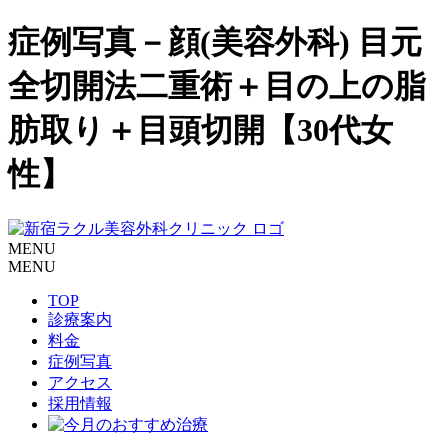
症例写真－顔(美容外科) 目元
全切開法二重術＋目の上の脂
肪取り＋目頭切開【30代女
性】
MENU
MENU
TOP
診療案内
料金
症例写真
アクセス
採用情報