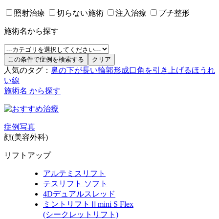
照射治療
切らない施術
注入治療
プチ整形
施術名から探す
人気のタグ：
鼻の下が長い
輪郭形成
口角を引き上げる
ほうれ
い線
施術名 から探す
症例写真
顔(美容外科)
リフトアップ
アルテミスリフト
テスリフト ソフト
4Dデュアルスレッド
ミントリフトⅡmini S Flex
(シークレットリフト)