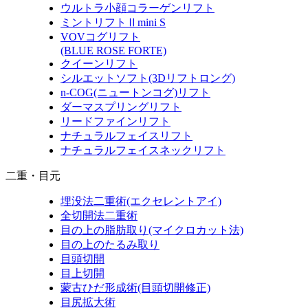
ウルトラ小顔コラーゲンリフト
ミントリフトⅡmini S
VOVコグリフト
(BLUE ROSE FORTE)
クイーンリフト
シルエットソフト
(3Dリフトロング)
n-COG
(ニュートンコグ)
リフト
ダーマスプリングリフト
リードファインリフト
ナチュラルフェイスリフト
ナチュラルフェイスネックリフト
二重・目元
埋没法二重術
(エクセレントアイ)
全切開法二重術
目の上の脂肪取り
(マイクロカット法)
目の上のたるみ取り
目頭切開
目上切開
蒙古ひだ形成術
(目頭切開修正)
目尻拡大術