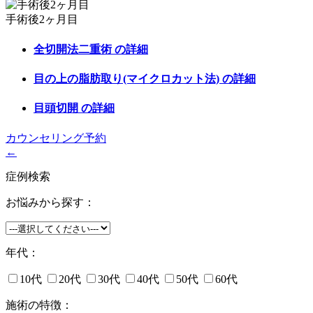
手術後2ヶ月目
全切開法二重術
の詳細
目の上の脂肪取り(マイクロカット法)
の詳細
目頭切開
の詳細
カウンセリング予約
←
症例検索
お悩みから探す：
年代：
10代
20代
30代
40代
50代
60代
施術の特徴：