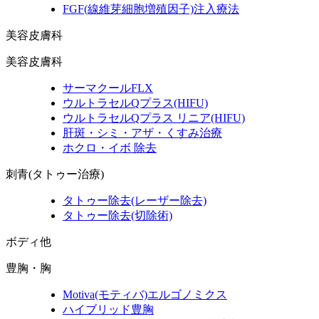
FGF
(線維芽細胞増殖因子)
注入療法
美容皮膚科
美容皮膚科
サーマクールFLX
ウルトラセルQプラス
(HIFU)
ウルトラセルQプラス リニア
(HIFU)
肝斑・シミ・アザ・くすみ治療
ホクロ・イボ 除去
刺青(タトゥー治療)
タトゥー除去
(レーザー除去)
タトゥー除去
(切除術)
ボディ他
豊胸・胸
Motiva
(モティバ)
エルゴノミクス
ハイブリッド豊胸