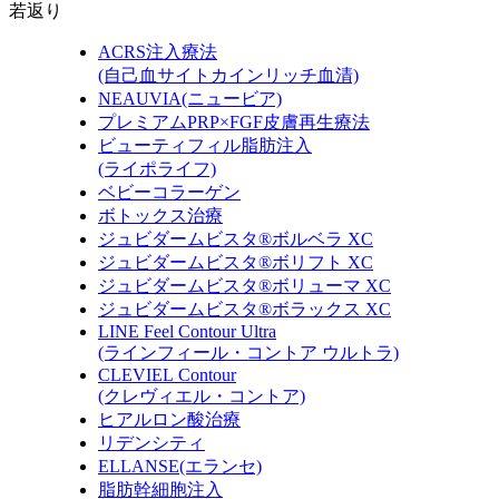
若返り
ACRS注入療法
(自己血サイトカインリッチ血清)
NEAUVIA
(ニュービア)
プレミアムPRP×FGF皮膚再生療法
ビューティフィル脂肪注入
(ライポライフ)
ベビーコラーゲン
ボトックス治療
ジュビダームビスタ®ボルベラ XC
ジュビダームビスタ®ボリフト XC
ジュビダームビスタ®ボリューマ XC
ジュビダームビスタ®ボラックス XC
LINE Feel Contour Ultra
(ラインフィール・コントア ウルトラ)
CLEVIEL Contour
(クレヴィエル・コントア)
ヒアルロン酸治療
リデンシティ
ELLANSE
(エランセ)
脂肪幹細胞注入