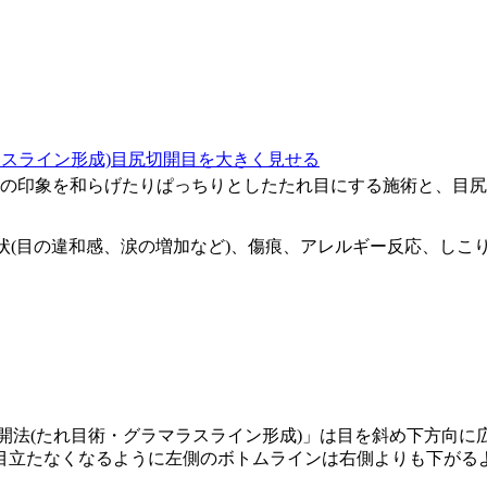
スライン形成)
目尻切開
目を大きく見せる
の印象を和らげたりぱっちりとしたたれ目にする施術と、目尻
状(目の違和感、涙の増加など)、傷痕、アレルギー反応、しこ
。
開法(たれ目術・グラマラスライン形成)」は目を斜め下方向に
目立たなくなるように左側のボトムラインは右側よりも下がる