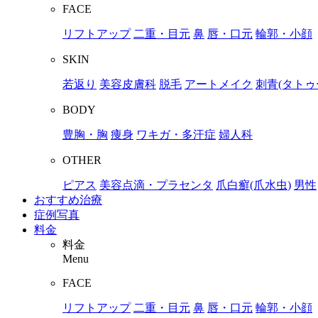
FACE
リフトアップ
二重・目元
鼻
唇・口元
輪郭・小顔
SKIN
若返り
美容皮膚科
脱毛
アートメイク
刺青(タトゥ
BODY
豊胸・胸
痩身
ワキガ・多汗症
婦人科
OTHER
ピアス
美容点滴・プラセンタ
爪白癬(爪水虫)
男性
おすすめ治療
症例写真
料金
料金
Menu
FACE
リフトアップ
二重・目元
鼻
唇・口元
輪郭・小顔