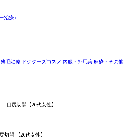
ー治療)
薄毛治療
ドクターズコスメ
内服・外用薬
麻酔・その他
＋ 目尻切開【20代女性】
目尻切開
【20代女性】