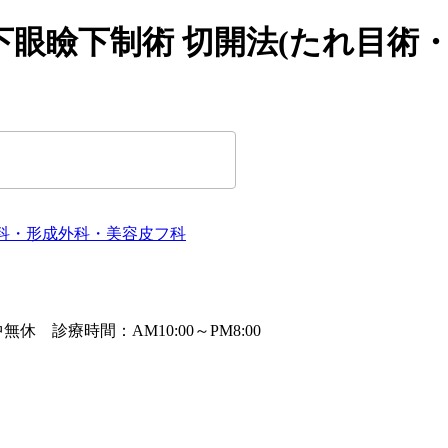
 下眼瞼下制術 切開法(たれ目術