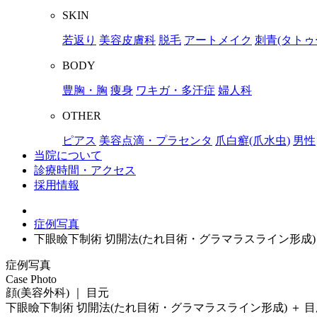
SKIN
若返り
美容皮膚科
脱毛
アートメイク
刺青(タトゥ
BODY
豊胸・胸
痩身
ワキガ・多汗症
婦人科
OTHER
ピアス
美容点滴・プラセンタ
爪白癬(爪水虫)
男性
当院について
診療時間・アクセス
採用情報
症例写真
下眼瞼下制術 切開法(たれ目術・グラマラスライン形成) 
症例写真
Case Photo
顔(美容外科) ｜ 目元
下眼瞼下制術 切開法(たれ目術・グラマラスライン形成) ＋ 