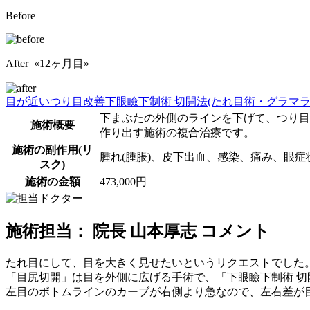
Before
After «12ヶ月目»
目が近い
つり目改善
下眼瞼下制術 切開法(たれ目術・グラマラ
下まぶたの外側のラインを下げて、つり目
施術概要
作り出す施術の複合治療です。
施術の副作用(リ
腫れ(腫脹)、皮下出血、感染、痛み、眼症
スク)
施術の金額
473,000円
施術担当： 院長 山本厚志 コメント
たれ目にして、目を大きく見せたいというリクエストでした
「目尻切開」は目を外側に広げる手術で、「下眼瞼下制術 切
左目のボトムラインのカーブが右側より急なので、左右差が