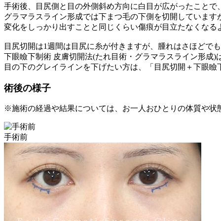
手術後、目尻側と目の外側斜め方向に白目が広がったことで
グラマラスライン形成では下まつ毛の下側を切開していますが、
変化をしっかり出すことと同じくらい傷痕が目立たなくなる
目尻切開は1週間は目尻に糸が付きますが、腫れはさほどで
下眼瞼下制術 皮膚切開法(たれ目術・グラマラスライン形成
目の下のグレイラインを下げたい方は、「目尻切開＋下眼瞼下
術後の様子
※施術の経過や結果については、お一人おひとりの体質や状
手術前