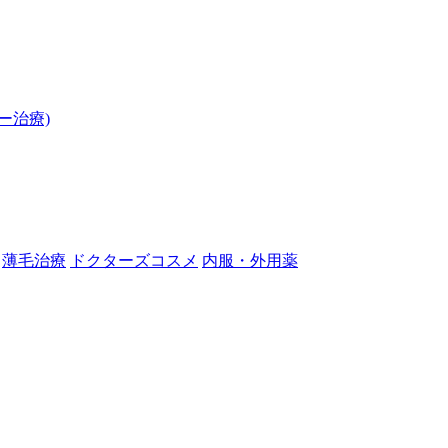
ー治療)
薄毛治療
ドクターズコスメ
内服・外用薬