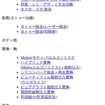
肝斑・シミ・アザ・くすみ治療
ホクロ・イボ 除去
刺青(タトゥー治療)
タトゥー除去
(レーザー除去)
タトゥー除去
(切除術)
ボディ他
豊胸・胸
Motiva
(モティバ)
エルゴノミクス
ハイブリッド豊胸
(Motivaエルゴノミクス2＋脂肪注入)
シリコンバッグ抜去＋再生豊胸
ビューティフィル脂肪注入豊胸
(ライポライフ)
ピュアグラフト脂肪注入豊胸
脂肪幹細胞注入豊胸
乳頭縮小
(乳管温存法)