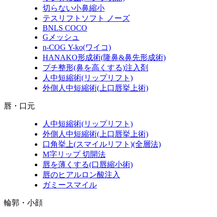
切らない小鼻縮小
テスリフトソフト ノーズ
BNLS COCO
Gメッシュ
n-COG Y-ko
(ワイコ)
HANAKO形成術
(隆鼻&鼻先形成術)
プチ整形
(鼻を高くする)
注入剤
人中短縮術
(リップリフト)
外側人中短縮術
(上口唇挙上術)
唇・口元
人中短縮術
(リップリフト)
外側人中短縮術
(上口唇挙上術)
口角挙上
(スマイルリフト)(全層法)
M字リップ 切開法
唇を薄くする
(口唇縮小術)
唇のヒアルロン酸注入
ガミースマイル
輪郭・小顔