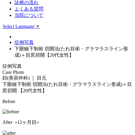
診療の流れ
よくある質問
当院について
Select Language
▼
症例写真
下眼瞼下制術 切開法(たれ目術・グラマラスライン形
成)＋目尻切開【20代女性】
症例写真
Case Photo
顔(美容外科) ｜ 目元
下眼瞼下制術 切開法(たれ目術・グラマラスライン形成)＋目
尻切開
【20代女性】
Before
After «12ヶ月目»