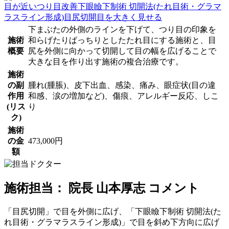
目が近い
つり目改善
下眼瞼下制術 切開法(たれ目術・グラマ
ラスライン形成)
目尻切開
目を大きく見せる
下まぶたの外側のラインを下げて、つり目の印象を
施術
和らげたりぱっちりとしたたれ目にする施術と、目
概要
尻を外側に向かって切開して目の幅を広げることで
大きな目を作り出す施術の複合治療です。
施術
の副
腫れ(腫脹)、皮下出血、感染、痛み、眼症状(目の違
作用
和感、涙の増加など)、傷痕、アレルギー反応、しこ
(リス
り
ク)
施術
の金
473,000円
額
施術担当： 院長 山本厚志 コメント
「目尻切開」で目を外側に広げ、「下眼瞼下制術 切開法(た
れ目術・グラマラスライン形成)」で目を斜め下方向に広げ