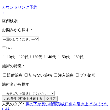
カウンセリング予約
←
症例検索
お悩みから探す：
年代：
10代
20代
30代
40代
50代
60代
施術の特徴：
照射治療
切らない施術
注入治療
プチ整形
施術名から探す
人気のタグ：
鼻の下が長い
輪郭形成
口角を引き上げる
ほうれ
い線