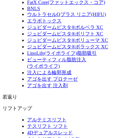
FatX Core
(ファットエックス・コア)
BNLS
ウルトラセルQプラス リニア
(HIFU)
エラボトックス
ジュビダームビスタ®ボルベラ XC
ジュビダームビスタ®ボリフト XC
ジュビダームビスタ®ボリューマ XC
ジュビダームビスタ®ボラックス XC
LipoLife
(ライポライフ)
脂肪吸引
ビューティフィル脂肪注入
(ライポライフ)
注入による輪郭形成
アゴを出す プロテーゼ
アゴを出す 注入剤
若返り
リフトアップ
アルテミスリフト
テスリフト ソフト
4Dデュアルスレッド