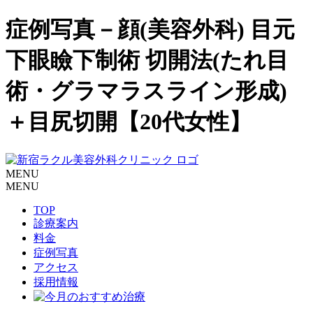
症例写真－顔(美容外科) 目元
下眼瞼下制術 切開法(たれ目
術・グラマラスライン形成)
＋目尻切開【20代女性】
MENU
MENU
TOP
診療案内
料金
症例写真
アクセス
採用情報