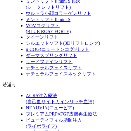
ミントリフトⅡmini S Flex
(シークレットリフト)
ウルトラ小顔コラーゲンリフト
ミントリフトⅡmini S
VOVコグリフト
(BLUE ROSE FORTE)
クイーンリフト
シルエットソフト
(3Dリフトロング)
n-COG
(ニュートンコグ)
リフト
ダーマスプリングリフト
リードファインリフト
ナチュラルフェイスリフト
ナチュラルフェイスネックリフト
若返り
ACRS注入療法
(自己血サイトカインリッチ血清)
NEAUVIA
(ニュービア)
プレミアムPRP×FGF皮膚再生療法
ビューティフィル脂肪注入
(ライポライフ)