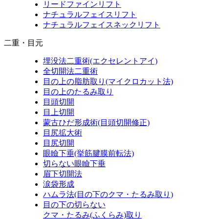
リードファインリフト
ナチュラルフェイスリフト
ナチュラルフェイスネックリフト
二重・目元
埋没法二重術
(エクセレントアイ)
全切開法二重術
目の上の脂肪取り
(マイクロカット法)
目の上のたるみ取り
目頭切開
目上切開
蒙古ひだ形成術
(目頭切開修正)
目尻拡大術
目尻切開
眼瞼下垂
(挙筋腱膜前転法)
切らない眼瞼下垂
眉下切開法
涙袋形成
ハムラ法
(目の下のクマ・たるみ取り)
目の下の切らない
クマ・たるみ
(ふくらみ)
取り