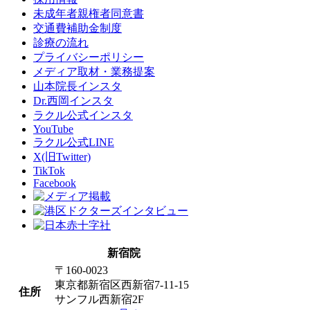
未成年者親権者同意書
交通費補助金制度
診療の流れ
プライバシーポリシー
メディア取材・業務提案
山本院長インスタ
Dr.西岡インスタ
ラクル公式インスタ
YouTube
ラクル公式LINE
X(旧Twitter)
TikTok
Facebook
新宿院
〒160-0023
東京都新宿区西新宿7-11-15
住所
サンフル西新宿2F