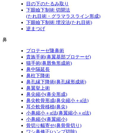
目の下のたるみ取り
下眼瞼下制術 切開法
(たれ目術・グラマラスライン形成)
下眼瞼下制術 埋没法
(たれ目術)
逆まつげ
鼻
プロテーゼ隆鼻術
貴族手術
(鼻翼基部プロテーゼ)
猫手術
(鼻唇角形成術)
鼻中隔延長
鼻柱下降術
鼻孔縁下降術
(鼻孔縁形成術)
鼻翼挙上術
鼻尖縮小
(鼻尖形成)
鼻尖軟骨形成
(鼻尖縮小＋α法)
耳介軟骨移植
(鼻尖)
小鼻縮小＋α法
(鼻翼縮小＋α法)
小鼻縮小
(鼻翼縮小)
骨切り幅寄せ
(鼻骨骨切り)
ワシ鼻修正
(ハンプ切除)