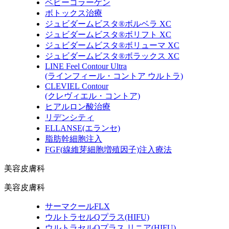
ベビーコラーゲン
ボトックス治療
ジュビダームビスタ®ボルベラ XC
ジュビダームビスタ®ボリフト XC
ジュビダームビスタ®ボリューマ XC
ジュビダームビスタ®ボラックス XC
LINE Feel Contour Ultra
(ラインフィール・コントア ウルトラ)
CLEVIEL Contour
(クレヴィエル・コントア)
ヒアルロン酸治療
リデンシティ
ELLANSE
(エランセ)
脂肪幹細胞注入
FGF
(線維芽細胞増殖因子)
注入療法
美容皮膚科
美容皮膚科
サーマクールFLX
ウルトラセルQプラス
(HIFU)
ウルトラセルQプラス リニア
(HIFU)