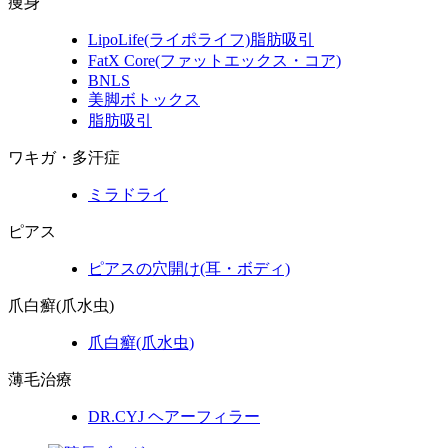
痩身
LipoLife
(ライポライフ)
脂肪吸引
FatX Core
(ファットエックス・コア)
BNLS
美脚ボトックス
脂肪吸引
ワキガ・多汗症
ミラドライ
ピアス
ピアスの穴開け(耳・ボディ)
爪白癬(爪水虫)
爪白癬
(爪水虫)
薄毛治療
DR.CYJ ヘアーフィラー