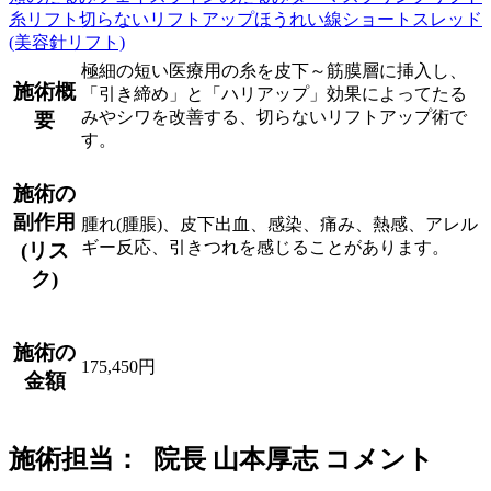
糸リフト
切らないリフトアップ
ほうれい線
ショートスレッド
(美容針リフト)
極細の短い医療用の糸を皮下～筋膜層に挿入し、
施術概
「引き締め」と「ハリアップ」効果によってたる
みやシワを改善する、切らないリフトアップ術で
要
す。
施術の
副作用
腫れ(腫脹)、皮下出血、感染、痛み、熱感、アレル
ギー反応、引きつれを感じることがあります。
(リス
ク)
施術の
175,450円
金額
施術担当： 院長 山本厚志 コメント