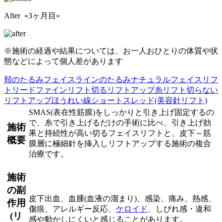
After «3ヶ月目»
※施術の経過や結果については、お一人おひとりの体質や状
態などによって個人差があります
頬のたるみ
フェイスラインのたるみ
ナチュラルフェイスリフ
ト
リードファインリフト
切るリフトアップ
糸リフト
切らない
リフトアップ
ほうれい線
ショートスレッド(美容針リフト)
SMAS(表在性筋膜)をしっかりと引き上げ固定するの
で、糸で引き上げるだけの手術に比べ、引き上げ効
施術
果と持続性が高い切るフェイスリフトと、皮下～筋
概要
膜層に極細針を挿入しリフトアップする施術の複合
治療です。
施術
の副
皮下出血、血腫(血液の溜まり)、感染、痛み、熱感、
作用
傷痕、アレルギー反応、
ケロイド
、しびれ感・違和
(リ
感や動かしにくいと感じることがあります。