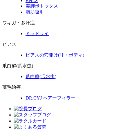
BNLS
美脚ボトックス
脂肪吸引
ワキガ・多汗症
ミラドライ
ピアス
ピアスの穴開け(耳・ボディ)
爪白癬(爪水虫)
爪白癬
(爪水虫)
薄毛治療
DR.CYJ ヘアーフィラー