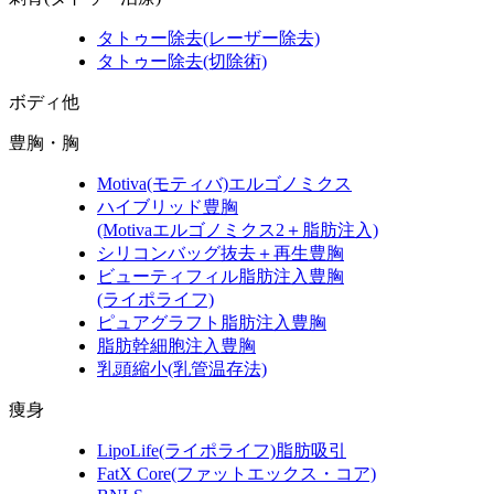
タトゥー除去
(レーザー除去)
タトゥー除去
(切除術)
ボディ他
豊胸・胸
Motiva
(モティバ)
エルゴノミクス
ハイブリッド豊胸
(Motivaエルゴノミクス2＋脂肪注入)
シリコンバッグ抜去＋再生豊胸
ビューティフィル脂肪注入豊胸
(ライポライフ)
ピュアグラフト脂肪注入豊胸
脂肪幹細胞注入豊胸
乳頭縮小
(乳管温存法)
痩身
LipoLife
(ライポライフ)
脂肪吸引
FatX Core
(ファットエックス・コア)