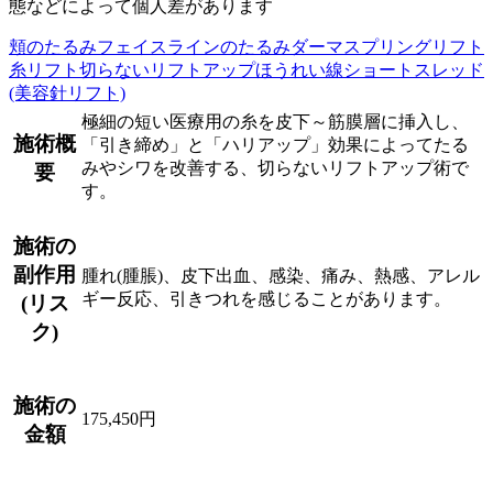
態などによって個人差があります
頬のたるみ
フェイスラインのたるみ
ダーマスプリングリフト
糸リフト
切らないリフトアップ
ほうれい線
ショートスレッド
(美容針リフト)
極細の短い医療用の糸を皮下～筋膜層に挿入し、
施術概
「引き締め」と「ハリアップ」効果によってたる
みやシワを改善する、切らないリフトアップ術で
要
す。
施術の
副作用
腫れ(腫脹)、皮下出血、感染、痛み、熱感、アレル
ギー反応、引きつれを感じることがあります。
(リス
ク)
施術の
175,450円
金額