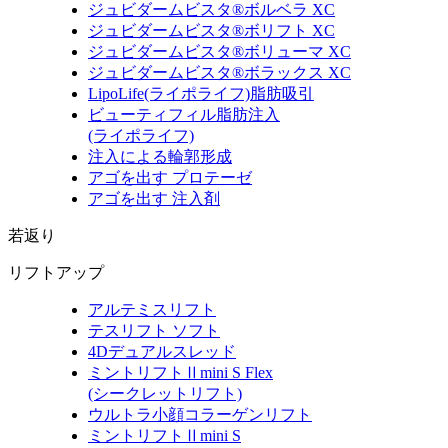
ジュビダームビスタ®ボルベラ XC
ジュビダームビスタ®ボリフト XC
ジュビダームビスタ®ボリューマ XC
ジュビダームビスタ®ボラックス XC
LipoLife
(ライポライフ)
脂肪吸引
ビューティフィル脂肪注入
(ライポライフ)
注入による輪郭形成
アゴを出す プロテーゼ
アゴを出す 注入剤
若返り
リフトアップ
アルテミスリフト
テスリフト ソフト
4Dデュアルスレッド
ミントリフトⅡmini S Flex
(シークレットリフト)
ウルトラ小顔コラーゲンリフト
ミントリフトⅡmini S