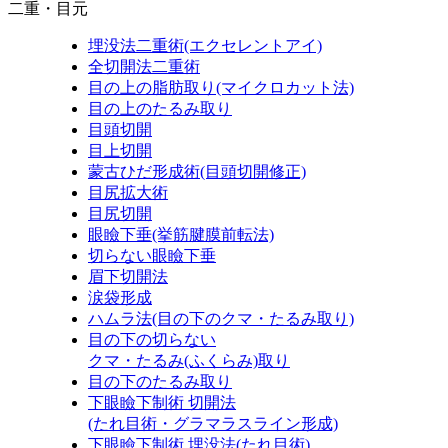
二重・目元
埋没法二重術
(エクセレントアイ)
全切開法二重術
目の上の脂肪取り
(マイクロカット法)
目の上のたるみ取り
目頭切開
目上切開
蒙古ひだ形成術
(目頭切開修正)
目尻拡大術
目尻切開
眼瞼下垂
(挙筋腱膜前転法)
切らない眼瞼下垂
眉下切開法
涙袋形成
ハムラ法
(目の下のクマ・たるみ取り)
目の下の切らない
クマ・たるみ
(ふくらみ)
取り
目の下のたるみ取り
下眼瞼下制術 切開法
(たれ目術・グラマラスライン形成)
下眼瞼下制術 埋没法
(たれ目術)