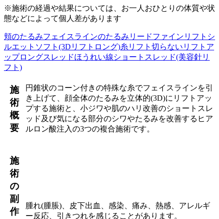
※施術の経過や結果については、お一人おひとりの体質や状
態などによって個人差があります
頬のたるみ
フェイスラインのたるみ
リードファインリフト
シ
ルエットソフト(3Dリフトロング)
糸リフト
切らないリフトア
ップ
ロングスレッド
ほうれい線
ショートスレッド(美容針リ
フト)
円錐状のコーン付きの特殊な糸でフェイスラインを引
施
き上げて、顔全体のたるみを立体的(3D)にリフトアッ
術
プする施術と、小ジワや肌のハリ改善のショートスレ
概
ッド及び気になる部分のシワやたるみを改善するヒア
要
ルロン酸注入の3つの複合施術です。
施
術
の
副
腫れ(腫脹)、皮下出血、感染、痛み、熱感、アレルギ
作
ー反応、引きつれを感じることがあります。