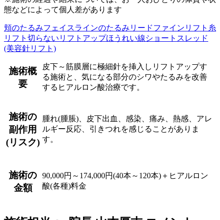
態などによって個人差があります
頬のたるみ
フェイスラインのたるみ
リードファインリフト
糸
リフト
切らないリフトアップ
ほうれい線
ショートスレッド
(美容針リフト)
皮下～筋膜層に極細針を挿入しリフトアップす
施術概
る施術と、気になる部分のシワやたるみを改善
要
するヒアルロン酸治療です。
施術の
腫れ(腫脹)、皮下出血、感染、痛み、熱感、アレ
副作用
ルギー反応、引きつれを感じることがありま
す。
(リスク)
施術の
90,000円～174,000円(40本～120本)＋ヒアルロン
酸(各種)料金
金額