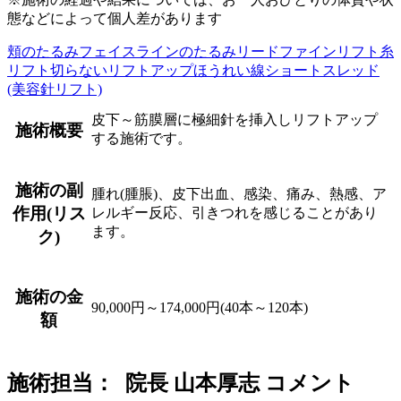
態などによって個人差があります
頬のたるみ
フェイスラインのたるみ
リードファインリフト
糸
リフト
切らないリフトアップ
ほうれい線
ショートスレッド
(美容針リフト)
皮下～筋膜層に極細針を挿入しリフトアップ
施術概要
する施術です。
施術の副
腫れ(腫脹)、皮下出血、感染、痛み、熱感、ア
作用(リス
レルギー反応、引きつれを感じることがあり
ます。
ク)
施術の金
90,000円～174,000円(40本～120本)
額
施術担当： 院長 山本厚志 コメント