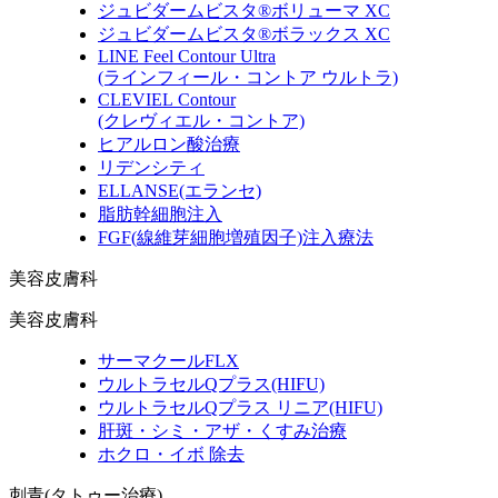
ジュビダームビスタ®ボリューマ XC
ジュビダームビスタ®ボラックス XC
LINE Feel Contour Ultra
(ラインフィール・コントア ウルトラ)
CLEVIEL Contour
(クレヴィエル・コントア)
ヒアルロン酸治療
リデンシティ
ELLANSE
(エランセ)
脂肪幹細胞注入
FGF
(線維芽細胞増殖因子)
注入療法
美容皮膚科
美容皮膚科
サーマクールFLX
ウルトラセルQプラス
(HIFU)
ウルトラセルQプラス リニア
(HIFU)
肝斑・シミ・アザ・くすみ治療
ホクロ・イボ 除去
刺青(タトゥー治療)