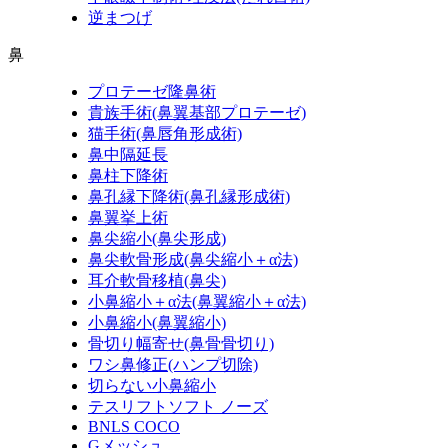
逆まつげ
鼻
プロテーゼ隆鼻術
貴族手術
(鼻翼基部プロテーゼ)
猫手術
(鼻唇角形成術)
鼻中隔延長
鼻柱下降術
鼻孔縁下降術
(鼻孔縁形成術)
鼻翼挙上術
鼻尖縮小
(鼻尖形成)
鼻尖軟骨形成
(鼻尖縮小＋α法)
耳介軟骨移植
(鼻尖)
小鼻縮小＋α法
(鼻翼縮小＋α法)
小鼻縮小
(鼻翼縮小)
骨切り幅寄せ
(鼻骨骨切り)
ワシ鼻修正
(ハンプ切除)
切らない小鼻縮小
テスリフトソフト ノーズ
BNLS COCO
Gメッシュ