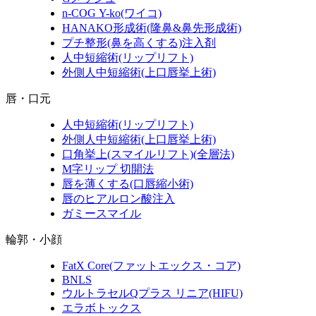
n-COG Y-ko
(ワイコ)
HANAKO形成術
(隆鼻&鼻先形成術)
プチ整形
(鼻を高くする)
注入剤
人中短縮術
(リップリフト)
外側人中短縮術
(上口唇挙上術)
唇・口元
人中短縮術
(リップリフト)
外側人中短縮術
(上口唇挙上術)
口角挙上
(スマイルリフト)(全層法)
M字リップ 切開法
唇を薄くする
(口唇縮小術)
唇のヒアルロン酸注入
ガミースマイル
輪郭・小顔
FatX Core
(ファットエックス・コア)
BNLS
ウルトラセルQプラス リニア
(HIFU)
エラボトックス