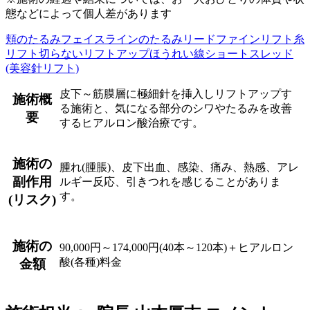
態などによって個人差があります
頬のたるみ
フェイスラインのたるみ
リードファインリフト
糸
リフト
切らないリフトアップ
ほうれい線
ショートスレッド
(美容針リフト)
皮下～筋膜層に極細針を挿入しリフトアップす
施術概
る施術と、気になる部分のシワやたるみを改善
要
するヒアルロン酸治療です。
施術の
腫れ(腫脹)、皮下出血、感染、痛み、熱感、アレ
副作用
ルギー反応、引きつれを感じることがありま
す。
(リスク)
施術の
90,000円～174,000円(40本～120本)＋ヒアルロン
酸(各種)料金
金額