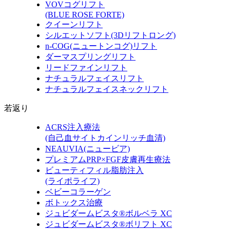
VOVコグリフト
(BLUE ROSE FORTE)
クイーンリフト
シルエットソフト
(3Dリフトロング)
n-COG
(ニュートンコグ)
リフト
ダーマスプリングリフト
リードファインリフト
ナチュラルフェイスリフト
ナチュラルフェイスネックリフト
若返り
ACRS注入療法
(自己血サイトカインリッチ血清)
NEAUVIA
(ニュービア)
プレミアムPRP×FGF皮膚再生療法
ビューティフィル脂肪注入
(ライポライフ)
ベビーコラーゲン
ボトックス治療
ジュビダームビスタ®ボルベラ XC
ジュビダームビスタ®ボリフト XC