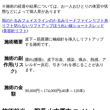
※施術の経過や結果については、お一人おひとりの体質や状
態などによって個人差があります
頬のたるみ
フェイスラインのたるみ
リードファインリフト
糸
リフト
切らないリフトアップ
ほうれい線
ショートスレッド
(美容針リフト)
皮下～筋膜層に極細針を挿入しリフトアップ
施術概要
する施術です。
施術の副
腫れ(腫脹)、皮下出血、感染、痛み、熱感、ア
作用(リス
レルギー反応、引きつれを感じることがあり
ます。
ク)
施術の金
90,000円～174,000円(40本～120本)
額