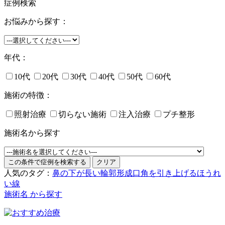
症例検索
お悩みから探す：
年代：
10代
20代
30代
40代
50代
60代
施術の特徴：
照射治療
切らない施術
注入治療
プチ整形
施術名から探す
人気のタグ：
鼻の下が長い
輪郭形成
口角を引き上げる
ほうれ
い線
施術名 から探す