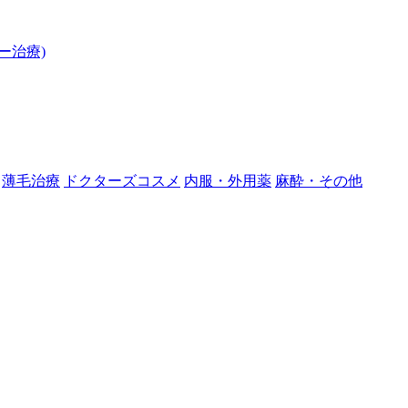
ー治療)
薄毛治療
ドクターズコスメ
内服・外用薬
麻酔・その他
】