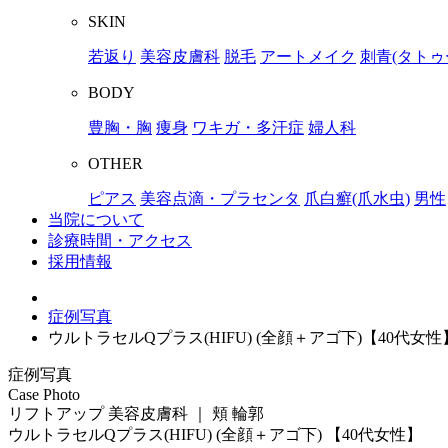
SKIN
若返り
美容皮膚科
脱毛
アートメイク
刺青(タトゥ
BODY
豊胸・胸
痩身
ワキガ・多汗症
婦人科
OTHER
ピアス
美容点滴・プラセンタ
爪白癬(爪水虫)
男性
当院について
診療時間・アクセス
採用情報
症例写真
ウルトラセルQプラス(HIFU) (全顔＋アゴ下)【40代女性
症例写真
Case Photo
リフトアップ 美容皮膚科 ｜ 頬 輪郭
ウルトラセルQプラス(HIFU) (全顔＋アゴ下)
【40代女性】