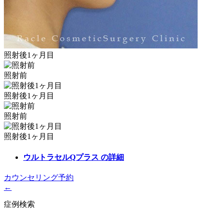
照射後1ヶ月目
照射前
照射後1ヶ月目
照射前
照射後1ヶ月目
ウルトラセルQプラス
の詳細
カウンセリング予約
←
症例検索