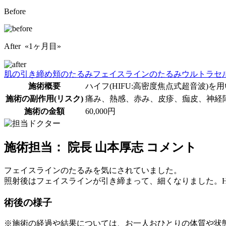
Before
After «1ヶ月目»
肌の引き締め
頬のたるみ
フェイスラインのたるみ
ウルトラセル
施術概要
ハイフ(HIFU:高密度焦点式超音波
施術の副作用(リスク)
痛み、熱感、赤み、皮疹、痂皮、神経
施術の金額
60,000円
施術担当： 院長 山本厚志 コメント
フェイスラインのたるみを気にされていました。
照射後はフェイスラインが引き締まって、細くなりました。H
術後の様子
※施術の経過や結果については、お一人おひとりの体質や状