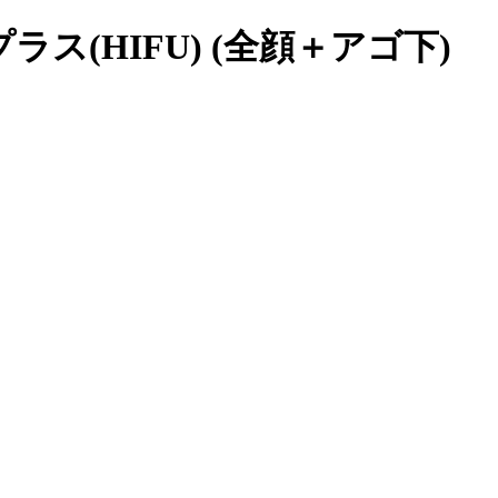
ス(HIFU) (全顔＋アゴ下)