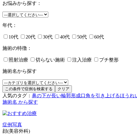
お悩みから探す：
年代：
10代
20代
30代
40代
50代
60代
施術の特徴：
照射治療
切らない施術
注入治療
プチ整形
施術名から探す
人気のタグ：
鼻の下が長い
輪郭形成
口角を引き上げる
ほうれ
施術名 から探す
症例写真
顔(美容外科)