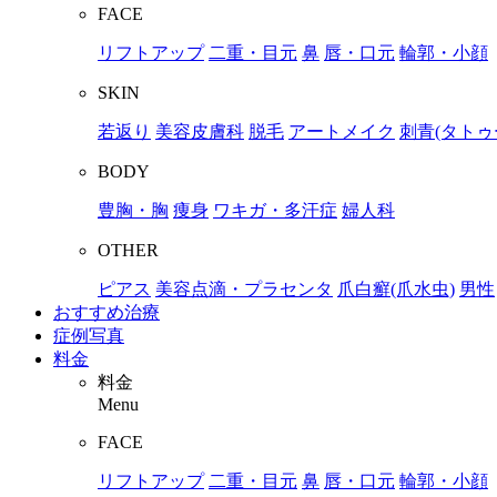
FACE
リフトアップ
二重・目元
鼻
唇・口元
輪郭・小顔
SKIN
若返り
美容皮膚科
脱毛
アートメイク
刺青(タトゥ
BODY
豊胸・胸
痩身
ワキガ・多汗症
婦人科
OTHER
ピアス
美容点滴・プラセンタ
爪白癬(爪水虫)
男性
おすすめ治療
症例写真
料金
料金
Menu
FACE
リフトアップ
二重・目元
鼻
唇・口元
輪郭・小顔