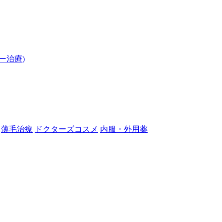
ー治療)
薄毛治療
ドクターズコスメ
内服・外用薬