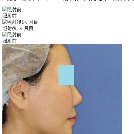
照射前
照射後1ヶ月目
照射前