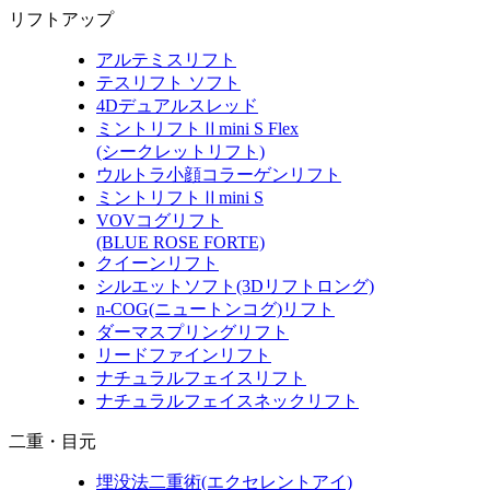
リフトアップ
アルテミスリフト
テスリフト ソフト
4Dデュアルスレッド
ミントリフトⅡmini S Flex
(シークレットリフト)
ウルトラ小顔コラーゲンリフト
ミントリフトⅡmini S
VOVコグリフト
(BLUE ROSE FORTE)
クイーンリフト
シルエットソフト
(3Dリフトロング)
n-COG
(ニュートンコグ)
リフト
ダーマスプリングリフト
リードファインリフト
ナチュラルフェイスリフト
ナチュラルフェイスネックリフト
二重・目元
埋没法二重術
(エクセレントアイ)