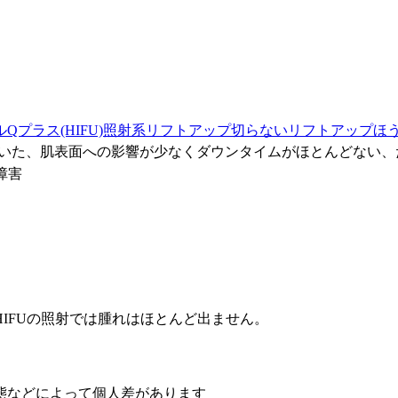
Qプラス(HIFU)
照射系リフトアップ
切らないリフトアップ
ほ
)を用いた、肌表面への影響が少なくダウンタイムがほとんどない
障害
IFUの照射では腫れはほとんど出ません。
態などによって個人差があります