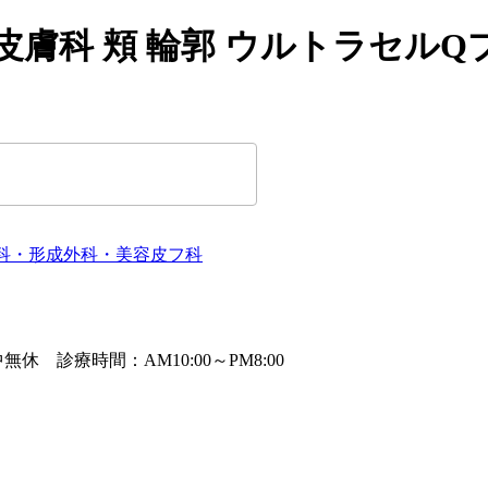
科 頬 輪郭 ウルトラセルQプラ