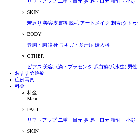
リフトアップ
二重・目元
鼻
唇・口元
輪郭・小顔
SKIN
若返り
美容皮膚科
脱毛
アートメイク
刺青(タトゥ
BODY
豊胸・胸
痩身
ワキガ・多汗症
婦人科
OTHER
ピアス
美容点滴・プラセンタ
爪白癬(爪水虫)
男性
おすすめ治療
症例写真
料金
料金
Menu
FACE
リフトアップ
二重・目元
鼻
唇・口元
輪郭・小顔
SKIN