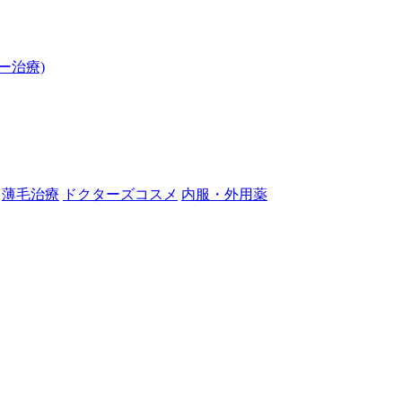
ー治療)
薄毛治療
ドクターズコスメ
内服・外用薬