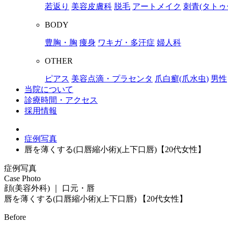
若返り
美容皮膚科
脱毛
アートメイク
刺青(タトゥ
BODY
豊胸・胸
痩身
ワキガ・多汗症
婦人科
OTHER
ピアス
美容点滴・プラセンタ
爪白癬(爪水虫)
男性
当院について
診療時間・アクセス
採用情報
症例写真
唇を薄くする(口唇縮小術)(上下口唇)【20代女性】
症例写真
Case Photo
顔(美容外科) ｜ 口元・唇
唇を薄くする(口唇縮小術)(上下口唇)
【20代女性】
Before