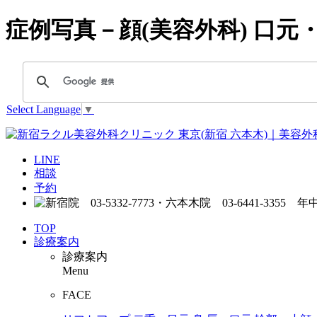
症例写真－顔(美容外科) 口元・
Select Language
▼
LINE
相談
予約
TOP
診療案内
診療案内
Menu
FACE