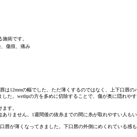
る施術です。
染、傷痕、痛み
口唇は12mmの幅でした。ただ薄くするのではなく、上下口唇
ました。wetlipの方を多めに切除することで、傷が奥に隠れや
けます。
はありません。1週間後の抜糸までの間に糸が取れやすい人も
も口唇が薄くなってきました。下口唇の外側にめくれている感