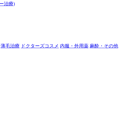
ー治療)
薄毛治療
ドクターズコスメ
内服・外用薬
麻酔・その他