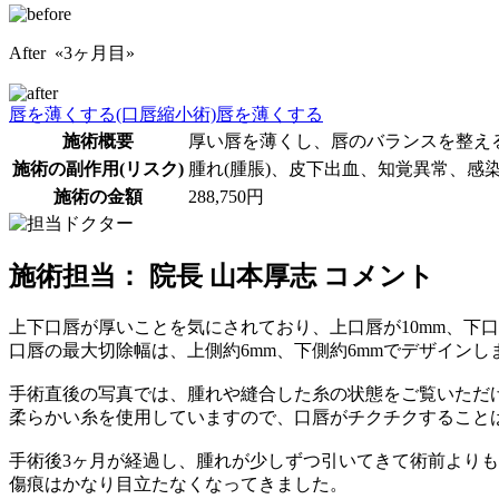
After «3ヶ月目»
唇を薄くする(口唇縮小術)
唇を薄くする
施術概要
厚い唇を薄くし、唇のバランスを整え
施術の副作用(リスク)
腫れ(腫脹)、皮下出血、知覚異常、感
施術の金額
288,750円
施術担当： 院長 山本厚志 コメント
上下口唇が厚いことを気にされており、上口唇が10mm、下
口唇の最大切除幅は、上側約6mm、下側約6mmでデザインし
手術直後の写真では、腫れや縫合した糸の状態をご覧いただ
柔らかい糸を使用していますので、口唇がチクチクすること
手術後3ヶ月が経過し、腫れが少しずつ引いてきて術前より
傷痕はかなり目立たなくなってきました。