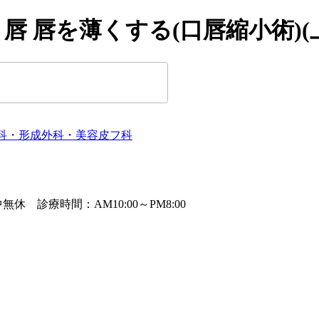
唇 唇を薄くする(口唇縮小術)(