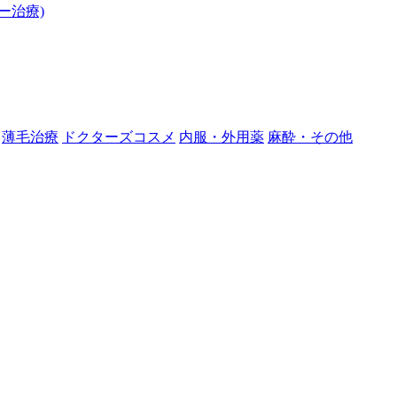
ー治療)
薄毛治療
ドクターズコスメ
内服・外用薬
麻酔・その他