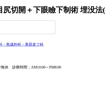
 目尻切開＋下眼瞼下制術 埋没法