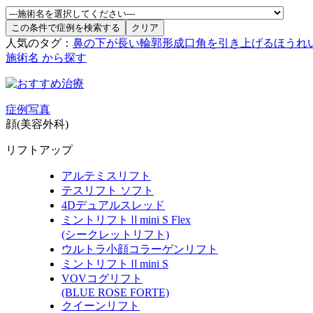
人気のタグ：
鼻の下が長い
輪郭形成
口角を引き上げる
ほうれ
施術名 から探す
症例写真
顔(美容外科)
リフトアップ
アルテミスリフト
テスリフト ソフト
4Dデュアルスレッド
ミントリフトⅡmini S Flex
(シークレットリフト)
ウルトラ小顔コラーゲンリフト
ミントリフトⅡmini S
VOVコグリフト
(BLUE ROSE FORTE)
クイーンリフト