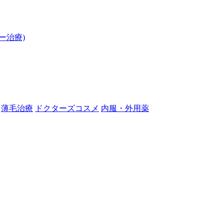
ー治療)
薄毛治療
ドクターズコスメ
内服・外用薬