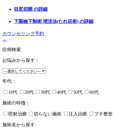
目尻切開
の詳細
下眼瞼下制術 埋没法(たれ目術)
の詳細
カウンセリング予約
←
症例検索
お悩みから探す：
年代：
10代
20代
30代
40代
50代
60代
施術の特徴：
照射治療
切らない施術
注入治療
プチ整形
施術名から探す