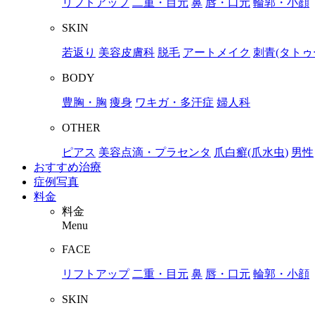
リフトアップ
二重・目元
鼻
唇・口元
輪郭・小顔
SKIN
若返り
美容皮膚科
脱毛
アートメイク
刺青(タトゥ
BODY
豊胸・胸
痩身
ワキガ・多汗症
婦人科
OTHER
ピアス
美容点滴・プラセンタ
爪白癬(爪水虫)
男性
おすすめ治療
症例写真
料金
料金
Menu
FACE
リフトアップ
二重・目元
鼻
唇・口元
輪郭・小顔
SKIN