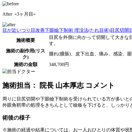
After «3ヶ月目»
目が近い
つり目改善
下眼瞼下制術 埋没法(たれ目術)
目尻切開
目尻を外側に向かって切開して大きな
施術概要
す。
施術の副作用(リス
腫れ(腫脹)、皮下出血、痛み、感染、
ク)
施術の金額
348,700円
施術担当： 院長 山本厚志 コメント
周りに目尻切開や下眼瞼下制術を受けられている方が多いと
外眼角靭帯の処理をきちんとして瞼板を下げると、しっかり
術後の様子
※施術の経過や結果については、お一人おひとりの体質や状