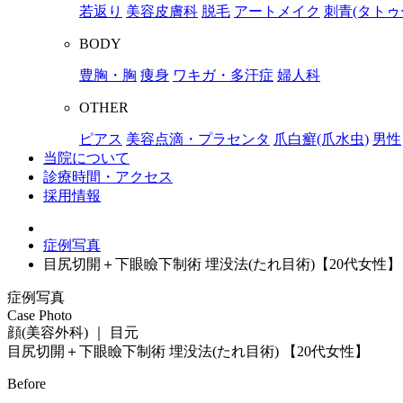
若返り
美容皮膚科
脱毛
アートメイク
刺青(タトゥ
BODY
豊胸・胸
痩身
ワキガ・多汗症
婦人科
OTHER
ピアス
美容点滴・プラセンタ
爪白癬(爪水虫)
男性
当院について
診療時間・アクセス
採用情報
症例写真
目尻切開＋下眼瞼下制術 埋没法(たれ目術)【20代女性】
症例写真
Case Photo
顔(美容外科) ｜ 目元
目尻切開＋下眼瞼下制術 埋没法(たれ目術)
【20代女性】
Before