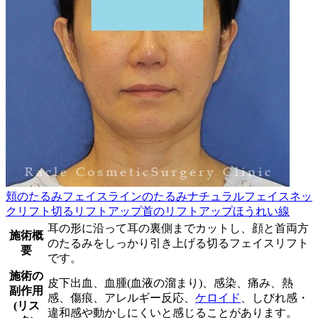
頬のたるみ
フェイスラインのたるみ
ナチュラルフェイスネッ
クリフト
切るリフトアップ
首のリフトアップ
ほうれい線
耳の形に沿って耳の裏側までカットし、顔と首両方
施術概
のたるみをしっかり引き上げる切るフェイスリフト
要
です。
施術の
皮下出血、血腫(血液の溜まり)、感染、痛み、熱
副作用
感、傷痕、アレルギー反応、
ケロイド
、しびれ感・
(リス
違和感や動かしにくいと感じることがあります。