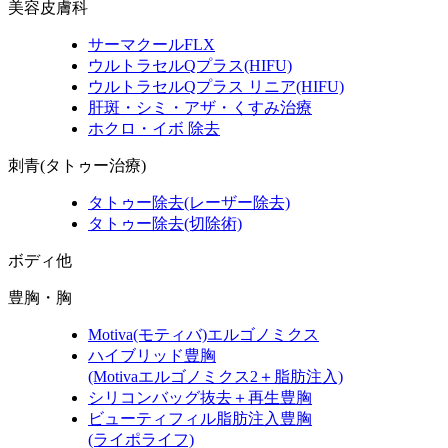
美容皮膚科
サーマクールFLX
ウルトラセルQプラス
(HIFU)
ウルトラセルQプラス リニア
(HIFU)
肝斑・シミ・アザ・くすみ治療
ホクロ・イボ 除去
刺青(タトゥー治療)
タトゥー除去
(レーザー除去)
タトゥー除去
(切除術)
ボディ他
豊胸・胸
Motiva
(モティバ)
エルゴノミクス
ハイブリッド豊胸
(Motivaエルゴノミクス2＋脂肪注入)
シリコンバッグ抜去＋再生豊胸
ビューティフィル脂肪注入豊胸
(ライポライフ)