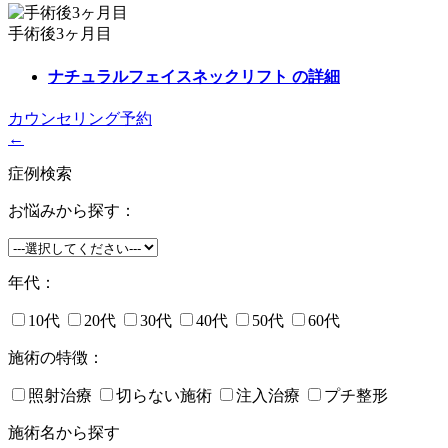
手術後3ヶ月目
ナチュラルフェイスネックリフト
の詳細
カウンセリング予約
←
症例検索
お悩みから探す：
年代：
10代
20代
30代
40代
50代
60代
施術の特徴：
照射治療
切らない施術
注入治療
プチ整形
施術名から探す