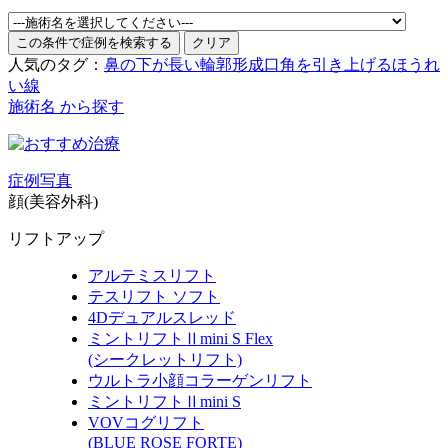
人気のタグ：
鼻の下が長い
輪郭形成
口角を引き上げる
ほうれ
い線
施術名 から探す
症例写真
顔(美容外科)
リフトアップ
アルテミスリフト
テスリフト ソフト
4Dデュアルスレッド
ミントリフトⅡmini S Flex
(シークレットリフト)
ウルトラ小顔コラーゲンリフト
ミントリフトⅡmini S
VOVコグリフト
(BLUE ROSE FORTE)