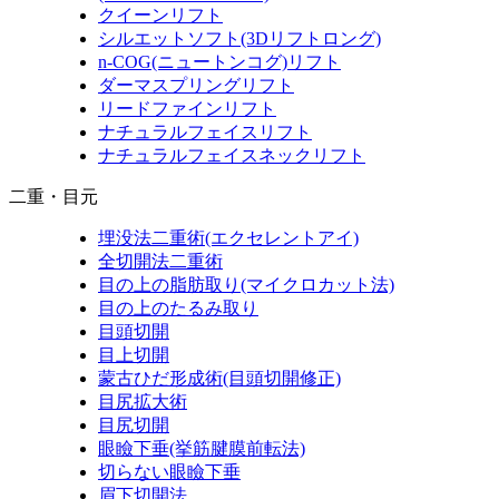
クイーンリフト
シルエットソフト
(3Dリフトロング)
n-COG
(ニュートンコグ)
リフト
ダーマスプリングリフト
リードファインリフト
ナチュラルフェイスリフト
ナチュラルフェイスネックリフト
二重・目元
埋没法二重術
(エクセレントアイ)
全切開法二重術
目の上の脂肪取り
(マイクロカット法)
目の上のたるみ取り
目頭切開
目上切開
蒙古ひだ形成術
(目頭切開修正)
目尻拡大術
目尻切開
眼瞼下垂
(挙筋腱膜前転法)
切らない眼瞼下垂
眉下切開法