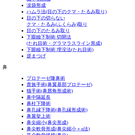
涙袋形成
ハムラ法
(目の下のクマ・たるみ取り)
目の下の切らない
クマ・たるみ
(ふくらみ)
取り
目の下のたるみ取り
下眼瞼下制術 切開法
(たれ目術・グラマラスライン形成)
下眼瞼下制術 埋没法
(たれ目術)
逆まつげ
鼻
プロテーゼ隆鼻術
貴族手術
(鼻翼基部プロテーゼ)
猫手術
(鼻唇角形成術)
鼻中隔延長
鼻柱下降術
鼻孔縁下降術
(鼻孔縁形成術)
鼻翼挙上術
鼻尖縮小
(鼻尖形成)
鼻尖軟骨形成
(鼻尖縮小＋α法)