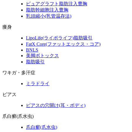
ピュアグラフト脂肪注入豊胸
脂肪幹細胞注入豊胸
乳頭縮小
(乳管温存法)
痩身
LipoLife
(ライポライフ)
脂肪吸引
FatX Core
(ファットエックス・コア)
BNLS
美脚ボトックス
脂肪吸引
ワキガ・多汗症
ミラドライ
ピアス
ピアスの穴開け(耳・ボディ)
爪白癬(爪水虫)
爪白癬
(爪水虫)