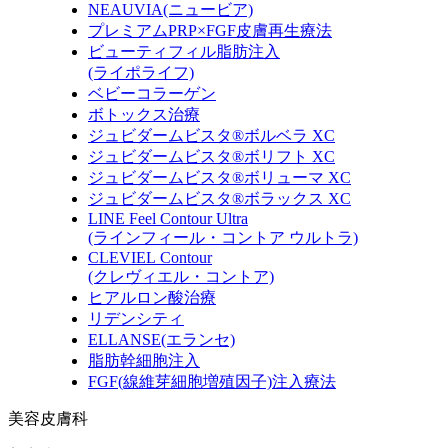
NEAUVIA
(ニュービア)
プレミアムPRP×FGF皮膚再生療法
ビューティフィル脂肪注入
(ライポライフ)
ベビーコラーゲン
ボトックス治療
ジュビダームビスタ®ボルベラ XC
ジュビダームビスタ®ボリフト XC
ジュビダームビスタ®ボリューマ XC
ジュビダームビスタ®ボラックス XC
LINE Feel Contour Ultra
(ラインフィール・コントア ウルトラ)
CLEVIEL Contour
(クレヴィエル・コントア)
ヒアルロン酸治療
リデンシティ
ELLANSE
(エランセ)
脂肪幹細胞注入
FGF
(線維芽細胞増殖因子)
注入療法
美容皮膚科