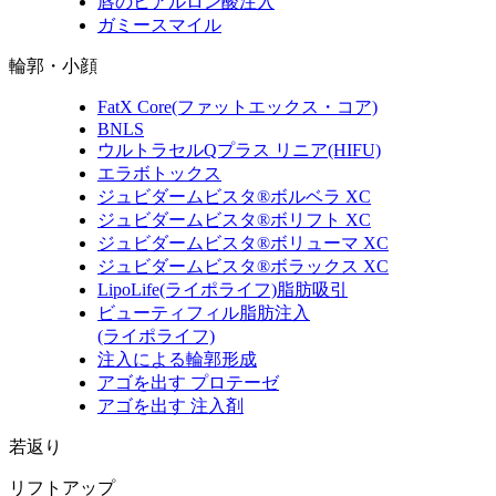
唇のヒアルロン酸注入
ガミースマイル
輪郭・小顔
FatX Core
(ファットエックス・コア)
BNLS
ウルトラセルQプラス リニア
(HIFU)
エラボトックス
ジュビダームビスタ®ボルベラ XC
ジュビダームビスタ®ボリフト XC
ジュビダームビスタ®ボリューマ XC
ジュビダームビスタ®ボラックス XC
LipoLife
(ライポライフ)
脂肪吸引
ビューティフィル脂肪注入
(ライポライフ)
注入による輪郭形成
アゴを出す プロテーゼ
アゴを出す 注入剤
若返り
リフトアップ