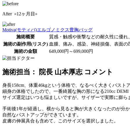
After «12ヶ月目»
Motiva(モティバ)エルゴノミクス
豊胸バッグ
施術概要
質感・触感や衝撃などの耐久性に優れ
施術の副作用(リスク)
血腫、痛み、感染、神経損傷、表面の
施術の金額
649,000円～699,000円
施術担当： 院長 山本厚志 コメント
身長158cm、体重46kgという体格で、なるべく大きくバス
細身の体格でしたので、一番綺麗な胸の形になる210cc DEMI 
サイズ選定はいつも悩ましいですが、サイザーで実際に膨ら
手術後1年が経過し、横から見ると胸が大きくなったのが分
自然なバストアップができています。
皮膚の伸展具合も含めて、このサイズを選択しました。