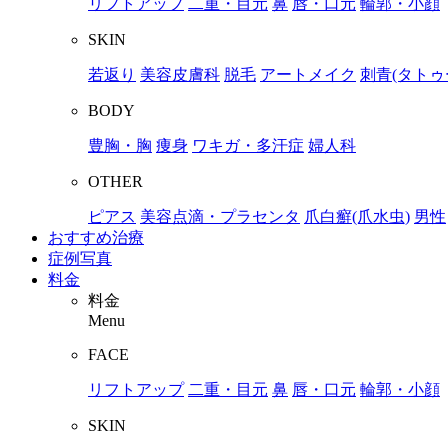
リフトアップ
二重・目元
鼻
唇・口元
輪郭・小顔
SKIN
若返り
美容皮膚科
脱毛
アートメイク
刺青(タトゥ
BODY
豊胸・胸
痩身
ワキガ・多汗症
婦人科
OTHER
ピアス
美容点滴・プラセンタ
爪白癬(爪水虫)
男性
おすすめ治療
症例写真
料金
料金
Menu
FACE
リフトアップ
二重・目元
鼻
唇・口元
輪郭・小顔
SKIN