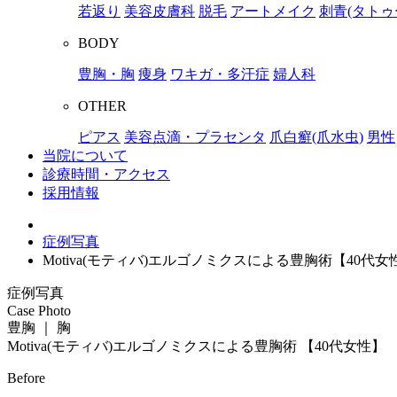
若返り
美容皮膚科
脱毛
アートメイク
刺青(タトゥ
BODY
豊胸・胸
痩身
ワキガ・多汗症
婦人科
OTHER
ピアス
美容点滴・プラセンタ
爪白癬(爪水虫)
男性
当院について
診療時間・アクセス
採用情報
症例写真
Motiva(モティバ)エルゴノミクスによる豊胸術【40代女
症例写真
Case Photo
豊胸 ｜ 胸
Motiva(モティバ)エルゴノミクスによる豊胸術
【40代女性】
Before