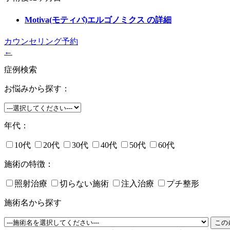
Motiva(モティバ)エルゴノミクス
の詳細
カウンセリング予約
←
症例検索
お悩みから探す：
年代：
10代
20代
30代
40代
50代
60代
施術の特徴：
照射治療
切らない施術
注入治療
プチ整形
施術名から探す