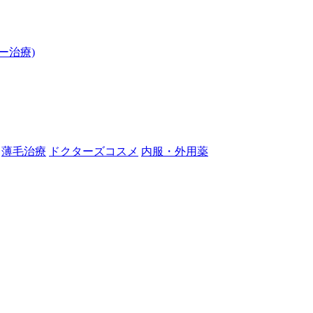
ー治療)
薄毛治療
ドクターズコスメ
内服・外用薬