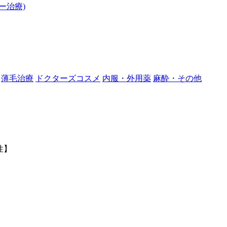
ー治療)
薄毛治療
ドクターズコスメ
内服・外用薬
麻酔・その他
性】