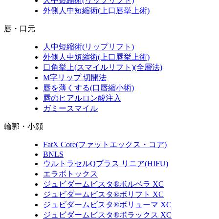
人中短縮術
(リップリフト)
外側人中短縮術
(上口唇挙上術)
唇・口元
人中短縮術
(リップリフト)
外側人中短縮術
(上口唇挙上術)
口角挙上
(スマイルリフト)(全層法)
M字リップ 切開法
唇を薄くする
(口唇縮小術)
唇のヒアルロン酸注入
ガミースマイル
輪郭・小顔
FatX Core
(ファットエックス・コア)
BNLS
ウルトラセルQプラス リニア
(HIFU)
エラボトックス
ジュビダームビスタ®ボルベラ XC
ジュビダームビスタ®ボリフト XC
ジュビダームビスタ®ボリューマ XC
ジュビダームビスタ®ボラックス XC