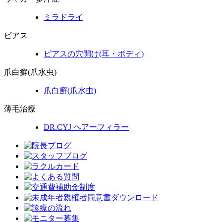
ミラドライ
ピアス
ピアスの穴開け(耳・ボディ)
爪白癬(爪水虫)
爪白癬
(爪水虫)
薄毛治療
DR.CYJ ヘアーフィラー