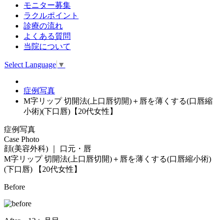
モニター募集
ラクルポイント
診療の流れ
よくある質問
当院について
Select Language
▼
症例写真
M字リップ 切開法(上口唇切開)＋唇を薄くする(口唇縮
小術)(下口唇)【20代女性】
症例写真
Case Photo
顔(美容外科) ｜ 口元・唇
M字リップ 切開法(上口唇切開)＋唇を薄くする(口唇縮小術)
(下口唇)
【20代女性】
Before