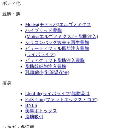
ボディ他
豊胸・胸
Motiva
(モティバ)
エルゴノミクス
ハイブリッド豊胸
(Motivaエルゴノミクス2＋脂肪注入)
シリコンバッグ抜去＋再生豊胸
ビューティフィル脂肪注入豊胸
(ライポライフ)
ピュアグラフト脂肪注入豊胸
脂肪幹細胞注入豊胸
乳頭縮小
(乳管温存法)
痩身
LipoLife
(ライポライフ)
脂肪吸引
FatX Core
(ファットエックス・コア)
BNLS
美脚ボトックス
脂肪吸引
ワキガ・多汗症