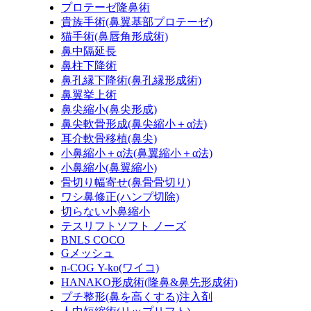
プロテーゼ隆鼻術
貴族手術
(鼻翼基部プロテーゼ)
猫手術
(鼻唇角形成術)
鼻中隔延長
鼻柱下降術
鼻孔縁下降術
(鼻孔縁形成術)
鼻翼挙上術
鼻尖縮小
(鼻尖形成)
鼻尖軟骨形成
(鼻尖縮小＋α法)
耳介軟骨移植
(鼻尖)
小鼻縮小＋α法
(鼻翼縮小＋α法)
小鼻縮小
(鼻翼縮小)
骨切り幅寄せ
(鼻骨骨切り)
ワシ鼻修正
(ハンプ切除)
切らない小鼻縮小
テスリフトソフト ノーズ
BNLS COCO
Gメッシュ
n-COG Y-ko
(ワイコ)
HANAKO形成術
(隆鼻&鼻先形成術)
プチ整形
(鼻を高くする)
注入剤