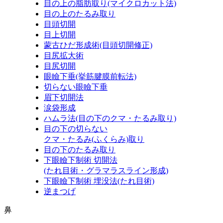
目の上の脂肪取り
(マイクロカット法)
目の上のたるみ取り
目頭切開
目上切開
蒙古ひだ形成術
(目頭切開修正)
目尻拡大術
目尻切開
眼瞼下垂
(挙筋腱膜前転法)
切らない眼瞼下垂
眉下切開法
涙袋形成
ハムラ法
(目の下のクマ・たるみ取り)
目の下の切らない
クマ・たるみ
(ふくらみ)
取り
目の下のたるみ取り
下眼瞼下制術 切開法
(たれ目術・グラマラスライン形成)
下眼瞼下制術 埋没法
(たれ目術)
逆まつげ
鼻