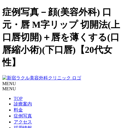
症例写真－顔(美容外科) 口
元・唇 M字リップ 切開法(上
口唇切開)＋唇を薄くする(口
唇縮小術)(下口唇)【20代女
性】
MENU
MENU
TOP
診療案内
料金
症例写真
アクセス
採用情報