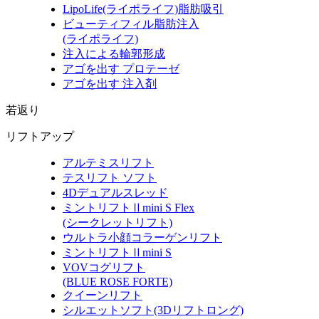
LipoLife
(ライポライフ)
脂肪吸引
ビューティフィル脂肪注入
(ライポライフ)
注入による輪郭形成
アゴを出す プロテーゼ
アゴを出す 注入剤
若返り
リフトアップ
アルテミスリフト
テスリフト ソフト
4Dデュアルスレッド
ミントリフトⅡmini S Flex
(シークレットリフト)
ウルトラ小顔コラーゲンリフト
ミントリフトⅡmini S
VOVコグリフト
(BLUE ROSE FORTE)
クイーンリフト
シルエットソフト
(3Dリフトロング)