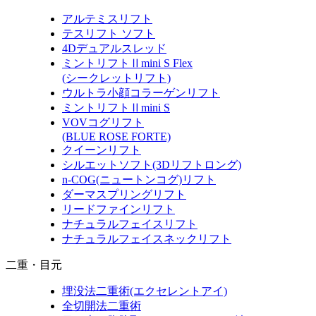
アルテミスリフト
テスリフト ソフト
4Dデュアルスレッド
ミントリフトⅡmini S Flex
(シークレットリフト)
ウルトラ小顔コラーゲンリフト
ミントリフトⅡmini S
VOVコグリフト
(BLUE ROSE FORTE)
クイーンリフト
シルエットソフト
(3Dリフトロング)
n-COG
(ニュートンコグ)
リフト
ダーマスプリングリフト
リードファインリフト
ナチュラルフェイスリフト
ナチュラルフェイスネックリフト
二重・目元
埋没法二重術
(エクセレントアイ)
全切開法二重術