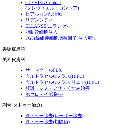
CLEVIEL Contour
(クレヴィエル・コントア)
ヒアルロン酸治療
リデンシティ
ELLANSE
(エランセ)
脂肪幹細胞注入
FGF
(線維芽細胞増殖因子)
注入療法
美容皮膚科
美容皮膚科
サーマクールFLX
ウルトラセルQプラス
(HIFU)
ウルトラセルQプラス リニア
(HIFU)
肝斑・シミ・アザ・くすみ治療
ホクロ・イボ 除去
刺青(タトゥー治療)
タトゥー除去
(レーザー除去)
タトゥー除去
(切除術)