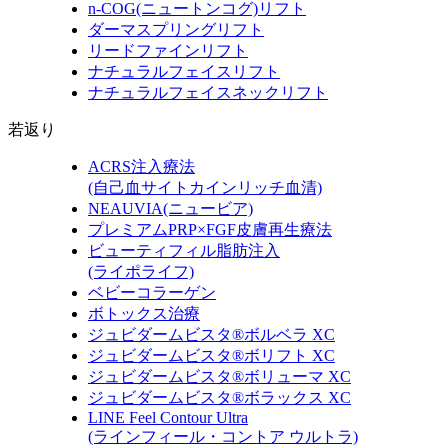
n-COG
(ニュートンコグ)
リフト
ダーマスプリングリフト
リードファインリフト
ナチュラルフェイスリフト
ナチュラルフェイスネックリフト
若返り
ACRS注入療法
(自己血サイトカインリッチ血清)
NEAUVIA
(ニュービア)
プレミアムPRP×FGF皮膚再生療法
ビューティフィル脂肪注入
(ライポライフ)
ベビーコラーゲン
ボトックス治療
ジュビダームビスタ®ボルベラ XC
ジュビダームビスタ®ボリフト XC
ジュビダームビスタ®ボリューマ XC
ジュビダームビスタ®ボラックス XC
LINE Feel Contour Ultra
(ラインフィール・コントア ウルトラ)