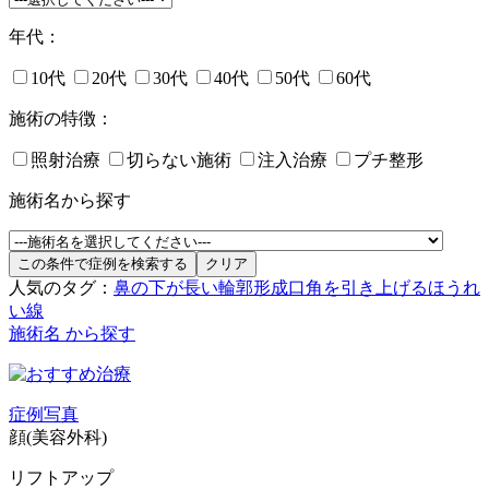
年代：
10代
20代
30代
40代
50代
60代
施術の特徴：
照射治療
切らない施術
注入治療
プチ整形
施術名から探す
人気のタグ：
鼻の下が長い
輪郭形成
口角を引き上げる
ほうれ
い線
施術名 から探す
症例写真
顔(美容外科)
リフトアップ