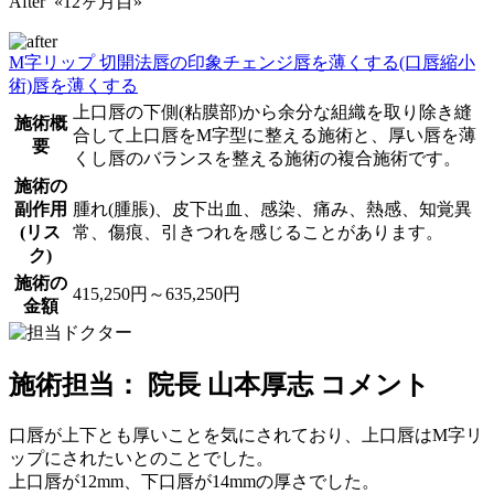
After «12ヶ月目»
M字リップ 切開法
唇の印象チェンジ
唇を薄くする(口唇縮小
術)
唇を薄くする
上口唇の下側(粘膜部)から余分な組織を取り除き縫
施術概
合して上口唇をM字型に整える施術と、厚い唇を薄
要
くし唇のバランスを整える施術の複合施術です。
施術の
副作用
腫れ(腫脹)、皮下出血、感染、痛み、熱感、知覚異
(リス
常、傷痕、引きつれを感じることがあります。
ク)
施術の
415,250円～635,250円
金額
施術担当： 院長 山本厚志 コメント
口唇が上下とも厚いことを気にされており、上口唇はM字リ
ップにされたいとのことでした。
上口唇が12mm、下口唇が14mmの厚さでした。