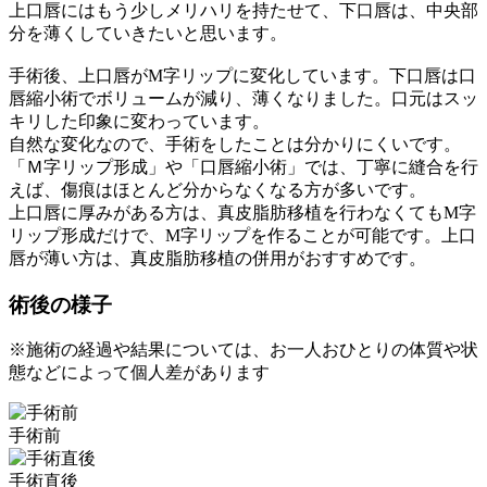
上口唇にはもう少しメリハリを持たせて、下口唇は、中央部
分を薄くしていきたいと思います。
手術後、上口唇がM字リップに変化しています。下口唇は口
唇縮小術でボリュームが減り、薄くなりました。口元はスッ
キリした印象に変わっています。
自然な変化なので、手術をしたことは分かりにくいです。
「Ｍ字リップ形成」や「口唇縮小術」では、丁寧に縫合を行
えば、傷痕はほとんど分からなくなる方が多いです。
上口唇に厚みがある方は、真皮脂肪移植を行わなくてもM字
リップ形成だけで、M字リップを作ることが可能です。上口
唇が薄い方は、真皮脂肪移植の併用がおすすめです。
術後の様子
※施術の経過や結果については、お一人おひとりの体質や状
態などによって個人差があります
手術前
手術直後