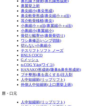
鼻孔縁下降術
(鼻孔縁形成術)
鼻翼挙上術
鼻尖縮小
(鼻尖形成)
鼻尖軟骨形成
(鼻尖縮小＋α法)
耳介軟骨移植
(鼻尖)
小鼻縮小＋α法
(鼻翼縮小＋α法)
小鼻縮小
(鼻翼縮小)
骨切り幅寄せ
(鼻骨骨切り)
ワシ鼻修正
(ハンプ切除)
切らない小鼻縮小
テスリフトソフト ノーズ
BNLS COCO
Gメッシュ
n-COG Y-ko
(ワイコ)
HANAKO形成術
(隆鼻&鼻先形成術)
プチ整形
(鼻を高くする)
注入剤
人中短縮術
(リップリフト)
外側人中短縮術
(上口唇挙上術)
唇・口元
人中短縮術
(リップリフト)