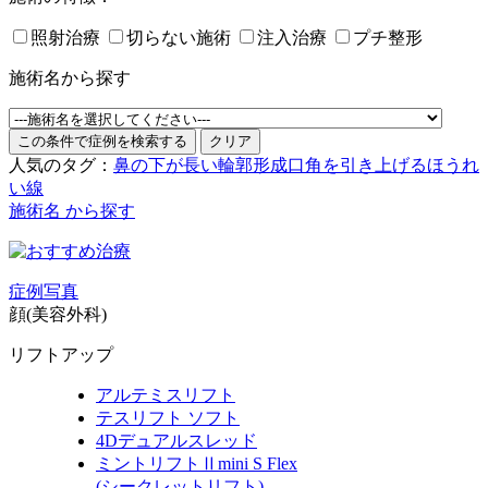
照射治療
切らない施術
注入治療
プチ整形
施術名から探す
人気のタグ：
鼻の下が長い
輪郭形成
口角を引き上げる
ほうれ
い線
施術名 から探す
症例写真
顔(美容外科)
リフトアップ
アルテミスリフト
テスリフト ソフト
4Dデュアルスレッド
ミントリフトⅡmini S Flex
(シークレットリフト)