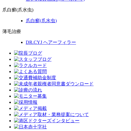
爪白癬(爪水虫)
爪白癬
(爪水虫)
薄毛治療
DR.CYJ ヘアーフィラー