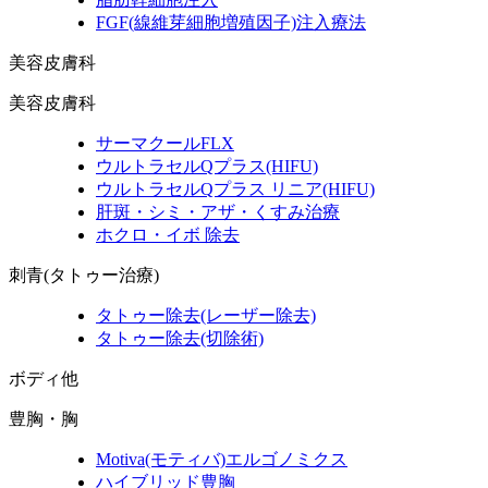
FGF
(線維芽細胞増殖因子)
注入療法
美容皮膚科
美容皮膚科
サーマクールFLX
ウルトラセルQプラス
(HIFU)
ウルトラセルQプラス リニア
(HIFU)
肝斑・シミ・アザ・くすみ治療
ホクロ・イボ 除去
刺青(タトゥー治療)
タトゥー除去
(レーザー除去)
タトゥー除去
(切除術)
ボディ他
豊胸・胸
Motiva
(モティバ)
エルゴノミクス
ハイブリッド豊胸