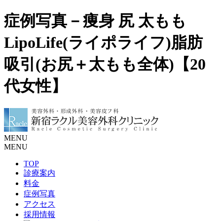
症例写真－痩身 尻 太もも
LipoLife(ライポライフ)脂肪
吸引(お尻＋太もも全体)【20
代女性】
MENU
MENU
TOP
診療案内
料金
症例写真
アクセス
採用情報