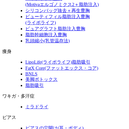
(Motivaエルゴノミクス2＋脂肪注入)
シリコンバッグ抜去＋再生豊胸
ビューティフィル脂肪注入豊胸
(ライポライフ)
ピュアグラフト脂肪注入豊胸
脂肪幹細胞注入豊胸
乳頭縮小
(乳管温存法)
痩身
LipoLife
(ライポライフ)
脂肪吸引
FatX Core
(ファットエックス・コア)
BNLS
美脚ボトックス
脂肪吸引
ワキガ・多汗症
ミラドライ
ピアス
ピアスの穴開け(耳・ボディ)