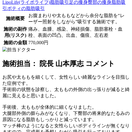
LipoLife(ライポライフ)脂肪吸引
足の痩身
臀部の痩身
脂肪吸
引
ボティの脂肪吸引
お腹まわりや太ももなどから余分な脂肪を“レ
施術概要
ーザー照射をしながら”吸引する施術です。
施術の副作
痛み、血腫、感染、神経損傷、脂肪塞栓・血
用(リスク)
栓、表面の凹凸、出血、傷痕、左右差
施術の金額
770,000円
施術担当： 院長 山本厚志 コメント
お尻や太ももを細くして、女性らしい綺麗なラインを目指し
た症例です。
手術前の状態を診察し、太ももの外側の出っ張りが減ると綺
麗に見えると思いました。
手術後、太ももが全体的に細くなりました。
大腿部外側の膨らみがなくなり、下臀部の将来的なたるみの
原因になる脂肪もしっかりと減っています。
マッチ棒のようになると女性らしいボディラインが無くなり
ますので、完成形を予想しながら吸引を行っております。