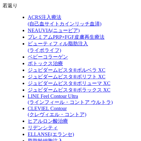
若返り
ACRS注入療法
(自己血サイトカインリッチ血清)
NEAUVIA
(ニュービア)
プレミアムPRP×FGF皮膚再生療法
ビューティフィル脂肪注入
(ライポライフ)
ベビーコラーゲン
ボトックス治療
ジュビダームビスタ®ボルベラ XC
ジュビダームビスタ®ボリフト XC
ジュビダームビスタ®ボリューマ XC
ジュビダームビスタ®ボラックス XC
LINE Feel Contour Ultra
(ラインフィール・コントア ウルトラ)
CLEVIEL Contour
(クレヴィエル・コントア)
ヒアルロン酸治療
リデンシティ
ELLANSE
(エランセ)
脂肪幹細胞注入