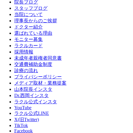
院長ブログ
スタッフブログ
当院について
理事長からのご挨拶
ドクター紹介
選ばれている理由
モニター募集
ラクルカード
採用情報
未成年者親権者同意書
交通費補助金制度
診療の流れ
プライバシーポリシー
メディア取材・業務提案
山本院長インスタ
Dr.西岡インスタ
ラクル公式インスタ
YouTube
ラクル公式LINE
X(旧Twitter)
TikTok
Facebook