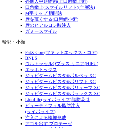
外側人中短縮術
(上口唇挙上術)
口角挙上
(スマイルリフト)(全層法)
M字リップ 切開法
唇を薄くする
(口唇縮小術)
唇のヒアルロン酸注入
ガミースマイル
輪郭・小顔
FatX Core
(ファットエックス・コア)
BNLS
ウルトラセルQプラス リニア
(HIFU)
エラボトックス
ジュビダームビスタ®ボルベラ XC
ジュビダームビスタ®ボリフト XC
ジュビダームビスタ®ボリューマ XC
ジュビダームビスタ®ボラックス XC
LipoLife
(ライポライフ)
脂肪吸引
ビューティフィル脂肪注入
(ライポライフ)
注入による輪郭形成
アゴを出す プロテーゼ