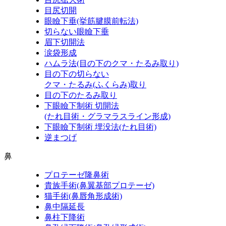
目尻切開
眼瞼下垂
(挙筋腱膜前転法)
切らない眼瞼下垂
眉下切開法
涙袋形成
ハムラ法
(目の下のクマ・たるみ取り)
目の下の切らない
クマ・たるみ
(ふくらみ)
取り
目の下のたるみ取り
下眼瞼下制術 切開法
(たれ目術・グラマラスライン形成)
下眼瞼下制術 埋没法
(たれ目術)
逆まつげ
鼻
プロテーゼ隆鼻術
貴族手術
(鼻翼基部プロテーゼ)
猫手術
(鼻唇角形成術)
鼻中隔延長
鼻柱下降術