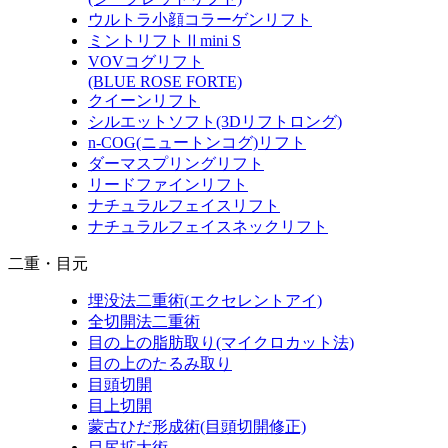
ウルトラ小顔コラーゲンリフト
ミントリフトⅡmini S
VOVコグリフト
(BLUE ROSE FORTE)
クイーンリフト
シルエットソフト
(3Dリフトロング)
n-COG
(ニュートンコグ)
リフト
ダーマスプリングリフト
リードファインリフト
ナチュラルフェイスリフト
ナチュラルフェイスネックリフト
二重・目元
埋没法二重術
(エクセレントアイ)
全切開法二重術
目の上の脂肪取り
(マイクロカット法)
目の上のたるみ取り
目頭切開
目上切開
蒙古ひだ形成術
(目頭切開修正)
目尻拡大術