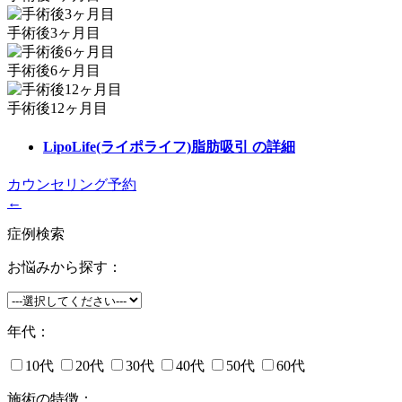
手術後3ヶ月目
手術後6ヶ月目
手術後12ヶ月目
LipoLife(ライポライフ)脂肪吸引
の詳細
カウンセリング予約
←
症例検索
お悩みから探す：
年代：
10代
20代
30代
40代
50代
60代
施術の特徴：