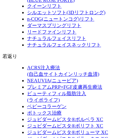
(BLUE ROSE FORTE)
クイーンリフト
シルエットソフト
(3Dリフトロング)
n-COG
(ニュートンコグ)
リフト
ダーマスプリングリフト
リードファインリフト
ナチュラルフェイスリフト
ナチュラルフェイスネックリフト
若返り
ACRS注入療法
(自己血サイトカインリッチ血清)
NEAUVIA
(ニュービア)
プレミアムPRP×FGF皮膚再生療法
ビューティフィル脂肪注入
(ライポライフ)
ベビーコラーゲン
ボトックス治療
ジュビダームビスタ®ボルベラ XC
ジュビダームビスタ®ボリフト XC
ジュビダームビスタ®ボリューマ XC