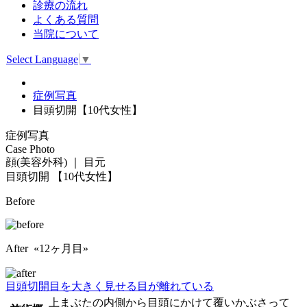
診療の流れ
よくある質問
当院について
Select Language
▼
症例写真
目頭切開【10代女性】
症例写真
Case Photo
顔(美容外科) ｜ 目元
目頭切開
【10代女性】
Before
After «12ヶ月目»
目頭切開
目を大きく見せる
目が離れている
上まぶたの内側から目頭にかけて覆いかぶさって