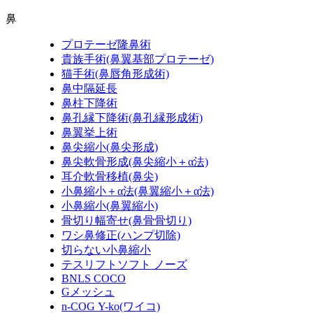
鼻
プロテーゼ隆鼻術
貴族手術
(鼻翼基部プロテーゼ)
猫手術
(鼻唇角形成術)
鼻中隔延長
鼻柱下降術
鼻孔縁下降術
(鼻孔縁形成術)
鼻翼挙上術
鼻尖縮小
(鼻尖形成)
鼻尖軟骨形成
(鼻尖縮小＋α法)
耳介軟骨移植
(鼻尖)
小鼻縮小＋α法
(鼻翼縮小＋α法)
小鼻縮小
(鼻翼縮小)
骨切り幅寄せ
(鼻骨骨切り)
ワシ鼻修正
(ハンプ切除)
切らない小鼻縮小
テスリフトソフト ノーズ
BNLS COCO
Gメッシュ
n-COG Y-ko
(ワイコ)