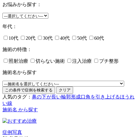
お悩みから探す：
年代：
10代
20代
30代
40代
50代
60代
施術の特徴：
照射治療
切らない施術
注入治療
プチ整形
施術名から探す
人気のタグ：
鼻の下が長い
輪郭形成
口角を引き上げる
ほうれ
い線
施術名 から探す
症例写真