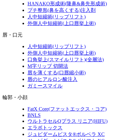
HANAKO形成術
(隆鼻&鼻先形成術)
プチ整形
(鼻を高くする)
注入剤
人中短縮術
(リップリフト)
外側人中短縮術
(上口唇挙上術)
唇・口元
人中短縮術
(リップリフト)
外側人中短縮術
(上口唇挙上術)
口角挙上
(スマイルリフト)(全層法)
M字リップ 切開法
唇を薄くする
(口唇縮小術)
唇のヒアルロン酸注入
ガミースマイル
輪郭・小顔
FatX Core
(ファットエックス・コア)
BNLS
ウルトラセルQプラス リニア
(HIFU)
エラボトックス
ジュビダームビスタ®ボルベラ XC