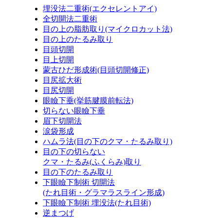
埋没法二重術
(エクセレントアイ)
全切開法二重術
目の上の脂肪取り
(マイクロカット法)
目の上のたるみ取り
目頭切開
目上切開
蒙古ひだ形成術
(目頭切開修正)
目尻拡大術
目尻切開
眼瞼下垂
(挙筋腱膜前転法)
切らない眼瞼下垂
眉下切開法
涙袋形成
ハムラ法
(目の下のクマ・たるみ取り)
目の下の切らない
クマ・たるみ
(ふくらみ)
取り
目の下のたるみ取り
下眼瞼下制術 切開法
(たれ目術・グラマラスライン形成)
下眼瞼下制術 埋没法
(たれ目術)
逆まつげ