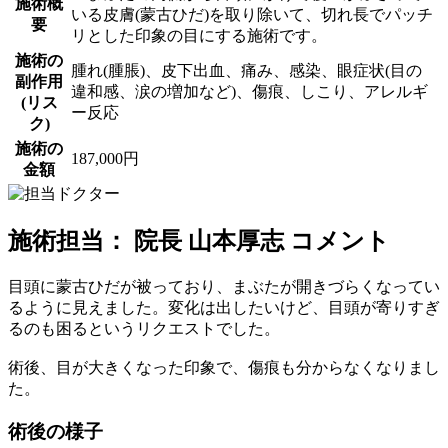
施術概
いる皮膚(蒙古ひだ)を取り除いて、切れ長でパッチ
要
リとした印象の目にする施術です。
施術の
腫れ(腫脹)、皮下出血、痛み、感染、眼症状(目の
副作用
違和感、涙の増加など)、傷痕、しこり、アレルギ
(リス
ー反応
ク)
施術の
187,000円
金額
施術担当： 院長 山本厚志 コメント
目頭に蒙古ひだが被っており、まぶたが開きづらくなってい
るように見えました。変化は出したいけど、目頭が寄りすぎ
るのも困るというリクエストでした。
術後、目が大きくなった印象で、傷痕も分からなくなりまし
た。
術後の様子