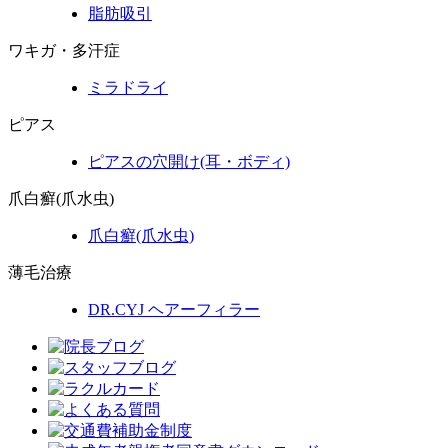
脂肪吸引
ワキガ・多汗症
ミラドライ
ピアス
ピアスの穴開け(耳・ボディ)
爪白癬(爪水虫)
爪白癬
(爪水虫)
薄毛治療
DR.CYJ ヘアーフィラー