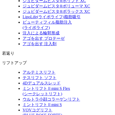
ジュビダームビスタ®ボリフト XC
ジュビダームビスタ®ボリューマ XC
ジュビダームビスタ®ボラックス XC
LipoLife
(ライポライフ)
脂肪吸引
ビューティフィル脂肪注入
(ライポライフ)
注入による輪郭形成
アゴを出す プロテーゼ
アゴを出す 注入剤
若返り
リフトアップ
アルテミスリフト
テスリフト ソフト
4Dデュアルスレッド
ミントリフトⅡmini S Flex
(シークレットリフト)
ウルトラ小顔コラーゲンリフト
ミントリフトⅡmini S
VOVコグリフト