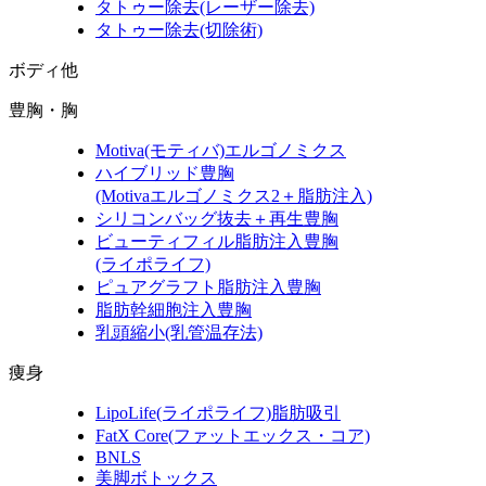
タトゥー除去
(レーザー除去)
タトゥー除去
(切除術)
ボディ他
豊胸・胸
Motiva
(モティバ)
エルゴノミクス
ハイブリッド豊胸
(Motivaエルゴノミクス2＋脂肪注入)
シリコンバッグ抜去＋再生豊胸
ビューティフィル脂肪注入豊胸
(ライポライフ)
ピュアグラフト脂肪注入豊胸
脂肪幹細胞注入豊胸
乳頭縮小
(乳管温存法)
痩身
LipoLife
(ライポライフ)
脂肪吸引
FatX Core
(ファットエックス・コア)
BNLS
美脚ボトックス