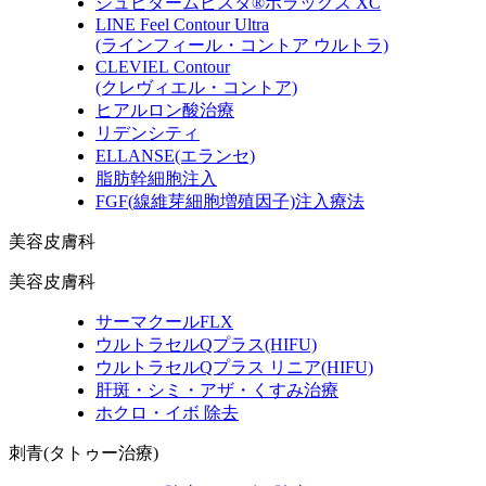
ジュビダームビスタ®ボラックス XC
LINE Feel Contour Ultra
(ラインフィール・コントア ウルトラ)
CLEVIEL Contour
(クレヴィエル・コントア)
ヒアルロン酸治療
リデンシティ
ELLANSE
(エランセ)
脂肪幹細胞注入
FGF
(線維芽細胞増殖因子)
注入療法
美容皮膚科
美容皮膚科
サーマクールFLX
ウルトラセルQプラス
(HIFU)
ウルトラセルQプラス リニア
(HIFU)
肝斑・シミ・アザ・くすみ治療
ホクロ・イボ 除去
刺青(タトゥー治療)