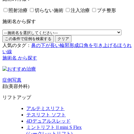
照射治療
切らない施術
注入治療
プチ整形
施術名から探す
人気のタグ：
鼻の下が長い
輪郭形成
口角を引き上げる
ほうれ
い線
施術名 から探す
症例写真
顔(美容外科)
リフトアップ
アルテミスリフト
テスリフト ソフト
4Dデュアルスレッド
ミントリフトⅡmini S Flex
(シークレットリフト)