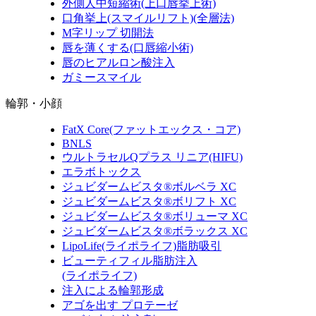
外側人中短縮術
(上口唇挙上術)
口角挙上
(スマイルリフト)(全層法)
M字リップ 切開法
唇を薄くする
(口唇縮小術)
唇のヒアルロン酸注入
ガミースマイル
輪郭・小顔
FatX Core
(ファットエックス・コア)
BNLS
ウルトラセルQプラス リニア
(HIFU)
エラボトックス
ジュビダームビスタ®ボルベラ XC
ジュビダームビスタ®ボリフト XC
ジュビダームビスタ®ボリューマ XC
ジュビダームビスタ®ボラックス XC
LipoLife
(ライポライフ)
脂肪吸引
ビューティフィル脂肪注入
(ライポライフ)
注入による輪郭形成
アゴを出す プロテーゼ