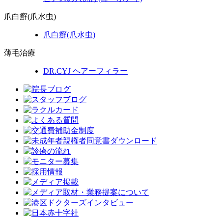
爪白癬(爪水虫)
爪白癬
(爪水虫)
薄毛治療
DR.CYJ ヘアーフィラー