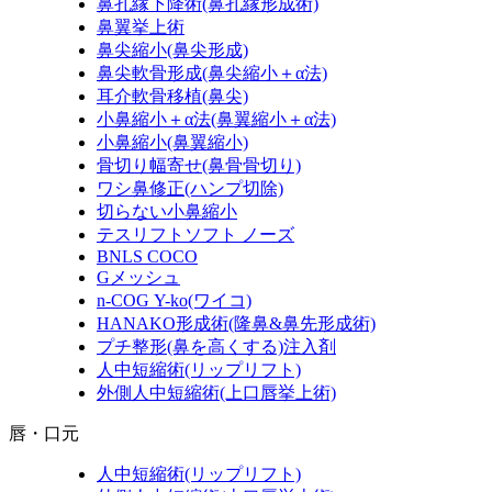
鼻孔縁下降術
(鼻孔縁形成術)
鼻翼挙上術
鼻尖縮小
(鼻尖形成)
鼻尖軟骨形成
(鼻尖縮小＋α法)
耳介軟骨移植
(鼻尖)
小鼻縮小＋α法
(鼻翼縮小＋α法)
小鼻縮小
(鼻翼縮小)
骨切り幅寄せ
(鼻骨骨切り)
ワシ鼻修正
(ハンプ切除)
切らない小鼻縮小
テスリフトソフト ノーズ
BNLS COCO
Gメッシュ
n-COG Y-ko
(ワイコ)
HANAKO形成術
(隆鼻&鼻先形成術)
プチ整形
(鼻を高くする)
注入剤
人中短縮術
(リップリフト)
外側人中短縮術
(上口唇挙上術)
唇・口元
人中短縮術
(リップリフト)