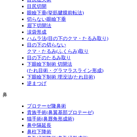
目尻切開
眼瞼下垂
(挙筋腱膜前転法)
切らない眼瞼下垂
眉下切開法
涙袋形成
ハムラ法
(目の下のクマ・たるみ取り)
目の下の切らない
クマ・たるみ
(ふくらみ)
取り
目の下のたるみ取り
下眼瞼下制術 切開法
(たれ目術・グラマラスライン形成)
下眼瞼下制術 埋没法
(たれ目術)
逆まつげ
鼻
プロテーゼ隆鼻術
貴族手術
(鼻翼基部プロテーゼ)
猫手術
(鼻唇角形成術)
鼻中隔延長
鼻柱下降術