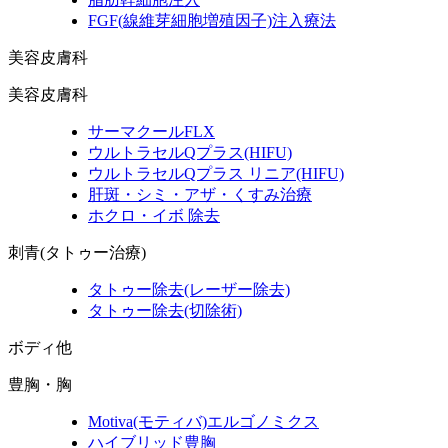
FGF
(線維芽細胞増殖因子)
注入療法
美容皮膚科
美容皮膚科
サーマクールFLX
ウルトラセルQプラス
(HIFU)
ウルトラセルQプラス リニア
(HIFU)
肝斑・シミ・アザ・くすみ治療
ホクロ・イボ 除去
刺青(タトゥー治療)
タトゥー除去
(レーザー除去)
タトゥー除去
(切除術)
ボディ他
豊胸・胸
Motiva
(モティバ)
エルゴノミクス
ハイブリッド豊胸