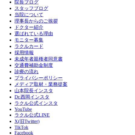
院長ブログ
スタッフブログ
当院について
理事長からのご挨拶
ドクター紹介
選ばれている理由
モニター募集
ラクルカード
採用情報
未成年者親権者同意書
交通費補助金制度
診療の流れ
プライバシーポリシー
メディア取材・業務提案
山本院長インスタ
Dr.西岡インスタ
ラクル公式インスタ
YouTube
ラクル公式LINE
X(旧Twitter)
TikTok
Facebook