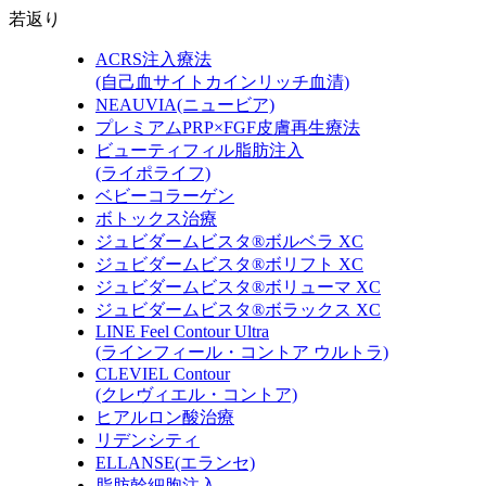
若返り
ACRS注入療法
(自己血サイトカインリッチ血清)
NEAUVIA
(ニュービア)
プレミアムPRP×FGF皮膚再生療法
ビューティフィル脂肪注入
(ライポライフ)
ベビーコラーゲン
ボトックス治療
ジュビダームビスタ®ボルベラ XC
ジュビダームビスタ®ボリフト XC
ジュビダームビスタ®ボリューマ XC
ジュビダームビスタ®ボラックス XC
LINE Feel Contour Ultra
(ラインフィール・コントア ウルトラ)
CLEVIEL Contour
(クレヴィエル・コントア)
ヒアルロン酸治療
リデンシティ
ELLANSE
(エランセ)
脂肪幹細胞注入