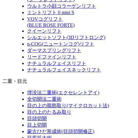
ウルトラ小顔コラーゲンリフト
ミントリフトⅡmini S
VOVコグリフト
(BLUE ROSE FORTE)
クイーンリフト
シルエットソフト
(3Dリフトロング)
n-COG
(ニュートンコグ)
リフト
ダーマスプリングリフト
リードファインリフト
ナチュラルフェイスリフト
ナチュラルフェイスネックリフト
二重・目元
埋没法二重術
(エクセレントアイ)
全切開法二重術
目の上の脂肪取り
(マイクロカット法)
目の上のたるみ取り
目頭切開
目上切開
蒙古ひだ形成術
(目頭切開修正)
目尻拡大術