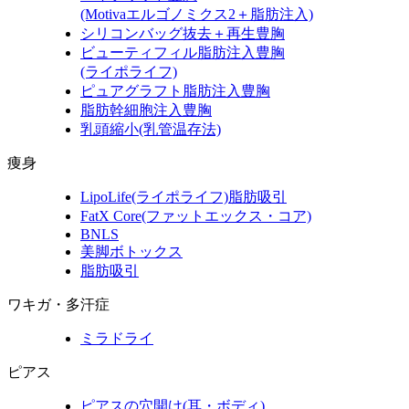
(Motivaエルゴノミクス2＋脂肪注入)
シリコンバッグ抜去＋再生豊胸
ビューティフィル脂肪注入豊胸
(ライポライフ)
ピュアグラフト脂肪注入豊胸
脂肪幹細胞注入豊胸
乳頭縮小
(乳管温存法)
痩身
LipoLife
(ライポライフ)
脂肪吸引
FatX Core
(ファットエックス・コア)
BNLS
美脚ボトックス
脂肪吸引
ワキガ・多汗症
ミラドライ
ピアス
ピアスの穴開け(耳・ボディ)