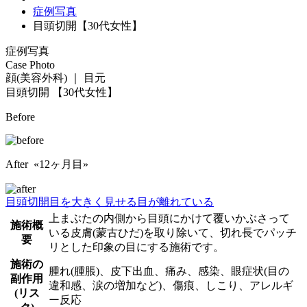
症例写真
目頭切開【30代女性】
症例写真
Case Photo
顔(美容外科) ｜ 目元
目頭切開
【30代女性】
Before
After «12ヶ月目»
目頭切開
目を大きく見せる
目が離れている
上まぶたの内側から目頭にかけて覆いかぶさって
施術概
いる皮膚(蒙古ひだ)を取り除いて、切れ長でパッチ
要
リとした印象の目にする施術です。
施術の
腫れ(腫脹)、皮下出血、痛み、感染、眼症状(目の
副作用
違和感、涙の増加など)、傷痕、しこり、アレルギ
(リス
ー反応