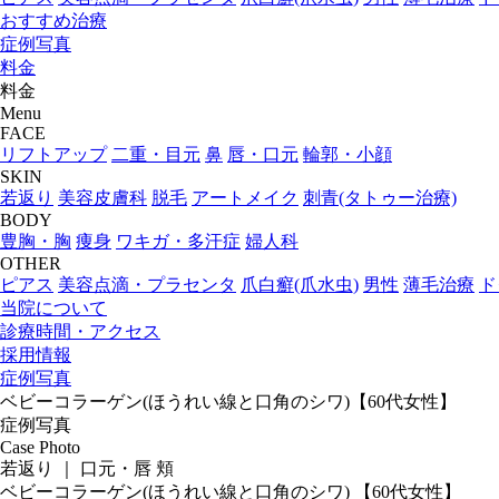
おすすめ治療
症例写真
料金
料金
Menu
FACE
リフトアップ
二重・目元
鼻
唇・口元
輪郭・小顔
SKIN
若返り
美容皮膚科
脱毛
アートメイク
刺青(タトゥー治療)
BODY
豊胸・胸
痩身
ワキガ・多汗症
婦人科
OTHER
ピアス
美容点滴・プラセンタ
爪白癬(爪水虫)
男性
薄毛治療
ド
当院について
診療時間・アクセス
採用情報
症例写真
ベビーコラーゲン(ほうれい線と口角のシワ)【60代女性】
症例写真
Case Photo
若返り ｜ 口元・唇 頬
ベビーコラーゲン(ほうれい線と口角のシワ)
【60代女性】