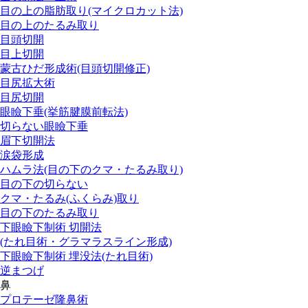
目の上の脂肪取り
(マイクロカット法)
目の上のたるみ取り
目頭切開
目上切開
蒙古ひだ形成術
(目頭切開修正)
目尻拡大術
目尻切開
眼瞼下垂
(挙筋腱膜前転法)
切らない眼瞼下垂
眉下切開法
涙袋形成
ハムラ法
(目の下のクマ・たるみ取り)
目の下の切らない
クマ・たるみ
(ふくらみ)
取り
目の下のたるみ取り
下眼瞼下制術 切開法
(たれ目術・グラマラスライン形成)
下眼瞼下制術 埋没法
(たれ目術)
逆まつげ
鼻
プロテーゼ隆鼻術