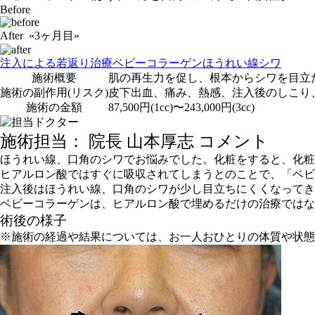
Before
After «3ヶ月目»
注入による若返り治療
ベビーコラーゲン
ほうれい線
シワ
施術概要
肌の再生力を促し、根本からシワを目立
施術の副作用(リスク)
皮下出血、痛み、熱感、注入後のしこり
施術の金額
87,500円(1cc)〜243,000円(3cc)
施術担当： 院長 山本厚志 コメント
ほうれい線、口角のシワでお悩みでした。化粧をすると、化粧
ヒアルロン酸ではすぐに吸収されてしまうとのことで、「ベビ
注入後はほうれい線、口角のシワが少し目立ちにくくなってき
ベビーコラーゲンは、ヒアルロン酸で埋めるだけの治療ではな
術後の様子
※施術の経過や結果については、お一人おひとりの体質や状態