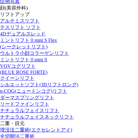
症例写真
顔(美容外科)
リフトアップ
アルテミスリフト
テスリフト ソフト
4Dデュアルスレッド
ミントリフトⅡmini S Flex
(シークレットリフト)
ウルトラ小顔コラーゲンリフト
ミントリフトⅡmini S
VOVコグリフト
(BLUE ROSE FORTE)
クイーンリフト
シルエットソフト
(3Dリフトロング)
n-COG
(ニュートンコグ)
リフト
ダーマスプリングリフト
リードファインリフト
ナチュラルフェイスリフト
ナチュラルフェイスネックリフト
二重・目元
埋没法二重術
(エクセレントアイ)
全切開法二重術