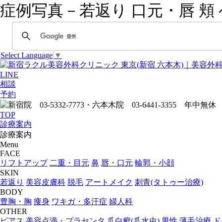
症例写真－若返り 口元・唇 頬
Select Language
▼
LINE
相談
予約
TOP
診療案内
診療案内
Menu
FACE
リフトアップ
二重・目元
鼻
唇・口元
輪郭・小顔
SKIN
若返り
美容皮膚科
脱毛
アートメイク
刺青(タトゥー治療)
BODY
豊胸・胸
痩身
ワキガ・多汗症
婦人科
OTHER
ピアス
美容点滴・プラセンタ
爪白癬(爪水虫)
男性
薄毛治療
ド