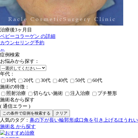
治療後3ヶ月目
ベビーコラーゲン
の詳細
カウンセリング予約
←
症例検索
お悩みから探す：
年代：
10代
20代
30代
40代
50代
60代
施術の特徴：
照射治療
切らない施術
注入治療
プチ整形
施術名から探す
( 通信エラー )
人気のタグ：
鼻の下が長い
輪郭形成
口角を引き上げる
ほうれい
施術名 から探す