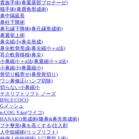
貴族手術
(鼻翼基部プロテーゼ)
猫手術
(鼻唇角形成術)
鼻中隔延長
鼻柱下降術
鼻孔縁下降術
(鼻孔縁形成術)
鼻翼挙上術
鼻尖縮小
(鼻尖形成)
鼻尖軟骨形成
(鼻尖縮小＋α法)
耳介軟骨移植
(鼻尖)
小鼻縮小＋α法
(鼻翼縮小＋α法)
小鼻縮小
(鼻翼縮小)
骨切り幅寄せ
(鼻骨骨切り)
ワシ鼻修正
(ハンプ切除)
切らない小鼻縮小
テスリフトソフト ノーズ
BNLS COCO
Gメッシュ
n-COG Y-ko
(ワイコ)
HANAKO形成術
(隆鼻&鼻先形成術)
プチ整形
(鼻を高くする)
注入剤
人中短縮術
(リップリフト)
外側人中短縮術
(上口唇挙上術)