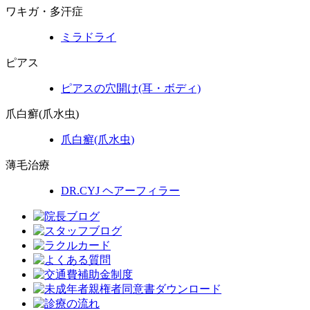
ワキガ・多汗症
ミラドライ
ピアス
ピアスの穴開け(耳・ボディ)
爪白癬(爪水虫)
爪白癬
(爪水虫)
薄毛治療
DR.CYJ ヘアーフィラー