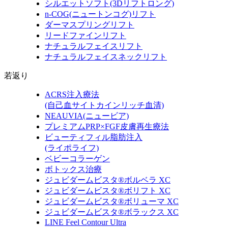
シルエットソフト
(3Dリフトロング)
n-COG
(ニュートンコグ)
リフト
ダーマスプリングリフト
リードファインリフト
ナチュラルフェイスリフト
ナチュラルフェイスネックリフト
若返り
ACRS注入療法
(自己血サイトカインリッチ血清)
NEAUVIA
(ニュービア)
プレミアムPRP×FGF皮膚再生療法
ビューティフィル脂肪注入
(ライポライフ)
ベビーコラーゲン
ボトックス治療
ジュビダームビスタ®ボルベラ XC
ジュビダームビスタ®ボリフト XC
ジュビダームビスタ®ボリューマ XC
ジュビダームビスタ®ボラックス XC
LINE Feel Contour Ultra