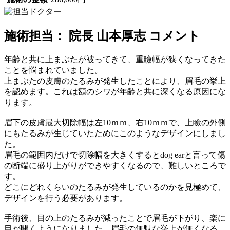
施術担当： 院長 山本厚志 コメント
年齢と共に上まぶたが被ってきて、重瞼幅が狭くなってきた
ことを悩まれていました。
上まぶたの皮膚のたるみが発生したことにより、眉毛の挙上
を認めます。これは額のシワが年齢と共に深くなる原因にな
ります。
眉下の皮膚最大切除幅は左10ｍｍ、右10ｍｍで、上瞼の外側
にもたるみが生じていたためにこのようなデザインにしまし
た。
眉毛の範囲内だけで切除幅を大きくするとdog earと言って傷
の断端に盛り上がりができやすくなるので、難しいところで
す。
どこにどれくらいのたるみが発生しているのかを見極めて、
デザインを行う必要があります。
手術後、目の上のたるみが減ったことで眉毛が下がり、楽に
目が開くようになりました。眉毛の無駄な挙上が無くなる