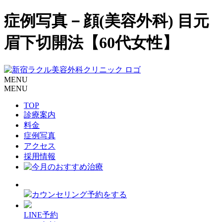
症例写真－顔(美容外科) 目元
眉下切開法【60代女性】
MENU
MENU
TOP
診療案内
料金
症例写真
アクセス
採用情報
カウンセリング予約をする
LINE予約