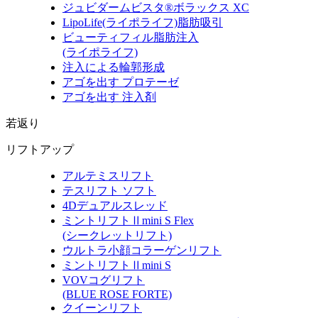
ジュビダームビスタ®ボラックス XC
LipoLife
(ライポライフ)
脂肪吸引
ビューティフィル脂肪注入
(ライポライフ)
注入による輪郭形成
アゴを出す プロテーゼ
アゴを出す 注入剤
若返り
リフトアップ
アルテミスリフト
テスリフト ソフト
4Dデュアルスレッド
ミントリフトⅡmini S Flex
(シークレットリフト)
ウルトラ小顔コラーゲンリフト
ミントリフトⅡmini S
VOVコグリフト
(BLUE ROSE FORTE)
クイーンリフト