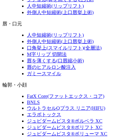
人中短縮術
(リップリフト)
外側人中短縮術
(上口唇挙上術)
唇・口元
人中短縮術
(リップリフト)
外側人中短縮術
(上口唇挙上術)
口角挙上
(スマイルリフト)(全層法)
M字リップ 切開法
唇を薄くする
(口唇縮小術)
唇のヒアルロン酸注入
ガミースマイル
輪郭・小顔
FatX Core
(ファットエックス・コア)
BNLS
ウルトラセルQプラス リニア
(HIFU)
エラボトックス
ジュビダームビスタ®ボルベラ XC
ジュビダームビスタ®ボリフト XC
ジュビダームビスタ®ボリューマ XC