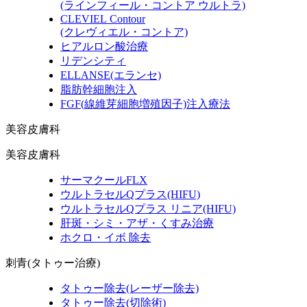
(ラインフィール・コントア ウルトラ)
CLEVIEL Contour
(クレヴィエル・コントア)
ヒアルロン酸治療
リデンシティ
ELLANSE
(エランセ)
脂肪幹細胞注入
FGF
(線維芽細胞増殖因子)
注入療法
美容皮膚科
美容皮膚科
サーマクールFLX
ウルトラセルQプラス
(HIFU)
ウルトラセルQプラス リニア
(HIFU)
肝斑・シミ・アザ・くすみ治療
ホクロ・イボ 除去
刺青(タトゥー治療)
タトゥー除去
(レーザー除去)
タトゥー除去
(切除術)