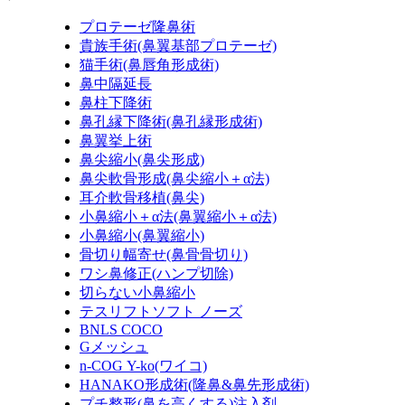
プロテーゼ隆鼻術
貴族手術
(鼻翼基部プロテーゼ)
猫手術
(鼻唇角形成術)
鼻中隔延長
鼻柱下降術
鼻孔縁下降術
(鼻孔縁形成術)
鼻翼挙上術
鼻尖縮小
(鼻尖形成)
鼻尖軟骨形成
(鼻尖縮小＋α法)
耳介軟骨移植
(鼻尖)
小鼻縮小＋α法
(鼻翼縮小＋α法)
小鼻縮小
(鼻翼縮小)
骨切り幅寄せ
(鼻骨骨切り)
ワシ鼻修正
(ハンプ切除)
切らない小鼻縮小
テスリフトソフト ノーズ
BNLS COCO
Gメッシュ
n-COG Y-ko
(ワイコ)
HANAKO形成術
(隆鼻&鼻先形成術)
プチ整形
(鼻を高くする)
注入剤