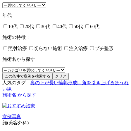
年代：
10代
20代
30代
40代
50代
60代
施術の特徴：
照射治療
切らない施術
注入治療
プチ整形
施術名から探す
人気のタグ：
鼻の下が長い
輪郭形成
口角を引き上げる
ほうれ
い線
施術名 から探す
症例写真
顔(美容外科)