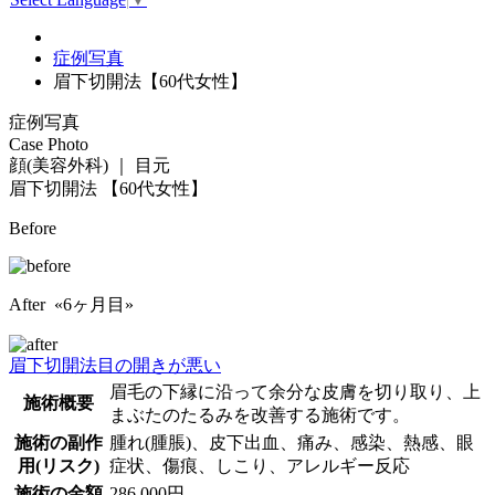
症例写真
眉下切開法【60代女性】
症例写真
Case Photo
顔(美容外科) ｜ 目元
眉下切開法
【60代女性】
Before
After «6ヶ月目»
眉下切開法
目の開きが悪い
眉毛の下縁に沿って余分な皮膚を切り取り、上
施術概要
まぶたのたるみを改善する施術です。
施術の副作
腫れ(腫脹)、皮下出血、痛み、感染、熱感、眼
用(リスク)
症状、傷痕、しこり、アレルギー反応
施術の金額
286,000円