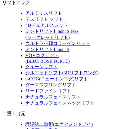
リフトアップ
アルテミスリフト
テスリフト ソフト
4Dデュアルスレッド
ミントリフトⅡmini S Flex
(シークレットリフト)
ウルトラ小顔コラーゲンリフト
ミントリフトⅡmini S
VOVコグリフト
(BLUE ROSE FORTE)
クイーンリフト
シルエットソフト
(3Dリフトロング)
n-COG
(ニュートンコグ)
リフト
ダーマスプリングリフト
リードファインリフト
ナチュラルフェイスリフト
ナチュラルフェイスネックリフト
二重・目元
埋没法二重術
(エクセレントアイ)