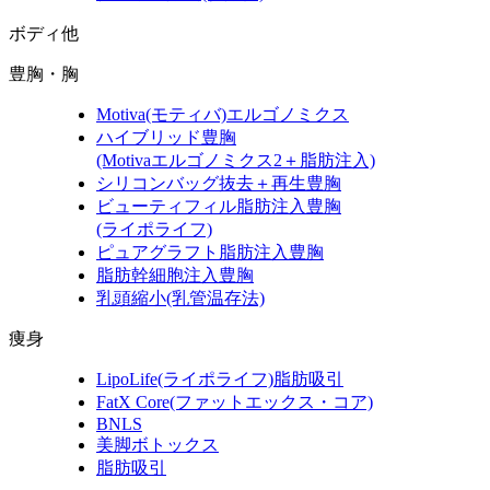
ボディ他
豊胸・胸
Motiva
(モティバ)
エルゴノミクス
ハイブリッド豊胸
(Motivaエルゴノミクス2＋脂肪注入)
シリコンバッグ抜去＋再生豊胸
ビューティフィル脂肪注入豊胸
(ライポライフ)
ピュアグラフト脂肪注入豊胸
脂肪幹細胞注入豊胸
乳頭縮小
(乳管温存法)
痩身
LipoLife
(ライポライフ)
脂肪吸引
FatX Core
(ファットエックス・コア)
BNLS
美脚ボトックス
脂肪吸引