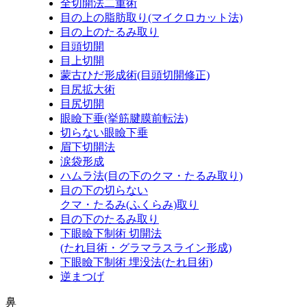
全切開法二重術
目の上の脂肪取り
(マイクロカット法)
目の上のたるみ取り
目頭切開
目上切開
蒙古ひだ形成術
(目頭切開修正)
目尻拡大術
目尻切開
眼瞼下垂
(挙筋腱膜前転法)
切らない眼瞼下垂
眉下切開法
涙袋形成
ハムラ法
(目の下のクマ・たるみ取り)
目の下の切らない
クマ・たるみ
(ふくらみ)
取り
目の下のたるみ取り
下眼瞼下制術 切開法
(たれ目術・グラマラスライン形成)
下眼瞼下制術 埋没法
(たれ目術)
逆まつげ
鼻