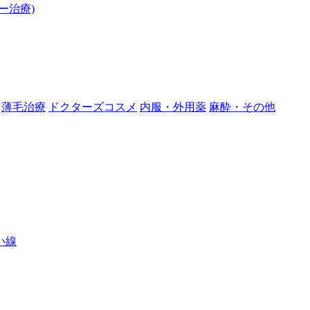
ー治療)
薄毛治療
ドクターズコスメ
内服・外用薬
麻酔・その他
い線