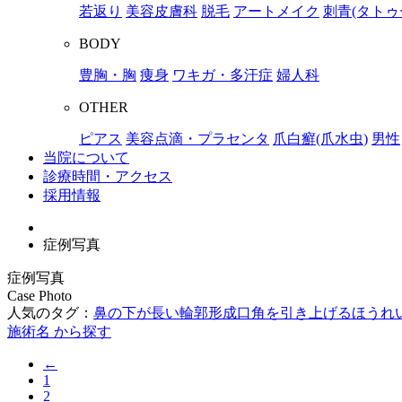
若返り
美容皮膚科
脱毛
アートメイク
刺青(タトゥ
BODY
豊胸・胸
痩身
ワキガ・多汗症
婦人科
OTHER
ピアス
美容点滴・プラセンタ
爪白癬(爪水虫)
男性
当院について
診療時間・アクセス
採用情報
症例写真
症例写真
Case Photo
人気のタグ：
鼻の下が長い
輪郭形成
口角を引き上げる
ほうれ
施術名 から探す
←
1
2