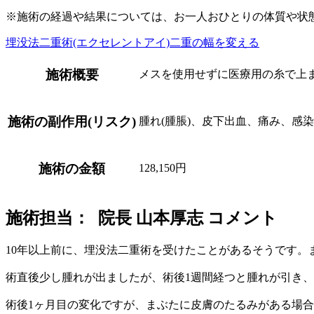
※施術の経過や結果については、お一人おひとりの体質や状
埋没法二重術(エクセレントアイ)
二重の幅を変える
施術概要
メスを使用せずに医療用の糸で上
施術の副作用(リスク)
腫れ(腫脹)、皮下出血、痛み、感
施術の金額
128,150円
施術担当： 院長 山本厚志 コメント
10年以上前に、埋没法二重術を受けたことがあるそうです
術直後少し腫れが出ましたが、術後1週間経つと腫れが引き
術後1ヶ月目の変化ですが、まぶたに皮膚のたるみがある場