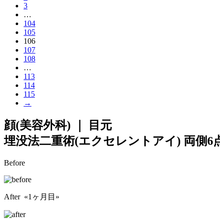
3
…
104
105
106
107
108
…
113
114
115
→
顔(美容外科) ｜ 目元
埋没法二重術(エクセレントアイ) 両側6点
Before
After «1ヶ月目»