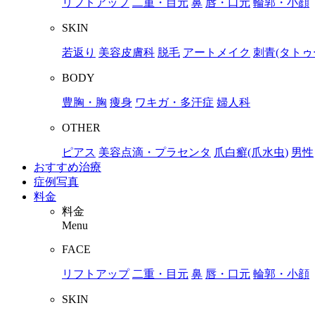
リフトアップ
二重・目元
鼻
唇・口元
輪郭・小顔
SKIN
若返り
美容皮膚科
脱毛
アートメイク
刺青(タトゥ
BODY
豊胸・胸
痩身
ワキガ・多汗症
婦人科
OTHER
ピアス
美容点滴・プラセンタ
爪白癬(爪水虫)
男性
おすすめ治療
症例写真
料金
料金
Menu
FACE
リフトアップ
二重・目元
鼻
唇・口元
輪郭・小顔
SKIN