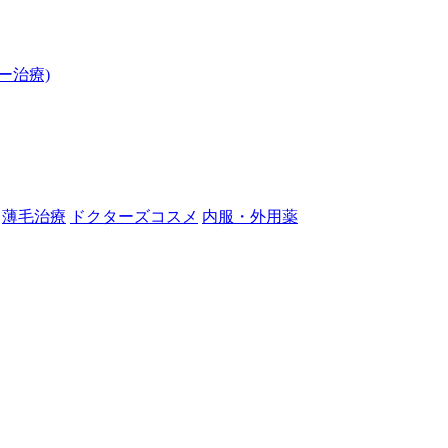
ー治療)
薄毛治療
ドクターズコスメ
内服・外用薬