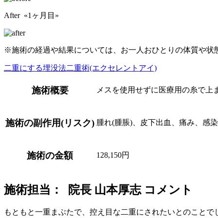
After «1ヶ月目»
※施術の経過や結果については、お一人おひとりの体質や状
二重にする
埋没法二重術(エクセレントアイ)
施術概要
メスを使用せずに医療用の糸で上
施術の副作用(リスク)
腫れ(腫脹)、皮下出血、痛み、感
施術の金額
128,150円
施術担当： 院長 山本厚志 コメント
もともと一重まぶたで、控え目な二重にされたいとのことで