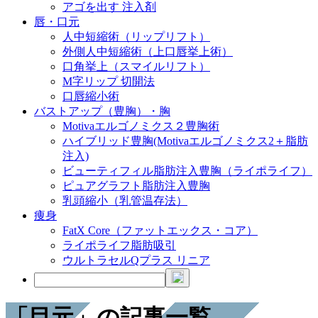
アゴを出す 注入剤
唇・口元
人中短縮術（リップリフト）
外側人中短縮術（上口唇挙上術）
口角挙上（スマイルリフト）
M字リップ 切開法
口唇縮小術
バストアップ（豊胸）・胸
Motivaエルゴノミクス２豊胸術
ハイブリッド豊胸(Motivaエルゴノミクス2＋脂肪
注入)
ビューティフィル脂肪注入豊胸（ライポライフ）
ピュアグラフト脂肪注入豊胸
乳頭縮小（乳管温存法）
痩身
FatX Core（ファットエックス・コア）
ライポライフ脂肪吸引
ウルトラセルQプラス リニア
「目元」の記事一覧