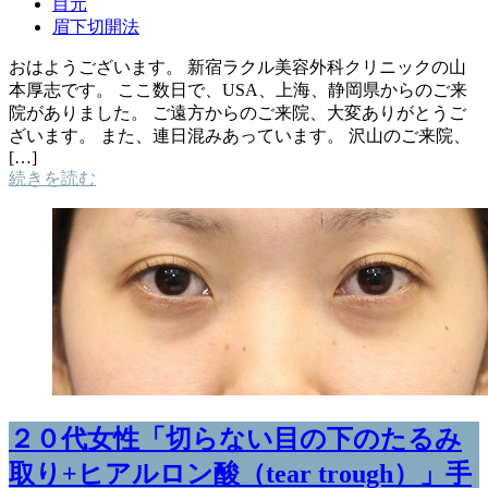
目元
眉下切開法
おはようございます。 新宿ラクル美容外科クリニックの山
本厚志です。 ここ数日で、USA、上海、静岡県からのご来
院がありました。 ご遠方からのご来院、大変ありがとうご
ざいます。 また、連日混みあっています。 沢山のご来院、
[…]
続きを読む
２０代女性「切らない目の下のたるみ
取り+ヒアルロン酸（tear trough）」手