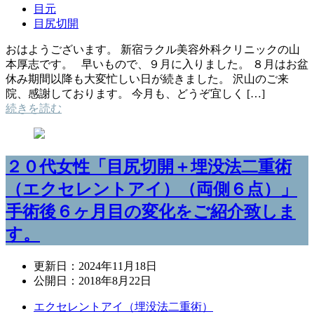
目元
目尻切開
おはようございます。 新宿ラクル美容外科クリニックの山
本厚志です。 早いもので、９月に入りました。 ８月はお盆
休み期間以降も大変忙しい日が続きました。 沢山のご来
院、感謝しております。 今月も、どうぞ宜しく […]
続きを読む
２０代女性「目尻切開＋埋没法二重術
（エクセレントアイ）（両側６点）」
手術後６ヶ月目の変化をご紹介致しま
す。
更新日：
2024年11月18日
公開日：
2018年8月22日
エクセレントアイ（埋没法二重術）