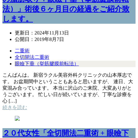
法）」術後６ヶ月目の経過をご紹介致
します。
更新日：
2024年11月13日
公開日：
2019年8月7日
二重術
全切開法二重術
眼瞼下垂（挙筋腱膜前転法）
こんばんは。 新宿ラクル美容外科クリニックの山本厚志で
す。 お盆期間中ということもあると思いますが、 連日、大
変混み合っています。 本当に沢山のご来院、大変ありがと
うございます。 忙しい日が続いていますが、丁寧な診療を
心 […]
続きを読む
２０代女性「全切開法二重術 + 眼瞼下