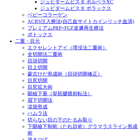
ジュビダームビスタ ボルベラXC
ジュビダームビスタ ボラックス
ベビーコラーゲン
ACRS注入療法(自己血サイトカインリッチ血清)
プレミアムPRP×FGF皮膚再生療法
ボトックス
二重・目元
エクセレントアイ（埋没法二重術）
全切開法二重術
目頭切開
目上切開
蒙古ひだ形成術（目頭切開修正）
目尻切開
目尻拡大術
眼瞼下垂（挙筋腱膜前転法）
眉下切開法
涙袋形成
ハムラ法
切らない目の下のたるみ取り
下眼瞼下制術（たれ目術）グラマラスライン形成
術
逆まつげ