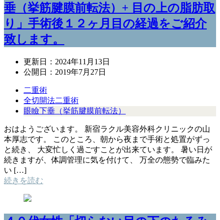
垂（挙筋腱膜前転法）+ 目の上の脂肪取
り」手術後１２ヶ月目の経過をご紹介
致します。
更新日：
2024年11月13日
公開日：
2019年7月27日
二重術
全切開法二重術
眼瞼下垂（挙筋腱膜前転法）
おはようございます。 新宿ラクル美容外科クリニックの山
本厚志です。 このところ、朝から夜まで手術と処置がずっ
と続き、 大変忙しく過ごすことが出来ています。 暑い日が
続きますが、体調管理に気を付けて、 万全の態勢で臨みた
い […]
続きを読む