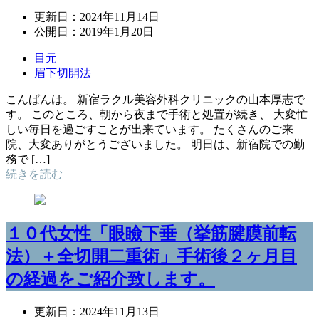
更新日：
2024年11月14日
公開日：
2019年1月20日
目元
眉下切開法
こんばんは。 新宿ラクル美容外科クリニックの山本厚志で
す。 このところ、朝から夜まで手術と処置が続き、 大変忙
しい毎日を過ごすことが出来ています。 たくさんのご来
院、大変ありがとうございました。 明日は、新宿院での勤
務で […]
続きを読む
１０代女性「眼瞼下垂（挙筋腱膜前転
法）＋全切開二重術」手術後２ヶ月目
の経過をご紹介致します。
更新日：
2024年11月13日