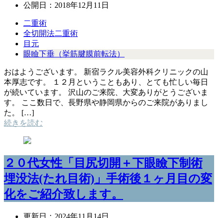
公開日：
2018年12月11日
二重術
全切開法二重術
目元
眼瞼下垂（挙筋腱膜前転法）
おはようございます。 新宿ラクル美容外科クリニックの山
本厚志です。 １２月ということもあり、とても忙しい毎日
が続いています。 沢山のご来院、大変ありがとうございま
す。 ここ数日で、長野県や静岡県からのご来院がありまし
た。 […]
続きを読む
２０代女性「目尻切開＋下眼瞼下制術
埋没法(たれ目術)」手術後１ヶ月目の変
化をご紹介致します。
更新日：
2024年11月14日