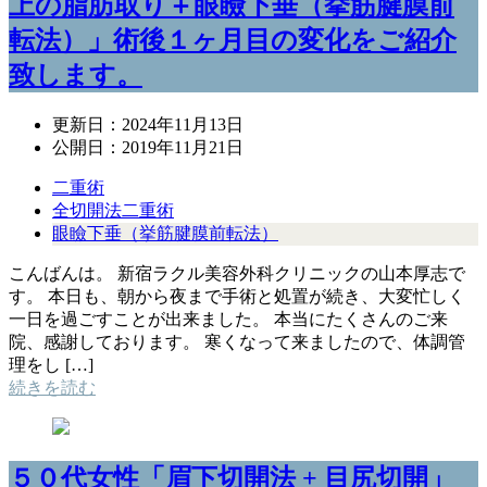
上の脂肪取り＋眼瞼下垂（挙筋腱膜前
転法）」術後１ヶ月目の変化をご紹介
致します。
更新日：
2024年11月13日
公開日：
2019年11月21日
二重術
全切開法二重術
眼瞼下垂（挙筋腱膜前転法）
こんばんは。 新宿ラクル美容外科クリニックの山本厚志で
す。 本日も、朝から夜まで手術と処置が続き、大変忙しく
一日を過ごすことが出来ました。 本当にたくさんのご来
院、感謝しております。 寒くなって来ましたので、体調管
理をし […]
続きを読む
５０代女性「眉下切開法 + 目尻切開」