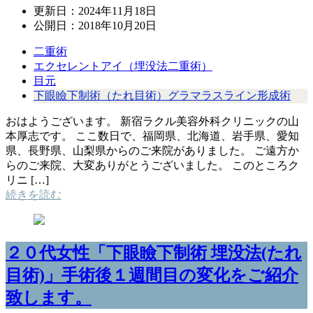
更新日：
2024年11月18日
公開日：
2018年10月20日
二重術
エクセレントアイ（埋没法二重術）
目元
下眼瞼下制術（たれ目術）グラマラスライン形成術
おはようございます。 新宿ラクル美容外科クリニックの山
本厚志です。 ここ数日で、福岡県、北海道、岩手県、愛知
県、長野県、山梨県からのご来院がありました。 ご遠方か
らのご来院、大変ありがとうございました。 このところク
リニ […]
続きを読む
２０代女性「下眼瞼下制術 埋没法(たれ
目術)」手術後１週間目の変化をご紹介
致します。