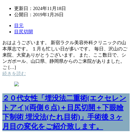
更新日：
2024年11月18日
公開日：
2019年1月26日
目元
目尻切開
おはようございます。 新宿ラクル美容外科クリニックの山
本厚志です。 １月も忙しい日が多いです。 毎日、沢山のご
来院、大変ありがとうございます。 また、ここ数日で、シ
ンガポール、山口県、静岡県からのご来院がありました。
ご […]
続きを読む
２０代女性「埋没法二重術(エクセレン
トアイ)(両側６点)＋目尻切開＋下眼瞼
下制術 埋没法(たれ目術)」手術後３ヶ
月目の変化をご紹介致します。