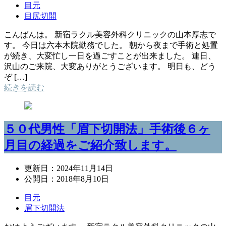
目元
目尻切開
こんばんは。 新宿ラクル美容外科クリニックの山本厚志で
す。 今日は六本木院勤務でした。 朝から夜まで手術と処置
が続き、大変忙し一日を過ごすことが出来ました。 連日、
沢山のご来院、大変ありがとうございます。 明日も、どう
ぞ […]
続きを読む
５０代男性「眉下切開法」手術後６ヶ
月目の経過をご紹介致します。
更新日：
2024年11月14日
公開日：
2018年8月10日
目元
眉下切開法