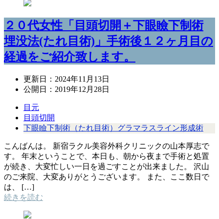
２０代女性「目頭切開＋下眼瞼下制術
埋没法(たれ目術)」手術後１２ヶ月目の
経過をご紹介致します。
更新日：
2024年11月13日
公開日：
2019年12月28日
目元
目頭切開
下眼瞼下制術（たれ目術）グラマラスライン形成術
こんばんは。 新宿ラクル美容外科クリニックの山本厚志で
す。 年末ということで、本日も、朝から夜まで手術と処置
が続き、大変忙しい一日を過ごすことが出来ました。 沢山
のご来院、大変ありがとうございます。 また、ここ数日で
は、 […]
続きを読む