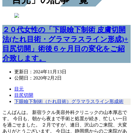
２０代女性の「下眼瞼下制術 皮膚切開
法(たれ目術・グラマラスライン形成)+
目尻切開」術後６ヶ月目の変化をご紹
介致します。
更新日：
2024年11月13日
公開日：
2020年2月2日
目元
目尻切開
下眼瞼下制術（たれ目術）グラマラスライン形成術
こんばんは。 新宿ラクル美容外科クリニックの山本厚志で
す。 今日も、朝から夜まで手術と処置が続き、忙しい一日
を過ごせました。 ２月ですが、連日、沢山のご来院、大変
ありがとうございます。 今日は、静岡県からのご来院があ