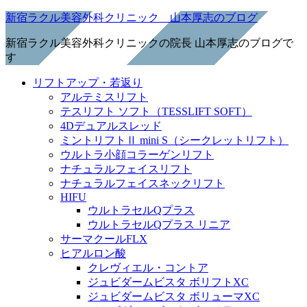
新宿ラクル美容外科クリニック 山本厚志のブログ
新宿ラクル美容外科クリニックの院長 山本厚志のブログで
す
リフトアップ・若返り
アルテミスリフト
テスリフト ソフト（TESSLIFT SOFT）
4Dデュアルスレッド
ミントリフトⅡ mini S（シークレットリフト）
ウルトラ小顔コラーゲンリフト
ナチュラルフェイスリフト
ナチュラルフェイスネックリフト
HIFU
ウルトラセルQプラス
ウルトラセルQプラス リニア
サーマクールFLX
ヒアルロン酸
クレヴィエル・コントア
ジュビダームビスタ ボリフトXC
ジュビダームビスタ ボリューマXC