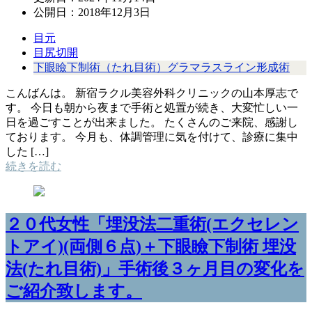
公開日：
2018年12月3日
目元
目尻切開
下眼瞼下制術（たれ目術）グラマラスライン形成術
こんばんは。 新宿ラクル美容外科クリニックの山本厚志で
す。 今日も朝から夜まで手術と処置が続き、大変忙しい一
日を過ごすことが出来ました。 たくさんのご来院、感謝し
ております。 今月も、体調管理に気を付けて、診療に集中
した […]
続きを読む
２０代女性「埋没法二重術(エクセレン
トアイ)(両側６点)＋下眼瞼下制術 埋没
法(たれ目術)」手術後３ヶ月目の変化を
ご紹介致します。