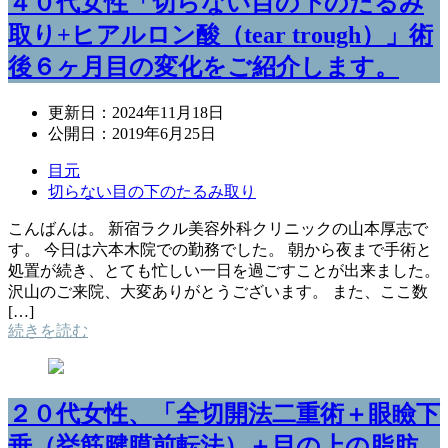
４０代女性「切らない目の下のたるみ
取り+ヒアルロン酸（tear trough）」術
後６ヶ月目の変化をご紹介します。
更新日：
2024年11月18日
公開日：
2019年6月25日
目元
切らない目の下のたるみ取り
こんばんは。 新宿ラクル美容外科クリニックの山本厚志で
す。 今日は六本木院での勤務でした。 朝から夜まで手術と
処置が続き、とても忙しい一日を過ごすことが出来ました。
沢山のご来院、大変ありがとうございます。 また、ここ数
[…]
続きを読む
２０代女性、「全切開法二重術＋眼瞼下
垂（挙筋腱膜前転法）＋目の上の脂肪