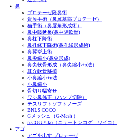
鼻
プロテーゼ隆鼻術
貴族手術（鼻翼基部プロテーゼ）
猫手術（鼻唇角形成術）
鼻中隔延長(鼻中隔軟骨)
鼻柱下降術
鼻孔縁下降術(鼻孔縁形成術)
鼻翼挙上術
鼻尖縮小(鼻尖形成)
鼻尖軟骨形成（鼻尖縮小+α法）
耳介軟骨移植
小鼻縮小+α法
小鼻縮小
骨切り幅寄せ
ワシ鼻修正（ハンプ切除）
テスリフトソフトノーズ
BNLS COCO
Gメッシュ（G-Mesh ）
n-COG Y-ko（ニュートンコグ ワイコ）
アゴ
アゴを出す プロテーゼ