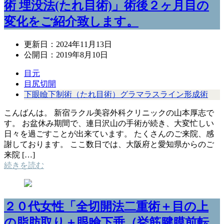
術 埋没法(たれ目術)」術後２ヶ月目の
変化をご紹介致します。
更新日：
2024年11月13日
公開日：
2019年8月10日
目元
目尻切開
下眼瞼下制術（たれ目術）グラマラスライン形成術
こんばんは。 新宿ラクル美容外科クリニックの山本厚志で
す。 お盆休み期間で、連日沢山の手術が続き、大変忙しい
日々を過ごすことが出来ています。 たくさんのご来院、感
謝しております。 ここ数日では、大阪府と愛知県からのご
来院 […]
続きを読む
２０代女性「全切開法二重術＋目の上
の脂肪取り＋眼瞼下垂（挙筋腱膜前転