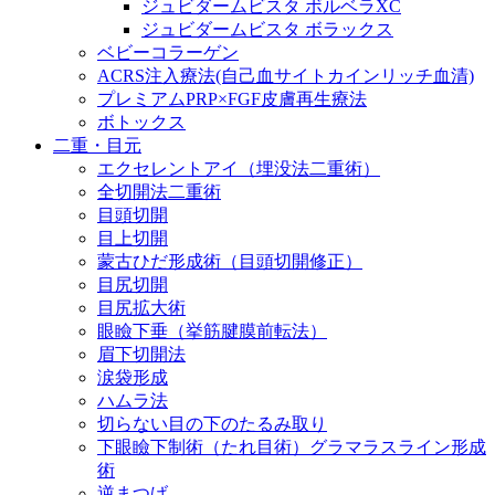
ジュビダームビスタ ボルベラXC
ジュビダームビスタ ボラックス
ベビーコラーゲン
ACRS注入療法(自己血サイトカインリッチ血清)
プレミアムPRP×FGF皮膚再生療法
ボトックス
二重・目元
エクセレントアイ（埋没法二重術）
全切開法二重術
目頭切開
目上切開
蒙古ひだ形成術（目頭切開修正）
目尻切開
目尻拡大術
眼瞼下垂（挙筋腱膜前転法）
眉下切開法
涙袋形成
ハムラ法
切らない目の下のたるみ取り
下眼瞼下制術（たれ目術）グラマラスライン形成
術
逆まつげ