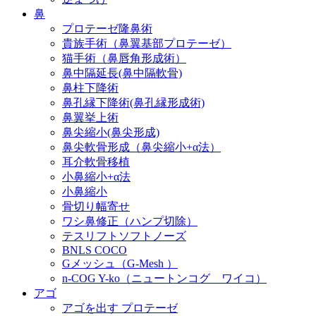
鼻
プロテーゼ隆鼻術
貴族手術（鼻翼基部プロテーゼ）
猫手術（鼻唇角形成術）
鼻中隔延長(鼻中隔軟骨)
鼻柱下降術
鼻孔縁下降術(鼻孔縁形成術)
鼻翼挙上術
鼻尖縮小(鼻尖形成)
鼻尖軟骨形成（鼻尖縮小+α法）
耳介軟骨移植
小鼻縮小+α法
小鼻縮小
骨切り幅寄せ
ワシ鼻修正（ハンプ切除）
テスリフトソフトノーズ
BNLS COCO
Gメッシュ（G-Mesh ）
n-COG Y-ko（ニュートンコグ ワイコ）
アゴ
アゴを出す プロテーゼ