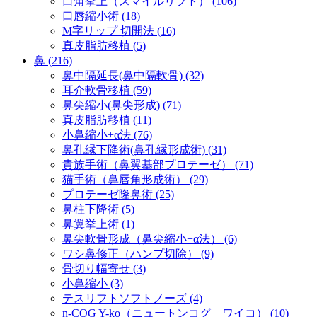
口角挙上（スマイルリフト） (106)
口唇縮小術 (18)
M字リップ 切開法 (16)
真皮脂肪移植 (5)
鼻 (216)
鼻中隔延長(鼻中隔軟骨) (32)
耳介軟骨移植 (59)
鼻尖縮小(鼻尖形成) (71)
真皮脂肪移植 (11)
小鼻縮小+α法 (76)
鼻孔縁下降術(鼻孔縁形成術) (31)
貴族手術（鼻翼基部プロテーゼ） (71)
猫手術（鼻唇角形成術） (29)
プロテーゼ隆鼻術 (25)
鼻柱下降術 (5)
鼻翼挙上術 (1)
鼻尖軟骨形成（鼻尖縮小+α法） (6)
ワシ鼻修正（ハンプ切除） (9)
骨切り幅寄せ (3)
小鼻縮小 (3)
テスリフトソフトノーズ (4)
n-COG Y-ko（ニュートンコグ ワイコ） (10)