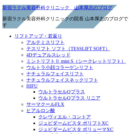
新宿ラクル美容外科クリニック 山本厚志のブログ
新宿ラクル美容外科クリニックの院長 山本厚志のブログで
す
リフトアップ・若返り
アルテミスリフト
テスリフト ソフト（TESSLIFT SOFT）
4Dデュアルスレッド
ミントリフトⅡ mini S（シークレットリフト）
ウルトラ小顔コラーゲンリフト
ナチュラルフェイスリフト
ナチュラルフェイスネックリフト
HIFU
ウルトラセルQプラス
ウルトラセルQプラス リニア
サーマクールFLX
ヒアルロン酸
クレヴィエル・コントア
ジュビダームビスタ ボリフトXC
ジュビダームビスタ ボリューマXC