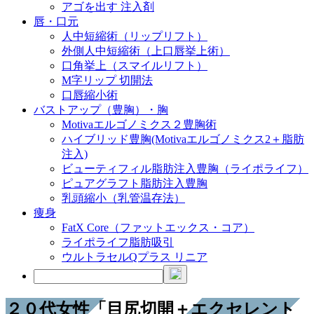
アゴを出す 注入剤
唇・口元
人中短縮術（リップリフト）
外側人中短縮術（上口唇挙上術）
口角挙上（スマイルリフト）
M字リップ 切開法
口唇縮小術
バストアップ（豊胸）・胸
Motivaエルゴノミクス２豊胸術
ハイブリッド豊胸(Motivaエルゴノミクス2＋脂肪
注入)
ビューティフィル脂肪注入豊胸（ライポライフ）
ピュアグラフト脂肪注入豊胸
乳頭縮小（乳管温存法）
痩身
FatX Core（ファットエックス・コア）
ライポライフ脂肪吸引
ウルトラセルQプラス リニア
２０代女性「目尻切開＋エクセレント