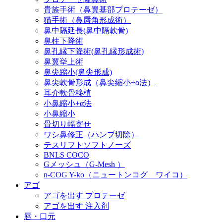
貴族手術（鼻翼基部プロテーゼ）
猫手術（鼻唇角形成術）
鼻中隔延長(鼻中隔軟骨)
鼻柱下降術
鼻孔縁下降術(鼻孔縁形成術)
鼻翼挙上術
鼻尖縮小(鼻尖形成)
鼻尖軟骨形成（鼻尖縮小+α法）
耳介軟骨移植
小鼻縮小+α法
小鼻縮小
骨切り幅寄せ
ワシ鼻修正（ハンプ切除）
テスリフトソフトノーズ
BNLS COCO
Gメッシュ（G-Mesh ）
n-COG Y-ko（ニュートンコグ ワイコ）
アゴ
アゴを出す プロテーゼ
アゴを出す 注入剤
唇・口元