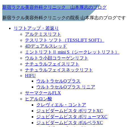
新宿ラクル美容外科クリニック 山本厚志のブログ
新宿ラクル美容外科クリニックの院長 山本厚志のブログです
リフトアップ・若返り
アルテミスリフト
テスリフト ソフト（TESSLIFT SOFT）
4Dデュアルスレッド
ミントリフトⅡ mini S（シークレットリフト）
ウルトラ小顔コラーゲンリフト
ナチュラルフェイスリフト
ナチュラルフェイスネックリフト
HIFU
ウルトラセルQプラス
ウルトラセルQプラス リニア
サーマクールFLX
ヒアルロン酸
クレヴィエル・コントア
ジュビダームビスタ ボリフトXC
ジュビダームビスタ ボリューマXC
ジュビダームビスタ ボルベラXC