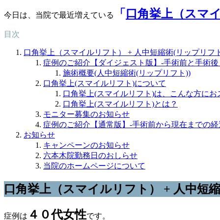
「
口角挙上（
スマ
今日は、当院で最近増えている
目次
口角挙上（スマイルリフト） + 人中短縮術(リップリフ
症例のご紹介【ダイジェスト版】-手術前と手術後
施術概要(人中短縮術(リップリフト))
口角挙上(スマイルリフト)について
口角挙上(スマイルリフト)は、こんな方にお
口角挙上(スマイルリフト)とは？
モニター募集のお知らせ
症例のご紹介【通常版】-手術前から現在までの経
お知らせ
キャンペーンのお知らせ
六本木院勤務日のおしらせ
当院のホームページについて
口角挙上（
スマイルリフト
） + 人中
４０代女性
症例は
です。