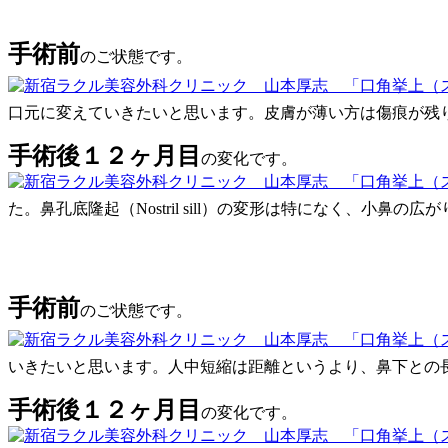
手術前
のご状態です。
口元に変えていきたいと思います。皮膚が薄い方は傷痕が残
手術後１２ヶ月目
の変化です。
た。
鼻孔底隆起（Nostril sill）の変形は特になく、小鼻の
手術前
のご状態です。
いきたいと思います。人中短縮は距離というより、鼻下との
手術後１２ヶ月目
の変化です。