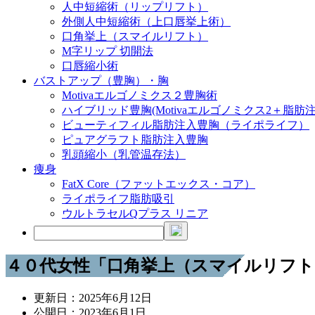
人中短縮術（リップリフト）
外側人中短縮術（上口唇挙上術）
口角挙上（スマイルリフト）
M字リップ 切開法
口唇縮小術
バストアップ（豊胸）・胸
Motivaエルゴノミクス２豊胸術
ハイブリッド豊胸(Motivaエルゴノミクス2＋脂肪注
ビューティフィル脂肪注入豊胸（ライポライフ）
ピュアグラフト脂肪注入豊胸
乳頭縮小（乳管温存法）
痩身
FatX Core（ファットエックス・コア）
ライポライフ脂肪吸引
ウルトラセルQプラス リニア
４０代女性「口角挙上（スマイルリフト
更新日：
2025年6月12日
公開日：
2023年6月1日