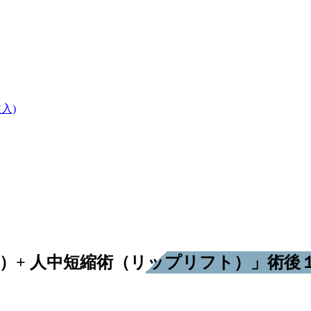
入)
）+ 人中短縮術（リップリフト）」術後