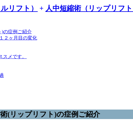
イルリフト
）
+
人中短縮術（リップリフト
ト)の症例ご紹介
１２ヶ月目の変化
ススメです。
過
短縮術(リップリフト)の症例ご紹介