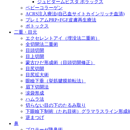
ジュビダームビスタ ボラックス
ベビーコラーゲン
ACRS注入療法(自己血サイトカインリッチ血清)
プレミアムPRP×FGF皮膚再生療法
ボトックス
二重・目元
エクセレントアイ（埋没法二重術）
全切開法二重術
目頭切開
目上切開
蒙古ひだ形成術（目頭切開修正）
目尻切開
目尻拡大術
眼瞼下垂（挙筋腱膜前転法）
眉下切開法
涙袋形成
ハムラ法
切らない目の下のたるみ取り
下眼瞼下制術（たれ目術）グラマラスライン形成
逆まつげ
鼻
プロテーゼ隆鼻術