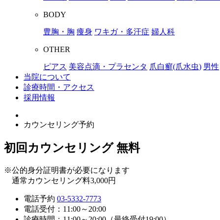
BODY
豊胸・胸
痩身
ワキガ・多汗症
婦人科
OTHER
ピアス
美容点滴・プラセンタ
爪白癬(爪水虫)
男性
当院について
診療時間・アクセス
採用情報
カウンセリング予約
初回カウンセリング
無料
※公的身分証明書が必要になります
通常カウンセリング料3,000円
電話予約
03-5332-7773
電話受付：11:00～20:00
診療時間：11:00～20:00（最終受付19:00）