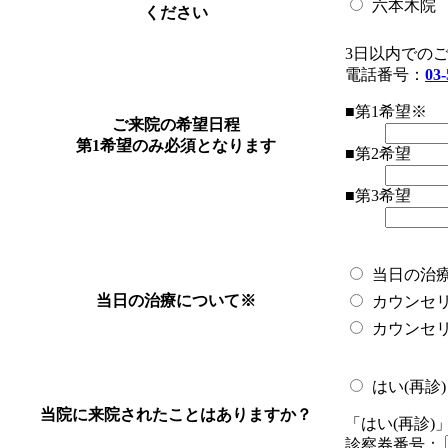
六本木院
ください
3日以内での
電話番号：
03-
■第1希望
※
ご来院の希望日程
第1希望のみ必須となります
■第2希望
■第3希望
当日の治
当日の治療について
※
カウンセ
カウンセ
はい(再診)
当院に来院されたことはありますか？
「はい(再診
診察券番号：