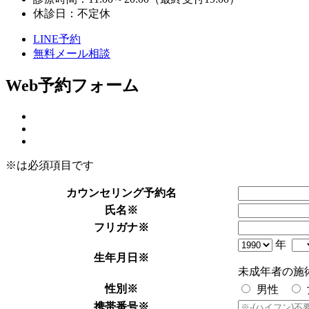
休診日：不定休
LINE予約
無料メール相談
Web予約フォーム
※は必須項目です
カウンセリング予約名
氏名
※
フリガナ
※
年
生年月日
※
未成年者の施
性別
※
男性
携帯番号
※