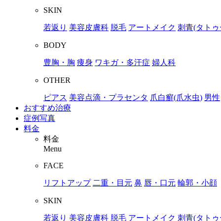
SKIN
若返り
美容皮膚科
脱毛
アートメイク
刺青(タトゥ
BODY
豊胸・胸
痩身
ワキガ・多汗症
婦人科
OTHER
ピアス
美容点滴・プラセンタ
爪白癬(爪水虫)
男性
おすすめ治療
症例写真
料金
料金
Menu
FACE
リフトアップ
二重・目元
鼻
唇・口元
輪郭・小顔
SKIN
若返り
美容皮膚科
脱毛
アートメイク
刺青(タトゥ