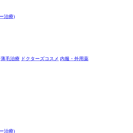
ー治療)
薄毛治療
ドクターズコスメ
内服・外用薬
ー治療)