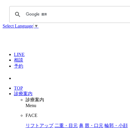
Select Language
▼
LINE
相談
予約
TOP
診療案内
診療案内
Menu
FACE
リフトアップ
二重・目元
鼻
唇・口元
輪郭・小顔