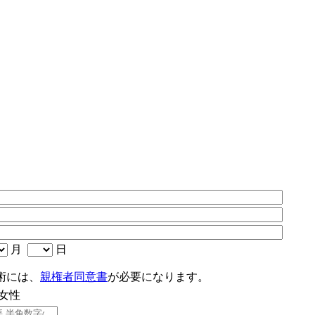
月
日
術には、
親権者同意書
が必要になります。
女性