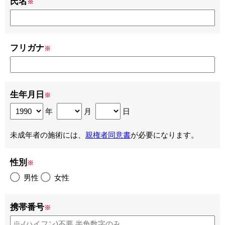
氏名
※
フリガナ
※
生年月日
※
年
月
日
未成年者の施術には、
親権者同意書
が必要になります。
性別
※
男性
女性
携帯番号
※