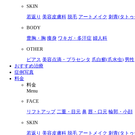
SKIN
若返り
美容皮膚科
脱毛
アートメイク
刺青(タトゥ
BODY
豊胸・胸
痩身
ワキガ・多汗症
婦人科
OTHER
ピアス
美容点滴・プラセンタ
爪白癬(爪水虫)
男性
おすすめ治療
症例写真
料金
料金
Menu
FACE
リフトアップ
二重・目元
鼻
唇・口元
輪郭・小顔
SKIN
若返り
美容皮膚科
脱毛
アートメイク
刺青(タトゥ