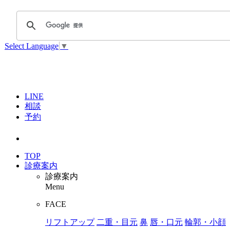
Select Language
▼
LINE
相談
予約
TOP
診療案内
診療案内
Menu
FACE
リフトアップ
二重・目元
鼻
唇・口元
輪郭・小顔