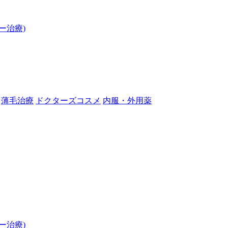
ー治療)
薄毛治療
ドクターズコスメ
内服・外用薬
ー治療)