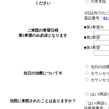
六本木院
ください
3日以内での
電話番号：
03-
■第1希望
※
ご来院の希望日程
第1希望のみ必須となります
■第2希望
■第3希望
当日の治
当日の治療について
※
カウンセ
カウンセ
はい(再診)
当院に来院されたことはありますか？
「はい(再診
診察券番号：