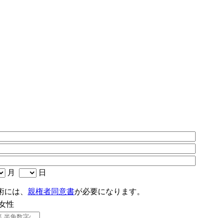
月
日
術には、
親権者同意書
が必要になります。
女性