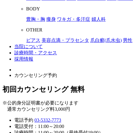
BODY
豊胸・胸
痩身
ワキガ・多汗症
婦人科
OTHER
ピアス
美容点滴・プラセンタ
爪白癬(爪水虫)
男性
当院について
診療時間・アクセス
採用情報
カウンセリング予約
初回カウンセリング
無料
※公的身分証明書が必要になります
通常カウンセリング料3,000円
電話予約
03-5332-7773
電話受付：11:00～20:00
診療時間：11:00～20:00（最終受付19:00）