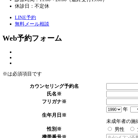
休診日：不定休
LINE予約
無料メール相談
Web予約フォーム
※は必須項目です
カウンセリング予約名
氏名
※
フリガナ
※
年
生年月日
※
未成年者の施
性別
※
男性
携帯番号
※