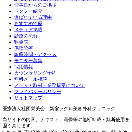
理事長からのご挨拶
ドクター紹介
選ばれている理由
おすすめ治療
メディア掲載
診療の流れ
料金表
保険診療
診療時間・アクセス
モニター募集
採用情報
カウンセリング予約
無料メール相談
メディア取材・業務提案について
プライバシーポリシー
サイトマップ
医療法人社団栄美会 新宿ラクル美容外科クリニック
当サイトの内容、テキスト、画像等の無断転載・無断使用を
固く禁じます。
Copyright 2026 Shinjuku Racle Cosmetic Surgery Clinic. All rights