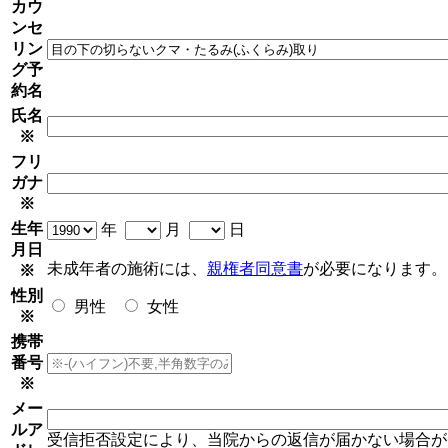
カウ
ンセ
リン
グ予
約名
氏名
※
フリ
ガナ
※
生年
年
月
日
月日
未成年者の施術には、
親権者同意書
が必要になります。
※
性別
男性
女性
※
携帯
番号
※
メー
ルア
受信拒否設定により、当院からの返信が届かない場合が