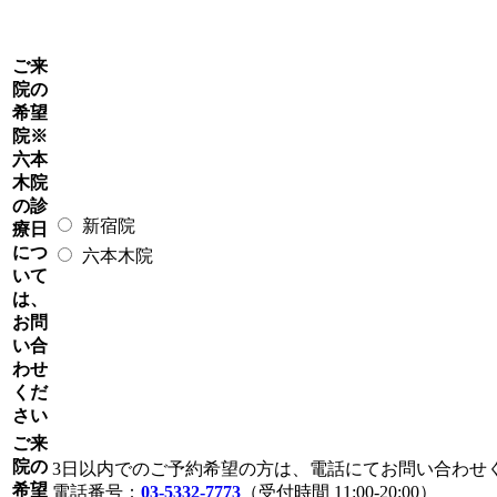
ご来
院の
希望
院
※
六本
木院
の診
新宿院
療日
につ
六本木院
いて
は、
お問
い合
わせ
くだ
さい
ご来
院の
3日以内でのご予約希望の方は、電話にてお問い合わせ
希望
電話番号：
03-5332-7773
（受付時間 11:00-20:00）