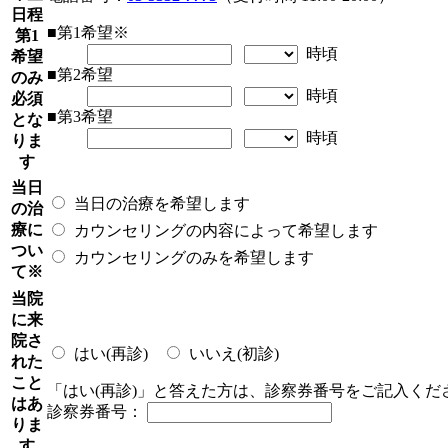
日程
■第1希望
※
第1
時頃
希望
■第2希望
のみ
時頃
必須
■第3希望
とな
時頃
りま
す
当日
当日の治療を希望します
の治
療に
カウンセリングの内容によって希望します
つい
カウンセリングのみを希望します
て
※
当院
に来
院さ
はい(再診)
いいえ(初診)
れた
こと
「はい(再診)」と答えた方は、診察券番号をご記入くだ
はあ
診察券番号：
りま
す