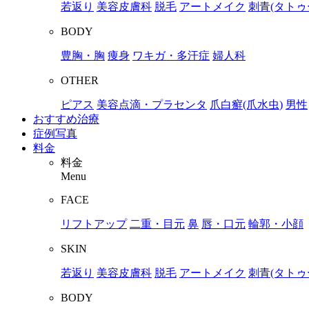
若返り
美容皮膚科
脱毛
アートメイク
刺青(タトゥ
BODY
豊胸・胸
痩身
ワキガ・多汗症
婦人科
OTHER
ピアス
美容点滴・プラセンタ
爪白癬(爪水虫)
男性
おすすめ治療
症例写真
料金
料金
Menu
FACE
リフトアップ
二重・目元
鼻
唇・口元
輪郭・小顔
SKIN
若返り
美容皮膚科
脱毛
アートメイク
刺青(タトゥ
BODY