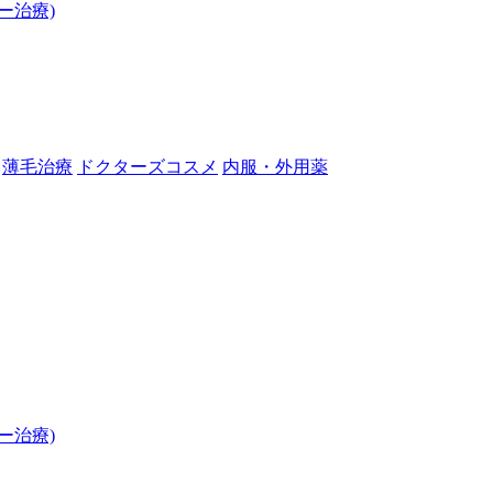
ー治療)
薄毛治療
ドクターズコスメ
内服・外用薬
ー治療)