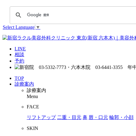
Select Language
▼
LINE
相談
予約
TOP
診療案内
診療案内
Menu
FACE
リフトアップ
二重・目元
鼻
唇・口元
輪郭・小顔
SKIN