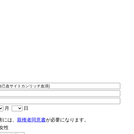
月
日
術には、
親権者同意書
が必要になります。
女性