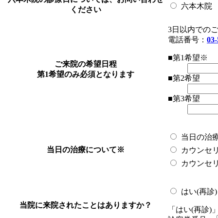
六本木院
ください
3日以内での
電話番号：
03-
■第1希望
※
ご来院の希望日程
第1希望のみ必須となります
■第2希望
■第3希望
当日の治
当日の治療について
※
カウンセ
カウンセ
はい(再診)
当院に来院されたことはありますか？
「はい(再診