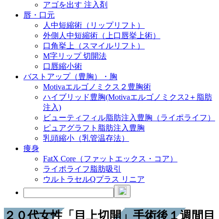
アゴを出す 注入剤
唇・口元
人中短縮術（リップリフト）
外側人中短縮術（上口唇挙上術）
口角挙上（スマイルリフト）
M字リップ 切開法
口唇縮小術
バストアップ（豊胸）・胸
Motivaエルゴノミクス２豊胸術
ハイブリッド豊胸(Motivaエルゴノミクス2＋脂肪
注入)
ビューティフィル脂肪注入豊胸（ライポライフ）
ピュアグラフト脂肪注入豊胸
乳頭縮小（乳管温存法）
痩身
FatX Core（ファットエックス・コア）
ライポライフ脂肪吸引
ウルトラセルQプラス リニア
２０代女性「目上切開」手術後１週間目