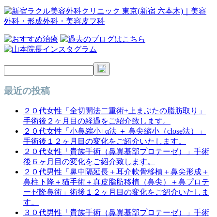
ビ
ゲ
ー
シ
ョ
ン
最近の投稿
２０代女性「全切開法二重術+上まぶたの脂肪取り」
手術後２ヶ月目の経過をご紹介致します。
２０代女性「小鼻縮小+α法 ＋ 鼻尖縮小（close法）」
手術後１２ヶ月目の変化をご紹介いたします。
２０代女性「貴族手術（鼻翼基部プロテーゼ）」手術
後６ヶ月目の変化をご紹介致します。
２０代男性「鼻中隔延長＋耳介軟骨移植＋鼻尖形成＋
鼻柱下降＋猫手術＋真皮脂肪移植（鼻尖）＋鼻プロテ
ーゼ隆鼻術」術後１２ヶ月目の変化をご紹介いたしま
す。
３０代男性「貴族手術（鼻翼基部プロテーゼ）」手術