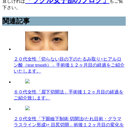
「ラクル女子部のブログ」
宜しければ
もご覧
下さい。
関連記事
２０代女性「切らない目の下のたるみ取り+ヒアルロ
ン酸（tear trough）」手術後１２ヶ月目の経過をご紹介
いたします。
６０代女性「眉下切開法」手術後１２ヶ月目の経過を
ご紹介致します。
２０代女性「下眼瞼下制術 切開法(たれ目術・グラマ
ラスライン形成)+ 目尻切開」術後１２ヶ月目の変化を