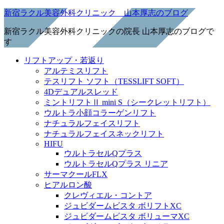
新宿ラクル美容外科クリニック 山本厚志のブログ
新宿ラクル美容外科クリニックの院長 山本厚志のブログで
す
リフトアップ・若返り
アルテミスリフト
テスリフト ソフト（TESSLIFT SOFT）
4Dデュアルスレッド
ミントリフトⅡ mini S（シークレットリフト）
ウルトラ小顔コラーゲンリフト
ナチュラルフェイスリフト
ナチュラルフェイスネックリフト
HIFU
ウルトラセルQプラス
ウルトラセルQプラス リニア
サーマクールFLX
ヒアルロン酸
クレヴィエル・コントア
ジュビダームビスタ ボリフトXC
ジュビダームビスタ ボリューマXC