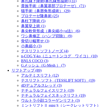
鼻孔縁下降術(鼻孔縁形成術) (31)
貴族手術（鼻翼基部プロテーゼ） (71)
猫手術（鼻唇角形成術） (29)
プロテーゼ隆鼻術 (25)
鼻柱下降術 (5)
鼻翼挙上術 (1)
鼻尖軟骨形成（鼻尖縮小+α法） (6)
ワシ鼻修正（ハンプ切除） (9)
骨切り幅寄せ (3)
小鼻縮小 (3)
テスリフトソフトノーズ (4)
n-COG Y-ko（ニュートンコグ ワイコ） (10)
BNLS COCO (3)
Gメッシュ（G-Mesh ） (7)
リフトアップ (89)
アルテミスリフト (12)
テスリフト ソフト（TESSLIFT SOFT） (19)
4Dデュアルスレッド (3)
ナチュラルフェイスリフト (19)
ナチュラルフェイスネックリフト (19)
ウルトラ小顔コラーゲンリフト (3)
ミントリフトⅡ mini S（シークレットリフト）