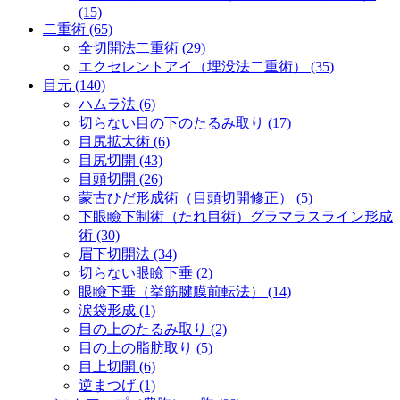
(15)
二重術 (65)
全切開法二重術 (29)
エクセレントアイ（埋没法二重術） (35)
目元 (140)
ハムラ法 (6)
切らない目の下のたるみ取り (17)
目尻拡大術 (6)
目尻切開 (43)
目頭切開 (26)
蒙古ひだ形成術（目頭切開修正） (5)
下眼瞼下制術（たれ目術）グラマラスライン形成
術 (30)
眉下切開法 (34)
切らない眼瞼下垂 (2)
眼瞼下垂（挙筋腱膜前転法） (14)
涙袋形成 (1)
目の上のたるみ取り (2)
目の上の脂肪取り (5)
目上切開 (6)
逆まつげ (1)