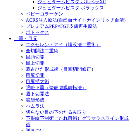
ジュビダームビスタ ボルベラXC
ジュビダームビスタ ボラックス
ベビーコラーゲン
ACRS注入療法(自己血サイトカインリッチ血清)
プレミアムPRP×FGF皮膚再生療法
ボトックス
二重・目元
エクセレントアイ（埋没法二重術）
全切開法二重術
目頭切開
目上切開
蒙古ひだ形成術（目頭切開修正）
目尻切開
目尻拡大術
眼瞼下垂（挙筋腱膜前転法）
眉下切開法
涙袋形成
ハムラ法
切らない目の下のたるみ取り
下眼瞼下制術（たれ目術）グラマラスライン形成
術
逆まつげ