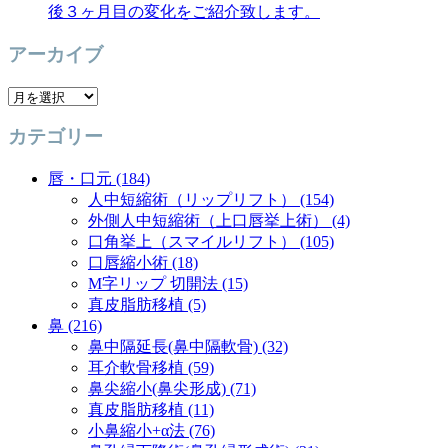
後３ヶ月目の変化をご紹介致します。
アーカイブ
ア
ー
カテゴリー
カ
イ
唇・口元 (184)
ブ
人中短縮術（リップリフト） (154)
外側人中短縮術（上口唇挙上術） (4)
口角挙上（スマイルリフト） (105)
口唇縮小術 (18)
M字リップ 切開法 (15)
真皮脂肪移植 (5)
鼻 (216)
鼻中隔延長(鼻中隔軟骨) (32)
耳介軟骨移植 (59)
鼻尖縮小(鼻尖形成) (71)
真皮脂肪移植 (11)
小鼻縮小+α法 (76)