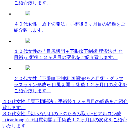
ご紹介致します。
４０代女性「眉下切開法」手術後６ヶ月目の経過をご
紹介致します。
１０代女性の「目尻切開＋下眼瞼下制術 埋没法(たれ
目術)」術後１２ヶ月目の変化をご紹介致します。
２０代女性「下眼瞼下制術 切開法(たれ目術・グラマ
ラスライン形成)+ 目尻切開 」術後１２ヶ月目の変化を
ご紹介致します。
４０代女性「眉下切開法」手術後１２ヶ月目の経過をご紹介
投
致します。
稿
３０代女性「切らない目の下のたるみ取り+ヒアルロン酸
（tear trough）+目尻切開」手術後１２ヶ月目の変化をご紹介
ナ
いたします。