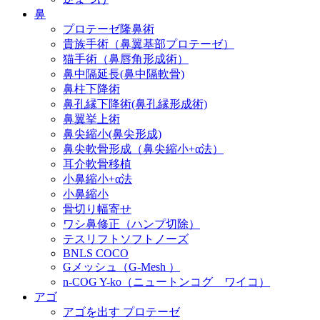
鼻
プロテーゼ隆鼻術
貴族手術（鼻翼基部プロテーゼ）
猫手術（鼻唇角形成術）
鼻中隔延長(鼻中隔軟骨)
鼻柱下降術
鼻孔縁下降術(鼻孔縁形成術)
鼻翼挙上術
鼻尖縮小(鼻尖形成)
鼻尖軟骨形成（鼻尖縮小+α法）
耳介軟骨移植
小鼻縮小+α法
小鼻縮小
骨切り幅寄せ
ワシ鼻修正（ハンプ切除）
テスリフトソフトノーズ
BNLS COCO
Gメッシュ（G-Mesh ）
n-COG Y-ko（ニュートンコグ ワイコ）
アゴ
アゴを出す プロテーゼ