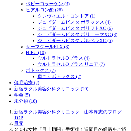
ベビーコラーゲン (3)
ヒアルロン酸 (26)
クレヴィエル・コントア (1)
ジュビダームビスタ ボラックス (4)
ジュビダームビスタ ボリフトXC (6)
ジュビダームビスタ ボリューマXC (8)
ジュビダームビスタ ボルベラXC (5)
サーマクールFLX (8)
HIFU (10)
ウルトラセルQプラス (4)
ウルトラセルQプラス リニア (7)
ボトックス (7)
肩こりボトックス (2)
薄毛治療 (2)
新宿ラクル美容外科クリニック (29)
学会 (5)
未分類 (18)
新宿ラクル美容外科クリニック 山本厚志のブログ
TOP
目元
２０代女性「目上切開」手術後１週間目の経過をご紹