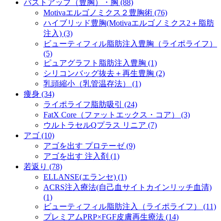
バストアップ（豊胸）・胸 (88)
Motivaエルゴノミクス２豊胸術 (76)
ハイブリッド豊胸(Motivaエルゴノミクス2＋脂肪
注入) (3)
ビューティフィル脂肪注入豊胸（ライポライフ）
(5)
ピュアグラフト脂肪注入豊胸 (1)
シリコンバッグ抜去＋再生豊胸 (2)
乳頭縮小（乳管温存法） (1)
痩身 (34)
ライポライフ脂肪吸引 (24)
FatX Core（ファットエックス・コア） (3)
ウルトラセルQプラス リニア (7)
アゴ (10)
アゴを出す プロテーゼ (9)
アゴを出す 注入剤 (1)
若返り (78)
ELLANSE(エランセ) (1)
ACRS注入療法(自己血サイトカインリッチ血清)
(1)
ビューティフィル脂肪注入（ライポライフ） (11)
プレミアムPRP×FGF皮膚再生療法 (14)