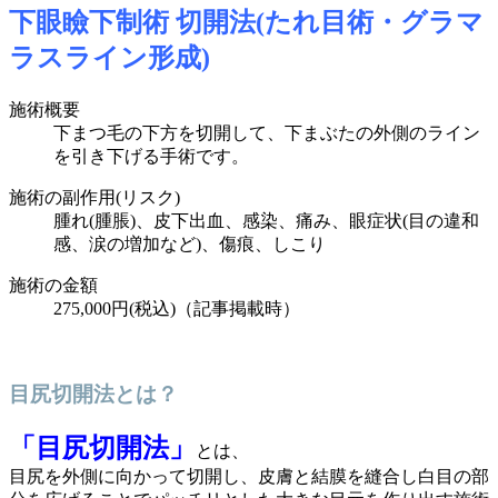
下眼瞼下制術 切開法(たれ目術・グラマ
ラスライン形成)
施術概要
下まつ毛の下方を切開して、下まぶたの外側のライン
を引き下げる手術です。
施術の副作用(リスク)
腫れ(腫脹)、皮下出血、感染、痛み、眼症状(目の違和
感、涙の増加など)、傷痕、しこり
施術の金額
275,000円
(税込)
（記事掲載時）
目尻切開法とは？
「目尻切開法」
とは、
目尻を外側に向かって切開し、皮膚と結膜を縫合し白目の部