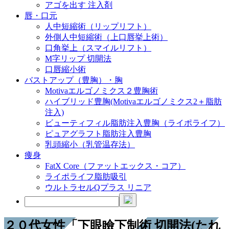
アゴを出す 注入剤
唇・口元
人中短縮術（リップリフト）
外側人中短縮術（上口唇挙上術）
口角挙上（スマイルリフト）
M字リップ 切開法
口唇縮小術
バストアップ（豊胸）・胸
Motivaエルゴノミクス２豊胸術
ハイブリッド豊胸(Motivaエルゴノミクス2＋脂肪
注入)
ビューティフィル脂肪注入豊胸（ライポライフ）
ピュアグラフト脂肪注入豊胸
乳頭縮小（乳管温存法）
痩身
FatX Core（ファットエックス・コア）
ライポライフ脂肪吸引
ウルトラセルQプラス リニア
２０代女性「下眼瞼下制術 切開法(たれ