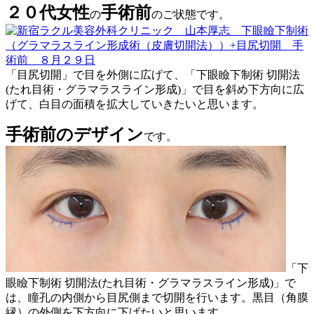
２０代女性
手術前
の
のご状態です。
「目尻切開」で目を外側に広げて、「下眼瞼下制術 切開法
(たれ目術・グラマラスライン形成)」で目を斜め下方向に広
げて、白目の面積を拡大していきたいと思います。
手術前のデザイン
です。
「下
眼瞼下制術 切開法(たれ目術・グラマラスライン形成)」で
は、瞳孔の内側から目尻側まで切開を行います。黒目（角膜
縁）の外側を下方向に下げたいと思います。