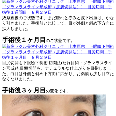
抜糸直後のご状態です。まだ腫れと赤みと皮下出血は、かな
り引きました。手術前と比較して、目が外側と斜め下方向に
拡大しました。
手術後１ヶ月目
のご状態です。
目尻切開も下眼瞼下制術 切開法(たれ目術・グラマラスライ
ン形成)も目頭切開も、ナチュラルな仕上がりを目指しまし
た。白目は外側と斜め下方向に広がり、お傷痕も少し目立た
なくなりました。
手術後３ヶ月目
の変化です。