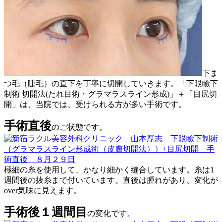
下ま
つ毛（睫毛）の直下を丁寧に切開していきます。「下眼瞼下
制術 切開法(たれ目術・グラマラスライン形成)」＋「目尻切
開」は、当院では、受けられる方が多い手術です。
手術直後
のご状態です。
極細の糸を使用して、かなり細かく縫合しています。糸は1
週間後の抜糸まで付いています。直後は腫れがあり、変化が
over気味に見えます。
手術後１週間目
の変化です。