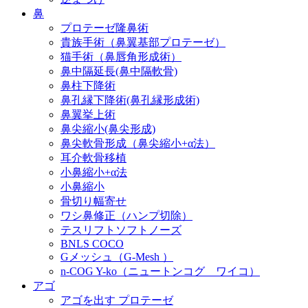
鼻
プロテーゼ隆鼻術
貴族手術（鼻翼基部プロテーゼ）
猫手術（鼻唇角形成術）
鼻中隔延長(鼻中隔軟骨)
鼻柱下降術
鼻孔縁下降術(鼻孔縁形成術)
鼻翼挙上術
鼻尖縮小(鼻尖形成)
鼻尖軟骨形成（鼻尖縮小+α法）
耳介軟骨移植
小鼻縮小+α法
小鼻縮小
骨切り幅寄せ
ワシ鼻修正（ハンプ切除）
テスリフトソフトノーズ
BNLS COCO
Gメッシュ（G-Mesh ）
n-COG Y-ko（ニュートンコグ ワイコ）
アゴ
アゴを出す プロテーゼ