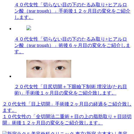
４０代女性「切らない目の下のたるみ取り+ヒアルロ
ン酸（tear trough）」手術後１２ヶ月目の変化をご紹介
します。
４０代女性「切らない目の下のたるみ取り+ヒアルロ
ン酸（tear trough）」術後６ヶ月目の変化をご紹介しま
す。
２０代女性「目尻切開＋下眼瞼下制術 埋没法(たれ目
術)」手術後１ヶ月目の変化をご紹介致します。
２０代女性「目上切開」手術後２ヶ月目の経過をご紹介致し
投
ます。
稿
１０代女性の「全切開法二重術＋目の上の脂肪取り＋目頭切
開」術後１２ヶ月目の変化をご紹介致します。
ナ