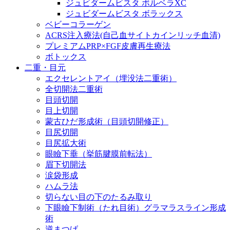
ジュビダームビスタ ボルベラXC
ジュビダームビスタ ボラックス
ベビーコラーゲン
ACRS注入療法(自己血サイトカインリッチ血清)
プレミアムPRP×FGF皮膚再生療法
ボトックス
二重・目元
エクセレントアイ（埋没法二重術）
全切開法二重術
目頭切開
目上切開
蒙古ひだ形成術（目頭切開修正）
目尻切開
目尻拡大術
眼瞼下垂（挙筋腱膜前転法）
眉下切開法
涙袋形成
ハムラ法
切らない目の下のたるみ取り
下眼瞼下制術（たれ目術）グラマラスライン形成
術
逆まつげ