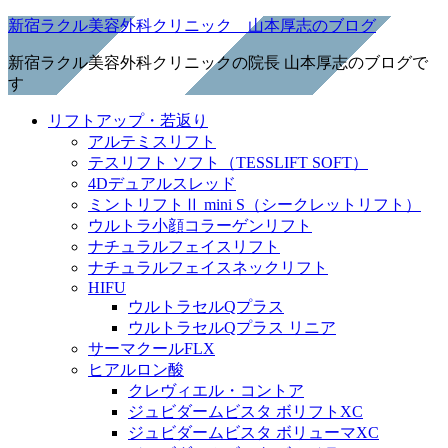
新宿ラクル美容外科クリニック 山本厚志のブログ
新宿ラクル美容外科クリニックの院長 山本厚志のブログで
す
リフトアップ・若返り
アルテミスリフト
テスリフト ソフト（TESSLIFT SOFT）
4Dデュアルスレッド
ミントリフトⅡ mini S（シークレットリフト）
ウルトラ小顔コラーゲンリフト
ナチュラルフェイスリフト
ナチュラルフェイスネックリフト
HIFU
ウルトラセルQプラス
ウルトラセルQプラス リニア
サーマクールFLX
ヒアルロン酸
クレヴィエル・コントア
ジュビダームビスタ ボリフトXC
ジュビダームビスタ ボリューマXC