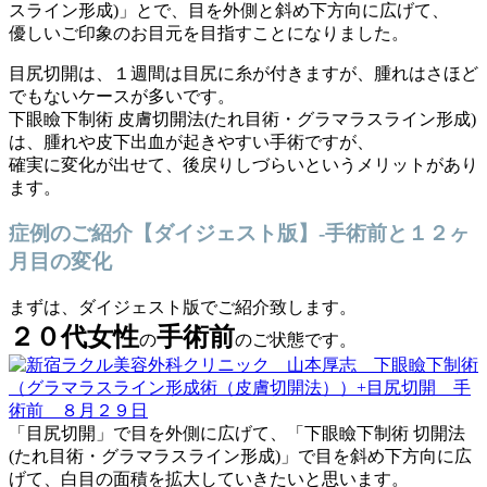
スライン形成)」とで、目を外側と斜め下方向に広げて、
優しいご印象のお目元を目指すことになりました。
目尻切開は、１週間は目尻に糸が付きますが、腫れはさほど
でもないケースが多いです。
下眼瞼下制術 皮膚切開法(たれ目術・グラマラスライン形成)
は、腫れや皮下出血が起きやすい手術ですが、
確実に変化が出せて、後戻りしづらいというメリットがあり
ます。
症例のご紹介【ダイジェスト版】-手術前と１２ヶ
月目の変化
まずは、ダイジェスト版でご紹介致します。
２０代女性
手術前
の
のご状態です。
「目尻切開」で目を外側に広げて、「下眼瞼下制術 切開法
(たれ目術・グラマラスライン形成)」で目を斜め下方向に広
げて、白目の面積を拡大していきたいと思います。