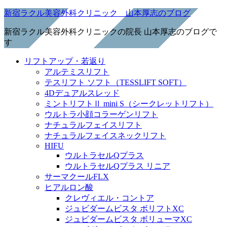
新宿ラクル美容外科クリニック 山本厚志のブログ
新宿ラクル美容外科クリニックの院長 山本厚志のブログで
す
リフトアップ・若返り
アルテミスリフト
テスリフト ソフト（TESSLIFT SOFT）
4Dデュアルスレッド
ミントリフトⅡ mini S（シークレットリフト）
ウルトラ小顔コラーゲンリフト
ナチュラルフェイスリフト
ナチュラルフェイスネックリフト
HIFU
ウルトラセルQプラス
ウルトラセルQプラス リニア
サーマクールFLX
ヒアルロン酸
クレヴィエル・コントア
ジュビダームビスタ ボリフトXC
ジュビダームビスタ ボリューマXC