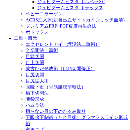
ジュビダームビスタ ボルベラXC
ジュビダームビスタ ボラックス
ベビーコラーゲン
ACRS注入療法(自己血サイトカインリッチ血清)
プレミアムPRP×FGF皮膚再生療法
ボトックス
二重・目元
エクセレントアイ（埋没法二重術）
全切開法二重術
目頭切開
目上切開
蒙古ひだ形成術（目頭切開修正）
目尻切開
目尻拡大術
眼瞼下垂（挙筋腱膜前転法）
眉下切開法
涙袋形成
ハムラ法
切らない目の下のたるみ取り
下眼瞼下制術（たれ目術）グラマラスライン形成
術
逆まつげ