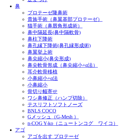
鼻
プロテーゼ隆鼻術
貴族手術（鼻翼基部プロテーゼ）
猫手術（鼻唇角形成術）
鼻中隔延長(鼻中隔軟骨)
鼻柱下降術
鼻孔縁下降術(鼻孔縁形成術)
鼻翼挙上術
鼻尖縮小(鼻尖形成)
鼻尖軟骨形成（鼻尖縮小+α法）
耳介軟骨移植
小鼻縮小+α法
小鼻縮小
骨切り幅寄せ
ワシ鼻修正（ハンプ切除）
テスリフトソフトノーズ
BNLS COCO
Gメッシュ（G-Mesh ）
n-COG Y-ko（ニュートンコグ ワイコ）
アゴ
アゴを出す プロテーゼ