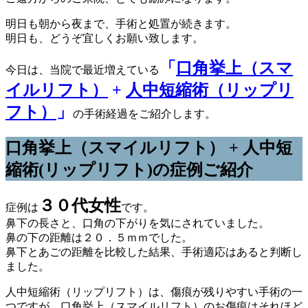
明日も朝から夜まで、手術と処置が続きます。
明日も、どうぞ宜しくお願い致します。
「
口角挙上（
スマ
今日は、当院で最近増えている
イルリフト
）
+
人中短縮術（リップリ
フト）
」
の手術経過をご紹介します。
口角挙上（
スマイルリフト
） + 人中短
縮術(リップリフト)の症例ご紹介
３０代女性
症例は
です。
鼻下の長さと、口角の下がりを気にされていました。
鼻の下の距離は２０．５ｍｍでした。
鼻下とあごの距離を比較した結果、手術適応はあると判断し
ました。
人中短縮術（リップリフト）は、傷痕が残りやすい手術の一
つですが、口角挙上（
スマイルリフト
）のお傷痕はそれほど