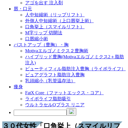
アゴを出す 注入剤
唇・口元
人中短縮術（リップリフト）
外側人中短縮術（上口唇挙上術）
口角挙上（スマイルリフト）
M字リップ 切開法
口唇縮小術
バストアップ（豊胸）・胸
Motivaエルゴノミクス２豊胸術
ハイブリッド豊胸(Motivaエルゴノミクス2＋脂肪
注入)
ビューティフィル脂肪注入豊胸（ライポライフ）
ピュアグラフト脂肪注入豊胸
乳頭縮小（乳管温存法）
痩身
FatX Core（ファットエックス・コア）
ライポライフ脂肪吸引
ウルトラセルQプラス リニア
３０代女性「口角挙上（スマイルリフ