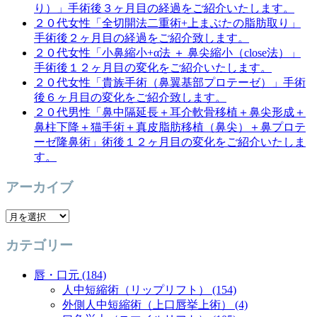
り）」手術後３ヶ月目の経過をご紹介いたします。
２０代女性「全切開法二重術+上まぶたの脂肪取り」
手術後２ヶ月目の経過をご紹介致します。
２０代女性「小鼻縮小+α法 ＋ 鼻尖縮小（close法）」
手術後１２ヶ月目の変化をご紹介いたします。
２０代女性「貴族手術（鼻翼基部プロテーゼ）」手術
後６ヶ月目の変化をご紹介致します。
２０代男性「鼻中隔延長＋耳介軟骨移植＋鼻尖形成＋
鼻柱下降＋猫手術＋真皮脂肪移植（鼻尖）＋鼻プロテ
ーゼ隆鼻術」術後１２ヶ月目の変化をご紹介いたしま
す。
アーカイブ
ア
ー
カテゴリー
カ
イ
唇・口元 (184)
ブ
人中短縮術（リップリフト） (154)
外側人中短縮術（上口唇挙上術） (4)