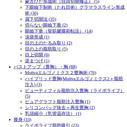
蒙古ひだ形成術（目頭切開修正） (5)
下眼瞼下制術（たれ目術）グラマラスライン形成
術 (30)
眉下切開法 (35)
切らない眼瞼下垂 (2)
眼瞼下垂（挙筋腱膜前転法） (14)
涙袋形成 (1)
目の上のたるみ取り (2)
目の上の脂肪取り (5)
目上切開 (6)
逆まつげ (1)
バストアップ（豊胸）・胸 (88)
Motivaエルゴノミクス２豊胸術 (76)
ハイブリッド豊胸(Motivaエルゴノミクス2＋脂肪
注入) (3)
ビューティフィル脂肪注入豊胸（ライポライフ）
(5)
ピュアグラフト脂肪注入豊胸 (1)
シリコンバッグ抜去＋再生豊胸 (2)
乳頭縮小（乳管温存法） (1)
痩身 (33)
ライポライフ脂肪吸引 (23)