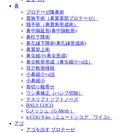
鼻
プロテーゼ隆鼻術
貴族手術（鼻翼基部プロテーゼ）
猫手術（鼻唇角形成術）
鼻中隔延長(鼻中隔軟骨)
鼻柱下降術
鼻孔縁下降術(鼻孔縁形成術)
鼻翼挙上術
鼻尖縮小(鼻尖形成)
鼻尖軟骨形成（鼻尖縮小+α法）
耳介軟骨移植
小鼻縮小+α法
小鼻縮小
骨切り幅寄せ
ワシ鼻修正（ハンプ切除）
テスリフトソフトノーズ
BNLS COCO
Gメッシュ（G-Mesh ）
n-COG Y-ko（ニュートンコグ ワイコ）
アゴ
アゴを出す プロテーゼ