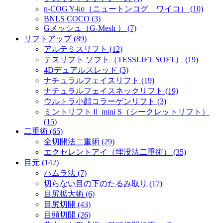
n-COG Y-ko（ニュートンコグ ワイコ） (10)
BNLS COCO (3)
Gメッシュ（G-Mesh ） (7)
リフトアップ (89)
アルテミスリフト (12)
テスリフト ソフト（TESSLIFT SOFT） (19)
4Dデュアルスレッド (3)
ナチュラルフェイスリフト (19)
ナチュラルフェイスネックリフト (19)
ウルトラ小顔コラーゲンリフト (3)
ミントリフトⅡ mini S（シークレットリフト）
(15)
二重術 (65)
全切開法二重術 (29)
エクセレントアイ（埋没法二重術） (35)
目元 (142)
ハムラ法 (7)
切らない目の下のたるみ取り (17)
目尻拡大術 (6)
目尻切開 (43)
目頭切開 (26)