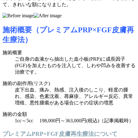
て、きれいな額になりました。
施術概要（プレミアムPRP×FGF皮膚再
生療法）
施術概要
ご自身の血液から抽出した血小板(PRP)に成長因子
(FGF)を加えたものを注入して、しわや凹みを改善
する
治療です。
施術の副作用(リスク)
皮下出血、痛み、熱感、注入後のしこり、軽度の腫
れ、感染、色素沈着、蕁麻疹、アレルギー反応、異常
増殖、悪性腫瘍がある場合にその症状の増悪
施術の金額
1cc～5cc 198,000円～363,000円(税込)（記事掲載時）
プレミアムPRP×FGF皮膚再生療法について