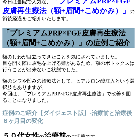
「プレミアムPRP×FGF
今日は当院で人気な、
皮膚再生療法（額+眉間+こめかみ）」
の
術後経過をご紹介いたします。
「プレミアムPRP×FGF皮膚再生療法
（額+眉間+こめかみ）」の症例ご紹介
額のしわが目立ってきたことを気にされていました。
目を開く際に眉毛を上げる癖があるため、額のボトックスは
行うことが出来ないご状態でした。
額のシワや凹みの治療法として、ヒアルロン酸注入という選
択肢もありますが、
今回は、「プレミアムPRP×FGF皮膚再生療法」で改善を図
ることになりました。
症例のご紹介【ダイジェスト版】-治療前と治療後
６ヶ月目の変化
５０代女性
治療前
の
のご状態です。