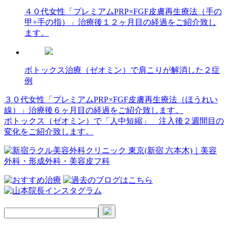
４０代女性「プレミアムPRP×FGF皮膚再生療法（手の
甲+手の指）」治療後１２ヶ月目の経過をご紹介致し
ます。
ボトックス治療（ゼオミン）で肩こりが解消した２症
例
３０代女性「プレミアムPRP×FGF皮膚再生療法（ほうれい
投
線）」治療後６ヶ月目の経過をご紹介致します。
稿
ボトックス（ゼオミン）で「人中短縮」 注入後２週間目の
変化をご紹介致します。
ナ
ビ
ゲ
ー
シ
ョ