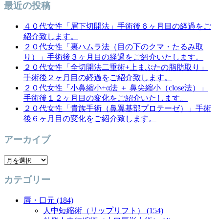
ン
最近の投稿
４０代女性「眉下切開法」手術後６ヶ月目の経過をご
紹介致します。
２０代女性「裏ハムラ法（目の下のクマ・たるみ取
り）」手術後３ヶ月目の経過をご紹介いたします。
２０代女性「全切開法二重術+上まぶたの脂肪取り」
手術後２ヶ月目の経過をご紹介致します。
２０代女性「小鼻縮小+α法 ＋ 鼻尖縮小（close法）」
手術後１２ヶ月目の変化をご紹介いたします。
２０代女性「貴族手術（鼻翼基部プロテーゼ）」手術
後６ヶ月目の変化をご紹介致します。
アーカイブ
ア
ー
カテゴリー
カ
イ
唇・口元 (184)
ブ
人中短縮術（リップリフト） (154)