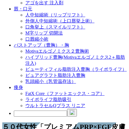
アゴを出す 注入剤
唇・口元
人中短縮術（リップリフト）
外側人中短縮術（上口唇挙上術）
口角挙上（スマイルリフト）
M字リップ 切開法
口唇縮小術
バストアップ（豊胸）・胸
Motivaエルゴノミクス２豊胸術
ハイブリッド豊胸(Motivaエルゴノミクス2＋脂肪
注入)
ビューティフィル脂肪注入豊胸（ライポライフ）
ピュアグラフト脂肪注入豊胸
乳頭縮小（乳管温存法）
痩身
FatX Core（ファットエックス・コア）
ライポライフ脂肪吸引
ウルトラセルQプラス リニア
５０代女性「プレミアムPRP×FGF皮膚