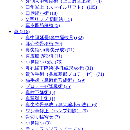
外側人中短縮術（上口唇挙上術） (4)
口角挙上（スマイルリフト） (105)
口唇縮小術 (18)
M字リップ 切開法 (15)
真皮脂肪移植 (5)
鼻 (216)
鼻中隔延長(鼻中隔軟骨) (32)
耳介軟骨移植 (59)
鼻尖縮小(鼻尖形成) (71)
真皮脂肪移植 (11)
小鼻縮小+α法 (76)
鼻孔縁下降術(鼻孔縁形成術) (31)
貴族手術（鼻翼基部プロテーゼ） (71)
猫手術（鼻唇角形成術） (29)
プロテーゼ隆鼻術 (25)
鼻柱下降術 (5)
鼻翼挙上術 (1)
鼻尖軟骨形成（鼻尖縮小+α法） (6)
ワシ鼻修正（ハンプ切除） (9)
骨切り幅寄せ (3)
小鼻縮小 (3)
テスリフトソフトノーズ (4)