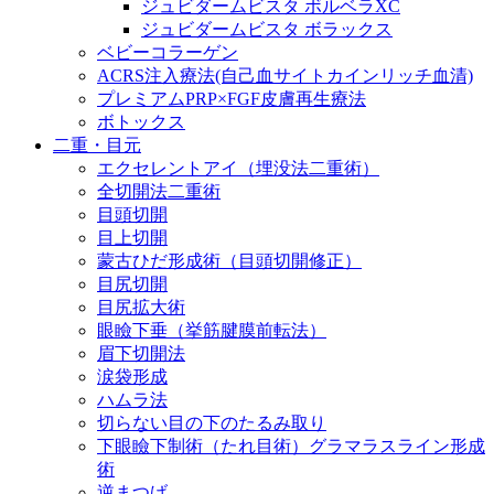
ジュビダームビスタ ボルベラXC
ジュビダームビスタ ボラックス
ベビーコラーゲン
ACRS注入療法(自己血サイトカインリッチ血清)
プレミアムPRP×FGF皮膚再生療法
ボトックス
二重・目元
エクセレントアイ（埋没法二重術）
全切開法二重術
目頭切開
目上切開
蒙古ひだ形成術（目頭切開修正）
目尻切開
目尻拡大術
眼瞼下垂（挙筋腱膜前転法）
眉下切開法
涙袋形成
ハムラ法
切らない目の下のたるみ取り
下眼瞼下制術（たれ目術）グラマラスライン形成
術
逆まつげ