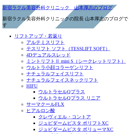
新宿ラクル美容外科クリニック 山本厚志のブログ
新宿ラクル美容外科クリニックの院長 山本厚志のブログで
す
リフトアップ・若返り
アルテミスリフト
テスリフト ソフト（TESSLIFT SOFT）
4Dデュアルスレッド
ミントリフトⅡ mini S（シークレットリフト）
ウルトラ小顔コラーゲンリフト
ナチュラルフェイスリフト
ナチュラルフェイスネックリフト
HIFU
ウルトラセルQプラス
ウルトラセルQプラス リニア
サーマクールFLX
ヒアルロン酸
クレヴィエル・コントア
ジュビダームビスタ ボリフトXC
ジュビダームビスタ ボリューマXC