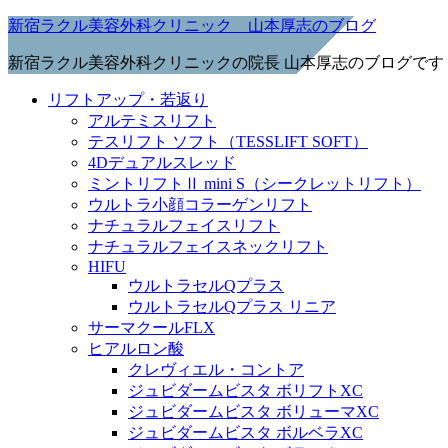
新宿ラクル美容外科クリニック 山本厚志のブログ
新宿ラクル美容外科クリニックの院長 山本厚志のブログです
リフトアップ・若返り
アルテミスリフト
テスリフト ソフト（TESSLIFT SOFT）
4Dデュアルスレッド
ミントリフトⅡ mini S（シークレットリフト）
ウルトラ小顔コラーゲンリフト
ナチュラルフェイスリフト
ナチュラルフェイスネックリフト
HIFU
ウルトラセルQプラス
ウルトラセルQプラス リニア
サーマクールFLX
ヒアルロン酸
クレヴィエル・コントア
ジュビダームビスタ ボリフトXC
ジュビダームビスタ ボリューマXC
ジュビダームビスタ ボルベラXC