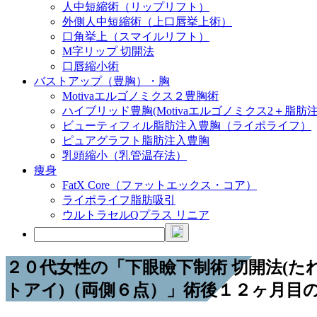
人中短縮術（リップリフト）
外側人中短縮術（上口唇挙上術）
口角挙上（スマイルリフト）
M字リップ 切開法
口唇縮小術
バストアップ（豊胸）・胸
Motivaエルゴノミクス２豊胸術
ハイブリッド豊胸(Motivaエルゴノミクス2＋脂肪注
ビューティフィル脂肪注入豊胸（ライポライフ）
ピュアグラフト脂肪注入豊胸
乳頭縮小（乳管温存法）
痩身
FatX Core（ファットエックス・コア）
ライポライフ脂肪吸引
ウルトラセルQプラス リニア
２０代女性の「下眼瞼下制術 切開法(た
トアイ)（両側６点）」術後１２ヶ月目