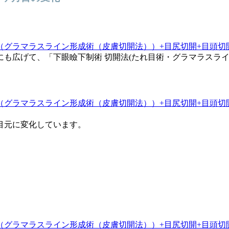
も広げて、「下眼瞼下制術 切開法(たれ目術・グラマラスラ
目元に変化しています。