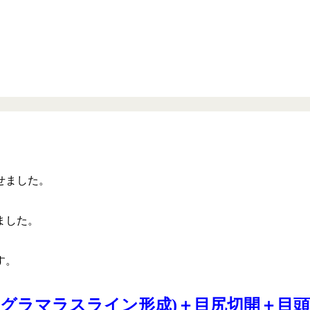
せました。
ました。
す。
・グラマラスライン形成)＋目尻切開＋目頭