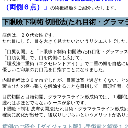
（両側６点）」
の術後経過をご紹介いたします。
下眼瞼下制術 切開法(たれ目術・グラマ
症例は、２０代女性です。
たれ目にして、目を大きく見せたいというリクエストでした
「目尻切開」と「下眼瞼下制術 切開法(たれ目術・グラマラ
「目頭切開」で、目を内側にも広げて、
「埋没法二重術（エクセレントアイ）」で二重の幅を自然に
優しいご印象のお目元を目指すことになりました。
内眼角幅は３６ｍｍでしたが、目頭は寄せ過ぎたくない、と
蒙古ひだの突っ張りを解除することを目指して「目頭切開」
目尻切開と目頭切開、グラマラスライン形成術では、１週間
腫れはさほどでもないケースが多いです。
下眼瞼下制術 皮膚切開法(たれ目術・グラマラスライン形成
確実に変化が出せて、後戻りしづらいというメリットがあり
症例のご紹介【ダイジェスト版】-手術前と術後１