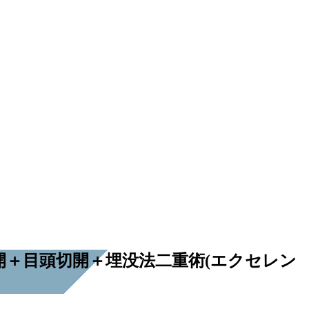
開＋目頭切開＋埋没法二重術(エクセレン