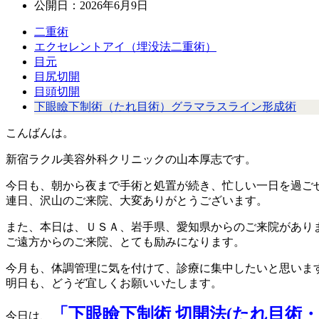
公開日：
2026年6月9日
二重術
エクセレントアイ（埋没法二重術）
目元
目尻切開
目頭切開
下眼瞼下制術（たれ目術）グラマラスライン形成術
こんばんは。
新宿ラクル美容外科クリニックの山本厚志です。
今日も、朝から夜まで手術と処置が続き、忙しい一日を過ご
連日、沢山のご来院、大変ありがとうございます。
また、本日は、ＵＳＡ、岩手県、愛知県からのご来院があり
ご遠方からのご来院、とても励みになります。
今月も、体調管理に気を付けて、診療に集中したいと思いま
明日も、どうぞ宜しくお願いいたします。
「下眼瞼下制術 切開法(たれ目術
今日は、