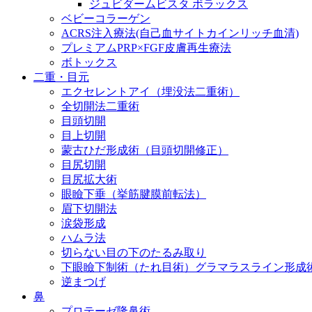
ジュビダームビスタ ボラックス
ベビーコラーゲン
ACRS注入療法(自己血サイトカインリッチ血清)
プレミアムPRP×FGF皮膚再生療法
ボトックス
二重・目元
エクセレントアイ（埋没法二重術）
全切開法二重術
目頭切開
目上切開
蒙古ひだ形成術（目頭切開修正）
目尻切開
目尻拡大術
眼瞼下垂（挙筋腱膜前転法）
眉下切開法
涙袋形成
ハムラ法
切らない目の下のたるみ取り
下眼瞼下制術（たれ目術）グラマラスライン形成
逆まつげ
鼻
プロテーゼ隆鼻術