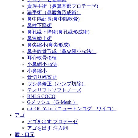
貴族手術（鼻翼基部プロテーゼ）
猫手術（鼻唇角形成術）
鼻中隔延長(鼻中隔軟骨)
鼻柱下降術
鼻孔縁下降術(鼻孔縁形成術)
鼻翼挙上術
鼻尖縮小(鼻尖形成)
鼻尖軟骨形成（鼻尖縮小+α法）
耳介軟骨移植
小鼻縮小+α法
小鼻縮小
骨切り幅寄せ
ワシ鼻修正（ハンプ切除）
テスリフトソフトノーズ
BNLS COCO
Gメッシュ（G-Mesh ）
n-COG Y-ko（ニュートンコグ ワイコ）
アゴ
アゴを出す プロテーゼ
アゴを出す 注入剤
唇・口元