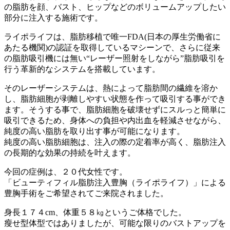
の脂肪を顔、バスト、ヒップなどのボリュームアップしたい
部分に注入する施術です。
ライポライフは、脂肪移植で唯一FDA(日本の厚生労働省に
あたる機関)の認証を取得しているマシーンで、さらに従来
の脂肪吸引機には無い
“レーザー照射をしながら”
脂肪吸引を
行う革新的なシステム
を搭載しています。
そのレーザーシステムは、熱によって脂肪間の繊維を溶か
し、脂肪細胞が剥離しやすい状態を作って吸引する事ができ
ます。そうする事で、
脂肪細胞を破壊せずにスルっと簡単に
吸引できる
ため、
身体への負担や内出血を軽減
させながら、
純度の高い脂肪を取り出す事が可能になります。
純度の高い脂肪細胞は、注入の際の定着率が高く、脂肪注入
の長期的な効果の持続を叶えます。
今回の症例は、２０代女性です。
「ビューティフィル脂肪注入豊胸（ライポライフ）」による
豊胸手術をご希望されてご来院されました。
身長１７４cm、体重５８㎏というご体格でした。
瘦せ型体型ではありましたが、可能な限りのバストアップを