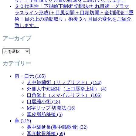
２０代男性「下眼瞼下制術 切開法(たれ目術・グラマ
ラスライン形成) + 目尻切開 + 目頭切開 + 全切開法二重
術 + 目の上の脂肪取り」術後３ヶ月目の変化をご紹介
致します。
アーカイブ
ア
ー
カテゴリー
カ
イ
唇・口元 (185)
ブ
人中短縮術（リップリフト） (154)
外側人中短縮術（上口唇挙上術） (4)
口角挙上（スマイルリフト） (106)
口唇縮小術 (18)
M字リップ 切開法 (16)
真皮脂肪移植 (5)
鼻 (215)
鼻中隔延長(鼻中隔軟骨) (32)
耳介軟骨移植 (59)