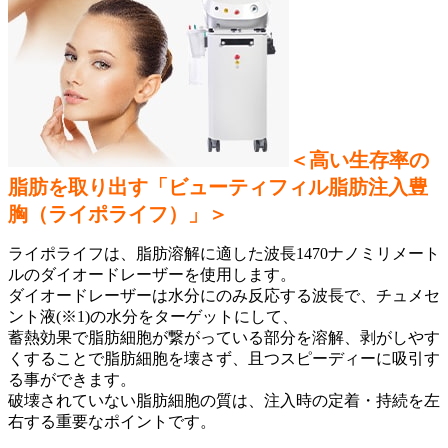
＜高い生存率の
脂肪を取り出す「ビューティフィル脂肪注入豊
胸（ライポライフ）」＞
ライポライフは、脂肪溶解に適した波長1470ナノミリメート
ルのダイオードレーザーを使用します。
ダイオードレーザーは水分にのみ反応する波長で、チュメセ
ント液(※1)の水分をターゲットにして、
蓄熱効果で
脂肪細胞が繋がっている部分を溶解、剥がしやす
くすることで
脂肪細胞を壊さず、且つスピーディーに吸引
す
る事ができます
。
破壊されていない脂肪細胞の質は、注入時の定着・持続を左
右する重要なポイントです。