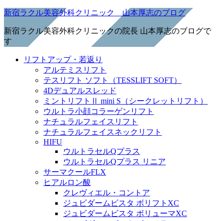
新宿ラクル美容外科クリニック 山本厚志のブログ
新宿ラクル美容外科クリニックの院長 山本厚志のブログで
す
リフトアップ・若返り
アルテミスリフト
テスリフト ソフト（TESSLIFT SOFT）
4Dデュアルスレッド
ミントリフトⅡ mini S（シークレットリフト）
ウルトラ小顔コラーゲンリフト
ナチュラルフェイスリフト
ナチュラルフェイスネックリフト
HIFU
ウルトラセルQプラス
ウルトラセルQプラス リニア
サーマクールFLX
ヒアルロン酸
クレヴィエル・コントア
ジュビダームビスタ ボリフトXC
ジュビダームビスタ ボリューマXC