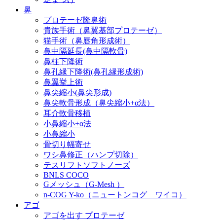
鼻
プロテーゼ隆鼻術
貴族手術（鼻翼基部プロテーゼ）
猫手術（鼻唇角形成術）
鼻中隔延長(鼻中隔軟骨)
鼻柱下降術
鼻孔縁下降術(鼻孔縁形成術)
鼻翼挙上術
鼻尖縮小(鼻尖形成)
鼻尖軟骨形成（鼻尖縮小+α法）
耳介軟骨移植
小鼻縮小+α法
小鼻縮小
骨切り幅寄せ
ワシ鼻修正（ハンプ切除）
テスリフトソフトノーズ
BNLS COCO
Gメッシュ（G-Mesh ）
n-COG Y-ko（ニュートンコグ ワイコ）
アゴ
アゴを出す プロテーゼ