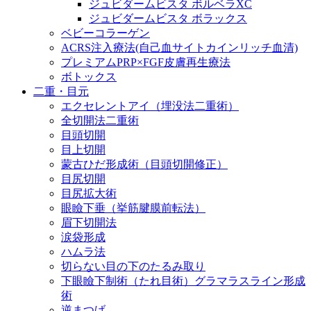
ジュビダームビスタ ボルベラXC
ジュビダームビスタ ボラックス
ベビーコラーゲン
ACRS注入療法(自己血サイトカインリッチ血清)
プレミアムPRP×FGF皮膚再生療法
ボトックス
二重・目元
エクセレントアイ（埋没法二重術）
全切開法二重術
目頭切開
目上切開
蒙古ひだ形成術（目頭切開修正）
目尻切開
目尻拡大術
眼瞼下垂（挙筋腱膜前転法）
眉下切開法
涙袋形成
ハムラ法
切らない目の下のたるみ取り
下眼瞼下制術（たれ目術）グラマラスライン形成
術
逆まつげ