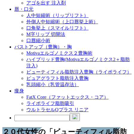
アゴを出す 注入剤
唇・口元
人中短縮術（リップリフト）
外側人中短縮術（上口唇挙上術）
口角挙上（スマイルリフト）
M字リップ 切開法
口唇縮小術
バストアップ（豊胸）・胸
Motivaエルゴノミクス２豊胸術
ハイブリッド豊胸(Motivaエルゴノミクス2＋脂肪
注入)
ビューティフィル脂肪注入豊胸（ライポライフ）
ピュアグラフト脂肪注入豊胸
乳頭縮小（乳管温存法）
痩身
FatX Core（ファットエックス・コア）
ライポライフ脂肪吸引
ウルトラセルQプラス リニア
２０代女性の「ビューティフィル脂肪