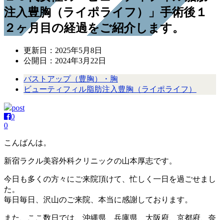
注入豊胸（ライポライフ）」手術後１
２ヶ月目の経過をご紹介します。
更新日：
2025年5月8日
公開日：
2024年3月22日
バストアップ（豊胸）・胸
ビューティフィル脂肪注入豊胸（ライポライフ）
post
0
0
こんばんは。
新宿ラクル美容外科クリニックの山本厚志です。
今日も多くの方々にご来院頂けて、忙しく一日を過ごせまし
た。
毎日毎日、沢山のご来院、本当に感謝しております。
また、ここ数日では、沖縄県、兵庫県、大阪府、京都府、奈