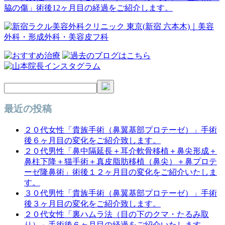
脇の傷」術後12ヶ月目の経過をご紹介します。
ナ
ビ
ゲ
ー
シ
ョ
ン
最近の投稿
２０代女性「貴族手術（鼻翼基部プロテーゼ）」手術
後６ヶ月目の変化をご紹介致します。
２０代男性「鼻中隔延長＋耳介軟骨移植＋鼻尖形成＋
鼻柱下降＋猫手術＋真皮脂肪移植（鼻尖）＋鼻プロテ
ーゼ隆鼻術」術後１２ヶ月目の変化をご紹介いたしま
す。
３０代男性「貴族手術（鼻翼基部プロテーゼ）」手術
後３ヶ月目の変化をご紹介致します。
２０代女性「裏ハムラ法（目の下のクマ・たるみ取
り）」手術後６ヶ月目の経過をご紹介いたします。