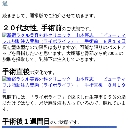
過
続きまして、通常版でご紹介させて頂きます。
２０代女性
手術前
、
のご状態です。
瘦せ型体型なので限界はありますが、可能な限りのバストア
ップを目指したいと思います。大腿部と臀部から約700㏄の
脂肪を採取して、乳腺下に注入していきます。
手術直後
の変化です。
乳腺下には、「ライポライフ」で採取した生存率９５％の脂
肪だけではなく、局所麻酔液も入っているので、腫れていま
す。
手術後１週間目
のご状態です。