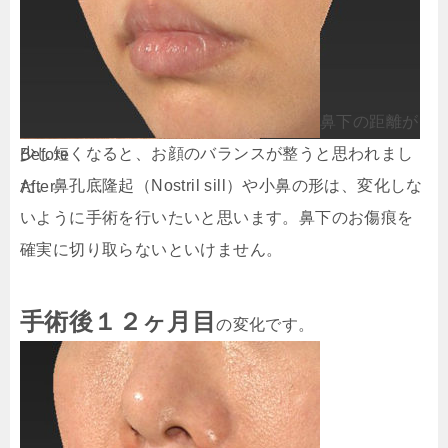
鼻下の距離が
少し短くなると、お顔のバランスが整うと思われまし
Before
た。鼻孔底隆起（Nostril sill）や小鼻の形は、変化しな
After
いように手術を行いたいと思います。鼻下のお傷痕を
確実に切り取らないといけません。
手術後１２ヶ月目
の変化です。