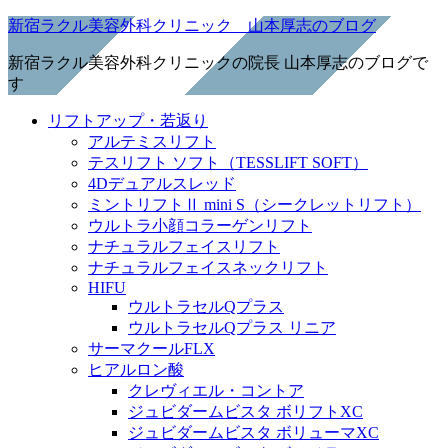
新宿ラクル美容外科クリニック 山本厚志のブログ
新宿ラクル美容外科クリニックの院長 山本厚志のブログで
す
リフトアップ・若返り
アルテミスリフト
テスリフト ソフト（TESSLIFT SOFT）
4Dデュアルスレッド
ミントリフトⅡ mini S（シークレットリフト）
ウルトラ小顔コラーゲンリフト
ナチュラルフェイスリフト
ナチュラルフェイスネックリフト
HIFU
ウルトラセルQプラス
ウルトラセルQプラス リニア
サーマクールFLX
ヒアルロン酸
クレヴィエル・コントア
ジュビダームビスタ ボリフトXC
ジュビダームビスタ ボリューマXC