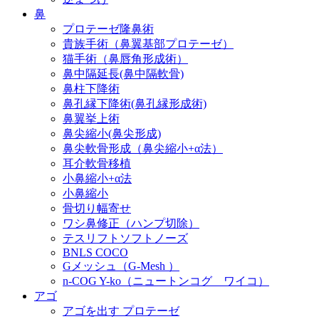
鼻
プロテーゼ隆鼻術
貴族手術（鼻翼基部プロテーゼ）
猫手術（鼻唇角形成術）
鼻中隔延長(鼻中隔軟骨)
鼻柱下降術
鼻孔縁下降術(鼻孔縁形成術)
鼻翼挙上術
鼻尖縮小(鼻尖形成)
鼻尖軟骨形成（鼻尖縮小+α法）
耳介軟骨移植
小鼻縮小+α法
小鼻縮小
骨切り幅寄せ
ワシ鼻修正（ハンプ切除）
テスリフトソフトノーズ
BNLS COCO
Gメッシュ（G-Mesh ）
n-COG Y-ko（ニュートンコグ ワイコ）
アゴ
アゴを出す プロテーゼ