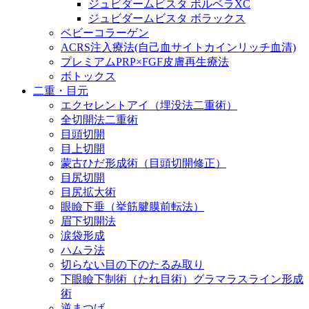
ジュビダームビスタ ボルベラXC
ジュビダームビスタ ボラックス
ベビーコラーゲン
ACRS注入療法(自己血サイトカインリッチ血清)
プレミアムPRP×FGF皮膚再生療法
ボトックス
二重・目元
エクセレントアイ（埋没法二重術）
全切開法二重術
目頭切開
目上切開
蒙古ひだ形成術（目頭切開修正）
目尻切開
目尻拡大術
眼瞼下垂（挙筋腱膜前転法）
眉下切開法
涙袋形成
ハムラ法
切らない目の下のたるみ取り
下眼瞼下制術（たれ目術）グラマラスライン形成
術
逆まつげ