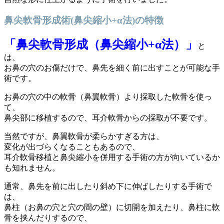
鼻尖軟骨形成術(鼻尖縮小+α法)の特徴
「鼻尖軟骨形成（鼻尖縮小+α法）」
と
は、
お鼻の穴のお傷だけで、鼻先を細く前に出すことが可能な手
術です。
お鼻の穴の中の軟骨（鼻翼軟骨）より採取した軟骨を使っ
て、
鼻尖部に移植するので、耳介軟骨からの採取が不要です。
当然ですが、鼻翼軟骨が柔らかすぎる方は、
変化が出づらくなることもあるので、
耳介軟骨移植と鼻尖縮小を併用する手術の方が向いているか
も知れません。
通常、鼻先を前に出したり斜め下に伸ばしたりする手術で
は、
鼻柱（お鼻の穴と穴の間の壁）に切開を加えたり、鼻柱に軟
骨を挟んだりするので、