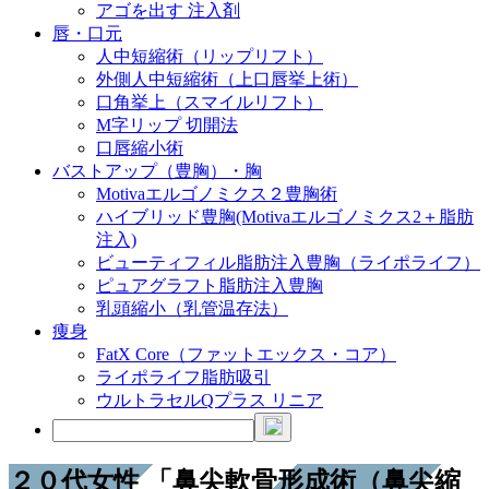
アゴを出す 注入剤
唇・口元
人中短縮術（リップリフト）
外側人中短縮術（上口唇挙上術）
口角挙上（スマイルリフト）
M字リップ 切開法
口唇縮小術
バストアップ（豊胸）・胸
Motivaエルゴノミクス２豊胸術
ハイブリッド豊胸(Motivaエルゴノミクス2＋脂肪
注入)
ビューティフィル脂肪注入豊胸（ライポライフ）
ピュアグラフト脂肪注入豊胸
乳頭縮小（乳管温存法）
痩身
FatX Core（ファットエックス・コア）
ライポライフ脂肪吸引
ウルトラセルQプラス リニア
２０代女性 「鼻尖軟骨形成術（鼻尖縮