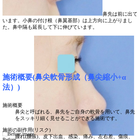
鼻先は前に出て
います。小鼻の付け根（鼻翼基部）は上方向に上がりまし
た。鼻中隔も延長して下に伸びています。
施術概要(鼻尖軟骨形成（鼻尖縮小+α
法）)
施術概要
鼻尖と呼ばれる、鼻先をご自身の軟骨を用いて、鼻先
をスッキリ細く見せることができる施術です。
施術の副作用(リスク)
腫れ(腫脹)、皮下出血、感染、痛み、左右差、傷痕、
Before