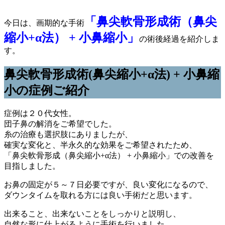
「鼻尖軟骨形成術（鼻尖
今日は、画期的な手術
縮小+α法） + 小鼻縮小」
の術後経過を紹介しま
す。
鼻尖軟骨形成術(鼻尖縮小+α法) + 小鼻縮
小の症例ご紹介
症例は２０代女性。
団子鼻の解消をご希望でした。
糸の治療も選択肢にありましたが、
確実な変化と、半永久的な効果をご希望されたため、
「鼻尖軟骨形成（鼻尖縮小+α法） + 小鼻縮小」での改善を
目指しました。
お鼻の固定が５～７日必要ですが、良い変化になるので、
ダウンタイムを取れる方には良い手術だと思います。
出来ること、出来ないことをしっかりと説明し、
自然な形に仕上がるように手術を行いました。