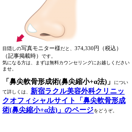
写真モニター様
374
,330円（税込）
目隠しの
だと、
（記事掲載時）
です。
気になる方は、まずは無料カウンセリングにお越しください
ませ。
「鼻尖軟骨形成術(鼻尖縮小+α法)」
につい
新宿ラクル美容外科クリニッ
て詳しくは、
クオフィシャルサイト「鼻尖軟骨形成
術(鼻尖縮小+α法)」のページ
をどうぞ。